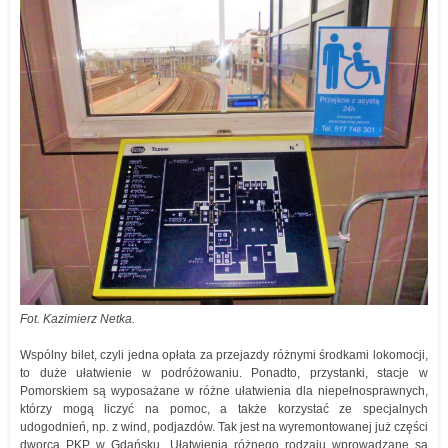
Fot. Kazimierz Netka.
Wspólny bilet, czyli jedna opłata za przejazdy różnymi środkami lokomocji,
to duże ułatwienie w podróżowaniu. Ponadto, przystanki, stacje w
Pomorskiem są wyposażane w różne ułatwienia dla niepełnosprawnych,
którzy mogą liczyć na pomoc, a także korzystać ze specjalnych
udogodnień, np. z wind, podjazdów. Tak jest na wyremontowanej już części
dworca PKP w Gdańsku. Ułatwienia różnego rodzaju wprowadzane są