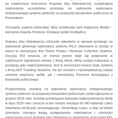
po ostatecznym orzeczeniu Krajowej Izby Odwoławczej, rozpatrującej
zastrzeżenia uczestników przetargu na wyłonienie wykonawcy
zintegrowanego systemu płatności za przejazdy transportem publicznym w
Pomorskiem.
Szczegóły zawiera komunikat, który przekazała nam Katarzyna Wośko –
kierownik Zespołu Promocji i Edukacji spółki InnoBaltica:
Krajowa Izba Odwoławcza odrzuciła odwołanie w sprawie przetargu na
wyłonienie głównego wykonawcy systemu FALA. Odwołanie to złożyło w
marcu br. konsorcjum firm Thales Polska i Revenue Collection Systems.
Decyzja KIO oznacza, że niemal pewne staje się podpisanie w
najbliższych tygodniach umowy z firmą, której oferta została wskazana w
przetargu jako najkorzystniejsza. Jest to konsorcjum Asseco Data Systems
z firmą AEP Ticketing Solutions. Na ten moment z niecierpliwością czekali
zarówno wspólnicy spółki, jak i mieszkańcy Pomorza korzystający z
transportu publicznego.
Przypomnijmy: przetarg na wyłonienie wykonawcy zintegrowanego
systemu płatności za przejazdy transportem publicznym został ogłoszony w
grudniu 2019 roku. Komisja przetargowa wskazała najkorzystniejszą ofertę
w lipcu 2020 roku i jeszcze w tym samym miesiącu do KIO wpłynęły cztery
odwołania od decyzji zamawiającego. Od tamtego czasu, a więc od blisko
dziesięciu miesięcy trwają postępowania odwoławcze i czynności
nakazywane przez Krajową Izbę Odwoławczą. Najnowsze orzeczenie KIO,