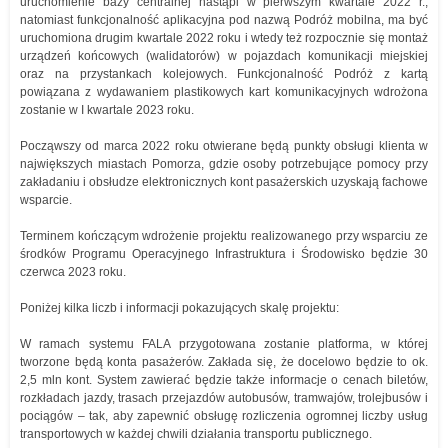
uruchomienie bazy centralnej nastąpi w pierwszym kwartale 2022 r.,
natomiast funkcjonalność aplikacyjna pod nazwą Podróż mobilna, ma być
uruchomiona drugim kwartale 2022 roku i wtedy też rozpocznie się montaż
urządzeń końcowych (walidatorów) w pojazdach komunikacji miejskiej
oraz na przystankach kolejowych. Funkcjonalność Podróż z kartą
powiązana z wydawaniem plastikowych kart komunikacyjnych wdrożona
zostanie w I kwartale 2023 roku.
Począwszy od marca 2022 roku otwierane będą punkty obsługi klienta w
największych miastach Pomorza, gdzie osoby potrzebujące pomocy przy
zakładaniu i obsłudze elektronicznych kont pasażerskich uzyskają fachowe
wsparcie.
Terminem kończącym wdrożenie projektu realizowanego przy wsparciu ze
środków Programu Operacyjnego Infrastruktura i Środowisko będzie 30
czerwca 2023 roku.
Poniżej kilka liczb i informacji pokazujących skalę projektu:
W ramach systemu FALA przygotowana zostanie platforma, w której
tworzone będą konta pasażerów. Zakłada się, że docelowo będzie to ok.
2,5 mln kont. System zawierać będzie także informacje o cenach biletów,
rozkładach jazdy, trasach przejazdów autobusów, tramwajów, trolejbusów i
pociągów – tak, aby zapewnić obsługę rozliczenia ogromnej liczby usług
transportowych w każdej chwili działania transportu publicznego.