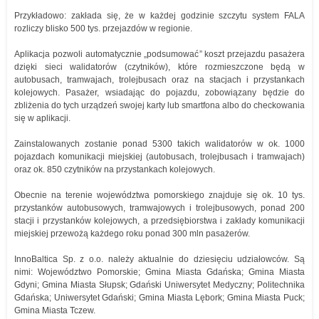
Przykładowo: zakłada się, że w każdej godzinie szczytu system FALA
rozliczy blisko 500 tys. przejazdów w regionie.
Aplikacja pozwoli automatycznie „podsumować” koszt przejazdu pasażera
dzięki sieci walidatorów (czytników), które rozmieszczone będą w
autobusach, tramwajach, trolejbusach oraz na stacjach i przystankach
kolejowych. Pasażer, wsiadając do pojazdu, zobowiązany będzie do
zbliżenia do tych urządzeń swojej karty lub smartfona albo do checkowania
się w aplikacji.
Zainstalowanych zostanie ponad 5300 takich walidatorów w ok. 1000
pojazdach komunikacji miejskiej (autobusach, trolejbusach i tramwajach)
oraz ok. 850 czytników na przystankach kolejowych.
Obecnie na terenie województwa pomorskiego znajduje się ok. 10 tys.
przystanków autobusowych, tramwajowych i trolejbusowych, ponad 200
stacji i przystanków kolejowych, a przedsiębiorstwa i zakłady komunikacji
miejskiej przewożą każdego roku ponad 300 mln pasażerów.
InnoBaltica Sp. z o.o. należy aktualnie do dziesięciu udziałowców. Są
nimi: Województwo Pomorskie; Gmina Miasta Gdańska; Gmina Miasta
Gdyni; Gmina Miasta Słupsk; Gdański Uniwersytet Medyczny; Politechnika
Gdańska; Uniwersytet Gdański; Gmina Miasta Lębork; Gmina Miasta Puck;
Gmina Miasta Tczew.