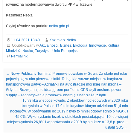
również na modernizowanym dworcu PKP w Tczewie.
Kazimierz Netka
Czytaj również na portalu:
netka.gda.pl
11.04.2021 18:40
Kazimierz Netka
Opublikowany w
Aktualności
,
Biznes
,
Ekologia
,
Innowacje
,
Kultura
,
Młodzież
,
Nauka
,
Turystyka
,
Unia Europejska
Permalink
Nawigacja we wpisach
←
Nowy Publiczny Terminal Promowy powstaje w Gdyni. Za około pół roku
pojawią się w nim pierwsze statki. To będzie ważne miejsce w korytarzu
transportowym Bałtyk – Adriatyk i na autostradzie morskiej Karlskrona –
Gdynia. Rozwijana jest idea „green port” oraz OPS czyli onshore power
supply – zaopatrywania promów w energię z nabrzeża, z lądu
Turystyka w epoce kowidu. Z obiektów noclegowych w 2020 roku
skorzystało w Polsce 17,9 mln turystów, którym udzielono 51,4 mln
noclegów. W porównaniu do 2019 r. było to mniej odpowiednio o 49,9% i
45,0%. Wykorzystanie łóżek w obiektach posiadających 10 lub więcej
miejsc wyniosło 26,8% i w porównaniu z 2019 było niższe o 13,8 p. proc. –
ustalił GUS
→