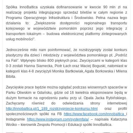
Spółka InnoBaltica uzyskała dofinansowanie w kwocie 90 mln zł na
realizację projektu integrującego sprzedaż biletów w całym regionie z
Programu Operacyjnego Infrastruktura i Środowisko. Pełna nazwa tego
działania to: „Zwiększenie dostępności regionalnego transportu
kolejowego w województwie pomorskim poprzez jego integrację z
transportem lokalnym – budowa elektronicznej platformy zintegrowanych
usług mobilności”.
Jednocześnie miło nam poinformować, że rozstrzygnięty został konkurs
plastyczny dla dzieci i młodzieży z województwa pomorskiego pt. „Podróż
na Fali”. Wpłynęło blisko 800 pięknych prac. Zwycięzcami w kategorii klas
0-3 zostali Hanna Siarnecka, Piotr Łach oraz Maciej Boguski, natomiast w
kategorii klas 4-8 zwyciężyli Monika Bartkowiak, Agata Borkowska i Milena
Bibita.
Zwycięskie prace będzie można oglądać podczas wiosennych spacerów w
Parku Oliwskim w Gdańsku, gdzie od 16 kwietnia eksponowane będą w
dużym formacie na ogrodzeniu parku przy ul. Opata Jacka Rybińskiego.
Zachęcamy również do odwiedzania strony internetowej
http://innobaltica.pl/1_189_rozstrzygniecie-konkursu.html
oraz profili
społecznościowych spółki na FB
https://www.facebook.com/innobaltica
i
Instagramie
https://www.instagram.com/systemfala/
– napisała Katarzyna
Wośko – kierownik Zespołu Promocji i Edukacji spółki InnoBaltica.