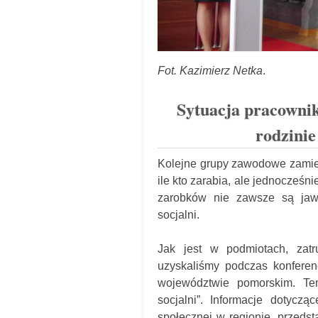
Fot. Kazimierz Netka
.
Sytuacja pracownik
rodzini
Kolejne grupy zawodowe zamier
ile kto zarabia, ale jednocześn
zarobków nie zawsze są jawn
socjalni.
Jak jest w podmiotach, zatr
uzyskaliśmy podczas konferen
województwie pomorskim. Tem
socjalni”. Informacje dotycz
społecznej w regionie, przeds