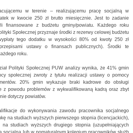
acującemu w terenie – realizującemu pracę socjalną w
atek w kwocie 250 zł brutto miesięcznie. Jest to zadanie
li finansowane z budżetu gminy/powiatu. Każdego roku
olityki Społecznej przyznaje środki z rezerwy celowej budżetu
wypłaty tego dodatku w wysokości 80% od kwoty 250 zł
rzepisami ustawy o finansach publicznych). Środki te
każdego roku.
iał Polityki Społecznej PUW analizy wynika, że 41% gmin
y społecznej zwroty z tytułu realizacji ustawy o pomocy
mentów. 20% gmin wykazuje braki kadrowe do obsługi
e z powodu problemów z wykwalifikowaną kadrą oraz zbyt
 nie dotyczy powiatów.
lifikacje do wykonywania zawodu pracownika socjalnego
ę na studiach wyższych pierwszego stopnia (licencjackich),
b na studiach wyższych drugiego stopnia (uzupełniających
aca socjalna lub w pomaturalnym kolegium pracowników służb