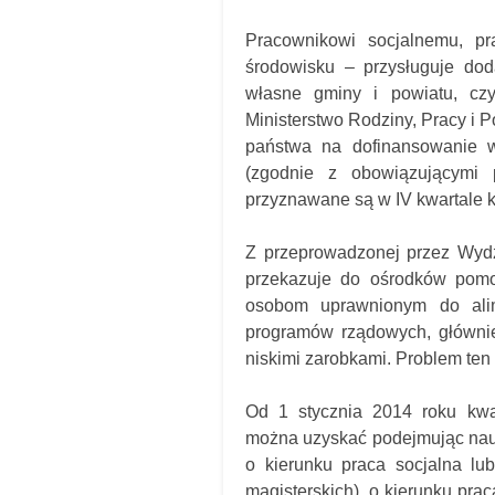
Pracownikowi socjalnemu, pr
środowisku – przysługuje dod
własne gminy i powiatu, czy
Ministerstwo Rodziny, Pracy i P
państwa na dofinansowanie 
(zgodnie z obowiązującymi p
przyznawane są w IV kwartale 
Z przeprowadzonej przez Wydz
przekazuje do ośrodków pomoc
osobom uprawnionym do ali
programów rządowych, główni
niskimi zarobkami. Problem ten
Od 1 stycznia 2014 roku kwa
można uzyskać podejmując nauk
o kierunku praca socjalna lu
magisterskich), o kierunku pr