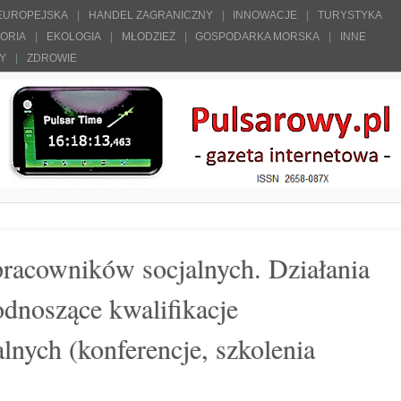
 EUROPEJSKA
HANDEL ZAGRANICZNY
INNOWACJE
TURYSTYKA
TORIA
EKOLOGIA
MŁODZIEŻ
GOSPODARKA MORSKA
INNE
ŁY
ZDROWIE
pracowników socjalnych. Działania
dnoszące kwalifikacje
lnych (konferencje, szkolenia