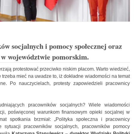
ów socjalnych i pomocy społecznej oraz
e w województwie pomorskim.
zają protestować przeciwko niskim płacom. Warto wiedzieć,
ie trzeba mieć na uwadze to, iż dokładne wiadomości na temat
e. Po nauczycielach, protesty zapowiedzieli pracownicy
udniających pracowników socjalnych? Wiele wiadomości
cji, poświęconej warunkom finansowym opieki socjalnej w
at spotkania brzmiał: „Polityka społeczna i pracownicy
ące sytuacji pracowników socjalnych, pracowników pomocy
tawiła
Katarzyna Stanulewicz – dyrektor Wydziału Polityki