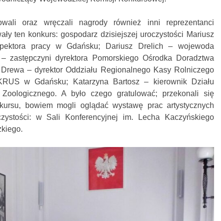
owali oraz wręczali nagrody również inni reprezentanci
wały ten konkurs: gospodarz dzisiejszej uroczystości Mariusz
spektora pracy w Gdańsku; Dariusz Drelich – wojewoda
 – zastępczyni dyrektora Pomorskiego Ośrodka Doradztwa
 Drewa – dyrektor Oddziału Regionalnego Kasy Rolniczego
KRUS w Gdańsku; Katarzyna Bartosz – kierownik Działu
Zoologicznego. A było czego gratulować; przekonali się
onkursu, bowiem mogli oglądać wystawę prac artystycznych
zystości: w Sali Konferencyjnej im. Lecha Kaczyńskiego
kiego.