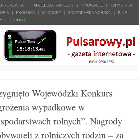
 EUROPEJSKA
HANDEL ZAGRANICZNY
INNOWACJE
TURYSTYKA
TORIA
EKOLOGIA
MŁODZIEŻ
GOSPODARKA MORSKA
INNE
ŁY
ZDROWIE
rzygnięto Wojewódzki Konkurs
agrożenia wypadkowe w
spodarstwach rolnych”. Nagrody
bywateli z rolniczych rodzin – za