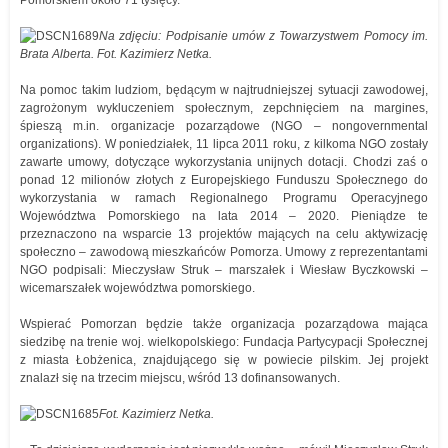
Pomorskiem około 71 tysięcy.
Na zdjęciu: Podpisanie umów z Towarzystwem Pomocy im.
Brata Alberta. Fot. Kazimierz Netka.
Na pomoc takim ludziom, będącym w najtrudniejszej sytuacji zawodowej,
zagrożonym wykluczeniem społecznym, zepchnięciem na margines,
śpieszą m.in. organizacje pozarządowe (NGO – nongovernmental
organizations). W poniedziałek, 11 lipca 2011 roku, z kilkoma NGO zostały
zawarte umowy, dotyczące wykorzystania unijnych dotacji. Chodzi zaś o
ponad 12 milionów złotych z Europejskiego Funduszu Społecznego do
wykorzystania w ramach Regionalnego Programu Operacyjnego
Województwa Pomorskiego na lata 2014 – 2020. Pieniądze te
przeznaczono na wsparcie 13 projektów mających na celu aktywizację
społeczno – zawodową mieszkańców Pomorza. Umowy z reprezentantami
NGO podpisali: Mieczysław Struk – marszałek i Wiesław Byczkowski –
wicemarszałek województwa pomorskiego.
Wspierać Pomorzan będzie także organizacja pozarządowa mająca
siedzibę na trenie woj. wielkopolskiego: Fundacja Partycypacji Społecznej
z miasta Łobżenica, znajdującego się w powiecie pilskim. Jej projekt
znalazł się na trzecim miejscu, wśród 13 dofinansowanych.
Fot. Kazimierz Netka.