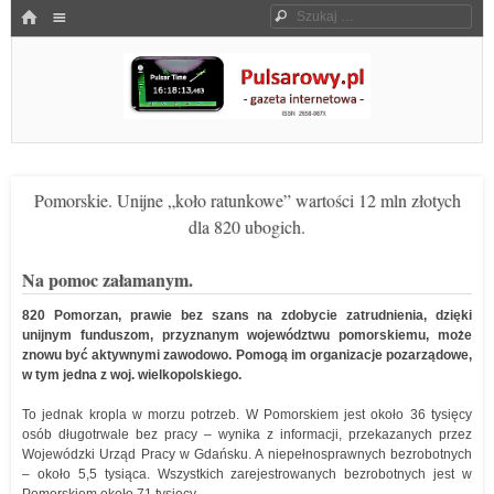
Menu
HOME
Szukaj
SKOCZ DO TREŚCI
Pulsarowy.pl
Pomorskie. Unijne „koło ratunkowe” wartości 12 mln złotych
dla 820 ubogich.
Na pomoc załamanym.
820 Pomorzan, prawie bez szans na zdobycie zatrudnienia, dzięki
unijnym funduszom, przyznanym województwu pomorskiemu, może
znowu być aktywnymi zawodowo. Pomogą im organizacje pozarządowe,
w tym jedna z woj. wielkopolskiego.
To jednak kropla w morzu potrzeb. W Pomorskiem jest około 36 tysięcy
osób długotrwale bez pracy – wynika z informacji, przekazanych przez
Wojewódzki Urząd Pracy w Gdańsku. A niepełnosprawnych bezrobotnych
– około 5,5 tysiąca. Wszystkich zarejestrowanych bezrobotnych jest w