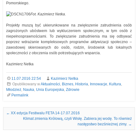
Pomorskiego.
Fot. Kazimierz Netka.
Projekty muszą być ukierunkowane na zwiększenie zatrudnienia osób
zagrożonych ubóstwem lub wykluczeniem społecznym, w tym osób z
niepełnosprawnościami. To zwiększanie zatrudnienia ma się odbywać
poprzez wdrażanie kompleksowych programów aktywizacji społeczno –
zawodowej skierowanych do osób, rodzin, środowisk lub lokalnych
społeczności z otoczenia osób potrzebujących wsparcia.
Kazimierz Netka
11.07.2016 22:54
Kazimierz Netka
Opublikowany w
Aktualności
,
Biznes
,
Historia
,
Innowacje
,
Kultura
,
Młodzież
,
Nauka
,
Unia Europejska
,
Zdrowie
Permalink
Nawigacja we wpisach
←
XX edycja Festiwalu FETA 14-17.07.2016
Klimat zmienia Królową, czyli Wisłę. Zabiera jej wodę. To również
następstwo bezśnieżnej zimy.
→