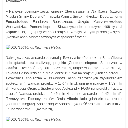
zawodowego.
– Najwyżej oceniony został wniosek Stowarzyszenia „Na Rzecz Rozwoju
Miasta i Gminy Debrzno” – mówiła Kamila Siwak – dyrektor Departamentu
Europejskiego Funduszu Społecznego Urzędu Marszałkowskiego
Województwa Pomorskiego. – Stowarzyszenie to otrzyma 468 tys. zł
wsparcia unijnego przy wartości projektu 493 tys. zł. Tytuł przedsięwzięcia:
„Rozkwit osób zdystansowanych w społeczeństwie”
Fot. Kazimierz Netka.
Największe zaś wsparcie otrzymają: Towarzystwo Pomocy im. Brata Alberta
koło gdańskie na realizację projektu „Centrum Integracji Społecznej w
Gdańsku” (wartość projektu – 2,35 mln zł, unijne wsparcie – 2,23 mln zł);
Lokalna Grupa Działania Małe Morze z Pucka na projekt „Krok do przodu –
aktywizacja społeczno – zawodowa osób zagrożonych wykluczeniem
społecznym” (wartość projektu – 1, 67 mln zł, unijne wsparcie – 1,59 mln
zł); Fundacja Oparcia Społecznego Aleksandry FOSA na projekt „Praca w
grupie” (wartość projektu – 1,49 mln zł, unijne wsparcie – 1,42 mln zł);
Towarzystwo Pomocy im. św. Brata Alberta koło gdańskie na projekt
„Centrum Integracji Społecznej w Sopocie” (wartość projektu – 1,49 mln zł,
unijne wsparcie – 1,42 mln zł),
Fot. Kazimierz Netka.