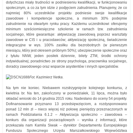
dotychczas miały trudności w podniesieniu kwalifikacji, w funkcjonowaniu
społecznym, a co za tym idzie z podjęciem zatrudnienia. Planujemy, że co
najmniej 80% uczestników projektu podniesie swoje kwalifikacje
zawodowe i kompetencje społeczne, a minimum 30% podejmie
zatrudnienie na otwartym rynku pracy. Każdemu uczestnikowi oferujemy
minimum sześciomiesięczne szkolenie w ramach tzw. zatrudnienia
socjalnego, które gwarantuje: aktywizację zawodową poprzez warsztaty
zawodowe w CIS i u pracodawców; aktywizację społeczną, świadczenie
integracyjne w wys. 100% zasiłku dla bezrobotnych (w pierwszym
miesiącu, który jest okresem próbnym 50%); ubezpieczenie społeczne oraz
z tytułu NNW, jeden posiłek dziennie, bilety ZTM, środki ochrony
indywidualnej; poradnictwo ze strony psychologa, pracownika socjalnego,
doradcy zawodowego oraz wsparcie asystentów i innych specjalistów.
Fot. Kazimierz Netka.
Na tym nie koniec. Niebawem rozstrzygnięcie kolejnego konkursu, z
kwietnia br. Na ten, zakończony w poniedziałek, 11 lipca, można było
składać wnioski do 14 grudnia 2015 roku. Nadesłano do oceny 54 projekty.
Dofinansowanie przyznano 13 przedsięwzięciom, a rozdysponowano
ponad 12 mln zł – nieco więcej niż połowę pieniędzy przeznaczonych w
ramach Poddziałania 6.1.2 – Aktywizacja społeczno – zawodowa –
konkurs dla organizacji pozarządowych – wynika z informacji, które
przekazała nam Kamila Siwak – dyrektor Departamentu Europejskiego
Funduszu Społecznego Urzędu Marszałkowskiego Województwa