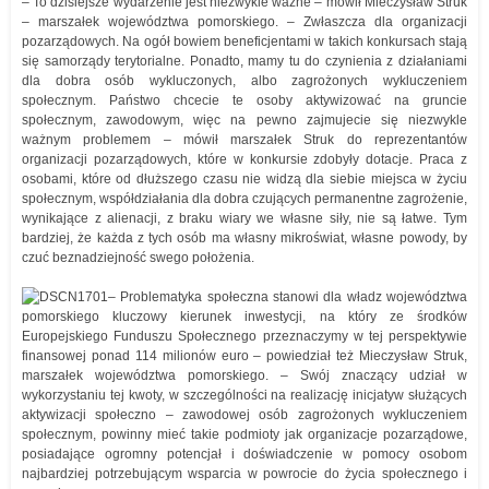
– To dzisiejsze wydarzenie jest niezwykle ważne – mówił Mieczysław Struk
– marszałek województwa pomorskiego. – Zwłaszcza dla organizacji
pozarządowych. Na ogół bowiem beneficjentami w takich konkursach stają
się samorządy terytorialne. Ponadto, mamy tu do czynienia z działaniami
dla dobra osób wykluczonych, albo zagrożonych wykluczeniem
społecznym. Państwo chcecie te osoby aktywizować na gruncie
społecznym, zawodowym, więc na pewno zajmujecie się niezwykle
ważnym problemem – mówił marszałek Struk do reprezentantów
organizacji pozarządowych, które w konkursie zdobyły dotacje. Praca z
osobami, które od dłuższego czasu nie widzą dla siebie miejsca w życiu
społecznym, współdziałania dla dobra czujących permanentne zagrożenie,
wynikające z alienacji, z braku wiary we własne siły, nie są łatwe. Tym
bardziej, że każda z tych osób ma własny mikroświat, własne powody, by
czuć beznadziejność swego położenia.
– Problematyka społeczna stanowi dla władz województwa
pomorskiego kluczowy kierunek inwestycji, na który ze środków
Europejskiego Funduszu Społecznego przeznaczymy w tej perspektywie
finansowej ponad 114 milionów euro – powiedział też Mieczysław Struk,
marszałek województwa pomorskiego. – Swój znaczący udział w
wykorzystaniu tej kwoty, w szczególności na realizację inicjatyw służących
aktywizacji społeczno – zawodowej osób zagrożonych wykluczeniem
społecznym, powinny mieć takie podmioty jak organizacje pozarządowe,
posiadające ogromny potencjał i doświadczenie w pomocy osobom
najbardziej potrzebującym wsparcia w powrocie do życia społecznego i