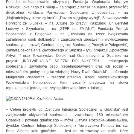
Ponadto dofinansowanie otrzymają: Fundacja Wspierania Inicjatyw
Rozwoju Lokalnego z Chałup – na projekt „Szansa na lepszą przyszłość”;
dwukrotnie Fundacja Partycypacji Społecznej z Łobżenicy – na
„Najtrudniejszy pierwszy krok” i „Razem sięgajmy wyżej!”; Stowarzyszenie
Horyzont ze Słupska – na „CISnę do pracy”; Kaszubski Uniwersytet
Ludowy z Szymbarka – na „STER na ZMIANY”; Fundacja Promyk
Solidarności z Potęgowa – na „Działania na rzecz zwiększania
zatrudnienia osób dotkniętych i zagrożonych ubóstwem i wykluczeniem
społecznym – rozwój Centrum Integracji Społecznej Promyk w Potęgowie”;
Zakład Doskonalenia Zawodowego w Słupsku – tytuł projektu: „Społecznie
Aktywni!” oraz Towarzystwo Opieki nad Ociemniałymi w Gdańsku na
projekt: „INDYWIDUALNE ŚCIEŻKI DO SUKCESU – reintegracja
społeczna i zawodowa osób niepełnosprawnych oraz ich rodzin –
mieszkańców gminy miejsko-wiejskiej Nowy Dwór Gdański” – informuje
Małgorzata Pisarewicz – rzecznik prasowy Urzędu Marszałkowskiego
Województwa Pomorskiego. Pani rzecznik przytacza też słowa
reprezentantki jednego ze zwycięskich wniosków o dotację:
Fot. Kazimierz Netka.
– Celem projektu pt. „Centrum Integracji Społecznej w Gdańsku” jest
zwiększenie aktywności społeczno – zawodowej 160 mieszkańców
Gdańska i powiatu gdańskiego – mówi Justyna Rozbicka-Stanisławska,
dyrektor Centrum Integracji Społecznej z Towarzystwa Pomocy im. św.
Brata Alberta koło gdańskie. – Jest on skierowany do osób, które