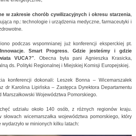
 w zakresie chorób cywilizacyjnych i okresu starzenia
,
jąca np.: technologie i urządzenia medyczne, farmaceutyki i
ozdrowotne.
no podczas wspomnianej już konferencji eksperckiej pt.
e. Innowacje. Smart Progress. Gdzie jesteśmy i gdzie
wiata VUCA?”
. Obecna była pani Agnieszka Krasicka,
ną ds. Polityki Regionalnej i Miejskiej Komisji Europejskiej.
cia konferencji dokonali: Leszek Bonna – Wicemarszałek
 dr Karolina Lipińska – Zastępca Dyrektora Departamentu
d Marszałkowski Województwa Pomorskiego.
chęć udziału około 140 osób, z różnych regionów kraju.
 w słowach wicemarszałka województwa pomorskiego, który
 wydarzyło w minionych kilku latach: