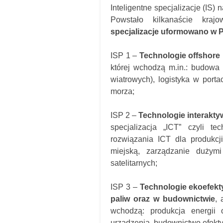
Inteligentne specjalizacje (IS) 
Powstało kilkanaście krajo
specjalizacje uformowano w P
ISP 1 –
Technologie offshore 
której wchodzą m.in.: budowa s
wiatrowych), logistyka w port
morza;
ISP 2 –
Technologie interakt
specjalizacja „ICT” czyli te
rozwiązania ICT dla produkcji
miejską, zarządzanie dużymi
satelitarnych;
ISP 3 –
Technologie ekoefekty
paliw oraz w budownictwie
, 
wchodzą: produkcja energii 
urządzenia, budownictwo efekt