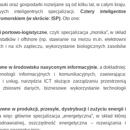
nauki oraz gospodarki rozwijane są od kilku lat, w całym kraju.
wych inteligentnych specjalizacji.
Cztery inteligentne
omorskiem (w skrócie: ISP)
. Oto one:
i portowo-logistyczne
, czyli: specjalizacja „morska”, w skład
tatków i offshore (np. stawianie na morzu m.in. elektrowni
ach i na ich zapleczu, wykorzystanie biologicznych zasobów
ywne w środowisku nasyconym informacyjnie
, a dokładniej:
chnologii informacyjnych i komunikacyjnych, zawierająca:
 i usług, narzędzia ICT służące zarządzaniu przestrzenią
 zbiorami danych, biznesowe wykorzystanie technologii
wne w produkcji, przesyle, dystrybucji i zużyciu energii i
a więc głównie specjalizacja „energetyczna”, w skład której
odnawialnej, oszczędność energetyczna – rozwiązania i
ywne energetycznie;