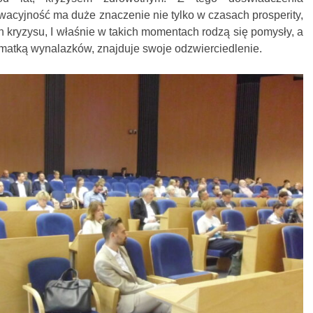
wacyjność ma duże znaczenie nie tylko w czasach prosperity,
 kryzysu, I właśnie w takich momentach rodzą się pomysły, a
t matką wynalazków, znajduje swoje odzwierciedlenie.