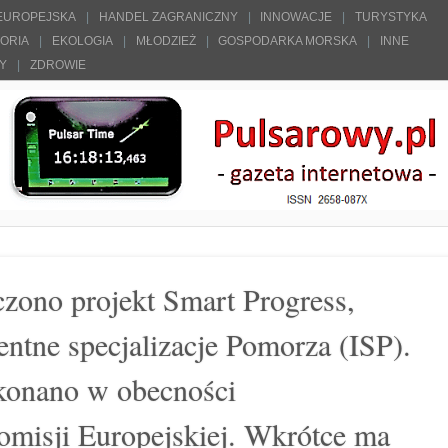
 EUROPEJSKA
HANDEL ZAGRANICZNY
INNOWACJE
TURYSTYKA
TORIA
EKOLOGIA
MŁODZIEŻ
GOSPODARKA MORSKA
INNE
ŁY
ZDROWIE
zono projekt Smart Progress,
gentne specjalizacje Pomorza (ISP).
onano w obecności
Komisji Europejskiej. Wkrótce ma