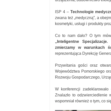
ISP 4 –
Technologie medyczne
zwana też „medyczną”, a obejmu
kosmetyki, usługi i produkty pr
Co to nam dało? O tym mówio
„Inteligentne Specjalizacj
zmierzamy w warunkach ś
reprezentująca Dyrekcję General
Przywitania gości oraz otwar
Województwa Pomorskiego oraz
Rozwoju Gospodarczego, Urzą
W konferencji zadeklarowało 
Znalazło to odzwierciedlenie
wspomniał również o tym, co się