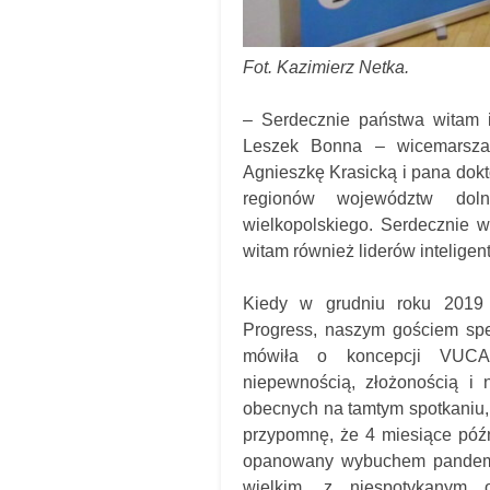
Fot. Kazimierz Netka.
– Serdecznie państwa witam i
Leszek Bonna – wicemarszał
Agnieszkę Krasicką i pana dok
regionów województw doln
wielkopolskiego. Serdecznie w
witam również liderów inteligen
Kiedy w grudniu roku 2019 o
Progress, naszym gościem sp
mówiła o koncepcji VUCA o
niepewnością, złożonością i 
obecnych na tamtym spotkaniu, 
przypomnę, że 4 miesiące późn
opanowany wybuchem pandemii
wielkim, z niespotykanym 