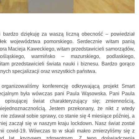
 bardzo dziękuję za waszą liczną obecność – powiedział
ek województwa pomorskiego. Serdecznie witam panią
tora Macieja Kaweckiego, witam przedstawicieli samorządów,
ośląskiego, warmińsko – mazurskiego, podlaskiego,
itam przedstawicieli świata nauki i biznesu. Bardzo gorąco
tnych specjalizacji oraz wszystkich państwa.
rganizowaliśmy konferencję odkrywającą projekt Smart
ecjalnym była wówczas pani Paula Wąsowska. Pani Paula
pisującej świat charakteryzujący się; zmiennością,
niejednoznacznością. Jestem przekonany, że nikt z wtedy
nie zdawał sobie sprawy, co stanie się 4 miesiące później, a
iej zaczął się w naszym kraju lockdown. Nasz świat został
 covid-19. Wówczas to w skali makro zmierzyliśmy się z
od lat, kryzysem zdrowotnym. Z tego doświadczenia