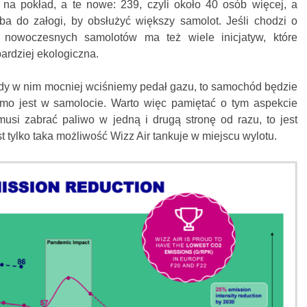
a pokład, a te nowe: 239, czyli około 40 osób więcej, a
oba do załogi, by obsłużyć większy samolot. Jeśli chodzi o
z nowoczesnych samolotów ma też wiele inicjatyw, które
 bardziej ekologiczna.
y w nim mocniej wciśniemy pedał gazu, to samochód będzie
amo jest w samolocie. Warto więc pamiętać o tym aspekcie
musi zabrać paliwo w jedną i drugą stronę od razu, to jest
est tylko taka możliwość Wizz Air tankuje w miejscu wylotu.