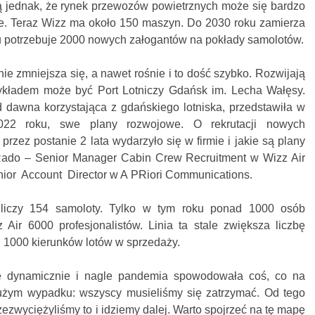
ją jednak, że rynek przewozów powietrznych może się bardzo
ie. Teraz Wizz ma około 150 maszyn. Do 2030 roku zamierza
u potrzebuje 2000 nowych załogantów na pokłady samolotów.
 zmniejsza się, a nawet rośnie i to dość szybko. Rozwijają
przykładem może być Port Lotniczy Gdańsk im. Lecha Wałęsy.
 od dawna korzystająca z gdańskiego lotniska, przedstawiła w
022 roku, swe plany rozwojowe. O rekrutacji nowych
przez postanie 2 lata wydarzyło się w firmie i jakie są plany
 Rado – Senior Manager Cabin Crew Recruitment w Wizz Air
ior Account Director w A PRiori Communications.
 liczy 154 samoloty. Tylko w tym roku ponad 1000 osób
 Air 6000 profesjonalistów. Linia ta stale zwiększa liczbę
ad 1000 kierunków lotów w sprzedaży.
ę dynamicznie i nagle pandemia spowodowała coś, co na
dużym wypadku: wszyscy musieliśmy się zatrzymać. Od tego
rzezwyciężyliśmy to i idziemy dalej. Warto spojrzeć na tę mapę