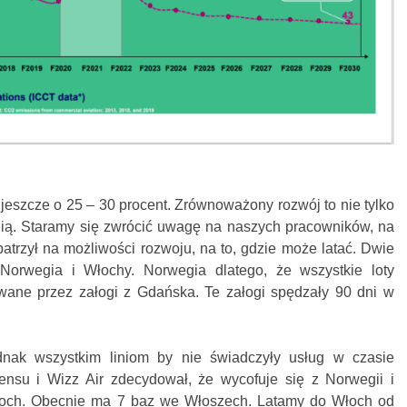
 jeszcze o 25 – 30 procent. Zrównoważony rozwój to nie tylko
inią. Staramy się zwrócić uwagę na naszych pracowników, na
patrzył na możliwości rozwoju, na to, gdzie może latać. Dwie
t Norwegia i Włochy. Norwegia dlatego, że wszystkie loty
wane przez załogi z Gdańska. Te załogi spędzały 90 dni w
dnak wszystkim liniom by nie świadczyły usług w czasie
ensu i Wizz Air zdecydował, że wycofuje się z Norwegii i
łoch. Obecnie ma 7 baz we Włoszech. Latamy do Włoch od