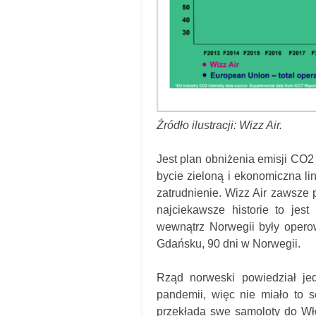
Źródło ilustracji: Wizz Air.
Jest plan obniżenia emisji CO2
bycie zieloną i ekonomiczna l
zatrudnienie. Wizz Air zawsze 
najciekawsze historie to jes
wewnątrz Norwegii były opero
Gdańsku, 90 dni w Norwegii.
Rząd norweski powiedział je
pandemii, więc nie miało to s
przekłada swe samoloty do W