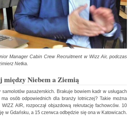
nior Manager Cabin Crew Recruitment w Wizz Air, podczas
zimierz Netka.
j między Niebem a Ziemią
y samolotów pasażerskich. Brakuje bowiem kadr w usługach
e ma osób odpowiednich dla branży lotniczej? Takie można
d WIZZ AIR, rozpoczął objazdową rekrutację fachowców. 10
cję w Gdańsku, a 15 czerwca odbędzie się ona w Katowicach.