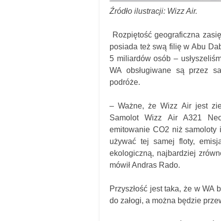
Źródło ilustracji: Wizz Air.
Rozpiętość geograficzna zasię
posiada też swą filię w Abu Da
5 miliardów osób – usłyszeliśm
WA obsługiwane są przez sam
podróże.
– Ważne, że Wizz Air jest zi
Samolot Wizz Air A321 Neo,
emitowanie CO2 niż samoloty inn
używać tej samej floty, emis
ekologiczną, najbardziej zrów
mówił Andras Rado.
Przyszłość jest taka, że w WA
do załogi, a można będzie prz