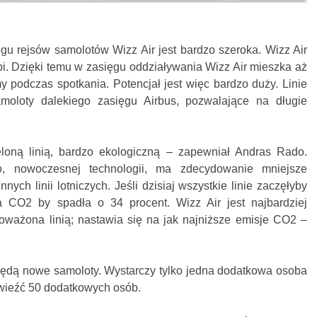
gu rejsów samolotów Wizz Air jest bardzo szeroka. Wizz Air
bi. Dzięki temu w zasięgu oddziaływania Wizz Air mieszka aż
y podczas spotkania. Potencjał jest więc bardzo duży. Linie
oloty dalekiego zasięgu Airbus, pozwalające na długie
eloną linią, bardzo ekologiczną – zapewniał Andras Rado.
 nowoczesnej technologii, ma zdecydowanie mniejsze
ych linii lotniczych. Jeśli dzisiaj wszystkie linie zaczęłyby
ja CO2 by spadła o 34 procent. Wizz Air jest najbardziej
noważona linią; nastawia się na jak najniższe emisje CO2 –
 będą nowe samoloty. Wystarczy tylko jedna dodatkowa osoba
ewieźć 50 dodatkowych osób.