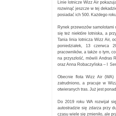
Linie lotnicze Wizz Air pokazu
rozwinąć jeszcze w tej dekadz
posiadać ich 500. Każdego rok
Rynek przewozów samolotami nie
się też niektóre lotniska, a 
Tania linia lotnicza Wizz Air,
poniedziałek, 13 czerwca 2
pracowników, a także o tym, co 
na przyszłość, mówili Andras
oraz Anna Robaczyńska – I Sen
Obecnie flota Wizz Air (WA)
zatrudniono, a pracuje w Wizz
otwieranych tras. Już jest pon
Do 2019 roku WA rozwijał si
autostradzie się zdarza przy 
czasu wiele się zmieniło, ale p