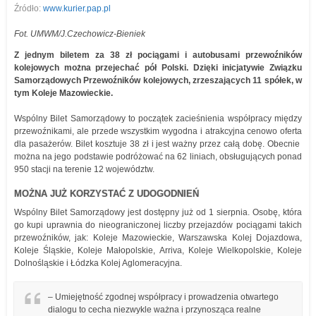
Źródło:
www.kurier.pap.pl
Fot. UMWM/J.Czechowicz-Bieniek
Z jednym biletem za 38 zł pociągami i autobusami przewoźników
kolejowych można przejechać pół Polski. Dzięki inicjatywie Związku
Samorządowych Przewoźników kolejowych, zrzeszających 11 spółek, w
tym Koleje Mazowieckie.
Wspólny Bilet Samorządowy to początek zacieśnienia współpracy między
przewoźnikami, ale przede wszystkim wygodna i atrakcyjna cenowo oferta
dla pasażerów. Bilet kosztuje 38 zł i jest ważny przez całą dobę. Obecnie
można na jego podstawie podróżować na 62 liniach, obsługujących ponad
950 stacji na terenie 12 województw.
MOŻNA JUŻ KORZYSTAĆ Z UDOGODNIEŃ
Wspólny Bilet Samorządowy jest dostępny już od 1 sierpnia. Osobę, która
go kupi uprawnia do nieograniczonej liczby przejazdów pociągami takich
przewoźników, jak: Koleje Mazowieckie, Warszawska Kolej Dojazdowa,
Koleje Śląskie, Koleje Małopolskie, Arriva, Koleje Wielkopolskie, Koleje
Dolnośląskie i Łódzka Kolej Aglomeracyjna.
– Umiejętność zgodnej współpracy i prowadzenia otwartego
dialogu to cecha niezwykle ważna i przynosząca realne