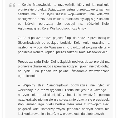
– Koleje Mazowieckie to przewoźnik, który od lat realizuje
pionierskie projekty. Świadczymy usługi przewozowe w samym
centrum kraju, na styku sześciu województw. Linie kolejowe
obsługiwane przez nas w wielu punktach stykają się z liniami,
po których poruszają się pociągi np. Łódzkiej Kolei
Aglomeracyjnej, Kolei Wielkopolskich czy Arrivy.
Za 38 zł pasażer może pojechać np. do Łodzi, z przesiadką w
Skierniewicach do pociągu Łódzkiej Kolei Aglomeracyjnej, a
następnie wrócić do Warszawy. To bardzo atrakcyjna oferta –
podkreśla Robert Stępień, prezes zarządu Kolei Mazowieckich.
Prezes zarządu Kolei Dolnośląskich podkreślał, że projekt ma
pionierski charakter, bo zapewnia korzyści, jakich nie było dotąd
na rynku. Ma jednak też pewne, świadomie wprowadzone
ograniczenia.
– Wspólny Bilet Samorządowy obowiązuje nie tylko w
weekendy, ale też w tygodniu. Oferta nie jest dla każdego –
naszym celem jest klient, który chce tanio zwiedzić i poznać
nasz kraj, zbytnio mu się nie spieszy, nie obawia się przesiadek.
Popularność tego biletu będzie rosła wraz z rozwojem sieci
połączeń kolei samorządowych, jednakże naszym celem nie
jest konkurowanie z InterCity w przewozach dalekobieżnych.