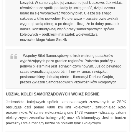
korzyści. W samorządzie jej znaczenie jest kluczowe. Jak widać,
również nasze spółki posiadły tę umiejętność, dzięki czemu
udało im się wypracować wspólny bilet. Cieszę się z tego
sukcesu z kilku powodów. Po pierwsze – pasażerowie zyskali
wygodą i tanią ofertę, a po drugie – liczę, że to dobry początek
dalszej konstruktywnej współpracy samorządowych spółek
kolejowych – podkreślił marszałek województwa
mazowieckiego Adam Struzik.
– Wspólny Bilet Samorządowy to krok w stronę pasażerów
wyjeżdżających poza granice regionów. Potrzeba podróży z
jednym biletem nie jest jednak niczym nowym. Już od pewnego
czasu sygnalizują ją podróżni. I my, w ramach związku,
postanowiliśmy dać taką ofertę – tłumaczył Dariusz Grajda,
prezes Związku Samorządowych Przewoźników Kolejowych.
UDZIAŁ KOLEI SAMORZĄDOWYCH WCIĄŻ ROŚNIE
Jedenaście kolejowych spółek samorządowych zrzeszonych w ZSPK
obsługuje dziś ponad 4800 km linii kolejowych, zatrudniając 6265
pracowników. W sumie wykorzystują one 1473 wagony (wliczając człony
elektrycznych zespołów trakcyjnych) oraz 43 lokomotywy. Jest to bardzo
poważny i stale rosnący udział na polskim rynku kolejowym.