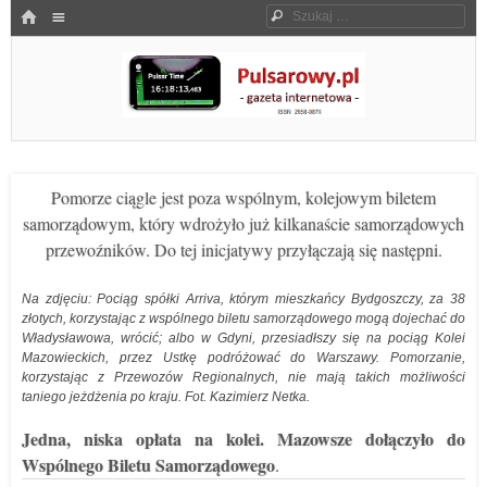
Menu
HOME
Szukaj
SKOCZ DO TREŚCI
Pulsarowy.pl
Pomorze ciągle jest poza wspólnym, kolejowym biletem
samorządowym, który wdrożyło już kilkanaście samorządowych
przewoźników. Do tej inicjatywy przyłączają się następni.
Na zdjęciu: Pociąg spółki Arriva, którym mieszkańcy Bydgoszczy, za 38
złotych, korzystając z wspólnego biletu samorządowego mogą dojechać do
Władysławowa, wrócić; albo w Gdyni, przesiadłszy się na pociąg Kolei
Mazowieckich, przez Ustkę podróżować do Warszawy. Pomorzanie,
korzystając z Przewozów Regionalnych, nie mają takich możliwości
taniego jeżdżenia po kraju. Fot. Kazimierz Netka.
Jedna, niska opłata na kolei. Mazowsze dołączyło do
Wspólnego Biletu Samorządowego
.