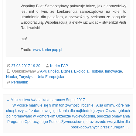
Wspólny Bilet Samorządowy pokazuje także, jak nieprawdziwy
jest mit o tym, że konkurencja samorządowa na kolei to
utrudnienie dla pasażera, a przewoźnicy rzekomo ze sobą nie
współpracują. Współpracują, a efekty już widać – stwierdził Piotr
Rachwalski.
mp/
Źródło:
www.kurier.pap.pl
27.08.2017 19:20
Kurier PAP
Opublikowany w
Aktualności
,
Biznes
,
Ekologia
,
Historia
,
Innowacje
,
Nauka
,
Turystyka
,
Unia Europejska
Permalink
Nawigacja we wpisach
←
Mistrzostwa świata katamaranów Sopot 2017.
W Polsce marnuje się 9 mln ton żywności rocznie. A są gminy, które nie
chcą korzystać z darmowego jedzenia dla najbiedniejszych. O szczegółach
poinformowano w Pomorskim Urzędzie Wojewódzkim, podczas omawiania
Programu Operacyjnego Pomoc Żywnościowa; teraz przede wszystkim dla
poszkodowanych przez huragan.
→