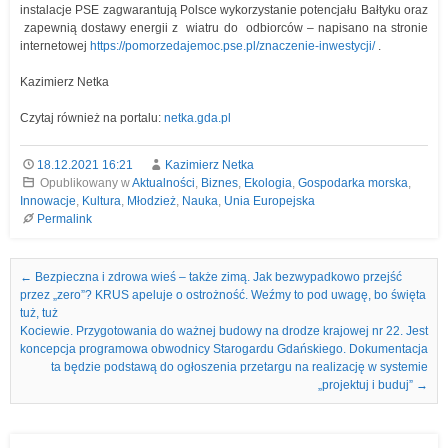
instalacje PSE zagwarantują Polsce wykorzystanie potencjału Bałtyku oraz
zapewnią dostawy energii z wiatru do odbiorców – napisano na stronie
internetowej
https://pomorzedajemoc.pse.pl/znaczenie-inwestycji/
.
Kazimierz Netka
Czytaj również na portalu:
netka.gda.pl
18.12.2021 16:21
Kazimierz Netka
Opublikowany w
Aktualności
,
Biznes
,
Ekologia
,
Gospodarka morska
,
Innowacje
,
Kultura
,
Młodzież
,
Nauka
,
Unia Europejska
Permalink
Nawigacja we wpisach
←
Bezpieczna i zdrowa wieś – także zimą. Jak bezwypadkowo przejść
przez „zero”? KRUS apeluje o ostrożność. Weźmy to pod uwagę, bo święta
tuż, tuż
Kociewie. Przygotowania do ważnej budowy na drodze krajowej nr 22. Jest
koncepcja programowa obwodnicy Starogardu Gdańskiego. Dokumentacja
ta będzie podstawą do ogłoszenia przetargu na realizację w systemie
„projektuj i buduj”
→