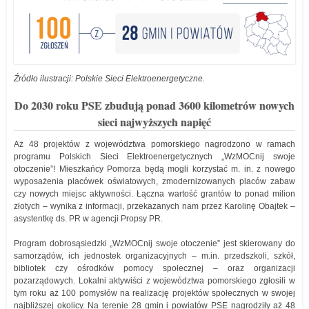
Źródło ilustracji: Polskie Sieci Elektroenergetyczne.
Do 2030 roku PSE zbudują ponad 3600 kilometrów nowych
sieci najwyższych napięć
Aż 48 projektów z województwa pomorskiego nagrodzono w ramach
programu Polskich Sieci Elektroenergetycznych „WzMOCnij swoje
otoczenie”! Mieszkańcy Pomorza będą mogli korzystać m. in. z nowego
wyposażenia placówek oświatowych, zmodernizowanych placów zabaw
czy nowych miejsc aktywności. Łączna wartość grantów to ponad milion
złotych – wynika z informacji, przekazanych nam przez Karolinę Obajtek –
asystentkę ds. PR w agencji Propsy PR.
Program dobrosąsiedzki „WzMOCnij swoje otoczenie” jest skierowany do
samorządów, ich jednostek organizacyjnych – m.in. przedszkoli, szkół,
bibliotek czy ośrodków pomocy społecznej – oraz organizacji
pozarządowych. Lokalni aktywiści z województwa pomorskiego zgłosili w
tym roku aż 100 pomysłów na realizację projektów społecznych w swojej
najbliższej okolicy. Na terenie 28 gmin i powiatów PSE nagrodziły aż 48