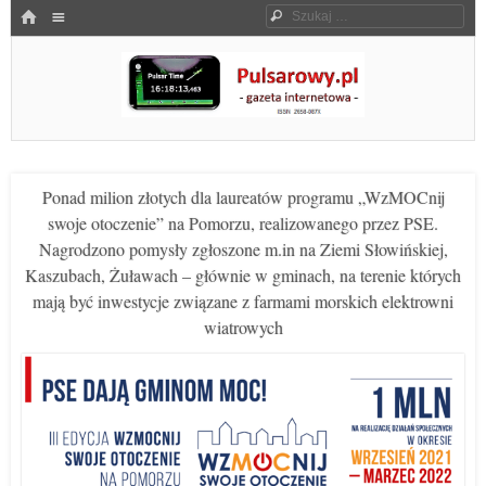
Menu
HOME
Szukaj
SKOCZ DO TREŚCI
Pulsarowy.pl
Ponad milion złotych dla laureatów programu „WzMOCnij
swoje otoczenie” na Pomorzu, realizowanego przez PSE.
Nagrodzono pomysły zgłoszone m.in na Ziemi Słowińskiej,
Kaszubach, Żuławach – głównie w gminach, na terenie których
mają być inwestycje związane z farmami morskich elektrowni
wiatrowych