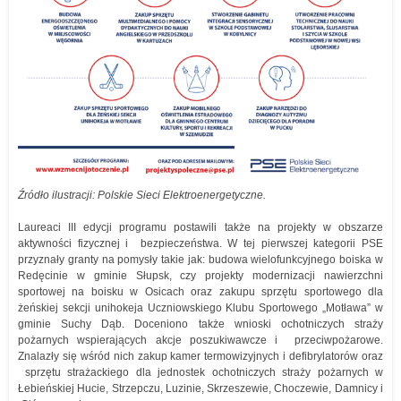
Źródło ilustracji: Polskie Sieci Elektroenergetyczne.
Laureaci III edycji programu postawili także na projekty w obszarze
aktywności fizycznej i bezpieczeństwa. W tej pierwszej kategorii PSE
przyznały granty na pomysły takie jak: budowa wielofunkcyjnego boiska w
Redęcinie w gminie Słupsk, czy projekty modernizacji nawierzchni
sportowej na boisku w Osicach oraz zakupu sprzętu sportowego dla
żeńskiej sekcji unihokeja Uczniowskiego Klubu Sportowego „Motława” w
gminie Suchy Dąb. Doceniono także wnioski ochotniczych straży
pożarnych wspierających akcje poszukiwawcze i przeciwpożarowe.
Znalazły się wśród nich zakup kamer termowizyjnych i defibrylatorów oraz
sprzętu strażackiego dla jednostek ochotniczych straży pożarnych w
Łebieńskiej Hucie, Strzepczu, Luzinie, Skrzeszewie, Choczewie, Damnicy i