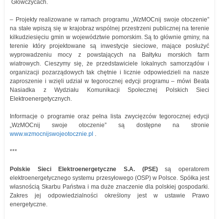
Główczycach.
– Projekty realizowane w ramach programu „WzMOCnij swoje otoczenie”
na stałe wpiszą się w krajobraz wspólnej przestrzeni publicznej na terenie
kilkudziesięciu gmin w województwie pomorskim. Są to głównie gminy, na
terenie który projektowane są inwestycje sieciowe, mające posłużyć
wyprowadzeniu mocy z powstających na Bałtyku morskich farm
wiatrowych. Cieszymy się, że przedstawiciele lokalnych samorządów i
organizacji pozarządowych tak chętnie i licznie odpowiedzieli na nasze
zaproszenie i wzięli udział w tegorocznej edycji programu – mówi Beata
Nasiadka z Wydziału Komunikacji Społecznej Polskich Sieci
Elektroenergetycznych.
Informacje o programie oraz pełna lista zwycięzców tegorocznej edycji
„WzMOCnij swoje otoczenie” są dostępne na stronie
www.wzmocnijswojeotocznie.pl
.
***
Polskie Sieci Elektroenergetyczne S.A. (PSE)
są operatorem
elektroenergetycznego systemu przesyłowego (OSP) w Polsce. Spółka jest
własnością Skarbu Państwa i ma duże znaczenie dla polskiej gospodarki.
Zakres jej odpowiedzialności określony jest w ustawie Prawo
energetyczne.