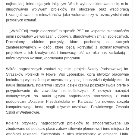
najbardziej interesujących inicjatyw. W ich wyborze kierowano się m.in.
długotrwałym wpływem projektów na otoczenie oraz współpracą
i zaangażowaniem mieszkańców jako wolontariuszy w urzeczywistnianie
przyszłych działań.
– „WzMOCnij swoje otoczenie” to sposób PSE na wsparcie mieszkańców
gmin i powiatów we wdrażaniu dobrych, długotrwałych zmian społecznych.
Doceniamy oddolne pomysły, które pochodzą od samych
zainteresowanych – osób, które będą korzystać z dofinansowanych
projektów, a ich kreatywność i innowacyjność co roku nas zaskakują –
mówi Szymon Kostiuk, koordynator programu.
Wśród nagrodzonych znalazł się m.in. projekt Szkoły Podstawowej im.
Strażaków Polskich w Nowej Wsi Lęborskiej, która utworzy pracownię
techniczną wyposażoną w nowoczesny sprzęt i narzędzia dydaktyczne do
nauki ślusarstwa, stolarstwa i szycia, dzięki czemu poszerzy swoją ofertę o
przygotowanie do zawodów rzemieślniczych. Z nowych narzędzi
dydaktycznych do nauki języka angielskiego skorzystają z kolei
podopieczni „Akademii Przedszkolaka w Kartuzach”, a nowego sprzętu
komputerowego będą mogli używać uczniowie Powiatowego Zespołu
Szkół w Wejherowie.
Kolejne przykłady nagrodzonych projektów to zmodernizowane lub
zbudowane od podstaw place zabaw, siłownie plenerowe i inne miejsca do
wspólnej rekreacji. Skorzystają z nich mieszkańcy w gminach Linia,