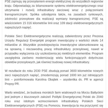
PSE zajmują się przesyłaniem energii elektrycznej do wszystkich regionów
kraju. Odpowiadają za bilansowanie systemu elektroenergetycznego oraz
utrzymanie i rozwój infrastruktury sieciowej wraz z połączeniami
transgranicznymi. Spółka udostępnia także, na zasadach rynkowych,
zdolności przesyłowe dla realizacji wymiany transgranicznej. PSE są
właścicielem 15 316 kilometrów linii oraz 109 stacji elektroenergetycznych
najwyższych napięć.
Polskie Sieci Elektroenergetyczne realizują zatwierdzony przez Prezesa
Urzędu Regulacji Energetyki program inwestycyjny o wartości około 14
miliardów zł. Wszystkie przedsięwzięcia inwestycyjne ukierunkowane są
na sprawną i niezawodną pracę infrastruktury przesyłowej, nawet w
przypadku wyłączenia czy uszkodzenia jej niektórych elementów. Program
uwzględnia zarówno modernizację wielu funkcjonujących dotychczas
obiektów przesyłowych, jak również budowę nowej infrastruktury.
W rezultacie do roku 2030 PSE zbudują ponad 3600 kilometrów nowych
sieci najwyższych napięć, zmodernizują ponad 1600 km już istniejących
linii – poinformowała Karolina Obajtek – asystentka ds. PR w agencji
Propsy PR.
Warto wiedzieć, że budowa morskich farm wiatrowych na Morzu Bałtyckim
jest jednym z kluczowych założeń Polityki Energetycznej Polski do 2040
roku oraz istotnym wzmocnieniem infrastruktury Polskich Sieci
Elektroenergetycznych (PSE) na Pomorzu. Inwestycja ta ma przyczynić się