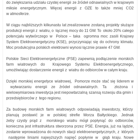
do zwiększania udziału czystej energii ze źródeł odnawialnych w krajowym
miksie energetycznym. Więcej energii z OZE to także mniej CO2
w atmosferze.
W ciągu najbliższych kilkunastu lat zrealizowane zostaną projekty służące
produkcji energii z wiatru, o łącznej mocy do 11 GW. To około 20% całego
potencjału wytwórczego w Polsce – taka ogromna moc zasili Krajowy
System Elektroenergetyczny (KSE), przyczyniając się do ochrony klimatu.
Moc produkcyjna polskich elektrowni wynosi łącznie prawie 47 GW.
Polskie Sieci Elektroenergetyczne (PSE) zapewnią podłączenie morskich
farm wiatrowych do Krajowego Systemu Elektroenergetycznego,
umożliwiając dostarczenie energii z wiatru do odbiorców w całym kraju.
Dzięki morskiej energetyce wiatrowej, Pomorze może stać się liderem w
wytwarzaniu energii ze źródeł odnawialnych. Ta złożona i
wielowymiarowa inwestycja jest niepowtarzalną szansą rozwoju dla gmin i
przedsiębiorców z tego regionu.
Za budowę morskich farm wiatrowych odpowiadają inwestorzy, którzy
planują postawić je w polskiej strefie Morza Bałtyckiego. Jednak
żeby czysty prąd z morskiego wiatru mógł popłynąć do odbiorców,
konieczna jest infrastruktura stworzona przez PSE. Energia, już na lądzie,
zostanie wprowadzona do nowych stacji elektroenergetycznych, z których
następnie liniami najwyższych napięć popłynie w głąb kraju. Nowe