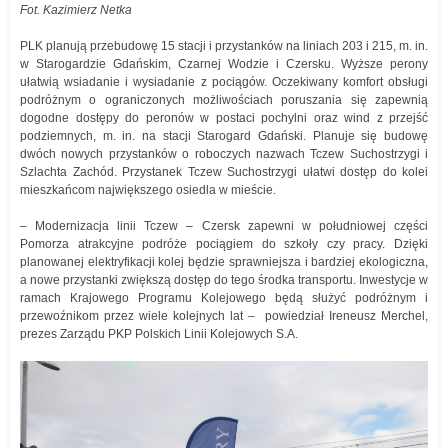
Fot. Kazimierz Netka
PLK planują przebudowę 15 stacji i przystanków na liniach 203 i 215, m. in.
w Starogardzie Gdańskim, Czarnej Wodzie i Czersku. Wyższe perony
ułatwią wsiadanie i wysiadanie z pociągów. Oczekiwany komfort obsługi
podróżnym o ograniczonych możliwościach poruszania się zapewnią
dogodne dostępy do peronów w postaci pochylni oraz wind z przejść
podziemnych, m. in. na stacji Starogard Gdański. Planuje się budowę
dwóch nowych przystanków o roboczych nazwach Tczew Suchostrzygi i
Szlachta Zachód. Przystanek Tczew Suchostrzygi ułatwi dostęp do kolei
mieszkańcom największego osiedla w mieście.
– Modernizacja linii Tczew – Czersk zapewni w południowej części
Pomorza atrakcyjne podróże pociągiem do szkoły czy pracy. Dzięki
planowanej elektryfikacji kolej będzie sprawniejsza i bardziej ekologiczna,
a nowe przystanki zwiększą dostęp do tego środka transportu. Inwestycje w
ramach Krajowego Programu Kolejowego będą służyć podróżnym i
przewoźnikom przez wiele kolejnych lat – powiedział Ireneusz Merchel,
prezes Zarządu PKP Polskich Linii Kolejowych S.A.