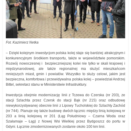
Fot. Kazimierz Netka
– Dzięki kolejnym inwestycjom polska kolej staje się bardziej atrakcyjnym i
konkurencyjnym środkiem transportu, także w województwie pomorskim.
Rozwój nowoczesnej i bezpieczniejszej kolei nie tylko w skali krajowej i
międzynarodowej, ale także regionalnej ma służyć mieszkańcom
mniejszych miast, gmin i powiatów. Wszystko to służy celowi, jakim jest
bezpieczna, komfortowa i przewidywalna polska kolej – powiedział Andrzej
Bittel, sekretarz stanu w Ministerstwie Infrastruktury.
Inwestycja obejmie modernizację linii z Tczewa do Czerska (nr 203), ze
stacji Szlachta przez Czersk do stacji Bąk (nr 215) oraz odbudowę
niewykorzystywanej obecnie linii z Lipowy Tucholskiej do Szlachty Zachód
(nr 744). Planuje się także budowę dwóch łącznic między linią kolejową nr
203 a linią kolejową nr 201 (Łąg Południowy – Czarna Woda oraz
Szałamaje – Łąg) z Nowej Wsi Wielkiej przez Bydgoszcz do portu w
Gdyni. Łącznie zmodernizowanych zostanie około 100 km linii.