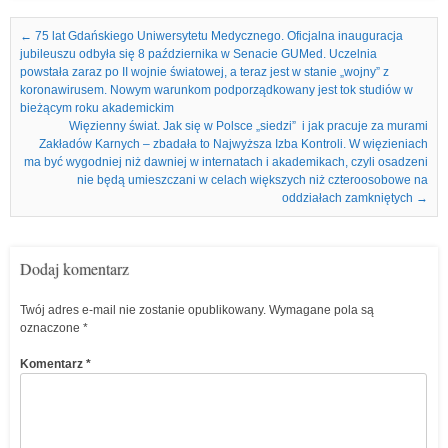
Nawigacja we wpisach
←
75 lat Gdańskiego Uniwersytetu Medycznego. Oficjalna inauguracja
jubileuszu odbyła się 8 października w Senacie GUMed. Uczelnia
powstała zaraz po II wojnie światowej, a teraz jest w stanie „wojny” z
koronawirusem. Nowym warunkom podporządkowany jest tok studiów w
bieżącym roku akademickim
Więzienny świat. Jak się w Polsce „siedzi” i jak pracuje za murami
Zakładów Karnych – zbadała to Najwyższa Izba Kontroli. W więzieniach
ma być wygodniej niż dawniej w internatach i akademikach, czyli osadzeni
nie będą umieszczani w celach większych niż czteroosobowe na
oddziałach zamkniętych
→
Dodaj komentarz
Twój adres e-mail nie zostanie opublikowany.
Wymagane pola są
oznaczone
*
Komentarz
*