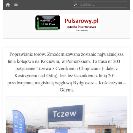
Menu
HOME
Szukaj
SKOCZ DO TREŚCI
Pulsarowy.pl
Poprawianie torów. Zmodernizowana zostanie najważniejsza
linia kolejowa na Kociewiu, w Pomorskiem. To trasa nr 203 –
połączenie Tczewa z Czerskiem i Chojnicami (i dalej z
Kostrzynem nad Odrą). Jest też łącznikiem z linią 201 –
przedwojenną magistralą węglową Bydgoszcz – Kościerzyna –
Gdynia