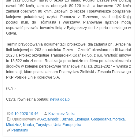
się czas podróży nawet o około 25 minut. Pociągi pasażerskie pojadą
nawet 160 km/h, zamiast obecnych 80-120 km/h, a towarowe 120 km/h
zamiast obecnych 80 km/h. Zapewni to lepsze i sprawniejsze połączenie
kolejowe południowej części Pomorza z Tczewem, skąd odjeżdżają
pociągi m.in. do Trójmiasta i Warszawy. Planowane łącznice mogą
usprawnić przewóz towarów linią z Bydgoszczy do i z portu morskiego w
Gdyni.
Termin przygotowania dokumentacji projektowej dla zadania pn. „Prace na
linii kolejowej nr 203 na odcinku Tczew – Czersk” określono na III kwartał
2023 r. Projekt przygotuje Transprojekt Gdański Sp. z o.o. Wartość umowy
to 18,522 mln zł netto. Realizacja prac będzie możliwa po zabezpieczeniu
środków w kolejnej perspektywie finansowej na lata 2021-2027 – wynika z
informacji, które przekazał nam Przemysław Zieliński z Zespołu Prasowego
PKP Polskie Linie Kolejowe S.A.
(K.N.)
Czytaj również na portalu:
netka.gda.pl
9.10.2020 19:46
Kazimierz Netka
Opublikowany w
Aktualności
,
Biznes
,
Ekologia
,
Gospodarka morska
,
Młodzież
,
Nauka
,
Turystyka
,
Unia Europejska
Permalink