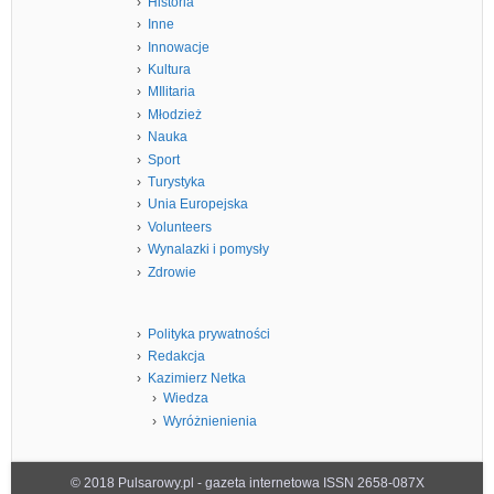
Historia
Inne
Innowacje
Kultura
MIlitaria
Młodzież
Nauka
Sport
Turystyka
Unia Europejska
Volunteers
Wynalazki i pomysły
Zdrowie
Polityka prywatności
Redakcja
Kazimierz Netka
Wiedza
Wyróżnienienia
© 2018 Pulsarowy.pl - gazeta internetowa ISSN 2658-087X