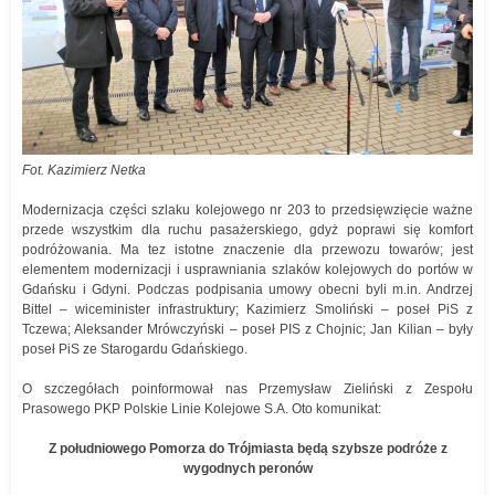
Fot. Kazimierz Netka
Modernizacja części szlaku kolejowego nr 203 to przedsięwzięcie ważne
przede wszystkim dla ruchu pasażerskiego, gdyż poprawi się komfort
podróżowania. Ma tez istotne znaczenie dla przewozu towarów; jest
elementem modernizacji i usprawniania szlaków kolejowych do portów w
Gdańsku i Gdyni. Podczas podpisania umowy obecni byli m.in. Andrzej
Bittel – wiceminister infrastruktury; Kazimierz Smoliński – poseł PiS z
Tczewa; Aleksander Mrówczyński – poseł PIS z Chojnic; Jan Kilian – były
poseł PiS ze Starogardu Gdańskiego.
O szczegółach poinformował nas Przemysław Zieliński z Zespołu
Prasowego PKP Polskie Linie Kolejowe S.A. Oto komunikat:
Z południowego Pomorza do Trójmiasta będą szybsze podróże z
wygodnych peronów