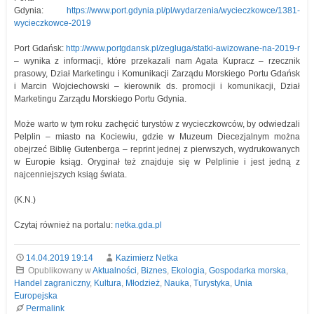
Gdynia:
https://www.port.gdynia.pl/pl/wydarzenia/wycieczkowce/1381-
wycieczkowce-2019
Port Gdańsk:
http://www.portgdansk.pl/zegluga/statki-awizowane-na-2019-r
– wynika z informacji, które przekazali nam Agata Kupracz – rzecznik
prasowy, Dział Marketingu i Komunikacji Zarządu Morskiego Portu Gdańsk
i Marcin Wojciechowski – kierownik ds. promocji i komunikacji, Dział
Marketingu Zarządu Morskiego Portu Gdynia.
Może warto w tym roku zachęcić turystów z wycieczkowców, by odwiedzali
Pelplin – miasto na Kociewiu, gdzie w Muzeum Diecezjalnym można
obejrzeć Biblię Gutenberga – reprint jednej z pierwszych, wydrukowanych
w Europie ksiąg. Oryginał też znajduje się w Pelplinie i jest jedną z
najcenniejszych ksiąg świata.
(K.N.)
Czytaj również na portalu:
netka.gda.pl
14.04.2019 19:14
Kazimierz Netka
Opublikowany w
Aktualności
,
Biznes
,
Ekologia
,
Gospodarka morska
,
Handel zagraniczny
,
Kultura
,
Młodzież
,
Nauka
,
Turystyka
,
Unia
Europejska
Permalink