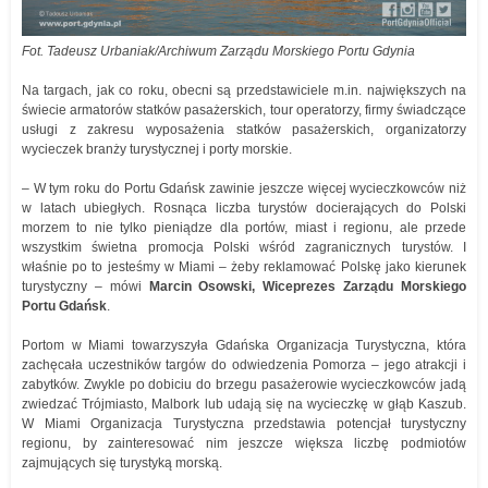
Fot. Tadeusz Urbaniak/Archiwum Zarządu Morskiego Portu Gdynia
Na targach, jak co roku, obecni są przedstawiciele m.in. największych na
świecie armatorów statków pasażerskich, tour operatorzy, firmy świadczące
usługi z zakresu wyposażenia statków pasażerskich, organizatorzy
wycieczek branży turystycznej i porty morskie.
– W tym roku do Portu Gdańsk zawinie jeszcze więcej wycieczkowców niż
w latach ubiegłych. Rosnąca liczba turystów docierających do Polski
morzem to nie tylko pieniądze dla portów, miast i regionu, ale przede
wszystkim świetna promocja Polski wśród zagranicznych turystów. I
właśnie po to jesteśmy w Miami – żeby reklamować Polskę jako kierunek
turystyczny – mówi
Marcin Osowski, Wiceprezes Zarządu Morskiego
Portu Gdańsk
.
Portom w Miami towarzyszyła Gdańska Organizacja Turystyczna, która
zachęcała uczestników targów do odwiedzenia Pomorza – jego atrakcji i
zabytków. Zwykle po dobiciu do brzegu pasażerowie wycieczkowców jadą
zwiedzać Trójmiasto, Malbork lub udają się na wycieczkę w głąb Kaszub.
W Miami Organizacja Turystyczna przedstawia potencjał turystyczny
regionu, by zainteresować nim jeszcze większa liczbę podmiotów
zajmujących się turystyką morską.