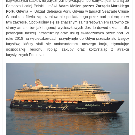
największych statków turystycznych pływających po Bałtyku, jest bramą do
Pomorza i całej Polski – mówi
Adam Meller, prezes Zarządu Morskiego
Portu Gdynia
. – Udział delegacji Portu Gdynia w targach Seatrade Cruise
Global umożliwia zaprezentowanie posiadanego przez port potencjału w
tym zakresie. Spotkaliśmy się ze znacznym zainteresowaniem zarówno ze
strony armatorów, jak i agencji wycieczkowych. Jest to dowód uznania dla
potencjału naszej infrastruktury oraz usług świadczonych przez port. W
roku 2018 na wycieczkowcach przypłynęło do Gdyni przeszło sto tysięcy
turystów, którzy stali się ambasadorami naszego kraju, stymulując
gospodarkę regionu, robiąc zakupy oraz korzystając z atrakcji
turystycznych Pomorza.