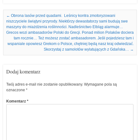
Nawigacja we wpisach
←
Obrona lasów przed quadami. Leśnicy kontra zmotoryzowani
niszczyciele świątyni przyrody. Niektórzy dewastatorzy sami budują swe
maszyny do miażdżenia roślinności. Nadleśnictwo Elbląg alarmuje…
Grecos wozi ambasadorów Polski do Grecji. Ponad milion Polaków dociera
tam rocznie… Też możesz zostać ambasadorem. Jeśli pojedziesz tam i
wspaniale opowiesz Grekom o Polsce, chętniej będą nasz kraj odwiedzać.
Skorzystaj z samolotów wylatujących z Gdańska…
→
Dodaj komentarz
Twój adres e-mail nie zostanie opublikowany.
Wymagane pola są
oznaczone
*
Komentarz
*