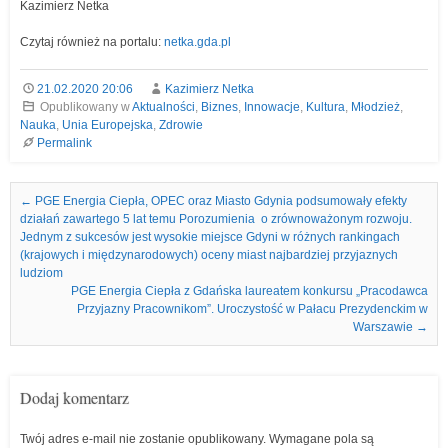
Kazimierz Netka
Czytaj również na portalu:
netka.gda.pl
21.02.2020 20:06
Kazimierz Netka
Opublikowany w
Aktualności
,
Biznes
,
Innowacje
,
Kultura
,
Młodzież
,
Nauka
,
Unia Europejska
,
Zdrowie
Permalink
Nawigacja we wpisach
←
PGE Energia Ciepła, OPEC oraz Miasto Gdynia podsumowały efekty
działań zawartego 5 lat temu Porozumienia o zrównoważonym rozwoju.
Jednym z sukcesów jest wysokie miejsce Gdyni w różnych rankingach
(krajowych i międzynarodowych) oceny miast najbardziej przyjaznych
ludziom
PGE Energia Ciepła z Gdańska laureatem konkursu „Pracodawca
Przyjazny Pracownikom”. Uroczystość w Pałacu Prezydenckim w
Warszawie
→
Dodaj komentarz
Twój adres e-mail nie zostanie opublikowany.
Wymagane pola są