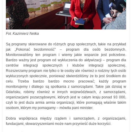
Fot. Kazimierz Netka
Są programy skierowane do różnych grup społecznych, takie na przykład
jak „Pokonać bezdomność” – program dla osób bezdomnych.
Monitorowaliśmy ten program i wiemy jakie wsparcie jest potrzebne.
Bardzo ważny jest program od wykluczenia do aktywizacji – program dla
centrów integracji społecznych i klubów integracji społecznej.
Rozszerzamy program nie tylko o te osoby ale również o rodziny tych osób
wykluczonych społecznie, ponieważ stwierdziliśmy że to jest środkiem do
celu. Trzeba bardzo bardzo mocno pracować; każdy program
monitorujemy i dlatego są spotkania z samorządami. Takie jak dzisiaj w
Gdańsku, robimy również w innych województwach, z samorządami,
organizacjami pozarządowymi, których jest w całym kraju ponad 93 000,
czyli to jest duża armia armia organizacji, które pomagają właśnie takim
osobom, którym my pomagamy – mówiła pani minister.
Dobra współpraca między rządem i samorządem, z organizacjami,
fundacjami, stowarzyszeniami może nam przynieść duże korzyści.