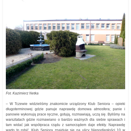
Fot. Kazimierz Netka
– W Tczewie widzieliśmy znakomicie urządzony Klub Seniora – opieki
długoterminowej gdzie panuje naprawdę domowa atmosfera; panie i
panowie wykonują prace ręczne, gotują, rozmawiają, uczą się. Byliśmy na
warsztatach gdzie rozmawiano o bardzo ważnych dla siebie sprawach i
tam widać jak współpraca rządu z samorządem daje efekty. Naprawdę
warto to robić. Klub Seniora znajduje się na ulicy Niepodległości 10 w