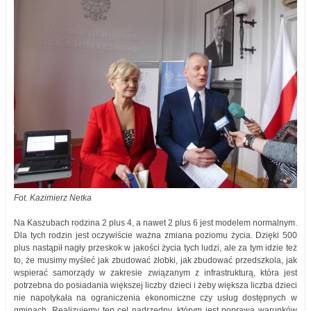
Fot. Kazimierz Netka
Na Kaszubach rodzina 2 plus 4, a nawet 2 plus 6 jest modelem normalnym.
Dla tych rodzin jest oczywiście ważna zmiana poziomu życia. Dzięki 500
plus nastąpił nagły przeskok w jakości życia tych ludzi, ale za tym idzie też
to, że musimy myśleć jak zbudować żłobki, jak zbudować przedszkola, jak
wspierać samorządy w zakresie związanym z infrastrukturą, która jest
potrzebna do posiadania większej liczby dzieci i żeby większa liczba dzieci
nie napotykała na ograniczenia ekonomiczne czy usług dostępnych w
gminach. Realizujemy ten cel nadrzędny, którym jest poprawa warunków