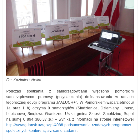
Fot. Kazimierz Netka
Podczas spotkania z samorządowcami wręczono pomorskim
samorządowcom promesy (przyrzeczenia) dofinansowania w ramach
tegorocznej edycji programu „MALUCH+”. W Pomorskiem wsparcie(moduł
1a oraz 1 b) otrzyma 9 samorządów (Studzienice, Dziemiany, Lipusz,
Lubichowo, Smętowo Graniczne, Ustka, gmina Słupsk, Smołdzino, Sopot
na sumę 6 894 380,37 zł.) – wynika z informacji na stronie internetowej
http://www.gdansk.uw.gov.pl/4088-podsumowanie-rzadowych-programow-
spolecznych-konferencja-z-samorzadami
.