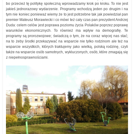
bo przecież tę politykę społeczną wprowadzamy krok po kroku. To nie jest
jakieś jednorazowy wydarzenie. Programy wchodzą jeden po drugim i na
tym nie koniec ponieważ wiemy że to jest potrzebne tak jak powiedział pan
premier Mateusz Morawiecki i co mówi też cały czas pan prezydent Andrzej
Duda: celem celów jest poprawa poziomu życia Polaków poprzez poprawę
warunków ekonomicznych. To również ma wpływ na demografię. Te
programy są prorozwojowe; świadczą o tym, że na coraz więcej nas stać;
na to żeby środki przekazywać na wsparcie nie tylko rodzinom ale też na
wsparcie wszystkich, których traktujemy jako wielką, polską rodzinę, czyli
także na wsparcie osób samotnych, wykluczonych, osób, które zmagają się
z niepełnosprawnościami.