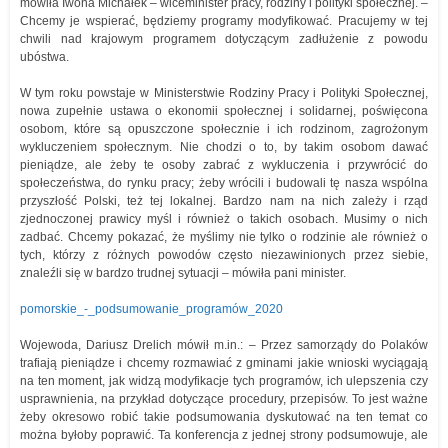
mówiła Iwona Michałek – wiceminister pracy, rodziny i polityki społecznej. –
Chcemy je wspierać, będziemy programy modyfikować. Pracujemy w tej
chwili nad krajowym programem dotyczącym zadłużenie z powodu
ubóstwa.
W tym roku powstaje w Ministerstwie Rodziny Pracy i Polityki Społecznej,
nowa zupełnie ustawa o ekonomii społecznej i solidarnej, poświęcona
osobom, które są opuszczone społecznie i ich rodzinom, zagrożonym
wykluczeniem społecznym. Nie chodzi o to, by takim osobom dawać
pieniądze, ale żeby te osoby zabrać z wykluczenia i przywrócić do
społeczeństwa, do rynku pracy; żeby wrócili i budowali tę nasza wspólna
przyszłość Polski, też tej lokalnej. Bardzo nam na nich zależy i rząd
zjednoczonej prawicy myśl i również o takich osobach. Musimy o nich
zadbać. Chcemy pokazać, że myślimy nie tylko o rodzinie ale również o
tych, którzy z różnych powodów często niezawinionych przez siebie,
znaleźli się w bardzo trudnej sytuacji – mówiła pani minister.
pomorskie_-_podsumowanie_programów_2020
Wojewoda, Dariusz Drelich mówił m.in.: – Przez samorządy do Polaków
trafiają pieniądze i chcemy rozmawiać z gminami jakie wnioski wyciągają
na ten moment, jak widzą modyfikacje tych programów, ich ulepszenia czy
usprawnienia, na przykład dotyczące procedury, przepisów. To jest ważne
żeby okresowo robić takie podsumowania dyskutować na ten temat co
można byłoby poprawić. Ta konferencja z jednej strony podsumowuje, ale