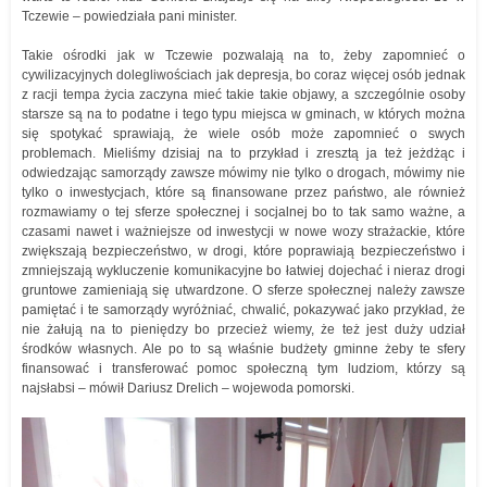
Tczewie – powiedziała pani minister.
Takie ośrodki jak w Tczewie pozwalają na to, żeby zapomnieć o
cywilizacyjnych dolegliwościach jak depresja, bo coraz więcej osób jednak
z racji tempa życia zaczyna mieć takie takie objawy, a szczególnie osoby
starsze są na to podatne i tego typu miejsca w gminach, w których można
się spotykać sprawiają, że wiele osób może zapomnieć o swych
problemach. Mieliśmy dzisiaj na to przykład i zresztą ja też jeżdżąc i
odwiedzając samorządy zawsze mówimy nie tylko o drogach, mówimy nie
tylko o inwestycjach, które są finansowane przez państwo, ale również
rozmawiamy o tej sferze społecznej i socjalnej bo to tak samo ważne, a
czasami nawet i ważniejsze od inwestycji w nowe wozy strażackie, które
zwiększają bezpieczeństwo, w drogi, które poprawiają bezpieczeństwo i
zmniejszają wykluczenie komunikacyjne bo łatwiej dojechać i nieraz drogi
gruntowe zamieniają się utwardzone. O sferze społecznej należy zawsze
pamiętać i te samorządy wyróżniać, chwalić, pokazywać jako przykład, że
nie żałują na to pieniędzy bo przecież wiemy, że też jest duży udział
środków własnych. Ale po to są właśnie budżety gminne żeby te sfery
finansować i transferować pomoc społeczną tym ludziom, którzy są
najsłabsi – mówił Dariusz Drelich – wojewoda pomorski.