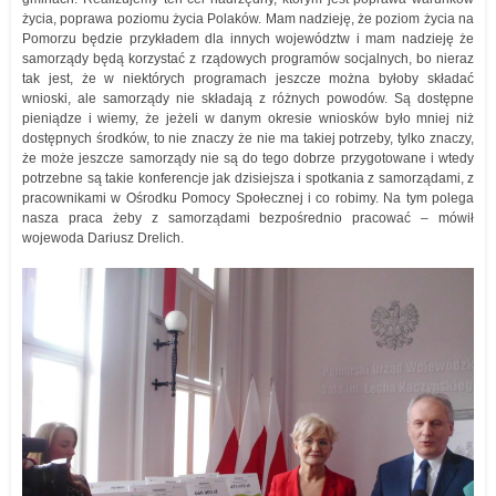
życia, poprawa poziomu życia Polaków. Mam nadzieję, że poziom życia na
Pomorzu będzie przykładem dla innych województw i mam nadzieję że
samorządy będą korzystać z rządowych programów socjalnych, bo nieraz
tak jest, że w niektórych programach jeszcze można byłoby składać
wnioski, ale samorządy nie składają z różnych powodów. Są dostępne
pieniądze i wiemy, że jeżeli w danym okresie wniosków było mniej niż
dostępnych środków, to nie znaczy że nie ma takiej potrzeby, tylko znaczy,
że może jeszcze samorządy nie są do tego dobrze przygotowane i wtedy
potrzebne są takie konferencje jak dzisiejsza i spotkania z samorządami, z
pracownikami w Ośrodku Pomocy Społecznej i co robimy. Na tym polega
nasza praca żeby z samorządami bezpośrednio pracować – mówił
wojewoda Dariusz Drelich.