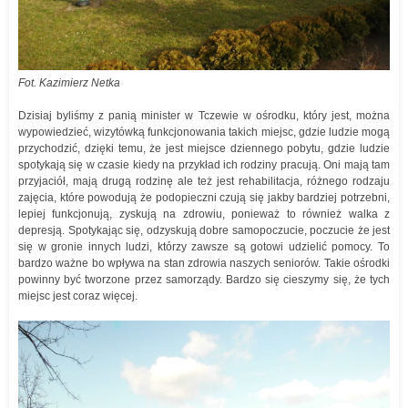
Fot. Kazimierz Netka
Dzisiaj byliśmy z panią minister w Tczewie w ośrodku, który jest, można
wypowiedzieć, wizytówką funkcjonowania takich miejsc, gdzie ludzie mogą
przychodzić, dzięki temu, że jest miejsce dziennego pobytu, gdzie ludzie
spotykają się w czasie kiedy na przykład ich rodziny pracują. Oni mają tam
przyjaciół, mają drugą rodzinę ale też jest rehabilitacja, różnego rodzaju
zajęcia, które powodują że podopieczni czują się jakby bardziej potrzebni,
lepiej funkcjonują, zyskują na zdrowiu, ponieważ to również walka z
depresją. Spotykając się, odzyskują dobre samopoczucie, poczucie że jest
się w gronie innych ludzi, którzy zawsze są gotowi udzielić pomocy. To
bardzo ważne bo wpływa na stan zdrowia naszych seniorów. Takie ośrodki
powinny być tworzone przez samorządy. Bardzo się cieszymy się, że tych
miejsc jest coraz więcej.