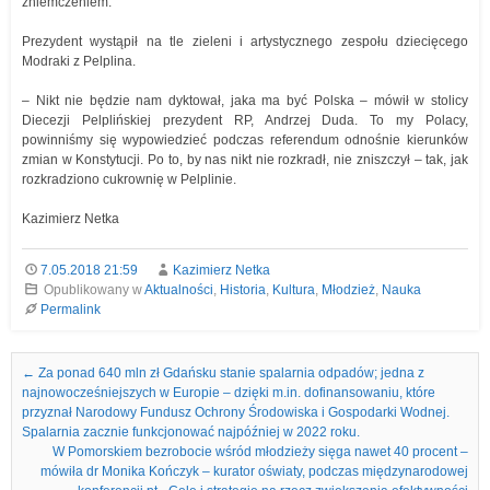
zniemczeniem.
Prezydent wystąpił na tle zieleni i artystycznego zespołu dziecięcego
Modraki z Pelplina.
– Nikt nie będzie nam dyktował, jaka ma być Polska – mówił w stolicy
Diecezji Pelplińskiej prezydent RP, Andrzej Duda. To my Polacy,
powinniśmy się wypowiedzieć podczas referendum odnośnie kierunków
zmian w Konstytucji. Po to, by nas nikt nie rozkradł, nie zniszczył – tak, jak
rozkradziono cukrownię w Pelplinie.
Kazimierz Netka
7.05.2018 21:59
Kazimierz Netka
Opublikowany w
Aktualności
,
Historia
,
Kultura
,
Młodzież
,
Nauka
Permalink
Nawigacja we wpisach
←
Za ponad 640 mln zł Gdańsku stanie spalarnia odpadów; jedna z
najnowocześniejszych w Europie – dzięki m.in. dofinansowaniu, które
przyznał Narodowy Fundusz Ochrony Środowiska i Gospodarki Wodnej.
Spalarnia zacznie funkcjonować najpóźniej w 2022 roku.
W Pomorskiem bezrobocie wśród młodzieży sięga nawet 40 procent –
mówiła dr Monika Kończyk – kurator oświaty, podczas międzynarodowej