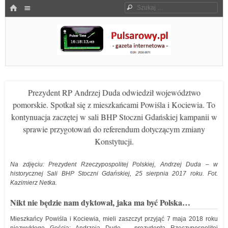
Menu
HOME
Szukaj
SKOCZ DO TREŚCI
Pulsarowy.pl
Prezydent RP Andrzej Duda odwiedził województwo
pomorskie. Spotkał się z mieszkańcami Powiśla i Kociewia. To
kontynuacja zaczętej w sali BHP Stoczni Gdańskiej kampanii w
sprawie przygotowań do referendum dotyczącym zmiany
Konstytucji.
Na zdjęciu: Prezydent Rzeczypospolitej Polskiej, Andrzej Duda – w
historycznej Sali BHP Stoczni Gdańskiej, 25 sierpnia 2017 roku. Fot.
Kazimierz Netka.
Nikt nie będzie nam dyktował, jaka ma być Polska…
Mieszkańcy Powiśla i Kociewia, mieli zaszczyt przyjąć 7 maja 2018 roku