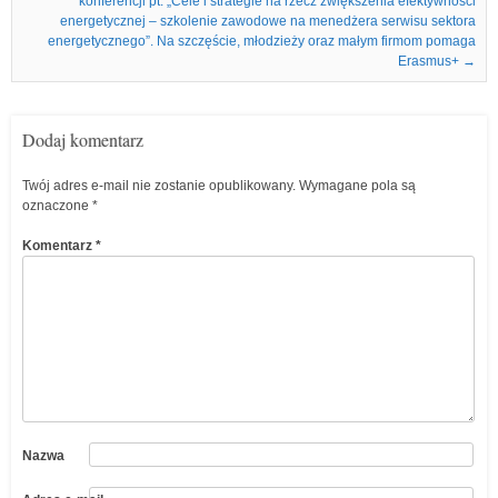
konferencji pt. „Cele i strategie na rzecz zwiększenia efektywności
energetycznej – szkolenie zawodowe na menedżera serwisu sektora
energetycznego”. Na szczęście, młodzieży oraz małym firmom pomaga
Erasmus+
→
Dodaj komentarz
Twój adres e-mail nie zostanie opublikowany.
Wymagane pola są
oznaczone
*
Komentarz
*
Nazwa