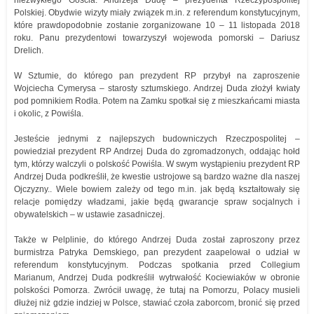
niezwykłego Gościa: Andrzeja Dudę – prezydenta Rzeczypospolitej
Polskiej. Obydwie wizyty miały związek m.in. z referendum konstytucyjnym,
które prawdopodobnie zostanie zorganizowane 10 – 11 listopada 2018
roku. Panu prezydentowi towarzyszył wojewoda pomorski – Dariusz
Drelich.
W Sztumie, do którego pan prezydent RP przybył na zaproszenie
Wojciecha Cymerysa – starosty sztumskiego. Andrzej Duda złożył kwiaty
pod pomnikiem Rodła. Potem na Zamku spotkał się z mieszkańcami miasta
i okolic, z Powiśla.
Jesteście jednymi z najlepszych budowniczych Rzeczpospolitej –
powiedział prezydent RP Andrzej Duda do zgromadzonych, oddając hołd
tym, którzy walczyli o polskość Powiśla. W swym wystąpieniu prezydent RP
Andrzej Duda podkreślił, że kwestie ustrojowe są bardzo ważne dla naszej
Ojczyzny.. Wiele bowiem zależy od tego m.in. jak będą kształtowały się
relacje pomiędzy władzami, jakie będą gwarancje spraw socjalnych i
obywatelskich – w ustawie zasadniczej.
Także w Pelplinie, do którego Andrzej Duda został zaproszony przez
burmistrza Patryka Demskiego, pan prezydent zaapelował o udział w
referendum konstytucyjnym. Podczas spotkania przed Collegium
Marianum, Andrzej Duda podkreślił wytrwałość Kociewiaków w obronie
polskości Pomorza. Zwrócił uwagę, że tutaj na Pomorzu, Polacy musieli
dłużej niż gdzie indziej w Polsce, stawiać czoła zaborcom, bronić się przed