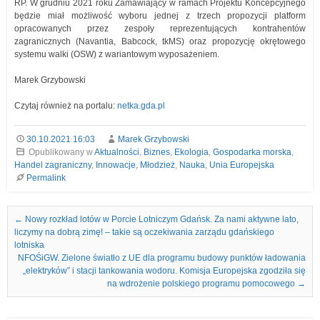
RP. W grudniu 2021 roku Zamawiający w ramach Projektu Koncepcyjnego
będzie miał możliwość wyboru jednej z trzech propozycji platform
opracowanych przez zespoły reprezentujących kontrahentów
zagranicznych (Navantia, Babcock, tkMS) oraz propozycję okrętowego
systemu walki (OSW) z wariantowym wyposażeniem.
Marek Grzybowski
Czytaj również na portalu:
netka.gda.pl
30.10.2021 16:03
Marek Grzybowski
Opublikowany w
Aktualności
,
Biznes
,
Ekologia
,
Gospodarka morska
,
Handel zagraniczny
,
Innowacje
,
Młodzież
,
Nauka
,
Unia Europejska
Permalink
Nawigacja we wpisach
←
Nowy rozkład lotów w Porcie Lotniczym Gdańsk. Za nami aktywne lato,
liczymy na dobrą zimę! – takie są oczekiwania zarządu gdańskiego
lotniska
NFOŚiGW. Zielone światło z UE dla programu budowy punktów ładowania
„elektryków” i stacji tankowania wodoru. Komisja Europejska zgodziła się
na wdrożenie polskiego programu pomocowego
→