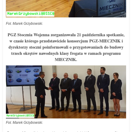
Fot. Marek Grzybowski.
PGZ Stocznia Wojenna zorganizowała 21 października spotkanie,
w czasie którego przedstawiciele konsorcjum PGZ-MIECZNIK i
dyrektorzy stoczni poinformowali o przygotowaniach do budowy
trzech okrętów nawodnych klasy fregata w ramach programu
MIECZNIK.
Fot. Marek Grzybowski.