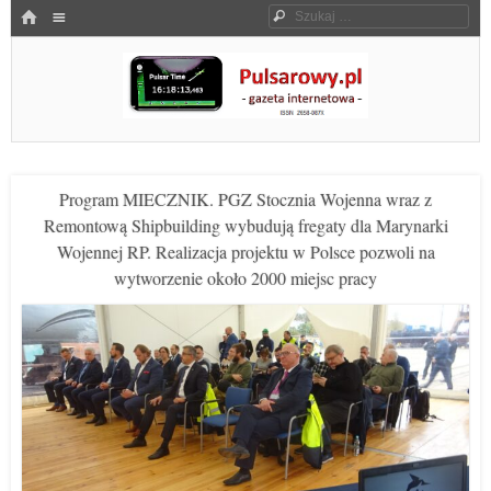
Menu
HOME
Szukaj
SKOCZ DO TREŚCI
Pulsarowy.pl
Program MIECZNIK. PGZ Stocznia Wojenna wraz z
Remontową Shipbuilding wybudują fregaty dla Marynarki
Wojennej RP. Realizacja projektu w Polsce pozwoli na
wytworzenie około 2000 miejsc pracy