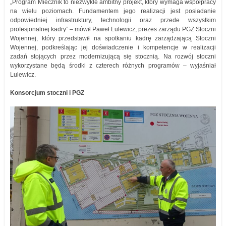
„Program Miecznik to niezwykle ambitny projekt, który wymaga współpracy
na wielu poziomach. Fundamentem jego realizacji jest posiadanie
odpowiedniej infrastruktury, technologii oraz przede wszystkim
profesjonalnej kadry” – mówił Paweł Lulewicz, prezes zarządu PGZ Stoczni
Wojennej, który przedstawił na spotkaniu kadrę zarządzającą Stoczni
Wojennej, podkreślając jej doświadczenie i kompetencje w realizacji
zadań stojących przez modernizującą się stocznią. Na rozwój stoczni
wykorzystane będą środki z czterech różnych programów – wyjaśniał
Lulewicz.
Konsorcjum stoczni i PGZ