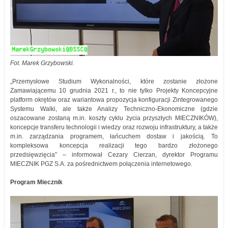
Fot. Marek Grzybowski.
„Przemysłowe Studium Wykonalności, które zostanie złożone
Zamawiającemu 10 grudnia 2021 r., to nie tylko Projekty Koncepcyjne
platform okrętów oraz wariantowa propozycja konfiguracji Zintegrowanego
Systemu Walki, ale także Analizy Techniczno-Ekonomiczne (gdzie
oszacowane zostaną m.in. koszty cyklu życia przyszłych MIECZNIKÓW),
koncepcje transferu technologii i wiedzy oraz rozwoju infrastruktury, a także
m.in. zarządzania programem, łańcuchem dostaw i jakością. To
kompleksowa koncepcja realizacji tego bardzo złożonego
przedsięwzięcia” – informował Cezary Cierzan, dyrektor Programu
MIECZNIK PGZ S.A. za pośrednictwem połączenia internetowego.
Program Miecznik