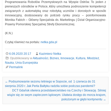
Programowania Robotów Przemysłowych na Wyspie Ostrów. To jeden z
pierwszych ośrodków w Polsce, który umożliwia podnoszenie kompetencji
związanych z automatyką oraz robotyką uczniów i dorosłych w sposób
innowacyjny, dostosowany do potrzeb rynku pracy – poinformowała
Monika Fabich – Główny Specjalista ds. Marketingu | Dział Organizacyjno-
Prawny Pomorskiej Specjalnej Strefy Ekonomicznej.
(K.N.)
Czytaj również na portalu:
netka.gda.pl
6.09.2020 20:17
Kazimierz Netka
Opublikowany w
Aktualności
,
Biznes
,
Innowacje
,
Kultura
,
Młodzież
,
Nauka
,
Unia Europejska
Permalink
Nawigacja we wpisach
←
Podsumowanie sezonu letniego w Sopocie, od 1 czerwca do 31
sierpnia 2020 r. Jak Perła Bałtyku radziła sobie podczas pandemii?
DCT Gdańsk otwiera przedstawicielstwo na Czechy i Słowację. Silniej
wiąże się ze swym zapleczem lądowym. Ułatwia dostęp do morza krajom,
położonym w głębi kontynentu
→