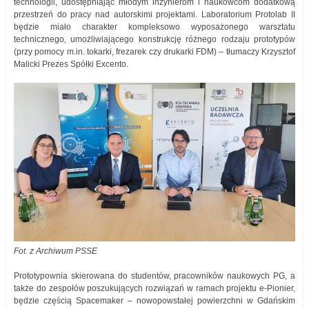
technologii, udostępniając młodym inżynierom i naukowcom dodatkową
przestrzeń do pracy nad autorskimi projektami. Laboratorium Protolab II
będzie miało charakter kompleksowo wyposażonego warsztatu
technicznego, umożliwiającego konstrukcję różnego rodzaju prototypów
(przy pomocy m.in. tokarki, frezarek czy drukarki FDM) – tłumaczy Krzysztof
Malicki Prezes Spółki Excento.
Fot. z Archiwum PSSE
Prototypownia skierowana do studentów, pracowników naukowych PG, a
także do zespołów poszukujących rozwiązań w ramach projektu e-Pionier,
będzie częścią Spacemaker – nowopowstałej powierzchni w Gdańskim