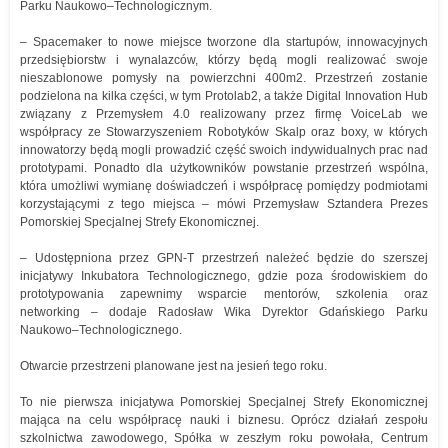
Parku Naukowo–Technologicznym.
– Spacemaker to nowe miejsce tworzone dla startupów, innowacyjnych
przedsiębiorstw i wynalazców, którzy będą mogli realizować swoje
nieszablonowe pomysły na powierzchni 400m2. Przestrzeń zostanie
podzielona na kilka części, w tym Protolab2, a także Digital Innovation Hub
związany z Przemysłem 4.0 realizowany przez firmę VoiceLab we
współpracy ze Stowarzyszeniem Robotyków Skalp oraz boxy, w których
innowatorzy będą mogli prowadzić część swoich indywidualnych prac nad
prototypami. Ponadto dla użytkowników powstanie przestrzeń wspólna,
która umożliwi wymianę doświadczeń i współpracę pomiędzy podmiotami
korzystającymi z tego miejsca – mówi Przemysław Sztandera Prezes
Pomorskiej Specjalnej Strefy Ekonomicznej.
– Udostępniona przez GPN-T przestrzeń należeć będzie do szerszej
inicjatywy Inkubatora Technologicznego, gdzie poza środowiskiem do
prototypowania zapewnimy wsparcie mentorów, szkolenia oraz
networking – dodaje Radosław Wika Dyrektor Gdańskiego Parku
Naukowo–Technologicznego.
Otwarcie przestrzeni planowane jest na jesień tego roku.
To nie pierwsza inicjatywa Pomorskiej Specjalnej Strefy Ekonomicznej
mająca na celu współpracę nauki i biznesu. Oprócz działań zespołu
szkolnictwa zawodowego, Spółka w zeszłym roku powołała, Centrum