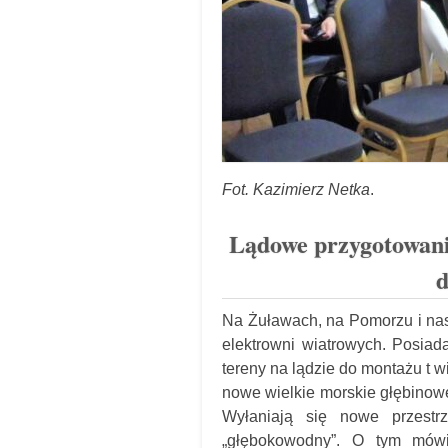
Fot. Kazimierz Netka
.
Lądowe przygotowania
d
Na Żuławach, na Pomorzu i nas
elektrowni wiatrowych. Posiad
tereny na lądzie do montażu t w
nowe wielkie morskie głębinow
Wyłaniają się nowe przestr
„głębokowodny”. O tym mówi