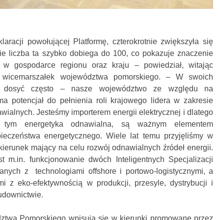
racji powołującej Platformę, czterokrotnie zwiększyła się
nie liczba ta szybko dobiega do 100, co pokazuje znaczenie
j w gospodarce regionu oraz kraju – powiedział, witając
 wicemarszałek województwa pomorskiego. – W swoich
to dosyć często – nasze województwo ze względu na
 potencjał do pełnienia roli krajowego lidera w zakresie
awialnych. Jesteśmy importerem energii elektrycznej i dlatego
 w tym energetyka odnawialna, są ważnym elementem
eczeństwa energetycznego. Wiele lat temu przyjęliśmy w
kierunek mający na celu rozwój odnawialnych źródeł energii.
t m.in. funkcjonowanie dwóch Inteligentnych Specjalizacji
nych z technologiami offshore i portowo-logistycznymi, a
i z eko-efektywnością w produkcji, przesyle, dystrybucji i
budownictwie.
twa Pomorskiego wpisują się w kierunki promowane przez