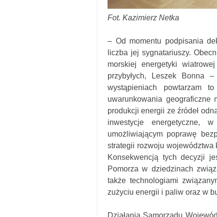
Fot. Kazimierz Netka
– Od momentu podpisania dekla
liczba jej sygnatariuszy. Obec
morskiej energetyki wiatrowe
przybyłych, Leszek Bonna –
wystąpieniach powtarzam 
uwarunkowania geograficzne ma
produkcji energii ze źródeł odn
inwestycje energetyczne,
umożliwiającym poprawę bezpi
strategii rozwoju województwa 
Konsekwencją tych decyzji jes
Pomorza w dziedzinach związa
także technologiami związanym
zużyciu energii i paliw oraz w 
Działania Samorządu Wojewódz