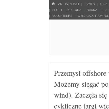
Menu
HOME
SKOCZ DO TREŚCI
AKTUALNOŚCI
BIZNES
UNIA
SPORT
KULTURA
NAUKA
HIS
VOLUNTEERS
WYNALAZKI I POMYS
Pulsarowy.pl
Przemysł offshore
Możemy sięgać po
wind). Zaczęła się
cykliczne targi wi