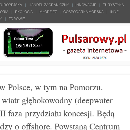
 EUROPEJSKA
HANDEL ZAGRANICZNY
INNOWACJE
TURYSTYKA
TORIA
EKOLOGIA
MŁODZIEŻ
GOSPODARKA MORSKA
INNE
ŁY
ZDROWIE
 w Polsce, w tym na Pomorzu.
 wiatr głębokowodny (deepwater
 II faza przydziału koncesji. Będą
edzy o offshore. Powstaną Centrum