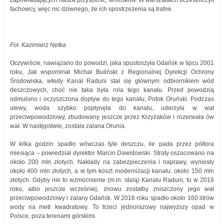
zapowiadających nasza przyszłość, wniosków. W warsztatach uczestniczyli
fachowcy, więc nic dziwnego, że ich spostrzeżenia są trafne.
Fot. Kazimierz Netka
Oczywiście, nawiązano do powodzi, jaka spustoszyła Gdańsk w lipcu 2001
roku, Jak wspominał Michał Buliński z Regionalnej Dyrekcji Ochrony
Środowiska, wtedy Kanał Raduni stał się głównym odbiornikiem wód
deszczowych, choć nie taka była rola tego kanału. Przed powodzią
odmulono i oczyszczona dopływ do tego kanału; Potok Oruński. Podczas
ulewy, woda szybko popłynęła do kanału, uderzyła w wał
przeciwpowodziowy, zbudowany jeszcze przez Krzyżaków i rozerwała ów
wał. W następstwie, została zalana Orunia.
W kilka godzin spadło wówczas tyle deszczu, ile pada przez półtora
miesiąca – powiedział dyrektor Marcin Dawidowski. Straty oszacowano na
około 200 mln złotych. Nakłady na zabezpieczenia i naprawy, wyniosły
około 400 mln złotych, a w tym koszt modernizacji kanału: około 150 mln
złotych. Gdyby nie to wzmocnienie (m.in. stalą) Kanału Raduni, to w 2016
roku, albo jeszcze wcześniej, znowu zostałby zniszczony jego wał
przeciwpowodziowy i zalany Gdańsk. W 2016 roku spadło około 160 litrów
wody na metr kwadratowy. To trzeci jednorazowy najwyższy opad w
Polsce, poza terenami górskimi.