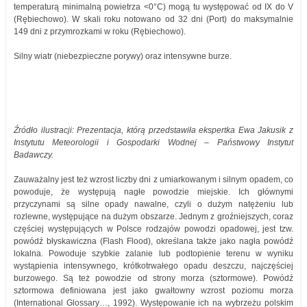
temperaturą minimalną powietrza <0°C) mogą tu występować od IX do V
(Rębiechowo). W skali roku notowano od 32 dni (Port) do maksymalnie
149 dni z przymrozkami w roku (Rębiechowo).
Silny wiatr (niebezpieczne porywy) oraz intensywne burze.
Źródło ilustracji: Prezentacja, którą przedstawiła ekspertka Ewa Jakusik z
Instytutu Meteorologii i Gospodarki Wodnej – Państwowy Instytut
Badawczy.
Zauważalny jest też wzrost liczby dni z umiarkowanym i silnym opadem, co
powoduje, że występują nagłe powodzie miejskie. Ich głównymi
przyczynami są silne opady nawalne, czyli o dużym natężeniu lub
rozlewne, występujące na dużym obszarze. Jednym z groźniejszych, coraz
częściej występujących w Polsce rodzajów powodzi opadowej, jest tzw.
powódź błyskawiczna (Flash Flood), określana także jako nagła powódź
lokalna. Powoduje szybkie zalanie lub podtopienie terenu w wyniku
wystąpienia intensywnego, krótkotrwałego opadu deszczu, najczęściej
burzowego. Są też powodzie od strony morza (sztormowe). Powódź
sztormowa definiowana jest jako gwałtowny wzrost poziomu morza
(International Glossary…, 1992). Występowanie ich na wybrzeżu polskim