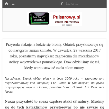
Menu
HOME
Szukaj
SKOCZ DO TREŚCI
Pulsarowy.pl
Przyroda atakuje, a ludzie się bronią. Gdańsk przystosowuje się
do następstw zmian klimatu. W czwartek, 28 września 2017
roku, poznaliśmy największe zagrożenia dla mieszkańców
stolicy województwa pomorskiego. Dowiedzieliśmy się też,
kiedy warto stawiać czoła siłom natury.
Na zdjęciu: Skutek obfitej ulewy w lipcu 2009 roku – zasypane tory
międzynarodowej linii kolejowej E65. Teraz w tym miejscu, na płycie
przykrywającej wąwóz z torami, powstaje Forum Gdańsk. Fot. Kazimierz
Netka.
Nasza przyszłość to coraz częstsze ataki sił natury. Musimy
się do tych kataklizmów przystosować bo nie zawsze się