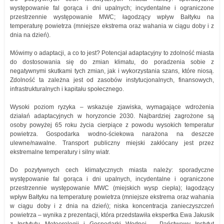
występowanie fal gorąca i dni upalnych; incydentalne i ograniczone
przestrzennie występowanie MWC; łagodzący wpływ Bałtyku na
temperaturę powietrza (mniejsze ekstrema oraz wahania w ciągu doby i z
dnia na dzień).
Mówimy o adaptacji, a co to jest? Potencjał adaptacyjny to zdolność miasta
do dostosowania się do zmian klimatu, do poradzenia sobie z
negatywnymi skutkami tych zmian, jak i wykorzystania szans, które niosą.
Zdolność ta zależna jest od zasobów instytucjonalnych, finansowych,
infrastrukturalnych i kapitału społecznego.
Wysoki poziom ryzyka – wskazuje zjawiska, wymagające wdrożenia
działań adaptacyjnych w horyzoncie 2030. Najbardziej zagrożone są
osoby powyżej 65 roku życia cierpiące z powodu wysokich temperatur
powietrza. Gospodarka wodno-ściekowa narażona na deszcze
ulewne/nawalne. Transport publiczny miejski zakłócany jest przez
ekstremalne temperatury i silny wiatr.
Do pozytywnych cech klimatycznych miasta należy: sporadyczne
występowanie fal gorąca i dni upalnych, incydentalne i ograniczone
przestrzennie występowanie MWC (miejskich wysp ciepła); łagodzący
wpływ Bałtyku na temperaturę powietrza (mniejsze ekstrema oraz wahania
w ciągu doby i z dnia na dzień); niska koncentracja zanieczyszczeń
powietrza – wynika z prezentacji, która przedstawiła ekspertka Ewa Jakusik