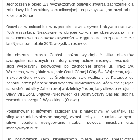
Jednocześnie około 1/3 wyznaczonych osuwisk stwarza zagrożenie dla
zabudowy i infrastruktury komunikacyjnej lub przesyłowej, na przykład na
Biskupiej Górce.
Osuwiska w całości lub w części okresowo aktywne i aktywne stanowią
70% wszystkich. Nieaktywne, w obrębie których nie obserwowano i nie
udokumentowano objawów aktywności w ciągu co najmniej ostatnich 50
lat (N) stanowią około 30 % wszystkich osuwisk.
Na obszarze miasta Gdańsk można wyodrębnić kilka obszarów
szczególnie narażonych na dalszy rozwój ruchów masowych: wschodnie
stoki wysoczyzny lodowcowej po zachodniej stronie ul. Trakt Św.
Wojciecha, szczególnie w rejonie Oruni Górnej i Góry Św. Wojciecha; rejon
Biskupiej Górki w dzielnicy Śródmieście; stoki wzdłuż ulicy Kartuskiej od
Zaborni, przez północne stoki Wzgórza Mickiewicza do Śródmieścia; rejon
na wschód od ulicy Jabłoniowej w dzielnicy Jasień; lasy oliwskie w rejonie
Oliwy, VII Dworu, Brętowa (Niedźwiednik) i Doliny Strzyży (Jasień); stok na
wschodnim brzegu J. Wysockiego (Osowa).
Podsumowanie: głównymi zagrożeniami klimatycznymi w Gdańsku są:
silny wiatr (niebezpieczne porywy); wzrost liczby dni z umiarkowanym i
silnym opadem; występowanie nagłych powodzi miejskich oraz
intensywnych burz.
Do pozytywnych cech klimatycznych miasta należy: sporadyczne