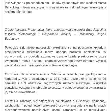
jest związane z przechodzeniem układów cyklonalnych nad wodami Morza
Bałtyckiego i towarzyszącym im silnymi wiatrami dolądowymi, wiejącymi z
sektora północnego.
Źródło ilustracji: Prezentacja, którą przedstawiła ekspertka Ewa Jakusik z
Instytutu Meteorologii i Gospodarki Wodnej – Państwowy Instytut
Badawczy.
Powodzie sztormowe najczęściej określane są na podstawie kryterium
przekroczenia zwierciadła morza danego poziomu odniesienia. W
opracowaniu za powódź sztormową uznano każde przekroczenie przez
zwierciadło morza poziomu charakterystycznego SWW (średnia wysoka
woda) dla stacji mareograficznej w Porcie Północnym.
Osuwiska. Na obszarze miasta Gdańsk w ramach prac geologiczno –
kartograficznych prowadzonych w 2011 roku, stwierdzono istnienie: 96
osuwisk i 169 obszarów zagrożonych ruchami masowym. Wszystkie
osuwiska występują w obrębie wysoczyzny polodowcowej, a zwłaszcza w
jej strefie krawędziowej.
Osuwiska zdarzają się najczęściej na stokach o ekspozycji północnej,
wschodniej i południowej. Większość osuwisk znajduje się na terenach
niezabudowanych, porośniętych lasami, zaroślami lub na nieużytkach.