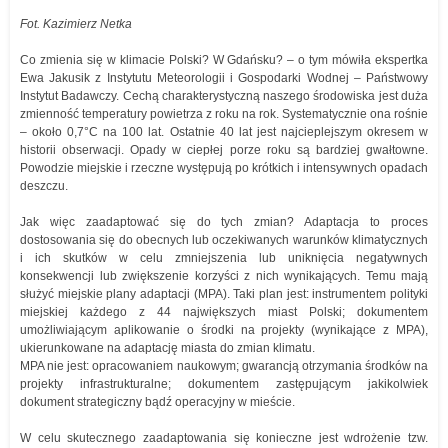
Fot. Kazimierz Netka
Co zmienia się w klimacie Polski? W Gdańsku? – o tym mówiła ekspertka
Ewa Jakusik z Instytutu Meteorologii i Gospodarki Wodnej – Państwowy
Instytut Badawczy. Cechą charakterystyczną naszego środowiska jest duża
zmienność temperatury powietrza z roku na rok. Systematycznie ona rośnie
– około 0,7°C na 100 lat. Ostatnie 40 lat jest najcieplejszym okresem w
historii obserwacji. Opady w ciepłej porze roku są bardziej gwałtowne.
Powodzie miejskie i rzeczne występują po krótkich i intensywnych opadach
deszczu.
Jak więc zaadaptować się do tych zmian? Adaptacja to proces
dostosowania się do obecnych lub oczekiwanych warunków klimatycznych
i ich skutków w celu zmniejszenia lub uniknięcia negatywnych
konsekwencji lub zwiększenie korzyści z nich wynikających. Temu mają
służyć miejskie plany adaptacji (MPA). Taki plan jest: instrumentem polityki
miejskiej każdego z 44 największych miast Polski; dokumentem
umożliwiającym aplikowanie o środki na projekty (wynikające z MPA),
ukierunkowane na adaptację miasta do zmian klimatu.
MPA nie jest: opracowaniem naukowym; gwarancją otrzymania środków na
projekty infrastrukturalne; dokumentem zastępującym jakikolwiek
dokument strategiczny bądź operacyjny w mieście.
W celu skutecznego zaadaptowania się konieczne jest wdrożenie tzw.