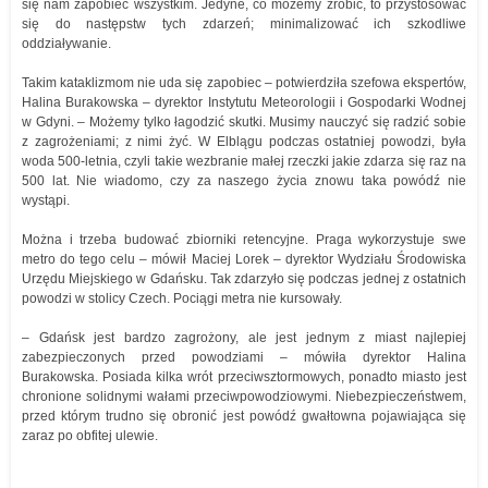
się nam zapobiec wszystkim. Jedyne, co możemy zrobić, to przystosować
się do następstw tych zdarzeń; minimalizować ich szkodliwe
oddziaływanie.
Takim kataklizmom nie uda się zapobiec – potwierdziła szefowa ekspertów,
Halina Burakowska – dyrektor Instytutu Meteorologii i Gospodarki Wodnej
w Gdyni. – Możemy tylko łagodzić skutki. Musimy nauczyć się radzić sobie
z zagrożeniami; z nimi żyć. W Elblągu podczas ostatniej powodzi, była
woda 500-letnia, czyli takie wezbranie małej rzeczki jakie zdarza się raz na
500 lat. Nie wiadomo, czy za naszego życia znowu taka powódź nie
wystąpi.
Można i trzeba budować zbiorniki retencyjne. Praga wykorzystuje swe
metro do tego celu – mówił Maciej Lorek – dyrektor Wydziału Środowiska
Urzędu Miejskiego w Gdańsku. Tak zdarzyło się podczas jednej z ostatnich
powodzi w stolicy Czech. Pociągi metra nie kursowały.
– Gdańsk jest bardzo zagrożony, ale jest jednym z miast najlepiej
zabezpieczonych przed powodziami – mówiła dyrektor Halina
Burakowska. Posiada kilka wrót przeciwsztormowych, ponadto miasto jest
chronione solidnymi wałami przeciwpowodziowymi. Niebezpieczeństwem,
przed którym trudno się obronić jest powódź gwałtowna pojawiająca się
zaraz po obfitej ulewie.