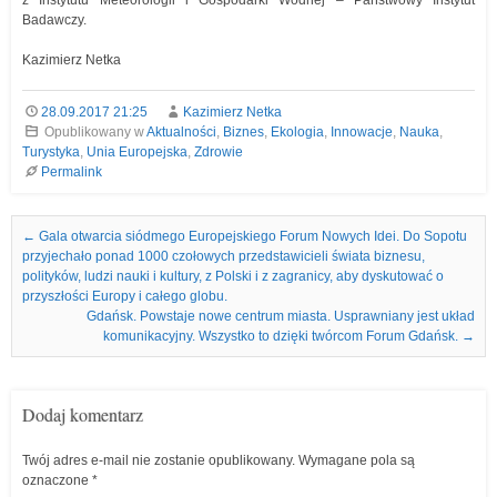
z Instytutu Meteorologii i Gospodarki Wodnej – Państwowy Instytut
Badawczy.
Kazimierz Netka
28.09.2017 21:25
Kazimierz Netka
Opublikowany w
Aktualności
,
Biznes
,
Ekologia
,
Innowacje
,
Nauka
,
Turystyka
,
Unia Europejska
,
Zdrowie
Permalink
Nawigacja we wpisach
←
Gala otwarcia siódmego Europejskiego Forum Nowych Idei. Do Sopotu
przyjechało ponad 1000 czołowych przedstawicieli świata biznesu,
polityków, ludzi nauki i kultury, z Polski i z zagranicy, aby dyskutować o
przyszłości Europy i całego globu.
Gdańsk. Powstaje nowe centrum miasta. Usprawniany jest układ
komunikacyjny. Wszystko to dzięki twórcom Forum Gdańsk.
→
Dodaj komentarz
Twój adres e-mail nie zostanie opublikowany.
Wymagane pola są
oznaczone
*