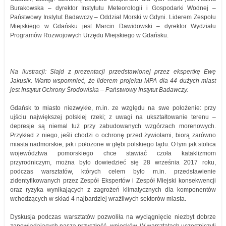
Burakowska – dyrektor Instytutu Meteorologii i Gospodarki Wodnej –
Państwowy Instytut Badawczy – Oddział Morski w Gdyni. Liderem Zespołu
Miejskiego w Gdańsku jest Marcin Dawidowski – dyrektor Wydziału
Programów Rozwojowych Urzędu Miejskiego w Gdańsku.
Na ilustracji: Slajd z prezentacji przedstawionej przez ekspertkę Ewę
Jakusik. Warto wspomnieć, że liderem projektu MPA dla 44 dużych miast
jest Instytut Ochrony Środowiska – Państwowy Instytut Badawczy.
Gdańsk to miasto niezwykłe, m.in. ze względu na swe położenie: przy
ujściu największej polskiej rzeki; z uwagi na ukształtowanie terenu –
depresje są niemal tuż przy zabudowanych wzgórzach morenowych.
Przykład z niego, jeśli chodzi o ochronę przed żywiołami, biorą zarówno
miasta nadmorskie, jak i położone w głębi polskiego lądu. O tym jak stolica
województwa pomorskiego chce stawiać czoła kataklizmom
przyrodniczym, można było dowiedzieć się 28 września 2017 roku,
podczas warsztatów, których celem było m.in. przedstawienie
zidentyfikowanych przez Zespół Ekspertów i Zespół Miejski konsekwencji
oraz ryzyka wynikających z zagrożeń klimatycznych dla komponentów
wchodzących w skład 4 najbardziej wrażliwych sektorów miasta.
Dyskusja podczas warsztatów pozwoliła na wyciągnięcie niezbyt dobrze