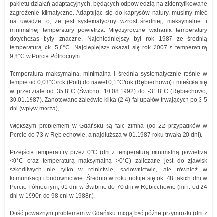
pakietu działań adaptacyjnych, będących odpowiedzią na zidentyfikowane
zagrożenie klimatyczne. Adaptując się do kaprysów natury, musimy mieć
na uwadze to, że jest systematyczny wzrost średniej, maksymalnej i
minimalnej temperatury powietrza. Międzyroczne wahania temperatury
dotychczas były znaczne. Najchłodniejszy był rok 1987 ze średnią
temperaturą ok. 5,8°C. Najcieplejszy okazał się rok 2007 z temperaturą
9,8°C w Porcie Północnym.
Temperatura maksymalna, minimalna i średnia systematycznie rośnie w
tempie od 0,03°C/rok (Port) do nawet 0,1°C/rok (Rębiechowo) i mieściła się
w przedziale od 35,8°C (Świbno, 10.08.1992) do -31,8°C (Rębiechowo,
30.01.1987). Zanotowano zaledwie kilka (2-4) fal upałów trwających po 3-5
dni (wpływ morza),
Większym problemem w Gdańsku są fale zimna (od 22 przypadków w
Porcie do 73 w Rębiechowie, a najdłuższa w 01.1987 roku trwała 20 dni).
Przejście temperatury przez 0°C (dni z temperaturą minimalną powietrza
<0°C oraz temperaturą maksymalną >0°C) zaliczane jest do zjawisk
szkodliwych nie tylko w rolnictwie, sadownictwie, ale również w
komunikacji i budownictwie. Średnio w roku notuje się ok. 48 takich dni w
Porcie Północnym, 61 dni w Świbnie do 70 dni w Rębiechowie (min. od 24
dni w 1990r. do 98 dni w 1988r.).
Dość poważnym problemem w Gdańsku mogą być późne przymrozki (dni z