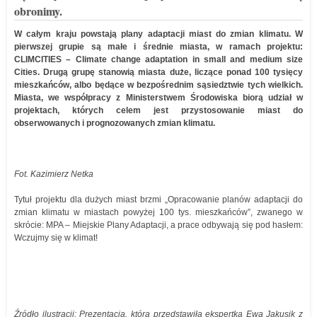
obronimy.
W całym kraju powstają plany adaptacji miast do zmian klimatu. W
pierwszej grupie są małe i średnie miasta, w ramach projektu:
CLIMCITIES – Climate change adaptation in small and medium size
Cities. Drugą grupę stanowią miasta duże, liczące ponad 100 tysięcy
mieszkańców, albo będące w bezpośrednim sąsiedztwie tych wielkich.
Miasta, we współpracy z Ministerstwem Środowiska biorą udział w
projektach, których celem jest przystosowanie miast do
obserwowanych i prognozowanych zmian klimatu.
Fot. Kazimierz Netka
Tytuł projektu dla dużych miast brzmi „Opracowanie planów adaptacji do
zmian klimatu w miastach powyżej 100 tys. mieszkańców”, zwanego w
skrócie: MPA – Miejskie Plany Adaptacji, a prace odbywają się pod hasłem:
Wczujmy się w klimat!
Źródło ilustracji: Prezentacja, którą przedstawiła ekspertka Ewa Jakusik z