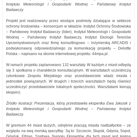
Instytutu Meteorologii i Gospodarki Wodnej – Państwowy Instytut
Badawczy.
Projekt jest realizowany przez wiodące podmioty działające w sektorze
ochrony środowiska – konsorcjum w składzie: Instytut Ochrony Środowiska
– Państwowy Instytut Badawczy (lider), Instytut Meteorologii i Gospodarki
Wodnej – Państwowy Instytut Badawczy, Instytut Ekologii Terenów
Uprzemysłowionych oraz firmę konsultingowo – inżynierską ARCADIS i
podwykonawcę odpowiedzialnego za komunikację projektu – Deloitte
Polska – napisano na stronie internetowej projektu: 44mpa.pl .
W ramach projektu zaplanowano 132 warsztaty. W każdym z miast odbędą
się 3 spotkania o charakterze konsultacyjnym. W warsztatach uczestniczą
członkowie Zespołu Miejskiego oraz przedstawiciele władz miasta i
jednostek powiązanych. W drugich i trzecich warsztatach będą również
uczestniczyć przedstawiciele lokalnych społeczności. Warsztatami kierują
eksperci.
Źródło ilustracji: Prezentacja, którą przedstawiła ekspertka Ewa Jakusik z
Instytutu Meteorologii i Gospodarki Wodnej – Państwowy Instytut
Badawczy.
W gremium 44 miast dużych, odrębnie pracują miasta nadbałtyckie – ze
względu na swą morską specyfikę. Są to: Szczecin, Słupsk, Gdynia, Sopot,
Gdańsk, Elbląg. Szefową Zespołu Ekspertów dla tych miast jest Halina