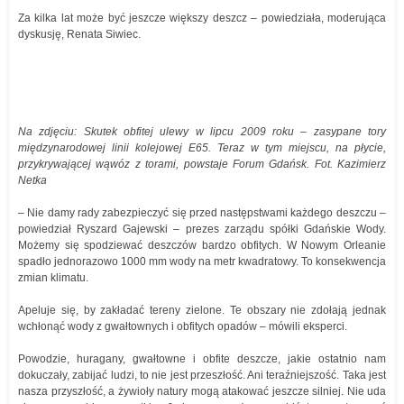
Za kilka lat może być jeszcze większy deszcz – powiedziała, moderująca
dyskusję, Renata Siwiec.
Na zdjęciu: Skutek obfitej ulewy w lipcu 2009 roku – zasypane tory
międzynarodowej linii kolejowej E65. Teraz w tym miejscu, na płycie,
przykrywającej wąwóz z torami, powstaje Forum Gdańsk. Fot. Kazimierz
Netka
– Nie damy rady zabezpieczyć się przed następstwami każdego deszczu –
powiedział Ryszard Gajewski – prezes zarządu spółki Gdańskie Wody.
Możemy się spodziewać deszczów bardzo obfitych. W Nowym Orleanie
spadło jednorazowo 1000 mm wody na metr kwadratowy. To konsekwencja
zmian klimatu.
Apeluje się, by zakładać tereny zielone. Te obszary nie zdołają jednak
wchłonąć wody z gwałtownych i obfitych opadów – mówili eksperci.
Powodzie, huragany, gwałtowne i obfite deszcze, jakie ostatnio nam
dokuczały, zabijać ludzi, to nie jest przeszłość. Ani teraźniejszość. Taka jest
nasza przyszłość, a żywioły natury mogą atakować jeszcze silniej. Nie uda