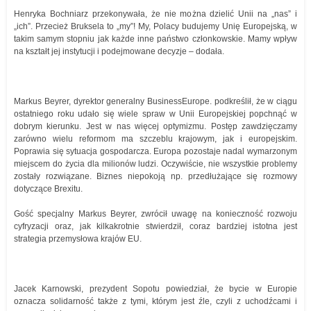
Henryka Bochniarz przekonywała, że nie można dzielić Unii na „nas” i
„ich”. Przecież Bruksela to „my”! My, Polacy budujemy Unię Europejską, w
takim samym stopniu jak każde inne państwo członkowskie. Mamy wpływ
na kształt jej instytucji i podejmowane decyzje – dodała.
Markus Beyrer, dyrektor generalny BusinessEurope. podkreślił, że w ciągu
ostatniego roku udało się wiele spraw w Unii Europejskiej popchnąć w
dobrym kierunku. Jest w nas więcej optymizmu. Postęp zawdzięczamy
zarówno wielu reformom ma szczeblu krajowym, jak i europejskim.
Poprawia się sytuacja gospodarcza. Europa pozostaje nadal wymarzonym
miejscem do życia dla milionów ludzi. Oczywiście, nie wszystkie problemy
zostały rozwiązane. Biznes niepokoją np. przedłużające się rozmowy
dotyczące Brexitu.
Gość specjalny Markus Beyrer, zwrócił uwagę na konieczność rozwoju
cyfryzacji oraz, jak kilkakrotnie stwierdził, coraz bardziej istotna jest
strategia przemysłowa krajów EU.
Jacek Karnowski, prezydent Sopotu powiedział, że bycie w Europie
oznacza solidarność także z tymi, którym jest źle, czyli z uchodźcami i