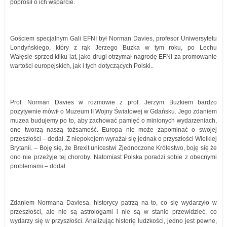
poprosił o ich wsparcie.
Gościem specjalnym Gali EFNI był Norman Davies, profesor Uniwersytetu
Londyńskiego, który z rąk Jerzego Buzka w tym roku, po Lechu
Wałęsie sprzed kilku lat, jako drugi otrzymał nagrodę EFNI za promowanie
wartości europejskich, jak i tych dotyczących Polski..
Prof. Norman Davies w rozmowie z prof. Jerzym Buzkiem bardzo
pozytywnie mówił o Muzeum II Wojny Światowej w Gdańsku. Jego zdaniem
muzea budujemy po to, aby zachować pamięć o minionych wydarzeniach,
one tworzą naszą tożsamość. Europa nie może zapominać o swojej
przeszłości – dodał. Z niepokojem wyrażał się jednak o przyszłości Wielkiej
Brytanii. – Boję się, że Brexit unicestwi Zjednoczone Królestwo, boję się że
ono nie przeżyje tej choroby. Natomiast Polska poradzi sobie z obecnymi
problemami – dodał.
Zdaniem Normana Daviesa, historycy patrzą na to, co się wydarzyło w
przeszłości, ale nie są astrologami i nie są w stanie przewidzieć, co
wydarzy się w przyszłości. Analizując historię ludzkości, jedno jest pewne,