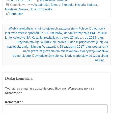
28.09.2017 6:31
Włodzimierz Amerski
Opublikowany w
Aktualności
,
Biznes
,
Ekologia
,
Historia
,
Kultura
,
Młodzież
,
Nauka
,
Unia Europejska
Permalink
Nawigacja we wpisach
←
Wielka rewitalizacja linii kolejowych zaczyna się w Polsce. Do odnowy
jest dwie trzecie spośród 27 000 km torów, którymi zarządzają PKP Polskie
Linie Kolejowe SA. Koszt tej rewitalizacji: około 27 mld zł., do 2023 roku.
Przyroda atakuje, a ludzie się bronią. Gdańsk przystosowuje się do
następstw zmian klimatu. W czwartek, 28 września 2017 roku, poznaliśmy
największe zagrożenia dla mieszkańców stolicy województwa
pomorskiego. Dowiedzieliśmy się też, kiedy warto stawiać czoła siłom
natury.
→
Dodaj komentarz
Twój adres e-mail nie zostanie opublikowany.
Wymagane pola są
oznaczone
*
Komentarz
*