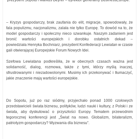
prezydent Sopotu i Markus Beyrer – dyrektor generalny BusinessEurope.
– Kryzys gospodarczy, brak zaufania do elit, migracje, spowodowały, że
fala populizmu, nacjonalizmu, zalała nie tylko Europę. To dowód na to, że
model gospodarczy i społeczny nieco szwankuje. Naszym zadaniem jest
bronić wartości europejskich i dorobku ostatnich dekad –
powiedziała Henryka Bochniarz, prezydent Konfederacji Lewiatan w czasie
gali otwierającej Europejskie Forum Nowych Idei.
Szefowa Lewiatana podkreśliła, że w obecnych czasach ważna jest
solidarność, dialog, rozmowa, także z tymi, którzy myślą inaczej,
sfrustrowanymi i niezadowolonymi. Musimy ich przekonywać i tłumaczyć,
jakie znaczenie mają wartości europejskie.
Do Sopotu, już po raz siódmy, przyjechało ponad 1000 czołowych
przedstawicieli świata biznesu, polityków, ludzi nauki i kultury, z Polski i ze
świata, aby dyskutować o przyszłości Europy. Tematem przewodnim
tegorocznej konferencji jest „Świat na nowo. Globalizm, bilateralizm,
patriotyzm gospodarczy? Wyzwania dla biznesu”.