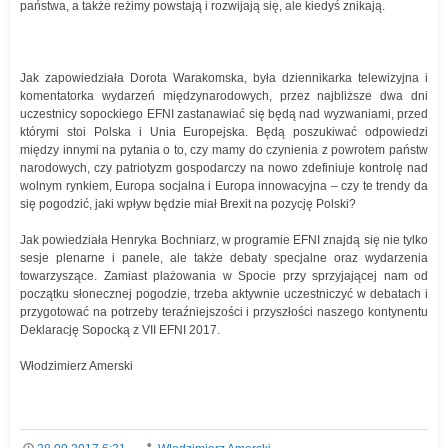
państwa, a także reżimy powstają i rozwijają się, ale kiedyś znikają.
Jak zapowiedziała Dorota Warakomska, była dziennikarka telewizyjna i
komentatorka wydarzeń międzynarodowych, przez najbliższe dwa dni
uczestnicy sopockiego EFNI zastanawiać się będą nad wyzwaniami, przed
którymi stoi Polska i Unia Europejska. Będą poszukiwać odpowiedzi
między innymi na pytania o to, czy mamy do czynienia z powrotem państw
narodowych, czy patriotyzm gospodarczy na nowo zdefiniuje kontrolę nad
wolnym rynkiem, Europa socjalna i Europa innowacyjna – czy te trendy da
się pogodzić, jaki wpływ będzie miał Brexit na pozycję Polski?
Jak powiedziała Henryka Bochniarz, w programie EFNI znajdą się nie tylko
sesje plenarne i panele, ale także debaty specjalne oraz wydarzenia
towarzyszące. Zamiast plażowania w Spocie przy sprzyjającej nam od
początku słonecznej pogodzie, trzeba aktywnie uczestniczyć w debatach i
przygotować na potrzeby teraźniejszości i przyszłości naszego kontynentu
Deklarację Sopocką z VII EFNI 2017.
Włodzimierz Amerski