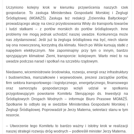
Uczyniono kolejny krok w kierunku przywrócenia naszych rzek
gospodarce. To zasługa Ministerstwa Gospodarki Morskiej i Żeglugi
Śródlądowej (MGMiŻŚ). Zasługa też redakcji „Dziennika Bałtyckiego”
prowadzącego akcję na rzecz przystosowania Wisły do transportu towarów
i ludzi statkami – z portów morskich do portów śródlądowych. Inne
problemy nie mogą jednak uchodzić naszej uwadze. Konkurencja może
nas zdystansować. Jeśli już ta żegluga śródlądowa ma być, niech stanie
się ona nowoczesną, korzystną dla klimatu. Niech po Wiśle kursują statki z
napędem elektrycznym. Nie zapominajmy przy tym o innym, bardzo
sprzyjającym klimatowi Ziemi, transporcie: kolejowym. Warto mieć to na
uwadze podczas narad i spotkań na szczeblu rządowym.
Niedawno, wiceministrowie środowiska, rozwoju, energii oraz infrastruktury
i budownictwa, marszałkowie i wojewodowie, prezesi zarządów portów,
firm sektora transportowego i logistycznego, energetycznego, finansowego
oraz samorządu gospodarczego wzięli udział w spotkaniu
przygotowującym powołanie Komitetu Sterującego ds. Inwestycji na
Śródlądowych Drogach Wodnych – informuje Biuro Prasowe MGMiŻŚ.
Spotkanie to odbyło się w siedzibie Ministerstwa Gospodarki Morskiej i
Żeglugi Śródlądowej. Poprowadził je Jerzy Materna, sekretarz stanu w tym
resorcie.
– Utworzenie tego Komitetu to bardzo ważny i istotny krok w realizacji
naszej strategii rozwoju dróg wodnych – podkreślił minister Jerzy Materna.