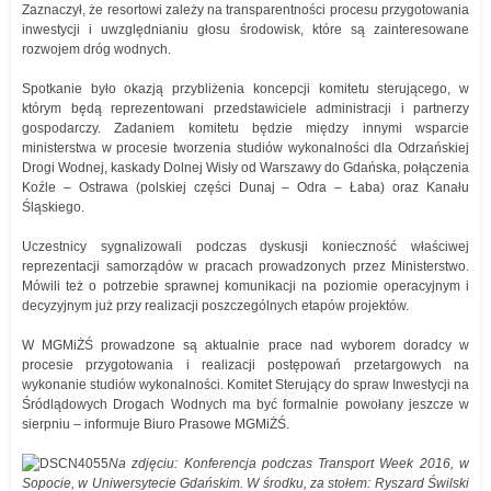
Zaznaczył, że resortowi zależy na transparentności procesu przygotowania
inwestycji i uwzględnianiu głosu środowisk, które są zainteresowane
rozwojem dróg wodnych.
Spotkanie było okazją przybliżenia koncepcji komitetu sterującego, w
którym będą reprezentowani przedstawiciele administracji i partnerzy
gospodarczy. Zadaniem komitetu będzie między innymi wsparcie
ministerstwa w procesie tworzenia studiów wykonalności dla Odrzańskiej
Drogi Wodnej, kaskady Dolnej Wisły od Warszawy do Gdańska, połączenia
Koźle – Ostrawa (polskiej części Dunaj – Odra – Łaba) oraz Kanału
Śląskiego.
Uczestnicy sygnalizowali podczas dyskusji konieczność właściwej
reprezentacji samorządów w pracach prowadzonych przez Ministerstwo.
Mówili też o potrzebie sprawnej komunikacji na poziomie operacyjnym i
decyzyjnym już przy realizacji poszczególnych etapów projektów.
W MGMiŻŚ prowadzone są aktualnie prace nad wyborem doradcy w
procesie przygotowania i realizacji postępowań przetargowych na
wykonanie studiów wykonalności. Komitet Sterujący do spraw Inwestycji na
Śródlądowych Drogach Wodnych ma być formalnie powołany jeszcze w
sierpniu – informuje Biuro Prasowe MGMiŻŚ.
Na zdjęciu: Konferencja podczas Transport Week 2016, w
Sopocie, w Uniwersytecie Gdańskim. W środku, za stołem: Ryszard Świlski