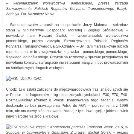
– wicemarszałek województwa pomorskiego, prezes zarządu
Stowarzyszenia Polskich Regionów Korytarza Transportowego Bałtyk-
Adriatyk. Fot. Kazimierz Netka.
– Samorządowców zaprosił na to spotkanie Jerzy Materna – sekretarz
stanu w Ministerstwie Gospodarki Morskiej i Żeglugi Śródlądowej –
powiedział nam Ryszard Świlski – wicemarszałek województwa
pomorskiego, prezes zarządu Stowarzyszenia Polskich Regionów
Korytarza Transportowego Bałtyk-Adriatyk. – Byli tam marszałkowie lub ich
reprezentanci, m.in. z województw: kujawsko – pomorskiego, pomorskiego,
śląskiego, dolnośląskiego. Przybyli na rozmowy w sprawie przygotowań do
powołania komitetu sterującego inwestycjami mającymi być prowadzonymi
na śródlądowych drogach wodnych.
Źródło: ONZ.
Chodzi tu o szlaki zaliczone do międzynarodowych tras, znajdujących się
w Polsce – o fragmentów dróg oznaczonych symbolami: E30, E70, E40.
Rozmawialiśmy również o kwestii finansowania tego zadania. Wiemy
doskonale że bez przystąpienia Polski do AGN – porozumienia z 1996
roku, nie ma mowy o finansowaniu żadnej z tych inwestycji, z jakichkolwiek
innych źródeł niż źródła krajowe.
Na zdjęciu: Konferencja podczas Transport Week 2016, w
Sopocie, w Uniwersytecie Gdańskim. Z prawej: Michał Górski – prezes