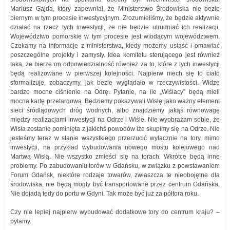
Mariusz Gajda, który zapewniał, że Ministerstwo Środowiska nie bezie
biernym w tym procesie inwestycyjnym. Zrozumieliśmy, że będzie aktywnie
działać na rzecz tych inwestycji, że nie będzie utrudniać ich realizacji.
Województwo pomorskie w tym procesie jest wiodącym województwem.
Czekamy na informacje z ministerstwa, kiedy możemy usiąść i omawiać
poszczególne projekty i zamysły. Idea komitetu sterującego jest również
taka, że bierze on odpowiedzialność również za to, które z tych inwestycji
będą realizowane w pierwszej kolejności. Najpierw niech się to ciało
sformalizuje, zobaczymy, jak bezie wyglądało w rzeczywistości. Widzę
bardzo mocne ciśnienie na Odrę. Pytanie, na ile „Wiślacy” będą mieli
mocna kartę przetargową. Będziemy pokazywali Wisłę jako ważny element
sieci śródlądowych dróg wodnych, albo znajdziemy jakąś równowagę
między realizacjami inwestycji na Odrze i Wiśle. Nie wyobrażam sobie, że
Wisła zostanie pominięta z jakichś powodów iże skupimy się na Odrze. Nie
jesteśmy teraz w stanie wszystkiego przerzucić wyłącznie na tory, mimo
inwestycji, na przykład wybudowania nowego mostu kolejowego nad
Martwą Wisłą. Nie wszystko zmieści się na torach. Wkrótce będą inne
problemy. Po zabudowaniu torów w Gdańsku, w związku z powstawaniem
Forum Gdańsk, niektóre rodzaje towarów, zwłaszcza te nieobojętne dla
środowiska, nie będą mogły być transportowane przez centrum Gdańska.
Nie dojadą tędy do portu w Gdyni. Tak może być już za półtora roku.
Czy nie lepiej najpierw wybudować dodatkowe tory do centrum kraju? –
pytamy.