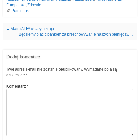
Europejska
,
Zdrowie
Permalink
Nawigacja we wpisach
←
Alarm ALFA w całym kraju
Będziemy płacić bankom za przechowywanie naszych pieniędzy.
→
Dodaj komentarz
Twój adres e-mail nie zostanie opublikowany.
Wymagane pola są
oznaczone
*
Komentarz
*