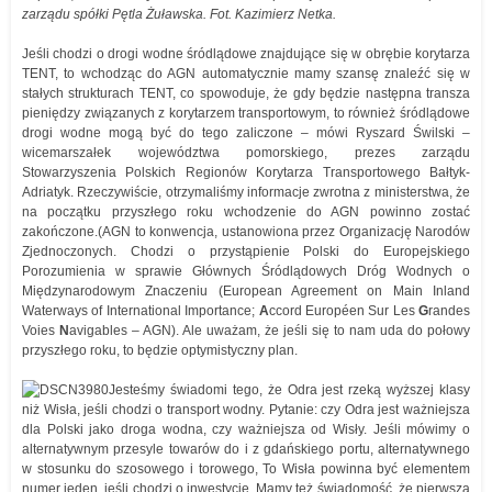
zarządu spółki Pętla Żuławska. Fot. Kazimierz Netka.
Jeśli chodzi o drogi wodne śródlądowe znajdujące się w obrębie korytarza
TENT, to wchodząc do AGN automatycznie mamy szansę znaleźć się w
stałych strukturach TENT, co spowoduje, że gdy będzie następna transza
pieniędzy związanych z korytarzem transportowym, to również śródlądowe
drogi wodne mogą być do tego zaliczone – mówi Ryszard Świlski –
wicemarszałek województwa pomorskiego, prezes zarządu
Stowarzyszenia Polskich Regionów Korytarza Transportowego Bałtyk-
Adriatyk. Rzeczywiście, otrzymaliśmy informacje zwrotna z ministerstwa, że
na początku przyszłego roku wchodzenie do AGN powinno zostać
zakończone.(AGN to konwencja, ustanowiona przez Organizację Narodów
Zjednoczonych. Chodzi o przystąpienie Polski do Europejskiego
Porozumienia w sprawie Głównych Śródlądowych Dróg Wodnych o
Międzynarodowym Znaczeniu (European Agreement on Main Inland
Waterways of International Importance;
A
ccord Européen Sur Les
G
randes
Voies
N
avigables – AGN). Ale uważam, że jeśli się to nam uda do połowy
przyszłego roku, to będzie optymistyczny plan.
Jesteśmy świadomi tego, że Odra jest rzeką wyższej klasy
niż Wisła, jeśli chodzi o transport wodny. Pytanie: czy Odra jest ważniejsza
dla Polski jako droga wodna, czy ważniejsza od Wisły. Jeśli mówimy o
alternatywnym przesyle towarów do i z gdańskiego portu, alternatywnego
w stosunku do szosowego i torowego, To Wisła powinna być elementem
numer jeden, jeśli chodzi o inwestycje. Mamy też świadomość, że pierwszą