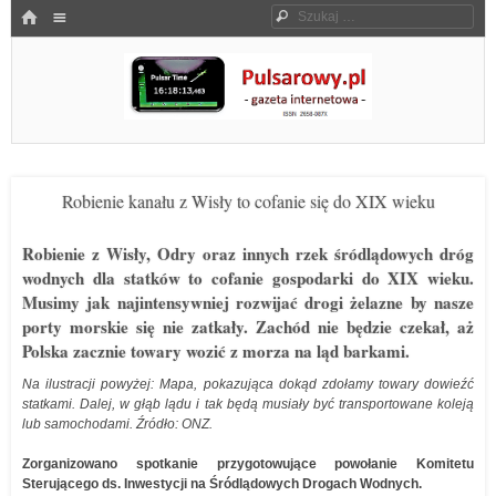
Menu
HOME
Szukaj
SKOCZ DO TREŚCI
Pulsarowy.pl
Robienie kanału z Wisły to cofanie się do XIX wieku
Robienie z Wisły, Odry oraz innych rzek śródlądowych dróg
wodnych dla statków to cofanie gospodarki do XIX wieku.
Musimy jak najintensywniej rozwijać drogi żelazne by nasze
porty morskie się nie zatkały. Zachód nie będzie czekał, aż
Polska zacznie towary wozić z morza na ląd barkami.
Na ilustracji powyżej: Mapa, pokazująca dokąd zdołamy towary dowieźć
statkami. Dalej, w głąb lądu i tak będą musiały być transportowane koleją
lub samochodami. Źródło: ONZ.
Zorganizowano spotkanie przygotowujące powołanie Komitetu
Sterującego ds. Inwestycji na Śródlądowych Drogach Wodnych.