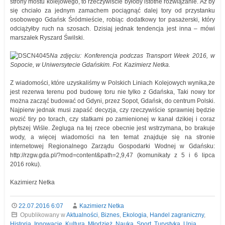
strony mostu kolejowego, to rzeczywiście byłoby istotne rozwiązanie. Aż by
się chciało za jednym zamachem pociągnąć dalej tory od przystanku
osobowego Gdańsk Śródmieście, robiąc dodatkowy tor pasażerski, który
odciążyłby ruch na szosach. Dzisiaj jednak tendencja jest inna – mówi
marszałek Ryszard Świlski.
Na zdjęciu: Konferencja podczas Transport Week 2016, w
Sopocie, w Uniwersytecie Gdańskim. Fot. Kazimierz Netka.
Z wiadomości, które uzyskaliśmy w Polskich Liniach Kolejowych wynika,że
jest rezerwa terenu pod budowę toru nie tylko z Gdańska, Taki nowy tor
można zacząć budować od Gdyni, przez Sopot, Gdańsk, do centrum Polski.
Najpierw jednak musi zapaść decyzja, czy rzeczywiście sprawniej będzie
wozić tiry po torach, czy statkami po zamienionej w kanał dzikiej i coraz
płytszej Wiśle. Żegluga na tej rzece obecnie jest wstrzymana, bo brakuje
wody, a więcej wiadomości na ten temat znajduje się na stronie
internetowej Regionalnego Zarządu Gospodarki Wodnej w Gdańsku:
http://rzgw.gda.pl/?mod=content&path=2,9,47 (komunikaty z 5 i 6 lipca
2016 roku).
Kazimierz Netka
22.07.2016 6:07
Kazimierz Netka
Opublikowany w
Aktualności
,
Biznes
,
Ekologia
,
Handel zagraniczny
,
Historia
,
Innowacje
,
Kultura
,
Młodzież
,
Nauka
,
Sport
,
Turystyka
,
Unia