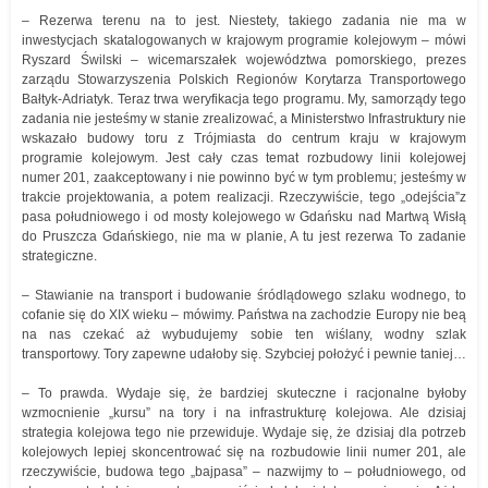
– Rezerwa terenu na to jest. Niestety, takiego zadania nie ma w
inwestycjach skatalogowanych w krajowym programie kolejowym – mówi
Ryszard Świlski – wicemarszałek województwa pomorskiego, prezes
zarządu Stowarzyszenia Polskich Regionów Korytarza Transportowego
Bałtyk-Adriatyk. Teraz trwa weryfikacja tego programu. My, samorządy tego
zadania nie jesteśmy w stanie zrealizować, a Ministerstwo Infrastruktury nie
wskazało budowy toru z Trójmiasta do centrum kraju w krajowym
programie kolejowym. Jest cały czas temat rozbudowy linii kolejowej
numer 201, zaakceptowany i nie powinno być w tym problemu; jesteśmy w
trakcie projektowania, a potem realizacji. Rzeczywiście, tego „odejścia”z
pasa południowego i od mosty kolejowego w Gdańsku nad Martwą Wisłą
do Pruszcza Gdańskiego, nie ma w planie, A tu jest rezerwa To zadanie
strategiczne.
– Stawianie na transport i budowanie śródlądowego szlaku wodnego, to
cofanie się do XIX wieku – mówimy. Państwa na zachodzie Europy nie beą
na nas czekać aż wybudujemy sobie ten wiślany, wodny szlak
transportowy. Tory zapewne udałoby się. Szybciej położyć i pewnie taniej…
– To prawda. Wydaje się, że bardziej skuteczne i racjonalne byłoby
wzmocnienie „kursu” na tory i na infrastrukturę kolejowa. Ale dzisiaj
strategia kolejowa tego nie przewiduje. Wydaje się, że dzisiaj dla potrzeb
kolejowych lepiej skoncentrować się na rozbudowie linii numer 201, ale
rzeczywiście, budowa tego „bajpasa” – nazwijmy to – południowego, od