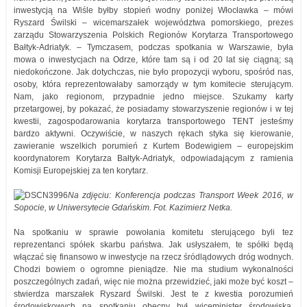
inwestycją na Wiśle byłby stopień wodny poniżej Włocławka – mówi
Ryszard Świlski – wicemarszałek województwa pomorskiego, prezes
zarządu Stowarzyszenia Polskich Regionów Korytarza Transportowego
Bałtyk-Adriatyk. – Tymczasem, podczas spotkania w Warszawie, była
mowa o inwestycjach na Odrze, które tam są i od 20 lat się ciągną; są
niedokończone. Jak dotychczas, nie było propozycji wyboru, spośród nas,
osoby, która reprezentowałaby samorządy w tym komitecie sterującym.
Nam, jako regionom, przypadnie jedno miejsce. Szukamy karty
przetargowej, by pokazać, że posiadamy stowarzyszenie regionów i w tej
kwestii, zagospodarowania korytarza transportowego TENT jesteśmy
bardzo aktywni. Oczywiście, w naszych rękach styka się kierowanie,
zawieranie wszelkich porumień z Kurtem Bodewigiem – europejskim
koordynatorem Korytarza Bałtyk-Adriatyk, odpowiadającym z ramienia
Komisji Europejskiej za ten korytarz.
Na zdjęciu: Konferencja podczas Transport Week 2016, w
Sopocie, w Uniwersytecie Gdańskim. Fot. Kazimierz Netka.
Na spotkaniu w sprawie powołania komitetu sterującego byli tez
reprezentanci spółek skarbu państwa. Jak usłyszałem, te spółki będą
włączać się finansowo w inwestycje na rzecz śródlądowych dróg wodnych.
Chodzi bowiem o ogromne pieniądze. Nie ma studium wykonalności
poszczególnych zadań, więc nie można przewidzieć, jaki może być koszt –
stwierdza marszałek Ryszard Świlski. Jest te z kwestia porozumień
środowiskowych na spotkaniu obecny był wiceminister środowiska,