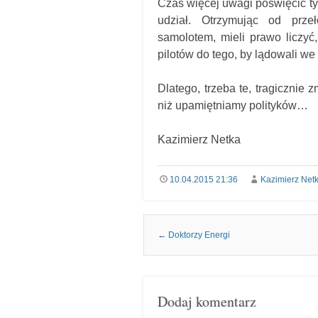
Czas więcej uwagi poświęcić tym
udział. Otrzymując od prze
samolotem, mieli prawo liczyć
pilotów do tego, by lądowali w
Dlatego, trzeba te, tragicznie
niż upamiętniamy polityków…
Kazimierz Netka
10.04.2015 21:36
Kazimierz Net
Nawigacja we wpisach
←
Doktorzy Energi
Dodaj komentarz