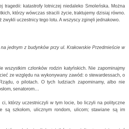
iej tragedii: katastrofy lotniczej niedaleko Smoleńska. Można
kich, którzy wówczas stracili życie, traktujemy dzisiaj równo.
iż zwykli uczestnicy tego lotu. A wszyscy zginęli jednakowo.
a na jednym z budynków przy ul. Krakowskie Przedmieście w
e wszystkim członków rodzin katyńskich. Nie zapominajmy
 lecieć ze względu na wykonywany zawód: o stewardessach, o
ządu, o pilotach. O tych ludziach zapominamy, albo nie
posłom, senatorom…
i, którzy uczestniczyli w tym locie, bo liczyli na polityczne
ne są szkołom, ulicznym rondom, ulicom; stawiane są im