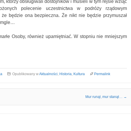
, którzy obsługiwali dostojników i musieli w tym rejsie wziąć
łożonych polecenie uczestnictwa w podróży rządowym
, że będzie ona bezpieczna. Że nikt nie będzie przymuszał
e mgle…
 zmarłe Osoby, również upamiętniać. W stopniu nie mniejszym
ka
Opublikowany w
Aktualności
,
Historia
,
Kultura
Permalink
Mur runął, mur stanął…
→