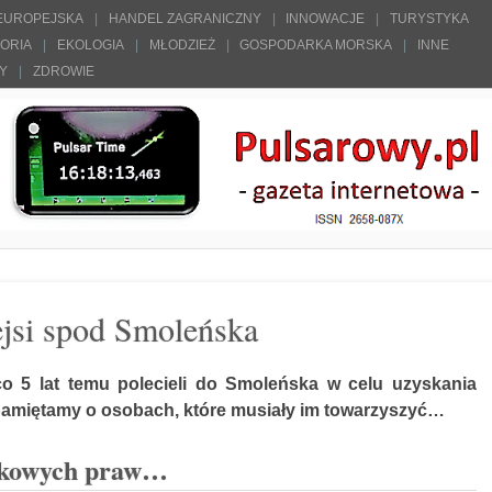
 EUROPEJSKA
HANDEL ZAGRANICZNY
INNOWACJE
TURYSTYKA
TORIA
EKOLOGIA
MŁODZIEŻ
GOSPODARKA MORSKA
INNE
ŁY
ZDROWIE
jsi spod Smoleńska
o 5 lat temu polecieli do Smoleńska w celu uzyskania
 pamiętamy o osobach, które musiały im towarzyszyć…
nakowych praw…