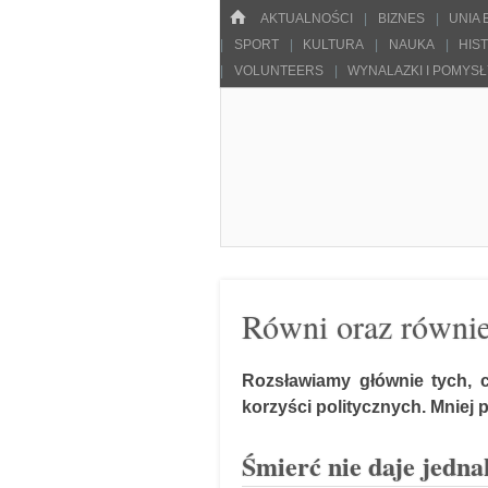
Menu
HOME
SKOCZ DO TREŚCI
AKTUALNOŚCI
BIZNES
UNIA
SPORT
KULTURA
NAUKA
HIS
VOLUNTEERS
WYNALAZKI I POMYS
Pulsarowy.pl
Równi oraz równie
Rozsławiamy głównie tych, c
korzyści politycznych. Mniej
Śmierć nie daje jed