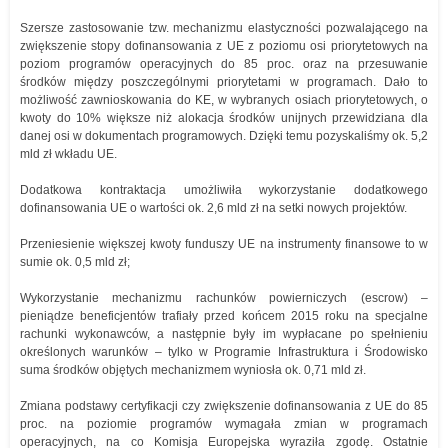
Szersze zastosowanie tzw. mechanizmu elastyczności pozwalającego na
zwiększenie stopy dofinansowania z UE z poziomu osi priorytetowych na
poziom programów operacyjnych do 85 proc. oraz na przesuwanie
środków między poszczególnymi priorytetami w programach. Dało to
możliwość zawnioskowania do KE, w wybranych osiach priorytetowych, o
kwoty do 10% większe niż alokacja środków unijnych przewidziana dla
danej osi w dokumentach programowych. Dzięki temu pozyskaliśmy ok. 5,2
mld zł wkładu UE.
Dodatkowa kontraktacja umożliwiła wykorzystanie dodatkowego
dofinansowania UE o wartości ok. 2,6 mld zł na setki nowych projektów.
Przeniesienie większej kwoty funduszy UE na instrumenty finansowe to w
sumie ok. 0,5 mld zł;
Wykorzystanie mechanizmu rachunków powierniczych (escrow) –
pieniądze beneficjentów trafiały przed końcem 2015 roku na specjalne
rachunki wykonawców, a następnie były im wypłacane po spełnieniu
określonych warunków – tylko w Programie Infrastruktura i Środowisko
suma środków objętych mechanizmem wyniosła ok. 0,71 mld zł.
Zmiana podstawy certyfikacji czy zwiększenie dofinansowania z UE do 85
proc. na poziomie programów wymagała zmian w programach
operacyjnych, na co Komisja Europejska wyraziła zgodę. Ostatnie