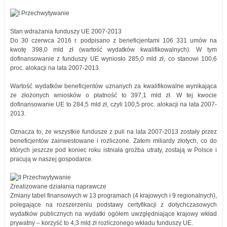
Stan wdrażania funduszy UE 2007-2013
Do 30 czerwca 2016 r. podpisano z beneficjentami 106 331 umów na
kwotę 398,0 mld zł (wartość wydatków kwalifikowalnych). W tym
dofinansowanie z funduszy UE wyniosło 285,0 mld zł, co stanowi 100,6
proc. alokacji na lata 2007-2013.
Wartość wydatków beneficjentów uznanych za kwalifikowalne wynikająca
ze złożonych wniosków o płatność to 397,1 mld zł. W tej kwocie
dofinansowanie UE to 284,5 mld zł, czyli 100,5 proc. alokacji na lata 2007-
2013.
Oznacza to, że wszystkie fundusze z puli na lata 2007-2013 zostały przez
beneficjentów zainwestowane i rozliczone. Zatem miliardy złotych, co do
których jeszcze pod koniec roku istniała groźba utraty, zostają w Polsce i
pracują w naszej gospodarce.
Zrealizowane działania naprawcze
Zmiany tabel finansowych w 13 programach (4 krajowych i 9 regionalnych),
polegające na rozszerzeniu podstawy certyfikacji z dotychczasowych
wydatków publicznych na wydatki ogółem uwzględniające krajowy wkład
prywatny – korzyść to 4,3 mld zł rozliczonego wkładu funduszy UE.