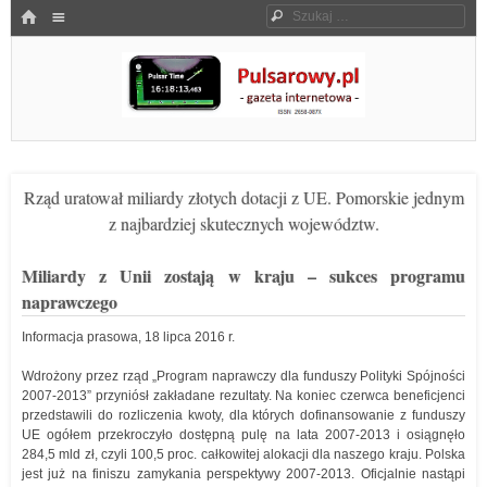
Menu
HOME
Szukaj
SKOCZ DO TREŚCI
Pulsarowy.pl
Rząd uratował miliardy złotych dotacji z UE. Pomorskie jednym
z najbardziej skutecznych województw.
Miliardy z Unii zostają w kraju – sukces programu
naprawczego
Informacja prasowa, 18 lipca 2016 r.
Wdrożony przez rząd „Program naprawczy dla funduszy Polityki Spójności
2007-2013” przyniósł zakładane rezultaty. Na koniec czerwca beneficjenci
przedstawili do rozliczenia kwoty, dla których dofinansowanie z funduszy
UE ogółem przekroczyło dostępną pulę na lata 2007-2013 i osiągnęło
284,5 mld zł, czyli 100,5 proc. całkowitej alokacji dla naszego kraju. Polska
jest już na finiszu zamykania perspektywy 2007-2013. Oficjalnie nastąpi