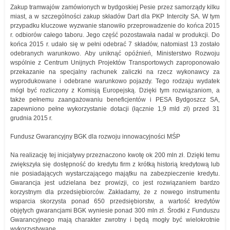
Zakup tramwajów zamówionych w bydgoskiej Pesie przez samorządy kilku
miast, a w szczególności zakup składów Dart dla PKP Intercity SA. W tym
przypadku kluczowe wyzwanie stanowiło przeprowadzenie do końca 2015
r. odbiorów całego taboru. Jego część pozostawała nadal w produkcji. Do
końca 2015 r. udało się w pełni odebrać 7 składów, natomiast 13 zostało
odebranych warunkowo. Aby uniknąć opóźnień, Ministerstwo Rozwoju
wspólnie z Centrum Unijnych Projektów Transportowych zaproponowało
przekazanie na specjalny rachunek zaliczki na rzecz wykonawcy za
wyprodukowane i odebrane warunkowo pojazdy. Tego rodzaju wydatek
mógł być rozliczony z Komisją Europejską. Dzięki tym rozwiązaniom, a
także pełnemu zaangażowaniu beneficjentów i PESA Bydgoszcz SA,
zapewniono pełne wykorzystanie dotacji (łącznie 1,9 mld zł) przed 31
grudnia 2015 r.
Fundusz Gwarancyjny BGK dla rozwoju innowacyjności MŚP
Na realizację tej inicjatywy przeznaczono kwotę ok 200 mln zł. Dzięki temu
zwiększyła się dostępność do kredytu firm z krótką historią kredytową lub
nie posiadających wystarczającego majątku na zabezpieczenie kredytu.
Gwarancja jest udzielana bez prowizji, co jest rozwiązaniem bardzo
korzystnym dla przedsiębiorców. Zakładamy, że z nowego instrumentu
wsparcia skorzysta ponad 650 przedsiębiorstw, a wartość kredytów
objętych gwarancjami BGK wyniesie ponad 300 mln zł. Środki z Funduszu
Gwarancyjnego mają charakter zwrotny i będą mogły być wielokrotnie
wykorzystywane.