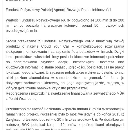
Fundusz Pożyczkowy Polskiej Agencji Rozwoju Przedsiębiorczości
Wartość Funduszu Pożyczkowego PARP podwojono ze 100 mln zł do 200
mln zł, co pozwala na wsparcie kolejnych ponad 50 innowacyjnych
przedsięwzięć, m.in.
Środki przekazane z Funduszu Pożyczkowego PARP umożliwią rozwój
produktu o nazwie Cloud Your Car – kompleksowego rozwiązania
służącego monitorowaniu i zarządzaniu flotą pojazdów w firmach. Dzięki
temu produktowi, właściciel firmy posiada kluczowe informacje potrzebne
do podejmowania szybkich decyzji biznesowych. Dostarcza ono
kluczowych informacji o stanie pojazdu, prędkości, postojach, czasie pracy,
lokalizacji geograficznej. Urządzenie potrafi także wykrywać usterki, jak np.
niski poziom akumulatora w samochodzie oraz gromadzić informacje
dotyczące zachowania kierowcy, np. jego agresywną jazdę, miejsca, w
których gwałtownie hamował czy ostro przyspieszał.
Reporęczenia i pożyczki na zwiększenie finansowania zewnętrznego MŚP
z Polski Wschodniej
Przedłużono możliwość udzielania wsparcia firmom z Polski Wschodniej w
ramach tego projektu (wcześniej było to możliwe jedynie do końca 2015 r.)
Zwiększono też jego budżet – o 20 mln zł ze środków UE. Po dodatkowym
naborze, BGK podpisał kolejne 12 umów z pośrednikami oferującymi