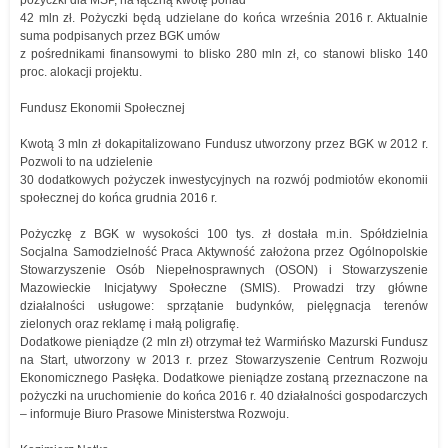
pożyczki dla MŚP, na łączną kwotę ponad
42 mln zł. Pożyczki będą udzielane do końca września 2016 r. Aktualnie
suma podpisanych przez BGK umów
z pośrednikami finansowymi to blisko 280 mln zł, co stanowi blisko 140
proc. alokacji projektu.
Fundusz Ekonomii Społecznej
Kwotą 3 mln zł dokapitalizowano Fundusz utworzony przez BGK w 2012 r.
Pozwoli to na udzielenie
30 dodatkowych pożyczek inwestycyjnych na rozwój podmiotów ekonomii
społecznej do końca grudnia 2016 r.
Pożyczkę z BGK w wysokości 100 tys. zł dostała m.in. Spółdzielnia
Socjalna Samodzielność Praca Aktywność założona przez Ogólnopolskie
Stowarzyszenie Osób Niepełnosprawnych (OSON) i Stowarzyszenie
Mazowieckie Inicjatywy Społeczne (SMIS). Prowadzi trzy główne
działalności usługowe: sprzątanie budynków, pielęgnacja terenów
zielonych oraz reklamę i małą poligrafię.
Dodatkowe pieniądze (2 mln zł) otrzymał też Warmińsko Mazurski Fundusz
na Start, utworzony w 2013 r. przez Stowarzyszenie Centrum Rozwoju
Ekonomicznego Pasłęka. Dodatkowe pieniądze zostaną przeznaczone na
pożyczki na uruchomienie do końca 2016 r. 40 działalności gospodarczych
– informuje Biuro Prasowe Ministerstwa Rozwoju.