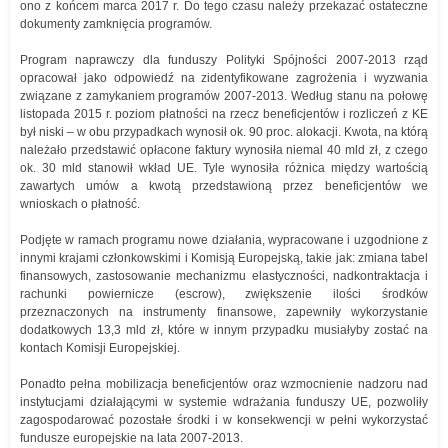
ono z końcem marca 2017 r. Do tego czasu należy przekazać ostateczne
dokumenty zamknięcia programów.
Program naprawczy dla funduszy Polityki Spójności 2007-2013 rząd
opracował jako odpowiedź na zidentyfikowane zagrożenia i wyzwania
związane z zamykaniem programów 2007-2013. Według stanu na połowę
listopada 2015 r. poziom płatności na rzecz beneficjentów i rozliczeń z KE
był niski – w obu przypadkach wynosił ok. 90 proc. alokacji. Kwota, na którą
należało przedstawić opłacone faktury wynosiła niemal 40 mld zł, z czego
ok. 30 mld stanowił wkład UE. Tyle wynosiła różnica między wartością
zawartych umów a kwotą przedstawioną przez beneficjentów we
wnioskach o płatność.
Podjęte w ramach programu nowe działania, wypracowane i uzgodnione z
innymi krajami członkowskimi i Komisją Europejską, takie jak: zmiana tabel
finansowych, zastosowanie mechanizmu elastyczności, nadkontraktacja i
rachunki powiernicze (escrow), zwiększenie ilości środków
przeznaczonych na instrumenty finansowe, zapewniły wykorzystanie
dodatkowych 13,3 mld zł, które w innym przypadku musiałyby zostać na
kontach Komisji Europejskiej.
Ponadto pełna mobilizacja beneficjentów oraz wzmocnienie nadzoru nad
instytucjami działającymi w systemie wdrażania funduszy UE, pozwoliły
zagospodarować pozostałe środki i w konsekwencji w pełni wykorzystać
fundusze europejskie na lata 2007-2013.