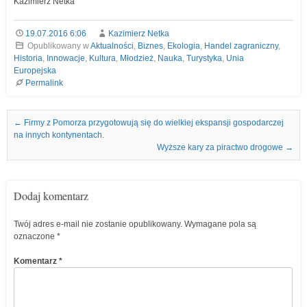
Kazimierz Netka
19.07.2016 6:06
Kazimierz Netka
Opublikowany w
Aktualności
,
Biznes
,
Ekologia
,
Handel zagraniczny
,
Historia
,
Innowacje
,
Kultura
,
Młodzież
,
Nauka
,
Turystyka
,
Unia
Europejska
Permalink
Nawigacja we wpisach
←
Firmy z Pomorza przygotowują się do wielkiej ekspansji gospodarczej
na innych kontynentach.
Wyższe kary za piractwo drogowe
→
Dodaj komentarz
Twój adres e-mail nie zostanie opublikowany.
Wymagane pola są
oznaczone
*
Komentarz
*