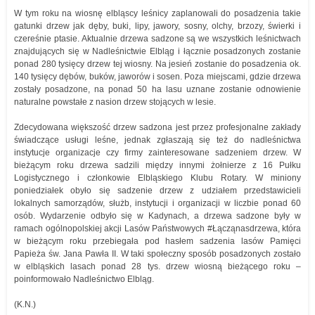
W tym roku na wiosnę elbląscy leśnicy zaplanowali do posadzenia takie
gatunki drzew jak dęby, buki, lipy, jawory, sosny, olchy, brzozy, świerki i
czereśnie ptasie. Aktualnie drzewa sadzone są we wszystkich leśnictwach
znajdujących się w Nadleśnictwie Elbląg i łącznie posadzonych zostanie
ponad 280 tysięcy drzew tej wiosny. Na jesień zostanie do posadzenia ok.
140 tysięcy dębów, buków, jaworów i sosen. Poza miejscami, gdzie drzewa
zostały posadzone, na ponad 50 ha lasu uznane zostanie odnowienie
naturalne powstałe z nasion drzew stojących w lesie.
Zdecydowana większość drzew sadzona jest przez profesjonalne zakłady
świadczące usługi leśne, jednak zgłaszają się też do nadleśnictwa
instytucje organizacje czy firmy zainteresowane sadzeniem drzew. W
bieżącym roku drzewa sadzili między innymi żołnierze z 16 Pułku
Logistycznego i członkowie Elbląskiego Klubu Rotary. W miniony
poniedziałek obyło się sadzenie drzew z udziałem przedstawicieli
lokalnych samorządów, służb, instytucji i organizacji w liczbie ponad 60
osób. Wydarzenie odbyło się w Kadynach, a drzewa sadzone były w
ramach ogólnopolskiej akcji Lasów Państwowych #Łącząnasdrzewa, która
w bieżącym roku przebiegała pod hasłem sadzenia lasów Pamięci
Papieża św. Jana Pawła II. W taki społeczny sposób posadzonych zostało
w elbląskich lasach ponad 28 tys. drzew wiosną bieżącego roku –
poinformowało Nadleśnictwo Elbląg.
(K.N.)