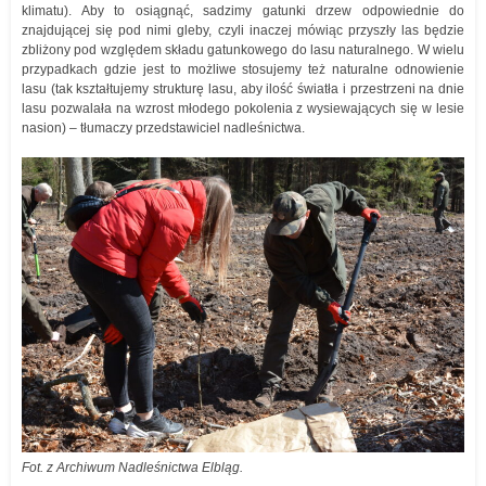
klimatu). Aby to osiągnąć, sadzimy gatunki drzew odpowiednie do
znajdującej się pod nimi gleby, czyli inaczej mówiąc przyszły las będzie
zbliżony pod względem składu gatunkowego do lasu naturalnego. W wielu
przypadkach gdzie jest to możliwe stosujemy też naturalne odnowienie
lasu (tak kształtujemy strukturę lasu, aby ilość światła i przestrzeni na dnie
lasu pozwalała na wzrost młodego pokolenia z wysiewających się w lesie
nasion) – tłumaczy przedstawiciel nadleśnictwa.
Fot. z Archiwum Nadleśnictwa Elbląg.