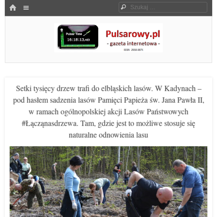
Menu
HOME
Szukaj
SKOCZ DO TREŚCI
Pulsarowy.pl
Setki tysięcy drzew trafi do elbląskich lasów. W Kadynach –
pod hasłem sadzenia lasów Pamięci Papieża św. Jana Pawła II,
w ramach ogólnopolskiej akcji Lasów Państwowych
#Łącząnasdrzewa. Tam, gdzie jest to możliwe stosuje się
naturalne odnowienia lasu