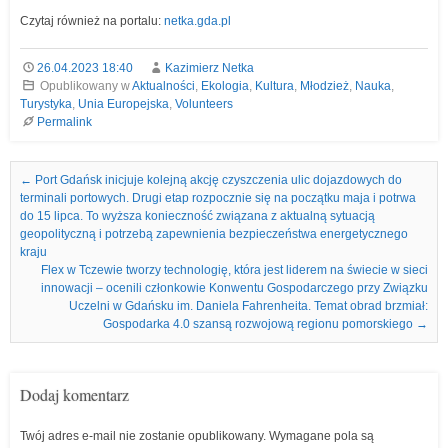
Czytaj również na portalu:
netka.gda.pl
26.04.2023 18:40
Kazimierz Netka
Opublikowany w
Aktualności
,
Ekologia
,
Kultura
,
Młodzież
,
Nauka
,
Turystyka
,
Unia Europejska
,
Volunteers
Permalink
Nawigacja we wpisach
←
Port Gdańsk inicjuje kolejną akcję czyszczenia ulic dojazdowych do
terminali portowych. Drugi etap rozpocznie się na początku maja i potrwa
do 15 lipca. To wyższa konieczność związana z aktualną sytuacją
geopolityczną i potrzebą zapewnienia bezpieczeństwa energetycznego
kraju
Flex w Tczewie tworzy technologię, która jest liderem na świecie w sieci
innowacji – ocenili członkowie Konwentu Gospodarczego przy Związku
Uczelni w Gdańsku im. Daniela Fahrenheita. Temat obrad brzmiał:
Gospodarka 4.0 szansą rozwojową regionu pomorskiego
→
Dodaj komentarz
Twój adres e-mail nie zostanie opublikowany.
Wymagane pola są