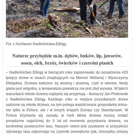
Fot. z Archiwum Nadleśnictwa Elbląg.
Naturze przybędzie m.in. dębów, buków, lip, jaworów,
sosen, olch, brzóz, świerków i czereśni ptasich
– Nadleśnictwo Elbląg w bieżącym roku zaplanowało do posadzenia 420
tysięcy drzew w lasach znajdujących na Mierzei Wiślanej i Wysoczyzny
Elbląskiej. Drzewa sadzone są wiosną i jesienią, czyli w okresie, kiedy
gleba jest wilgotna, a temperatura powietrza nie jest zbyt wysoka. W takich
warunkach młode drzewa najlepiej się przyjmują – tłumaczy Jan Piotrowski
z Nadleśnictwa Elbląg. Każdego roku w miejsce pozyskanych drzew
sadzone są młode drzewa, na tym polega współczesna gospodarka leśna-
nie tylko w Polsce, ale i w innych krajach Europy czy Skandynawii. W
Polsce trzymamy się zasady, w myśl której drzewa muszą zostać
posadzone najpóźniej do 5 lat od momentu pozyskania drewna, na
konkretnej powierzchni lasu. Naszym celem jest uzyskanie w przyszłości
zdrowego lasu odpornego na czynniki zewnętrzne (jak, chociażby zmiany