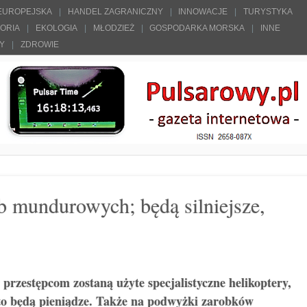
 EUROPEJSKA
HANDEL ZAGRANICZNY
INNOWACJE
TURYSTYKA
TORIA
EKOLOGIA
MŁODZIEŻ
GOSPODARKA MORSKA
INNE
ŁY
ZDROWIE
żb mundurowych; będą silniejsze,
 przestępcom zostaną użyte specjalistyczne helikoptery,
to będą pieniądze. Także na podwyżki zarobków