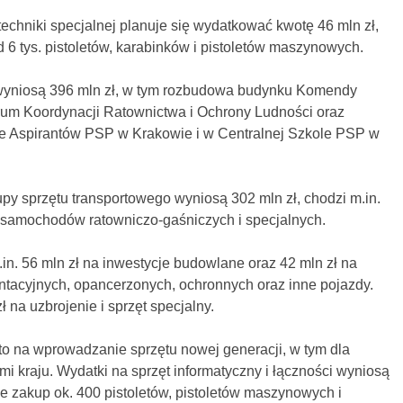
techniki specjalnej planuje się wydatkować kwotę 46 mln zł,
 6 tys. pistoletów, karabinków i pistoletów maszynowych.
yniosą 396 mln zł, w tym rozbudowa budynku Komendy
um Koordynacji Ratownictwa i Ochrony Ludności oraz
 Aspirantów PSP w Krakowie i w Centralnej Szkole PSP w
upy sprzętu transportowego wyniosą 302 mln zł, chodzi m.in.
h samochodów ratowniczo-gaśniczych i specjalnych.
n. 56 mln zł na inwestycje budowlane oraz 42 mln zł na
acyjnych, opancerzonych, ochronnych oraz inne pojazdy.
na uzbrojenie i sprzęt specjalny.
o na wprowadzanie sprzętu nowej generacji, w tym dla
i kraju. Wydatki na sprzęt informatyczny i łączności wyniosą
e zakup ok. 400 pistoletów, pistoletów maszynowych i