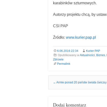
karabinków szturmowych.
Autorzy projektu chcą, by ustaw
CSI PAP
Źródło:
www.kurier.pap.pl
6.06.2016 22:34
Kurier PAP
Opublikowany w
Aktualności
,
Biznes
,
Zdrowie
Permalink
Nawigacja we wpisach
←
Armie ponad 20 państw świata ćwiczą 
Dodaj komentarz