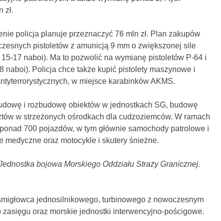
 zł.
jenie policja planuje przeznaczyć 76 mln zł. Plan zakupów
oczesnych pistoletów z amunicją 9 mm o zwiększonej sile
15-17 naboi). Ma to pozwolić na wymianę pistoletów P-64 i
naboi). Policja chce także kupić pistolety maszynowe i
antyterrorystycznych, w miejsce karabinków AKMS.
 budowę i rozbudowę obiektów w jednostkach SG, budowę
sztów w strzeżonych ośrodkach dla cudzoziemców. W ramach
ponad 700 pojazdów, w tym głównie samochody patrolowe i
 medyczne oraz motocykle i skutery śnieżne.
 Jednostka bojowa Morskiego Oddziału Straży Granicznej.
 śmigłowca jednosilnikowego, turbinowego z nowoczesnym
zasięgu oraz morskie jednostki interwencyjno-pościgowe.