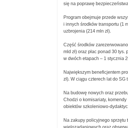
się na poprawę bezpieczeństwa 
Program obejmuje przede wszys
i innych środków transportu (1 m
uzbrojenia (214 mln zł).
Część środków zarezerwowano n
mld zł) oraz płac ponad 30 tys
w dwóch etapach – 1 stycznia 201
Największym beneficjentem progr
zł). W ciągu czterech lat do SG 
Na budowę nowych oraz przebud
Chodzi o komisariaty, komendy 
obiektów szkoleniowo-dydaktycz
Na zakupy policyjnego sprzętu
wielozadaniowych oraz obserwa