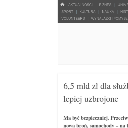
Menu
HOME
SKOCZ DO TREŚCI
AKTUALNOŚCI
BIZNES
UNIA
SPORT
KULTURA
NAUKA
HIS
VOLUNTEERS
WYNALAZKI I POMYS
Pulsarowy.pl
6,5 mld zł dla słu
lepiej uzbrojone
Ma być bezpieczniej. Przeciw
nowa broń, samochody – na 