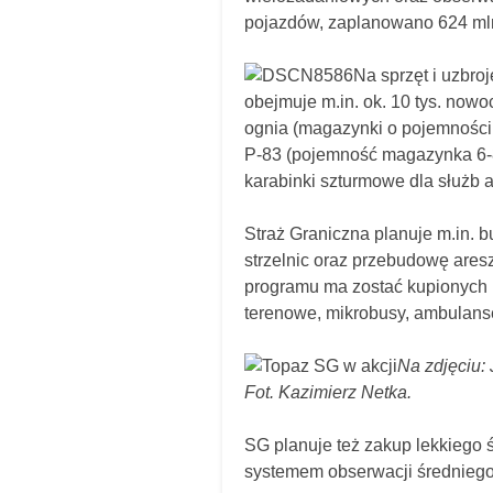
pojazdów, zaplanowano 624 mln
Na sprzęt i uzbro
obejmuje m.in. ok. 10 tys. now
ognia (magazynki o pojemności 
P-83 (pojemność magazynka 6-8 
karabinki szturmowe dla służb 
Straż Graniczna planuje m.in.
strzelnic oraz przebudowę are
programu ma zostać kupionych 
terenowe, mikrobusy, ambulanse
Na zdjęciu:
Fot. Kazimierz Netka.
SG planuje też zakup lekkiego
systemem obserwacji średniego 