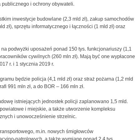
publicznego i ochrony obywateli.
tkim inwestycje budowlane (2,3 mld zł), zakup samochodów
ld zł), sprzętu informatycznego i łączności (1 mld zł) oraz
a podwyżki uposażeń ponad 150 tys. funkcjonariuszy (1,1
. pracowników cywilnych (260 mln zł). Mają być one wypłacone
7 r. i 1 stycznia 2019 r.
amu będzie policja (4,1 mld zł) oraz straż pożarna (1,2 mld
trafi 991 mln zł, a do BOR – 166 mln zł.
owę istniejących jednostek policji zaplanowano 1,5 mld.
powiatowe i miejskie, a także utworzenie kompleksu
nych i unowocześnienie strzelnic.
 transportowego, m.in. nowych śmigłowców
cyjno-patrolowych, a także wymianę ponad 2,4 tys.