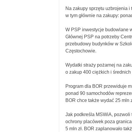
Na zakupy sprzętu uzbrojenia i 
w tym głównie na zakupy: ponad
W PSP inwestycje budowlane w
Głównej PSP na potrzeby Centr
przebudowy budynków w Szkole
Częstochowie.
Wydatki straży pożarnej na zak
o zakup 400 ciężkich i średnic
Program dla BOR przewiduje m.i
ponad 90 samochodów reprezent
BOR chce także wydać 25 mln zł 
Jak podkreśla MSWiA, pozwoli t
ochrony placówek poza granicam
5 mln zł. BOR zaplanowało takż