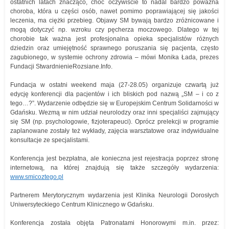
ostatnich latach znacząco, choć oczywiście to nadal bardzo poważna
choroba, która u części osób, nawet pomimo poprawiającej się jakości
leczenia, ma ciężki przebieg. Objawy SM bywają bardzo zróżnicowane i
mogą dotyczyć np. wzroku czy pęcherza moczowego. Dlatego w tej
chorobie tak ważna jest profesjonalna opieka specjalistów różnych
dziedzin oraz umiejętność sprawnego poruszania się pacjenta, często
zagubionego, w systemie ochrony zdrowia – mówi Monika Łada, prezes
Fundacji StwardnienieRozsiane.Info.
Fundacja w ostatni weekend maja (27-28.05) organizuje czwartą już
edycję konferencji dla pacjentów i ich bliskich pod nazwą „SM – i co z
tego…?”. Wydarzenie odbędzie się w Europejskim Centrum Solidarności w
Gdańsku. Wezmą w nim udział neurolodzy oraz inni specjaliści zajmujący
się SM (np. psychologowie, fizjoterapeuci). Oprócz prelekcji w programie
zaplanowane zostały też wykłady, zajęcia warsztatowe oraz indywidualne
konsultacje ze specjalistami.
Konferencja jest bezpłatna, ale konieczna jest rejestracja poprzez stronę
internetową, na której znajdują się także szczegóły wydarzenia:
www.smicoztego.pl
Partnerem Merytorycznym wydarzenia jest Klinika Neurologii Dorosłych
Uniwersyteckiego Centrum Klinicznego w Gdańsku.
Konferencja została objęta Patronatami Honorowymi m.in. przez: