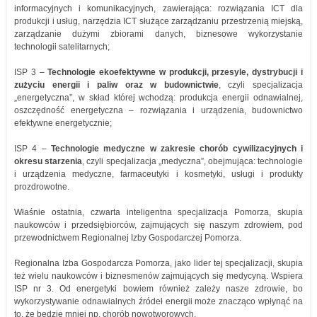
informacyjnych i komunikacyjnych, zawierająca: rozwiązania ICT dla
produkcji i usług, narzędzia ICT służące zarządzaniu przestrzenią miejską,
zarządzanie dużymi zbiorami danych, biznesowe wykorzystanie
technologii satelitarnych;
ISP 3 –
Technologie ekoefektywne w produkcji, przesyle, dystrybucji i
zużyciu energii i paliw oraz w budownictwie
, czyli specjalizacja
„energetyczna”, w skład której wchodzą: produkcja energii odnawialnej,
oszczędność energetyczna – rozwiązania i urządzenia, budownictwo
efektywne energetycznie;
ISP 4 –
Technologie medyczne w zakresie chorób cywilizacyjnych i
okresu starzenia
, czyli specjalizacja „medyczna”, obejmująca: technologie
i urządzenia medyczne, farmaceutyki i kosmetyki, usługi i produkty
prozdrowotne.
Właśnie ostatnia, czwarta inteligentna specjalizacja Pomorza, skupia
naukowców i przedsiębiorców, zajmujących się naszym zdrowiem, pod
przewodnictwem Regionalnej Izby Gospodarczej Pomorza.
Regionalna Izba Gospodarcza Pomorza, jako lider tej specjalizacji, skupia
też wielu naukowców i biznesmenów zajmujących się medycyną. Wspiera
ISP nr 3. Od energetyki bowiem również zależy nasze zdrowie, bo
wykorzystywanie odnawialnych źródeł energii może znacząco wpłynąć na
to, że będzie mniej np. chorób nowotworowych.