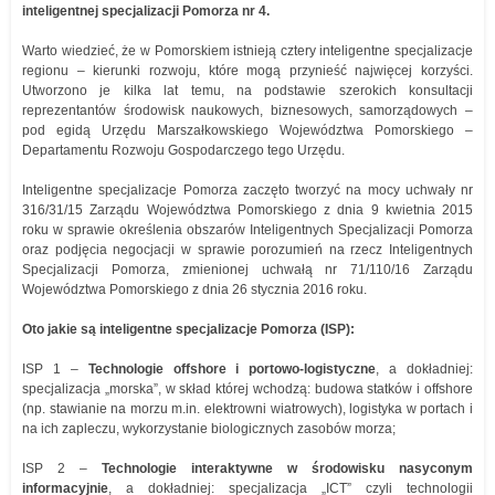
inteligentnej specjalizacji Pomorza nr 4.
Warto wiedzieć, że w Pomorskiem istnieją cztery inteligentne specjalizacje
regionu – kierunki rozwoju, które mogą przynieść najwięcej korzyści.
Utworzono je kilka lat temu, na podstawie szerokich konsultacji
reprezentantów środowisk naukowych, biznesowych, samorządowych –
pod egidą Urzędu Marszałkowskiego Województwa Pomorskiego –
Departamentu Rozwoju Gospodarczego tego Urzędu.
Inteligentne specjalizacje Pomorza zaczęto tworzyć na mocy uchwały nr
316/31/15 Zarządu Województwa Pomorskiego z dnia 9 kwietnia 2015
roku w sprawie określenia obszarów Inteligentnych Specjalizacji Pomorza
oraz podjęcia negocjacji w sprawie porozumień na rzecz Inteligentnych
Specjalizacji Pomorza, zmienionej uchwałą nr 71/110/16 Zarządu
Województwa Pomorskiego z dnia 26 stycznia 2016 roku.
Oto jakie są inteligentne specjalizacje Pomorza (ISP):
ISP 1 –
Technologie offshore i portowo-logistyczne
, a dokładniej:
specjalizacja „morska”, w skład której wchodzą: budowa statków i offshore
(np. stawianie na morzu m.in. elektrowni wiatrowych), logistyka w portach i
na ich zapleczu, wykorzystanie biologicznych zasobów morza;
ISP 2 –
Technologie interaktywne w środowisku nasyconym
informacyjnie
, a dokładniej: specjalizacja „ICT” czyli technologii