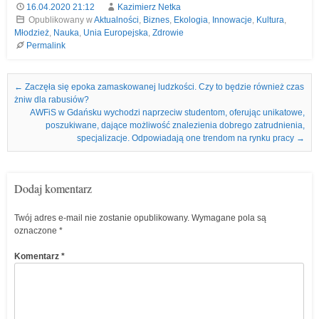
16.04.2020 21:12
Kazimierz Netka
Opublikowany w
Aktualności
,
Biznes
,
Ekologia
,
Innowacje
,
Kultura
,
Młodzież
,
Nauka
,
Unia Europejska
,
Zdrowie
Permalink
Nawigacja we wpisach
←
Zaczęła się epoka zamaskowanej ludzkości. Czy to będzie również czas
żniw dla rabusiów?
AWFiS w Gdańsku wychodzi naprzeciw studentom, oferując unikatowe,
poszukiwane, dające możliwość znalezienia dobrego zatrudnienia,
specjalizacje. Odpowiadają one trendom na rynku pracy
→
Dodaj komentarz
Twój adres e-mail nie zostanie opublikowany.
Wymagane pola są
oznaczone
*
Komentarz
*