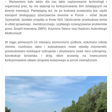
– Wyzwaniem było także dla nas takie zaplanowanie technologii i
organizacji prac, by nie wpłynął na funkcjonowanie firm działających na
terenie inwestycji. Pamiętajmy też, że po budowie przejeżdża tzw. ciężki
transport obsługujący dzierżawców terenów w Porcie – mówi Jacek
Szymański, dyrektor projektu w firmie NDI. Ukończenie przebudowy torów
to efekt sprawnego , merytorycznego, szybkiego rozwiązywanie problemów
przez Zespół Inwestora ZMPG, Inżyniera Sweco oraz Nadzoru Autorskiego
Multiconsult.
W ciągu pierwszych 10 miesięcy wzmocniono podłoże, wykonano roboty
ziemne, rozebrano stare i wybudowano nowe obiekty inżynierskir,
przebudowano kolidujące uzbrojenie i zbudowano nowe sieci uzbrojenia,
konstrukcje torowiska i dróg, które pozwolą na nowoczesne
funkcjonowanie układu drogowo-kolejowego w porcie zewnętrznym.