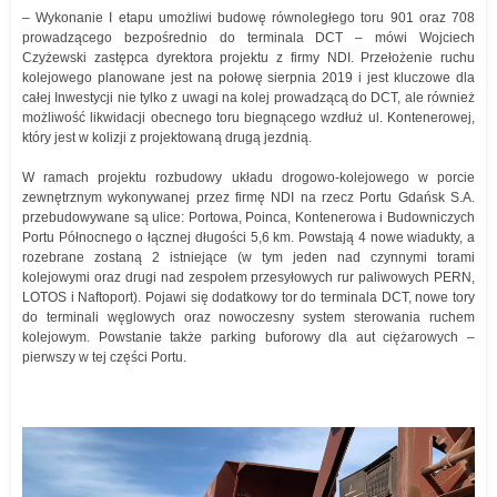
– Wykonanie I etapu umożliwi budowę równoległego toru 901 oraz 708
prowadzącego bezpośrednio do terminala DCT – mówi Wojciech
Czyżewski zastępca dyrektora projektu z firmy NDI. Przełożenie ruchu
kolejowego planowane jest na połowę sierpnia 2019 i jest kluczowe dla
całej Inwestycji nie tylko z uwagi na kolej prowadzącą do DCT, ale również
możliwość likwidacji obecnego toru biegnącego wzdłuż ul. Kontenerowej,
który jest w kolizji z projektowaną drugą jezdnią.
W ramach projektu rozbudowy układu drogowo-kolejowego w porcie
zewnętrznym wykonywanej przez firmę NDI na rzecz Portu Gdańsk S.A.
przebudowywane są ulice: Portowa, Poinca, Kontenerowa i Budowniczych
Portu Północnego o łącznej długości 5,6 km. Powstają 4 nowe wiadukty, a
rozebrane zostaną 2 istniejące (w tym jeden nad czynnymi torami
kolejowymi oraz drugi nad zespołem przesyłowych rur paliwowych PERN,
LOTOS i Naftoport). Pojawi się dodatkowy tor do terminala DCT, nowe tory
do terminali węglowych oraz nowoczesny system sterowania ruchem
kolejowym. Powstanie także parking buforowy dla aut ciężarowych –
pierwszy w tej części Portu.