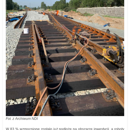
Fot. z Archiwum NDI
W 83 % wzmocnione zostało już podłoże na obszarze inwestycji, a roboty