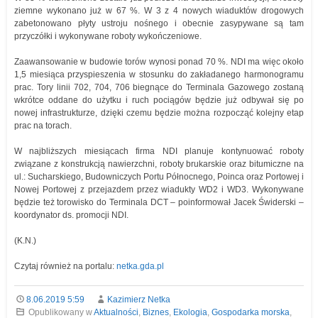
ziemne wykonano już w 67 %. W 3 z 4 nowych wiaduktów drogowych
zabetonowano płyty ustroju nośnego i obecnie zasypywane są tam
przyczółki i wykonywane roboty wykończeniowe.
Zaawansowanie w budowie torów wynosi ponad 70 %. NDI ma więc około
1,5 miesiąca przyspieszenia w stosunku do zakładanego harmonogramu
prac. Tory linii 702, 704, 706 biegnące do Terminala Gazowego zostaną
wkrótce oddane do użytku i ruch pociągów będzie już odbywał się po
nowej infrastrukturze, dzięki czemu będzie można rozpocząć kolejny etap
prac na torach.
W najbliższych miesiącach firma NDI planuje kontynuować roboty
związane z konstrukcją nawierzchni, roboty brukarskie oraz bitumiczne na
ul.: Sucharskiego, Budowniczych Portu Północnego, Poinca oraz Portowej i
Nowej Portowej z przejazdem przez wiadukty WD2 i WD3. Wykonywane
będzie też torowisko do Terminala DCT – poinformował Jacek Świderski –
koordynator ds. promocji NDI.
(K.N.)
Czytaj również na portalu:
netka.gda.pl
8.06.2019 5:59
Kazimierz Netka
Opublikowany w
Aktualności
,
Biznes
,
Ekologia
,
Gospodarka morska
,