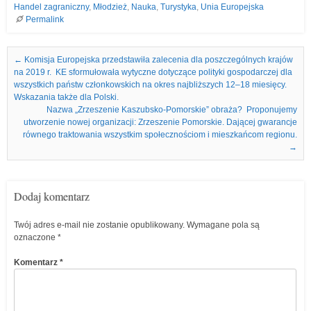
Handel zagraniczny
,
Młodzież
,
Nauka
,
Turystyka
,
Unia Europejska
Permalink
Nawigacja we wpisach
←
Komisja Europejska przedstawiła zalecenia dla poszczególnych krajów
na 2019 r. KE sformułowała wytyczne dotyczące polityki gospodarczej dla
wszystkich państw członkowskich na okres najbliższych 12–18 miesięcy.
Wskazania także dla Polski.
Nazwa „Zrzeszenie Kaszubsko-Pomorskie” obraża? Proponujemy
utworzenie nowej organizacji: Zrzeszenie Pomorskie. Dającej gwarancje
równego traktowania wszystkim społecznościom i mieszkańcom regionu.
→
Dodaj komentarz
Twój adres e-mail nie zostanie opublikowany.
Wymagane pola są
oznaczone
*
Komentarz
*