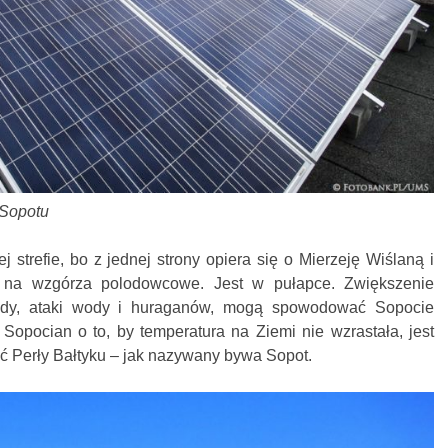
 Sopotu
 strefie, bo z jednej strony opiera się o Mierzeję Wiślaną i
i” na wzgórza polodowcowe. Jest w pułapce. Zwiększenie
ody, ataki wody i huraganów, mogą spowodować Sopocie
a Sopocian o to, by temperatura na Ziemi nie wzrastała, jest
ść Perły Bałtyku – jak nazywany bywa Sopot.