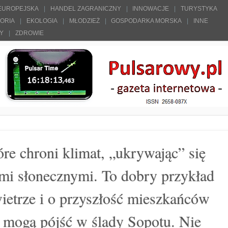
 EUROPEJSKA
HANDEL ZAGRANICZNY
INNOWACJE
TURYSTYKA
TORIA
EKOLOGIA
MŁODZIEŻ
GOSPODARKA MORSKA
INNE
ŁY
ZDROWIE
óre chroni klimat, „ukrywając” się
i słonecznymi. To dobry przykład
wietrze i o przyszłość mieszkańców
a mogą pójść w ślady Sopotu. Nie