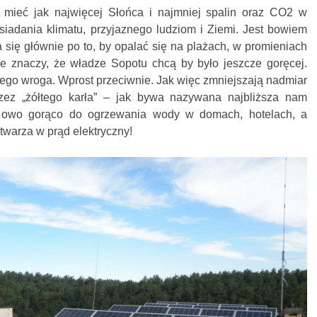
 mieć jak najwięcej Słońca i najmniej spalin oraz CO2 w
siadania klimatu, przyjaznego ludziom i Ziemi. Jest bowiem
a się głównie po to, by opalać się na plażach, w promieniach
ie znaczy, że władze Sopotu chcą by było jeszcze goręcej.
ego wroga. Wprost przeciwnie. Jak więc zmniejszają nadmiar
zez „żółtego karła” – jak bywa nazywana najbliższa nam
 owo gorąco do ogrzewania wody w domach, hotelach, a
warza w prąd elektryczny!