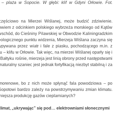
 – plaża w Sopocie. W głębi: klif w Gdyni Orłowie.
Fot.
częściowo na Mierzei Wiślanej, może budzić zdziwienie.
bowiem z odcinkiem polskiego wybrzeża morskiego od Kątów
 wschód, do Cieśniny Pilawskiej w Obwodzie Kaliningradzkim
geologicznego punktu widzenia, Mierzeja Wiślana zaczyna się
ypywana przez wiatr i fale z piasku, pochodzącego m.in. z
 klifu w Orłowie. Tak więc, na mierzei Wiślanej oparły się i
 Bałtyku rośnie, mierzeja jest linią obrony przed następstwami
aturalny szaniec jest jednak fortyfikacją niezbyt stabilną i za
morenowe, bo z nich może spłynąć fala powodziowa – po
 Sopotowi bardzo zależy na powstrzymywaniu zmian klimatu.
niejsza produkcję gazów cieplarnianych?
 klimat, „ukrywając” się pod… elektrowniami słonecznymi