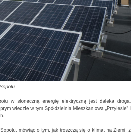
 Sopotu
otu w słoneczną energię elektryczną jest daleka droga.
a prym wiedzie w tym Spółdzielnia Mieszkaniowa „Przylesie” i
h.
opotu, mówiąc o tym, jak troszczą się o klimat na Ziemi, z