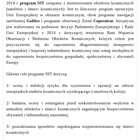
2014 r.
program SST
związany z monitorowanie obiektów kosmicznych
(satelitów i śmieci kosmicznych). Jest to kluczowy program operacyjny
Unii Europejskiej w obszarze kosmicznym, obok programu nawigacji
satelitarnej
Galileo
i programu obserwacji Ziemi
Copernicus
. Inicjatywa
jest realizowana na podstawie decyzji Parlamentu Europejskiego i Rady
Unii Europejskiej z 2014 r. dotyczącej stworzenia Ram Wsparcia
Obserwacji i Śledzenia Obiektów Kosmicznych, których celem jest
przyczynienie się do zapewnienia długoterminowej dostępności
europejskiej i krajowej infrastruktury kosmicznej oraz usług niezbędnych
do zapewnienia bezpieczeństwa gospodarki, społeczeństwa i obywateli
Europy.
Główne cele programu SST dotyczą:
1/ oceny i redukcji ryzyka dla wynoszenia i operacji na orbicie
europejskich statków kosmicznych wynikającego z możliwych kolizji;
2/ badania, oceny i ostrzegania przed niekontrolowanym wejściem w
atmosferę obiektów i śmieci kosmicznych zagrażającym bezpieczeństwu
obywateli i infrastruktury naziemnej;
3/ poszukiwania sposobów zapobiegania rozprzestrzenianiu się śmieci
kosmicznych.