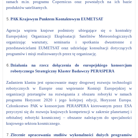
ramach m.in. programu Copernicus oraz powstałych na ich bazie
produktów satelitarnych.
PAK Krajowym Punktem Kontaktowym EUMETSAT
Agencja wspiera krajowe podmioty ubiegające się o kontrakty
Europejskiej Organizacji Eksploatacji Satelitów Meteorologicznych
organizując warsztaty, seminaria i spotkania dwustronne z
przedstawicielami EUMETSAT oraz udzielając konsultacji dotyczących
programów i misji realizowanych przez tę organizację.
Działania na rzecz dołączenia do europejskiego konsorcjum
robotycznego Strategiczny Klaster Badawczy PERASPERA
Zadaniem klastra jest opracowanie mapy drogowej rozwoju technologii
robotycznych w Europie oraz wspieranie Komisji Europejskiej w
organizacji przetargów na rozwiązania z obszaru robotyki w ramach
programu Horyzont 2020 i jego kolejnej edycji, Horyzont Europa.
Członkostwo PAK w konsorcjum PERASPERA kierowanym przez ESA
przyczyni się do rozwoju krajowych kompetencji w zakresie planetarnej i
orbitalnej robotyki kosmicznej – obszarze należącym do specjalności
krajowego sektora kosmicznego.
Zlecenie opracowania studiów wykonalności dużych programów