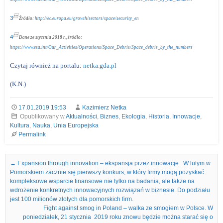

3
Źródło:
http://ec.europa.eu/growth/sectors/space/security_en

4
Dane ze stycznia 2018 r., źródło:
https://www.esa.int/Our_Activities/Operations/Space_Debris/Space_debris_by_the_numbers
Czytaj również na portalu:
netka.gda.pl
(K.N.)
17.01.2019 19:53
Kazimierz Netka
Opublikowany w
Aktualności
,
Biznes
,
Ekologia
,
Historia
,
Innowacje
,
Kultura
,
Nauka
,
Unia Europejska
Permalink
Nawigacja we wpisach
←
Expansion through innovation – ekspansja przez innowacje. W lutym w
Pomorskiem zacznie się pierwszy konkurs, w który firmy mogą pozyskać
kompleksowe wsparcie finansowe nie tylko na badania, ale także na
wdrożenie konkretnych innowacyjnych rozwiązań w biznesie. Do podziału
jest 100 milionów złotych dla pomorskich firm.
Fight against smog in Poland – walka ze smogiem w Polsce. W
poniedziałek, 21 stycznia 2019 roku znowu będzie można starać się o