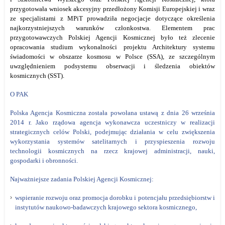
przygotowała wniosek akcesyjny przedłożony Komisji Europejskiej i wraz
ze specjalistami z MPiT prowadziła negocjacje dotyczące określenia
najkorzystniejszych warunków członkostwa. Elementem prac
przygotowawczych Polskiej Agencji Kosmicznej było też zlecenie
opracowania studium wykonalności projektu Architektury systemu
świadomości w obszarze kosmosu w Polsce (SSA), ze szczególnym
uwzględnieniem podsystemu obserwacji i śledzenia obiektów
kosmicznych (SST).
O PAK
Polska Agencja Kosmiczna została powołana ustawą z dnia 26 września
2014 r. Jako rządowa agencja wykonawcza uczestniczy w realizacji
strategicznych celów Polski, podejmując działania w celu zwiększenia
wykorzystania systemów satelitarnych i przyspieszenia rozwoju
technologii kosmicznych na rzecz krajowej administracji, nauki,
gospodarki i obronności.
Najważniejsze zadania Polskiej Agencji Kosmicznej:
wspieranie rozwoju oraz promocja dorobku i potencjału przedsiębiorstw i
instytutów naukowo-badawczych krajowego sektora kosmicznego,