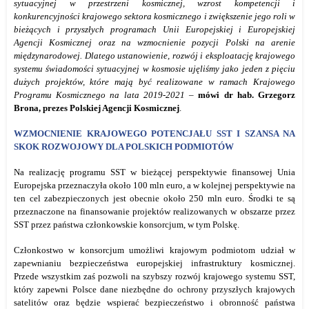
sytuacyjnej w przestrzeni kosmicznej, wzrost kompetencji i
konkurencyjności krajowego sektora kosmicznego i zwiększenie jego roli w
bieżących i przyszłych programach Unii Europejskiej i Europejskiej
Agencji Kosmicznej oraz na wzmocnienie pozycji Polski na arenie
międzynarodowej. Dlatego ustanowienie, rozwój i eksploatację krajowego
systemu świadomości sytuacyjnej w kosmosie ujęliśmy jako jeden z pięciu
dużych projektów, które mają być realizowane w ramach Krajowego
Programu Kosmicznego na lata 2019-2021 –
mówi dr hab. Grzegorz
Brona, prezes Polskiej Agencji Kosmicznej
.
WZMOCNIENIE KRAJOWEGO POTENCJAŁU SST I SZANSA NA
SKOK ROZWOJOWY DLA POLSKICH PODMIOTÓW
Na realizację programu SST w bieżącej perspektywie finansowej Unia
Europejska przeznaczyła około 100 mln euro, a w kolejnej perspektywie na
ten cel zabezpieczonych jest obecnie około 250 mln euro. Środki te są
przeznaczone na finansowanie projektów realizowanych w obszarze przez
SST przez państwa członkowskie konsorcjum, w tym Polskę.
Członkostwo w konsorcjum umożliwi krajowym podmiotom udział w
zapewnianiu bezpieczeństwa europejskiej infrastruktury kosmicznej.
Przede wszystkim zaś pozwoli na szybszy rozwój krajowego systemu SST,
który zapewni Polsce dane niezbędne do ochrony przyszłych krajowych
satelitów oraz będzie wspierać bezpieczeństwo i obronność państwa