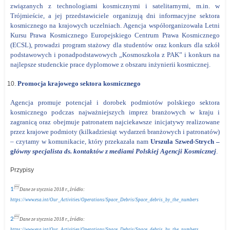
związanych z technologiami kosmicznymi i satelitarnymi, m.in. w
Trójmieście, a jej przedstawiciele organizują dni informacyjne sektora
kosmicznego na krajowych uczelniach. Agencja współorganizowała Letni
Kursu Prawa Kosmicznego Europejskiego Centrum Prawa Kosmicznego
(ECSL), prowadzi program stażowy dla studentów oraz konkurs dla szkół
podstawowych i ponadpodstawowych „Kosmoszkoła z PAK” i konkurs na
najlepsze studenckie prace dyplomowe z obszaru inżynierii kosmicznej.
Promocja krajowego sektora kosmicznego
Agencja promuje potencjał i dorobek podmiotów polskiego sektora
kosmicznego podczas najważniejszych imprez branżowych w kraju i
zagranicą oraz obejmuje patronatem najciekawsze inicjatywy realizowane
przez krajowe podmioty (kilkadziesiąt wydarzeń branżowych i patronatów)
–
czytamy w komunikacie, który przekazała nam
Urszula Szwed-Strych –
g
łówny
s
pecjalista ds.
k
ontaktów z
m
ediami
Polskiej Agencji Kosmicznej
.
Przypisy

1
Dane ze stycznia 2018 r., źródło:
https://www.esa.int/Our_Activities/Operations/Space_Debris/Space_debris_by_the_numbers

2
Dane ze stycznia 2018 r., źródło:
https://www.esa.int/Our_Activities/Operations/Space_Debris/Space_debris_by_the_numbers