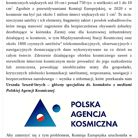
kosmicznych większych niż 10 cm i ponad 750 tys. o wielkości od 1 do 10
2
cm
. Zgodnie z przewidywaniami Komisji Europejskiej, w 2020 r. w
3
kosmosie ma być już około 1 milion śmieci większych niż 1 cm
. To m.in.
nieczynne satelity i ich elementy, fragmenty rakiet i
powłok wahadłowców,
które mogą stanowić
zagrożenie dla bezpieczeństwa obywateli (obiekty
deorbitujące w kierunku Ziemi) oraz
dla kosztownej infrastruktury
działającej w kosmosie, w tym Międzynarodowej Stacji Kosmicznej oraz
4
około 1800 czynnych satelitów
telekomunikacyjnych, obserwacyjnych i
nawigacyjnych dostarczających dane wykorzystywane na co dzień na
całym świecie. Zderzenie działającego obiektu kosmicznego nawet z
niewielkim śmieciem kosmicznym może prowadzić do jego uszkodzenia
lub zniszczenia, powodując
nieobliczalne straty dla gospodarki,
krytycznych zdolności komunikacji satelitarnej, rozpoznania, nawigacji i
bezpieczeństwa narodowego – wynika z informacji, które przekazała nam
Urszula Szwed-Strych – g
łówny
s
pecjalista ds.
k
ontaktów z
m
ediami
Polskiej Agencji Kosmicznej
.
Aby zmierzyć się z tym problemem, Komisja Europejska uruchomiła w