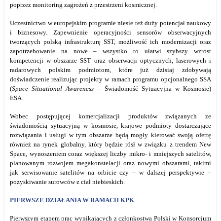
poprzez monitoring zagrożeń z przestrzeni kosmicznej.
Uczestnictwo w europejskim programie niesie też duży potencjał naukowy
i biznesowy. Zapewnienie operacyjności sensorów obserwacyjnych
tworzących polską infrastrukturę SST, możliwość ich modernizacji oraz
zapotrzebowanie na nowe – wszystko to ułatwi szybszy wzrost
kompetencji w obszarze SST oraz obserwacji optycznych, laserowych i
radarowych polskim podmiotom, które już dzisiaj zdobywają
doświadczenie realizując projekty w ramach programu opcjonalnego SSA
(
Space Situational Awareness –
Świadomość Sytuacyjna w Kosmosie)
ESA.
Wobec postępującej komercjalizacji produktów związanych ze
świadomością sytuacyjną w kosmosie, krajowe podmioty dostarczające
rozwiązania i usługi w tym obszarze będą mogły kierować swoją ofertę
również na rynek globalny, który będzie rósł w związku z trendem New
Space, wynoszeniem coraz większej liczby mikro- i mniejszych satelitów,
planowanym rozwojem megakonstelacji oraz nowymi obszarami, takimi
jak serwisowanie satelitów na orbicie czy – w dalszej perspektywie –
pozyskiwanie surowców z ciał niebieskich.
PIERWSZE DZIAŁANIA W RAMACH KPK
Pierwszym etapem prac wynikających z członkostwa Polski w Konsorcjum