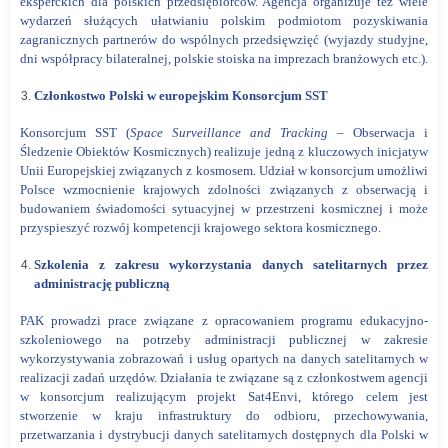
eksperckich dla polskich przedsiębiorców. Agencja organizuje też wiele
wydarzeń służących ułatwianiu polskim podmiotom pozyskiwania
zagranicznych partnerów do wspólnych przedsięwzięć (wyjazdy studyjne,
dni współpracy bilateralnej, polskie stoiska na imprezach branżowych etc.).
Członkostwo Polski w europejskim Konsorcjum SST
Konsorcjum SST (
Space Surveillance and Tracking
– Obserwacja i
Śledzenie Obiektów Kosmicznych) realizuje jedną z kluczowych inicjatyw
Unii Europejskiej związanych z kosmosem. Udział w konsorcjum umożliwi
Polsce wzmocnienie krajowych zdolności związanych z obserwacją i
budowaniem świadomości sytuacyjnej w przestrzeni kosmicznej i może
przyspieszyć rozwój kompetencji krajowego sektora kosmicznego.
Szkolenia z zakresu wykorzystania danych satelitarnych przez
administrację publiczną
PAK prowadzi prace związane z opracowaniem programu edukacyjno-
szkoleniowego na potrzeby administracji publicznej w zakresie
wykorzystywania zobrazowań i usług opartych na danych satelitarnych w
realizacji zadań urzędów. Działania te związane są z członkostwem agencji
w konsorcjum realizującym projekt Sat4Envi, którego celem jest
stworzenie w kraju infrastruktury do odbioru, przechowywania,
przetwarzania i dystrybucji danych satelitarnych dostępnych dla Polski w