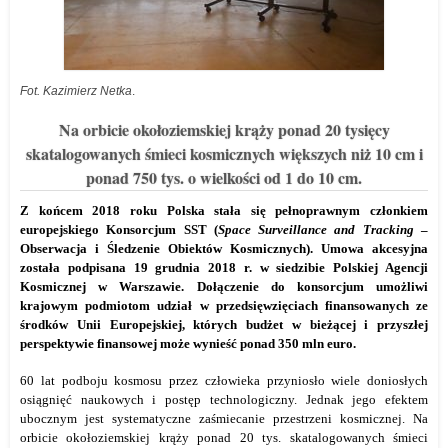
Fot. Kazimierz Netka
.
Na orbicie okołoziemskiej krąży ponad 20 tysięcy
skatalogowanych śmieci kosmicznych większych niż 10 cm i
ponad 750 tys. o wielkości od 1 do 10 cm.
Z końcem 2018 roku Polska stała się pełnoprawnym członkiem
europejskiego Konsorcjum SST (
Space Surveillance and Tracking
–
Obserwacja i Śledzenie Obiektów Kosmicznych). Umowa akcesyjna
została podpisana 19 grudnia 2018 r. w siedzibie Polskiej Agencji
Kosmicznej w Warszawie. Dołączenie do konsorcjum
umożliwi
krajowym podmiotom udział w przedsięwzięciach finansowanych ze
środków Unii Europejskiej, których budżet w bieżącej i przyszłej
perspektywie finansowej może wynieść ponad 350 mln euro.
60 lat podboju kosmosu przez człowieka przyniosło wiele doniosłych
osiągnięć naukowych i postęp technologiczny. Jednak jego efektem
ubocznym jest systematyczne zaśmiecanie przestrzeni kosmicznej. Na
orbicie okołoziemskiej krąży ponad 20 tys. skatalogowanych śmieci