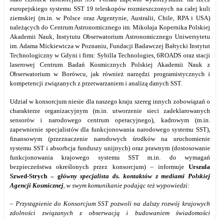
europejskiego systemu SST 19 teleskopów rozmieszczonych na całej kuli
ziemskiej (m.in. w Polsce oraz Argentynie, Australii, Chile, RPA i USA)
należących do Centrum Astronomicznego im. Mikołaja Kopernika Polskiej
Akademii Nauk, Instytutu Obserwatorium Astronomicznego Uniwersytetu
im. Adama Mickiewicza w Poznaniu, Fundacji Badawczej Bałtycki Instytut
Technologiczny w Gdyni i firm: Sybilla Technologies, 6ROADS oraz stacji
laserowej Centrum Badań Kosmicznych Polskiej Akademii Nauk z
Obserwatorium w Borówcu, jak również narzędzi programistycznych i
kompetencji związanych z przetwarzaniem i analizą danych SST.
Udział w konsorcjum niesie dla naszego kraju szereg innych zobowiązań o
charakterze organizacyjnym (m.in. utworzenie sieci zadeklarowanych
sensorów i narodowego centrum operacyjnego), kadrowym (m.in.
zapewnienie specjalistów dla funkcjonowania narodowego systemu SST),
finansowym (przeznaczenie narodowych środków na uruchomienie
systemu SST i absorbcja funduszy unijnych) oraz prawnym (dostosowanie
funkcjonowania krajowego systemu SST m.in. do wymagań
bezpieczeństwa określonych przez konsorcjum) – informuje
Urszula
Szwed-Strych – g
łówny specjalista ds. kontaktów z mediami Polskiej
Agencji Kosmicznej
, w swym komunikanie podając też wypowiedzi:
– Przystąpienie do Konsorcjum SST pozwoli
na dalszy
rozwój krajowych
zdolności związanych z obserwacją i budowaniem świadomości