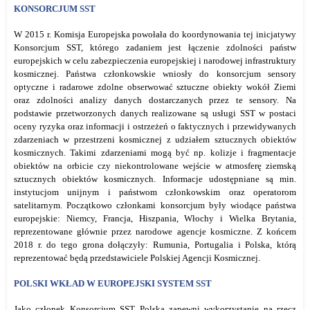
KONSORCJUM SST
W 2015 r. Komisja Europejska powołała do koordynowania tej inicjatywy
Konsorcjum SST, którego zadaniem jest łączenie zdolności państw
europejskich w celu zabezpieczenia europejskiej i narodowej infrastruktury
kosmicznej. Państwa członkowskie wniosły do konsorcjum sensory
optyczne i radarowe zdolne obserwować sztuczne obiekty wokół Ziemi
oraz zdolności analizy danych dostarczanych przez te sensory. Na
podstawie przetworzonych danych realizowane są usługi SST w postaci
oceny ryzyka oraz informacji i ostrzeżeń o faktycznych i przewidywanych
zdarzeniach w przestrzeni kosmicznej z udziałem sztucznych obiektów
kosmicznych. Takimi zdarzeniami mogą być np. kolizje i fragmentacje
obiektów na orbicie czy niekontrolowane wejście w atmosferę ziemską
sztucznych obiektów kosmicznych. Informacje udostępniane są min.
instytucjom unijnym i państwom członkowskim oraz operatorom
satelitarnym. Początkowo członkami konsorcjum były wiodące państwa
europejskie: Niemcy, Francja, Hiszpania, Włochy i Wielka Brytania,
reprezentowane głównie przez narodowe agencje kosmiczne. Z końcem
2018 r. do tego grona dołączyły: Rumunia, Portugalia i Polska, którą
reprezentować będą przedstawiciele Polskiej Agencji Kosmicznej.
POLSKI WKŁAD W EUROPEJSKI SYSTEM SST
Jako członek Konsorcjum SST Polska zapewni wykorzystanie na rzecz