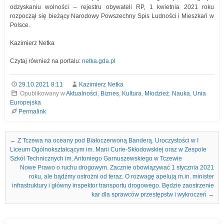
odzyskaniu wolności – rejestru obywateli RP, 1 kwietnia 2021 roku
rozpoczął się bieżący Narodowy Powszechny Spis Ludności i Mieszkań w
Polsce.
Kazimierz Netka
Czytaj również na portalu:
netka.gda.pl
29.10.2021 8:11
Kazimierz Netka
Opublikowany w
Aktualności
,
Biznes
,
Kultura
,
Młodzież
,
Nauka
,
Unia
Europejska
Permalink
Nawigacja we wpisach
←
Z Tczewa na oceany pod Białoczerwoną Banderą. Uroczystości w I
Liceum Ogólnokształcącym im. Marii Curie-Skłodowskiej oraz w Zespole
Szkół Technicznych im. Antoniego Garnuszewskiego w Tczewie
Nowe Prawo o ruchu drogowym. Zacznie obowiązywać 1 stycznia 2021
roku, ale bądźmy ostrożni od teraz. O rozwagę apelują m.in. minister
infrastruktury i główny inspektor transportu drogowego. Będzie zaostrzenie
kar dla sprawców przestępstw i wykroczeń
→