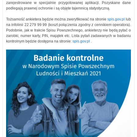
zarejestrowane w specjalnie przygotowanej aplikacji. Pozyskane dane
podlegają prawnej ochronie i są objęte tajemnicą statystyczną.
Tożsamość ankietera będzie można zweryfikować na stronie
spis.gov.pl
lub
na infolinii 22 279 99 99 (koszt połączenia zgodny z cennikiem operatora).
Podobnie, jak w trakcie Spisu Powszechnego, ankieterzy nie będą pytać o
zarobki, numer karty, PIN, majątek etc. Lista pytań zadawanych w badaniu
kontrolnym będzie dostępna na stronie:
spis.gov.pl
.