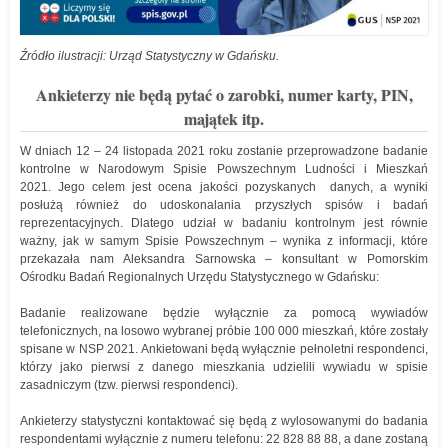
Źródło ilustracji: Urząd Statystyczny w Gdańsku.
Ankieterzy nie będą pytać o zarobki, numer karty, PIN,
majątek itp.
W dniach 12 – 24 listopada 2021 roku zostanie przeprowadzone badanie
kontrolne w Narodowym Spisie Powszechnym Ludności i Mieszkań
2021. Jego celem jest ocena jakości pozyskanych danych, a wyniki
posłużą również do udoskonalania przyszłych spisów i badań
reprezentacyjnych. Dlatego udział w badaniu kontrolnym jest równie
ważny, jak w samym Spisie Powszechnym – wynika z informacji, które
przekazała nam Aleksandra Sarnowska – konsultant w Pomorskim
Ośrodku Badań Regionalnych Urzędu Statystycznego w Gdańsku:
Badanie realizowane będzie wyłącznie za pomocą wywiadów
telefonicznych, na losowo wybranej próbie 100 000 mieszkań, które zostały
spisane w NSP 2021. Ankietowani będą wyłącznie pełnoletni respondenci,
którzy jako pierwsi z danego mieszkania udzielili wywiadu w spisie
zasadniczym (tzw. pierwsi respondenci).
Ankieterzy statystyczni kontaktować się będą z wylosowanymi do badania
respondentami wyłącznie z numeru telefonu: 22 828 88 88, a dane zostaną