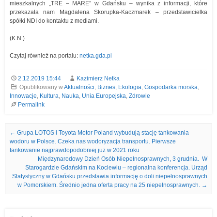
mieszkalnych „TRE – MARE” w Gdańsku – wynika z informacji, które
przekazała nam Magdalena Skorupka-Kaczmarek – przedstawicielka
spółki NDI do kontaktu z mediami.
(K.N.)
Czytaj również na portalu:
netka.gda.pl
2.12.2019 15:44
Kazimierz Netka
Opublikowany w
Aktualności
,
Biznes
,
Ekologia
,
Gospodarka morska
,
Innowacje
,
Kultura
,
Nauka
,
Unia Europejska
,
Zdrowie
Permalink
Nawigacja we wpisach
←
Grupa LOTOS i Toyota Motor Poland wybudują stację tankowania
wodoru w Polsce. Czeka nas wodoryzacja transportu. Pierwsze
tankowanie najprawdopodobniej już w 2021 roku
Międzynarodowy Dzień Osób Niepełnosprawnych, 3 grudnia. W
Starogardzie Gdańskim na Kociewiu – regionalna konferencja. Urząd
Statystyczny w Gdańsku przedstawia informację o doli niepełnosprawnych
w Pomorskiem. Średnio jedna oferta pracy na 25 niepełnosprawnych.
→