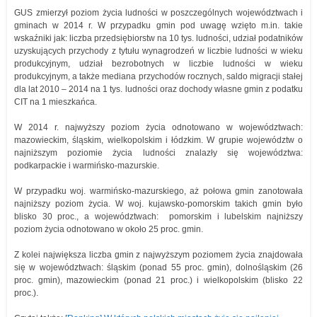
GUS zmierzył poziom życia ludności w poszczególnych województwach i
gminach w 2014 r. W przypadku gmin pod uwagę wzięto m.in. takie
wskaźniki jak: liczba przedsiębiorstw na 10 tys. ludności, udział podatników
uzyskujących przychody z tytułu wynagrodzeń w liczbie ludności w wieku
produkcyjnym, udział bezrobotnych w liczbie ludności w wieku
produkcyjnym, a także mediana przychodów rocznych, saldo migracji stałej
dla lat 2010 – 2014 na 1 tys. ludności oraz dochody własne gmin z podatku
CIT na 1 mieszkańca.
W 2014 r. najwyższy poziom życia odnotowano w województwach:
mazowieckim, śląskim, wielkopolskim i łódzkim. W grupie województw o
najniższym poziomie życia ludności znalazły się województwa:
podkarpackie i warmińsko-mazurskie.
W przypadku woj. warmińsko-mazurskiego, aż połowa gmin zanotowała
najniższy poziom życia. W woj. kujawsko-pomorskim takich gmin było
blisko 30 proc., a województwach: pomorskim i lubelskim najniższy
poziom życia odnotowano w około 25 proc. gmin.
Z kolei największa liczba gmin z najwyższym poziomem życia znajdowała
się w województwach: śląskim (ponad 55 proc. gmin), dolnośląskim (26
proc. gmin), mazowieckim (ponad 21 proc.) i wielkopolskim (blisko 22
proc.).