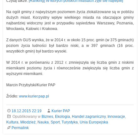
Czytaj także:
[Ranking] W których polskich miastach żyje sie najlepiej
Na ogół gminy z najwyższym poziomem życia zlokalizowane są w pobliżu
dużych miast. Korzystny wpływ wielkiego miasta na otaczające gminy
najbardziej widoczny jest w przypadku sąsiedztwa Warszawy, Poznania,
Wrocławia, Katowic i Krakowa.
Z danych GUS wynika, że w 2014 r. w około 15 proc. gmin (w 375 gminach)
poziom życia ludności był bardzo niski, a w 397 gminach (16 proc.
wszystkich gmin) był bardzo wysoki.
W 2014 r. w porównaniu z 2012 r. zmniejszyła się liczba gmin z niskimi
miernikami poziomu życia i równocześnie zwiększyła się liczba gmin z
wyższymi miernikami.
Marcin Przybylski/Kurier PAP
Źródło:
www.kurier.pap.pl
18.12.2015 22:19
Kurier PAP
Opublikowany w
Biznes
,
Ekologia
,
Handel zagraniczny
,
Innowacje
,
Kultura
,
Młodzież
,
Nauka
,
Sport
,
Turystyka
,
Unia Europejska
Permalink