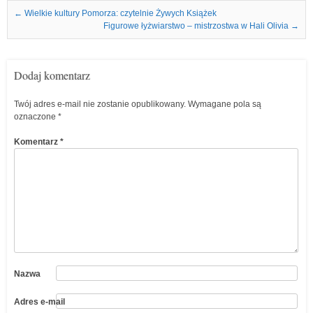
Nawigacja we wpisach
←
Wielkie kultury Pomorza: czytelnie Żywych Książek
Figurowe łyżwiarstwo – mistrzostwa w Hali Olivia
→
Dodaj komentarz
Twój adres e-mail nie zostanie opublikowany.
Wymagane pola są
oznaczone
*
Komentarz
*
Nazwa
Adres e-mail