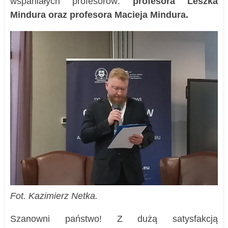
wspaniałych profesorów:
profesora Leszka
Mindura oraz profesora Macieja Mindura.
Fot. Kazimierz Netka.
Szanowni państwo! Z dużą satysfakcją