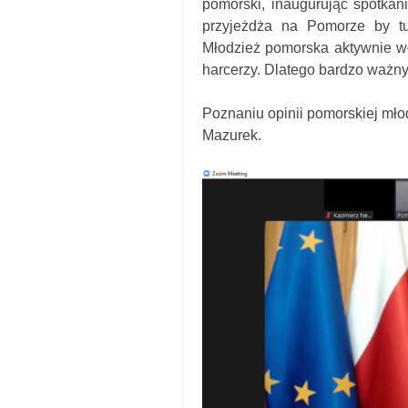
pomorski, inaugurując spotka
przyjeżdża na Pomorze by tu
Młodzież pomorska aktywnie wł
harcerzy. Dlatego bardzo ważn
Poznaniu opinii pomorskiej młod
Mazurek.