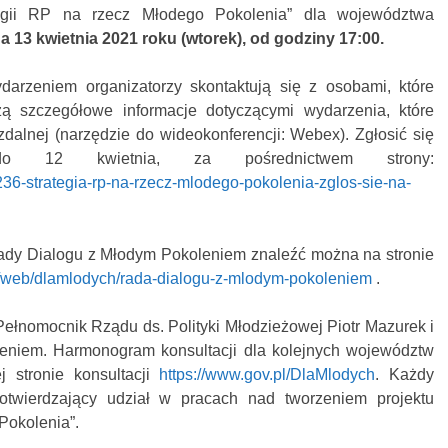
tegii RP na rzecz Młodego Pokolenia” dla województwa
a 13 kwietnia 2021 roku (wtorek), od godziny 17:00.
darzeniem organizatorzy skontaktują się z osobami, które
ażą szczegółowe informacje dotyczącymi wydarzenia, które
dalnej (narzędzie do wideokonferencji: Webex). Zgłosić się
 12 kwietnia, za pośrednictwem strony:
236-strategia-rp-na-rzecz-mlodego-pokolenia-zglos-sie-na-
ady Dialogu z Młodym Pokoleniem znaleźć można na stronie
l/web/dlamlodych/rada-dialogu-z-mlodym-pokoleniem
.
 Pełnomocnik Rządu ds. Polityki Młodzieżowej Piotr Mazurek i
niem. Harmonogram konsultacji dla kolejnych województw
j stronie konsultacji
https://www.gov.pl/DlaMlodych
. Każdy
 potwierdzający udział w pracach nad tworzeniem projektu
Pokolenia”.