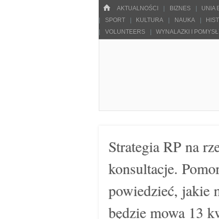
Menu
HOME
SKOCZ DO TREŚCI
AKTUALNOŚCI
BIZNES
UNIA
SPORT
KULTURA
NAUKA
HIS
VOLUNTEERS
WYNALAZKI I POMYS
Pulsarowy.pl
Strategia RP na r
konsultacje. Pomor
powiedzieć, jakie 
będzie mowa 13 kw