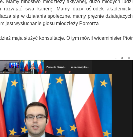
nie. Mamy mnóstwo młodzieży aktywnej, dużo młodych ludzi
 rozwijać swa karierę. Mamy duży ośrodek akademicki.
ącza się w działania społeczne, mamy prężnie działających
ym jest wysłuchanie głosu młodzieży Pomorza
zież mają służyć konsultacje. O tym mówił wiceminister Piotr