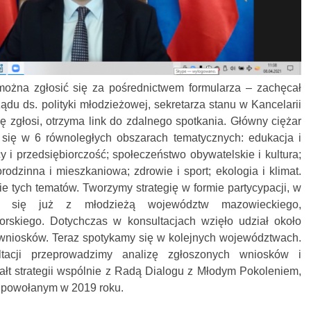
można zgłosić się za pośrednictwem formularza – zachęcał
ądu ds. polityki młodzieżowej, sekretarza stanu w Kancelarii
ę zgłosi, otrzyma link do zdalnego spotkania. Główny ciężar
się w 6 równoległych obszarach tematycznych: edukacja i
y i przedsiębiorczość; społeczeństwo obywatelskie i kultura;
orodzinna i mieszkaniowa; zdrowie i sport; ekologia i klimat.
e tych tematów. Tworzymy strategię w formie partycypacji, w
śmy się już z młodzieżą województw mazowieckiego,
orskiego. Dotychczas w konsultacjach wzięło udział około
 wniosków. Teraz spotykamy się w kolejnych województwach.
tacji przeprowadzimy analizę zgłoszonych wniosków i
ałt strategii wspólnie z Radą Dialogu z Młodym Pokoleniem,
 powołanym w 2019 roku.