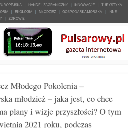
 EUROPEJSKA
HANDEL ZAGRANICZNY
INNOWACJE
TURYSTYKA
TORIA
EKOLOGIA
MŁODZIEŻ
GOSPODARKA MORSKA
INNE
ŁY
ZDROWIE
zecz Młodego Pokolenia –
ska młodzież – jaka jest, co chce
ma plany i wizje przyszłości? O tym
ietnia 2021 roku, podczas