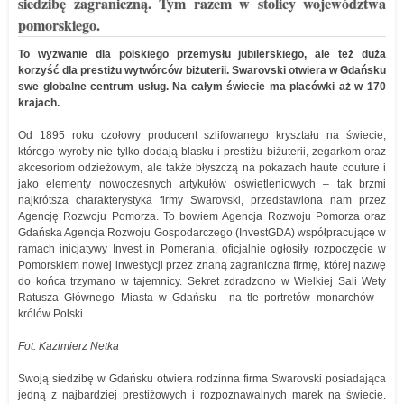
siedzibę zagraniczną. Tym razem w stolicy województwa
pomorskiego.
To wyzwanie dla polskiego przemysłu jubilerskiego, ale też duża
korzyść dla prestiżu wytwórców biżuterii. Swarovski otwiera w Gdańsku
swe globalne centrum usług. Na całym świecie ma placówki aż w 170
krajach.
Od 1895 roku czołowy producent szlifowanego kryształu na świecie,
którego wyroby nie tylko dodają blasku i prestiżu biżuterii, zegarkom oraz
akcesoriom odzieżowym, ale także błyszczą na pokazach haute couture i
jako elementy nowoczesnych artykułów oświetleniowych – tak brzmi
najkrótsza charakterystyka firmy Swarovski, przedstawiona nam przez
Agencję Rozwoju Pomorza. To bowiem Agencja Rozwoju Pomorza oraz
Gdańska Agencja Rozwoju Gospodarczego (InvestGDA) współpracujące w
ramach inicjatywy Invest in Pomerania, oficjalnie ogłosiły rozpoczęcie w
Pomorskiem nowej inwestycji przez znaną zagraniczna firmę, której nazwę
do końca trzymano w tajemnicy. Sekret zdradzono w Wielkiej Sali Wety
Ratusza Głównego Miasta w Gdańsku– na tle portretów monarchów –
królów Polski.
Fot. Kazimierz Netka
Swoją siedzibę w Gdańsku otwiera rodzinna firma Swarovski posiadająca
jedną z najbardziej prestiżowych i rozpoznawalnych marek na świecie.