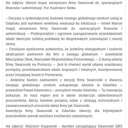
Na zdjęciu: Marcel Angst, wiceprezes firmy Swarovski ds. operacyjnych
finansów i administracji. Fot. Kazimierz Netka
– Decyzja o systematycznej budowie nowego globalnego centrum usług w
Gdańsku jest wynikiem wnikliwej ewaluacji tej lokalizacji – mówił Marcel
Angst, wiceprezes firmy Swarovski ds. operacyjnych finansów i
administracji. – Profesjonalizm i ogromne zaangażowanie przedstawicieli
władz stworzyło solidną podstawę do długotrwałych zobowiązań z naszej
strony.
– Dzisiejsze wydarzenie potwierdza, że jesteśmy wiarygodnym i szalenie
atrakcyjnym partnerem dla firm o zasięgu globalnym – powiedział
Mieczysław Struk, Marszałek Województwa Pomorskiego. – Z dumą witamy
firmę Swarovski na Pomorzu. – Jest to również wynik udanej współpracy
pomiędzy przedstawicielami władz krajowych i lokalnych, koordynowanej
przez inicjatywę Invest in Pomerania.
– Jesteśmy bardzo zadowoleni z decyzji firmy Swarovski o otwarciu
swojego globalnego centrum usługowego właśnie w Gdańsku –
powiedział Paweł Adamowicz – prezydent miasta Gdańska. – Ta inwestycja
pokazuje, że nasz region jest w stanie dostarczyć utalentowanych
pracowników, którzy świetnie poradzą sobie z obsługą różnorodnych i
zaawansowanych procesów takiej firmy jak Swarovski.
Inwestycja firmy Swarovski w Gdańsku otworzy dla trójmiejskich
pracowników szeroki wachlarz możliwości zawodowych.
Na zdjęciu: Wojciech Krygowski – dyrektor zarządzający Swarovski GBS