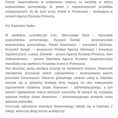
Pomoc Swarovskiemu w znalezieniu miejsca na siedzibę w stolicy
województwa pomorskiego to jeden z najważniejszych projektów
zrealizowanych do tej pory przez Invest in Pomerania – działającej w
ramach Agencji Rozwoju Pomorza.
Fot. Kazimierz Netka
W spotkaniu uczestniczyli m.in.: Mieczysław Struk – marszałek
województwa pomorskiego, Ryszard Świlski – wicemarszałek
województwa pomorskiego, Paweł Adamowicz – prezydent Gdańska,
Krzysztof Senger – wiceprezes Polskiej Agencji Informacji i Inwestycji
Zagranicznych, Łukasz Żelewski – prezes Agencji Rozwoju Pomorza, Alan
Aleksandrowicz – prezes Gdańskiej Agencji Rozwoju Gospodarczego
InvestGda oraz partnerzy inicjatywy Invest in Pomerania.
Aby utrzymać swoją wiodącą pozycję na światowych rynkach, Swarovski
nieustannie poszukuje metod usprawnienia i dostosowania swoich
procesów biznesowych. Otwarcie globalnego centrum usług w Gdańsku
wpisuje się w globalną strategię firmy mającą na celu maksymalne
usprawnienie działania działu finansowo – administracyjnego, a tym
samym zapewnienie marce dalszych sukcesów. W ramach tej inicjatywy
wybrane funkcje działu finansowo – administracyjnego przejmie nowa
gdańska jednostka.
Uroczyste ogłoszenie inwestycji Swarovskiego odbyło się w Gdańsku 2
lutego, wieńcząc długi proces analityczny.