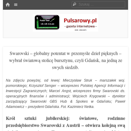
Menu
HOME
Szukaj
SKOCZ DO TREŚCI
Pulsarowy.pl
Swarovski – globalny potentat w przemyśle dzieł pięknych –
wybrał światową stolicę bursztynu, czyli Gdańsk, na jedną ze
swych siedzib.
Na zdjęciu powyżej, od lewej: Mieczysław Struk – marszałek woj.
pomorskiego; Krzysztof Senger – wiceprezes Polskiej Agencji Informacji i
Inwestycji Zagranicznych; Marcel Angst, wiceprezes firmy Swarovski ds.
operacyjnych finansów i administracji; Wojciech Krygowski – dyrektor
zarządzający Swarovski GBS Hub & Spokes w Gdańsku; Paweł
Adamowicz – prezydent Gdańska. Fot. Kazimierz Netka.
Król sztuki jubilerskiej: światowe, rodzinne
przedsiębiorstwo Swarovski z Austrii – otwiera kolejną swą