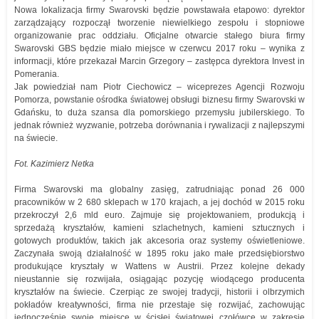
Nowa lokalizacja firmy Swarovski będzie powstawała etapowo: dyrektor
zarządzający rozpoczął tworzenie niewielkiego zespołu i stopniowe
organizowanie prac oddziału. Oficjalne otwarcie stałego biura firmy
Swarovski GBS będzie miało miejsce w czerwcu 2017 roku – wynika z
informacji, które przekazał Marcin Grzegory – zastępca dyrektora Invest in
Pomerania.
Jak powiedział nam Piotr Ciechowicz – wiceprezes Agencji Rozwoju
Pomorza, powstanie ośrodka światowej obsługi biznesu firmy Swarovski w
Gdańsku, to duża szansa dla pomorskiego przemysłu jubilerskiego. To
jednak również wyzwanie, potrzeba dorównania i rywalizacji z najlepszymi
na świecie.
Fot. Kazimierz Netka
Firma Swarovski ma globalny zasięg, zatrudniając ponad 26 000
pracowników w 2 680 sklepach w 170 krajach, a jej dochód w 2015 roku
przekroczył 2,6 mld euro. Zajmuje się projektowaniem, produkcją i
sprzedażą kryształów, kamieni szlachetnych, kamieni sztucznych i
gotowych produktów, takich jak akcesoria oraz systemy oświetleniowe.
Zaczynała swoją działalność w 1895 roku jako małe przedsiębiorstwo
produkujące kryształy w Wattens w Austrii. Przez kolejne dekady
nieustannie się rozwijała, osiągając pozycję wiodącego producenta
kryształów na świecie. Czerpiąc ze swojej tradycji, historii i olbrzymich
pokładów kreatywności, firma nie przestaje się rozwijać, zachowując
jednocześnie swoje miejsce w ścisłej światowej czołówce w zakresie