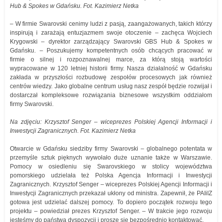
Hub & Spokes w Gdańsku. Fot. Kazimierz Netka
– W firmie Swarovski cenimy ludzi z pasją, zaangażowanych, takich którzy
inspirują i zarażają entuzjazmem swoje otoczenie – zachęca Wojciech
Krygowski – dyrektor zarządzający Swarovski GBS Hub & Spokes w
Gdańsku. – Poszukujemy kompetentnych osób chcących pracować w
firmie o silnej i rozpoznawalnej marce, za którą stoją wartości
wypracowane w 120 letniej historii firmy. Nasza działalność w Gdańsku
zakłada w przyszłości rozbudowę zespołów procesowych jak również
centrów wiedzy. Jako globalne centrum usług nasz zespół będzie rozwijał i
dostarczał kompleksowe rozwiązania biznesowe wszystkim oddziałom
firmy Swarovski.
Na zdjęciu: Krzysztof Senger – wiceprezes Polskiej Agencji Informacji i
Inwestycji Zagranicznych. Fot. Kazimierz Netka
Otwarcie w Gdańsku siedziby firmy Swarovski – globalnego potentata w
przemyśle sztuk pięknych wywołało duże uznanie także w Warszawie.
Pomocy w osiedleniu się Swarovskiego w stolicy województwa
pomorskiego udzielała też Polska Agencja Informacji i Inwestycji
Zagranicznych. Krzysztof Senger – wiceprezes Polskiej Agencji Informacji i
Inwestycji Zagranicznych przekazał ukłony od ministra. Zapewnił, że PAIiIZ
gotowa jest udzielać dalszej pomocy. To dopiero początek rozwoju tego
projektu – powiedział prezes Krzysztof Senger. – W trakcie jego rozwoju
jesteśmy do państwa dyspozycji i proszę się bezpośrednio kontaktować.