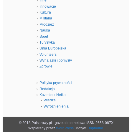
Inne
Innowacje
Kultura
MIlitaria
Młodzież
Nauka
Sport
Turystyka
Unia Europejska
Volunteers
Wynalazki i pomysły
Zdrowie
Polityka prywatności
Redakcja
Kazimierz Netka
Wiedza
Wyróżnienienia
© 2018 Pulsarowy.pl - gazeta internetowa ISSN 2658-087X
Wspierany przez
WordPress
. Motyw
Emphaino
.