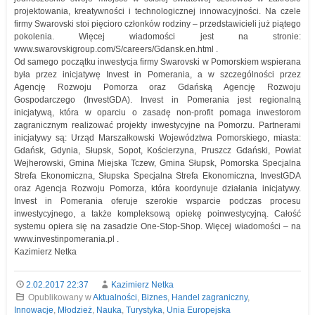
projektowania, kreatywności i technologicznej innowacyjności. Na czele
firmy Swarovski stoi pięcioro członków rodziny – przedstawicieli już piątego
pokolenia. Więcej wiadomości jest na stronie:
www.swarovskigroup.com/S/careers/Gdansk.en.html .
Od samego początku inwestycja firmy Swarovski w Pomorskiem wspierana
była przez inicjatywę Invest in Pomerania, a w szczególności przez
Agencję Rozwoju Pomorza oraz Gdańską Agencję Rozwoju
Gospodarczego (InvestGDA). Invest in Pomerania jest regionalną
inicjatywą, która w oparciu o zasadę non-profit pomaga inwestorom
zagranicznym realizować projekty inwestycyjne na Pomorzu. Partnerami
inicjatywy są: Urząd Marszałkowski Województwa Pomorskiego, miasta:
Gdańsk, Gdynia, Słupsk, Sopot, Kościerzyna, Pruszcz Gdański, Powiat
Wejherowski, Gmina Miejska Tczew, Gmina Słupsk, Pomorska Specjalna
Strefa Ekonomiczna, Słupska Specjalna Strefa Ekonomiczna, InvestGDA
oraz Agencja Rozwoju Pomorza, która koordynuje działania inicjatywy.
Invest in Pomerania oferuje szerokie wsparcie podczas procesu
inwestycyjnego, a także kompleksową opiekę poinwestycyjną. Całość
systemu opiera się na zasadzie One-Stop-Shop. Więcej wiadomości – na
www.investinpomerania.pl .
Kazimierz Netka
2.02.2017 22:37
Kazimierz Netka
Opublikowany w
Aktualności
,
Biznes
,
Handel zagraniczny
,
Innowacje
,
Młodzież
,
Nauka
,
Turystyka
,
Unia Europejska