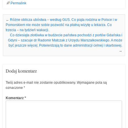
Permalink
Nawigacja we wpisach
←
Różne oblicza ubóstwa – według GUS. Co piąta rodzina w Polsce i w
Pomorskiem nie może sobie pozwolić na płatną wizytę u lekarza. Co
trzecia – na tydzień wakacji.
Co dziesiąta złotówka w budżecie państwa pochodzi z portów Gdańska i
Gdyni – szacuje dr Radomir Matczak z Urzędu Marszałkowskiego. A może
być jeszcze więcej. Potwierdzają to dane administracji celnej i skarbowej.
→
Dodaj komentarz
Twój adres e-mail nie zostanie opublikowany.
Wymagane pola są
oznaczone
*
Komentarz
*