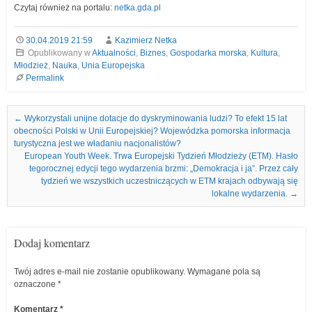
Czytaj również na portalu:
netka.gda.pl
30.04.2019 21:59
Kazimierz Netka
Opublikowany w
Aktualności
,
Biznes
,
Gospodarka morska
,
Kultura
,
Młodzież
,
Nauka
,
Unia Europejska
Permalink
Nawigacja we wpisach
←
Wykorzystali unijne dotacje do dyskryminowania ludzi? To efekt 15 lat
obecności Polski w Unii Europejskiej? Wojewódzka pomorska informacja
turystyczna jest we władaniu nacjonalistów?
European Youth Week. Trwa Europejski Tydzień Młodzieży (ETM). Hasło
tegorocznej edycji tego wydarzenia brzmi: „Demokracja i ja”. Przez cały
tydzień we wszystkich uczestniczących w ETM krajach odbywają się
lokalne wydarzenia.
→
Dodaj komentarz
Twój adres e-mail nie zostanie opublikowany.
Wymagane pola są
oznaczone
*
Komentarz
*