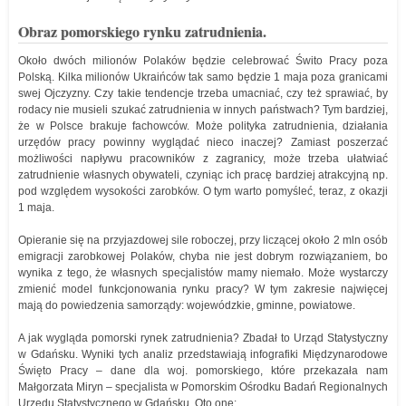
Obraz pomorskiego rynku zatrudnienia.
Około dwóch milionów Polaków będzie celebrować Świto Pracy poza
Polską. Kilka milionów Ukraińców tak samo będzie 1 maja poza granicami
swej Ojczyzny. Czy takie tendencje trzeba umacniać, czy też sprawiać, by
rodacy nie musieli szukać zatrudnienia w innych państwach? Tym bardziej,
że w Polsce brakuje fachowców. Może polityka zatrudnienia, działania
urzędów pracy powinny wyglądać nieco inaczej? Zamiast poszerzać
możliwości napływu pracowników z zagranicy, może trzeba ułatwiać
zatrudnienie własnych obywateli, czyniąc ich pracę bardziej atrakcyjną np.
pod względem wysokości zarobków. O tym warto pomyśleć, teraz, z okazji
1 maja.
Opieranie się na przyjazdowej sile roboczej, przy liczącej około 2 mln osób
emigracji zarobkowej Polaków, chyba nie jest dobrym rozwiązaniem, bo
wynika z tego, że własnych specjalistów mamy niemało. Może wystarczy
zmienić model funkcjonowania rynku pracy? W tym zakresie najwięcej
mają do powiedzenia samorządy: wojewódzkie, gminne, powiatowe.
A jak wygląda pomorski rynek zatrudnienia? Zbadał to Urząd Statystyczny
w Gdańsku. Wyniki tych analiz przedstawiają infografiki Międzynarodowe
Święto Pracy – dane dla woj. pomorskiego, które przekazała nam
Małgorzata Miryn – specjalista w Pomorskim Ośrodku Badań Regionalnych
Urzędu Statystycznego w Gdańsku. Oto one: