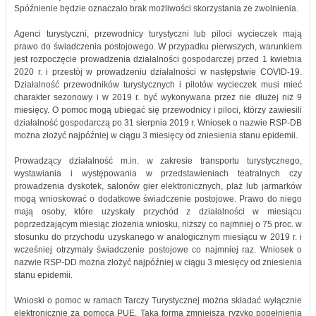
Spóźnienie będzie oznaczało brak możliwości skorzystania ze zwolnienia.
Agenci turystyczni, przewodnicy turystyczni lub piloci wycieczek mają
prawo do świadczenia postojowego. W przypadku pierwszych, warunkiem
jest rozpoczęcie prowadzenia działalności gospodarczej przed 1 kwietnia
2020 r. i przestój w prowadzeniu działalności w następstwie COVID-19.
Działalność przewodników turystycznych i pilotów wycieczek musi mieć
charakter sezonowy i w 2019 r. być wykonywana przez nie dłużej niż 9
miesięcy. O pomoc mogą ubiegać się przewodnicy i piloci, którzy zawiesili
działalność gospodarczą po 31 sierpnia 2019 r. Wniosek o nazwie RSP-DB
można złożyć najpóźniej w ciągu 3 miesięcy od zniesienia stanu epidemii.
Prowadzący działalność m.in. w zakresie transportu turystycznego,
wystawiania i występowania w przedstawieniach teatralnych czy
prowadzenia dyskotek, salonów gier elektronicznych, plaż lub jarmarków
mogą wnioskować o dodatkowe świadczenie postojowe. Prawo do niego
mają osoby, które uzyskały przychód z działalności w miesiącu
poprzedzającym miesiąc złożenia wniosku, niższy co najmniej o 75 proc. w
stosunku do przychodu uzyskanego w analogicznym miesiącu w 2019 r. i
wcześniej otrzymały świadczenie postojowe co najmniej raz. Wniosek o
nazwie RSP-DD można złożyć najpóźniej w ciągu 3 miesięcy od zniesienia
stanu epidemii.
Wnioski o pomoc w ramach Tarczy Turystycznej można składać wyłącznie
elektronicznie za pomocą PUE. Taka forma zmniejsza ryzyko popełnienia