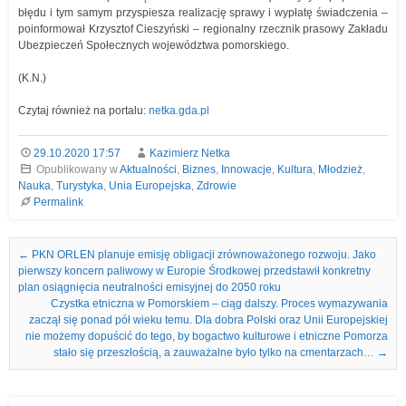
błędu i tym samym przyspiesza realizację sprawy i wypłatę świadczenia –
poinformował Krzysztof Cieszyński – regionalny rzecznik prasowy Zakładu
Ubezpieczeń Społecznych województwa pomorskiego.
(K.N.)
Czytaj również na portalu:
netka.gda.pl
29.10.2020 17:57
Kazimierz Netka
Opublikowany w
Aktualności
,
Biznes
,
Innowacje
,
Kultura
,
Młodzież
,
Nauka
,
Turystyka
,
Unia Europejska
,
Zdrowie
Permalink
Nawigacja we wpisach
←
PKN ORLEN planuje emisję obligacji zrównoważonego rozwoju. Jako
pierwszy koncern paliwowy w Europie Środkowej przedstawił konkretny
plan osiągnięcia neutralności emisyjnej do 2050 roku
Czystka etniczna w Pomorskiem – ciąg dalszy. Proces wymazywania
zaczął się ponad pół wieku temu. Dla dobra Polski oraz Unii Europejskiej
nie możemy dopuścić do tego, by bogactwo kulturowe i etniczne Pomorza
stało się przeszłością, a zauważalne było tylko na cmentarzach…
→