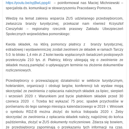
https://youtu.be/xyjBwLppg4I
– poinformował nas Maciej Michniewski –
specjalista ds. komunikacji w stowarzyszeniu Pracodawcy Pomorza.
Wiedzę na temat zakresu wsparcia ZUS udzielanego przedsiębiorcom,
zwłaszcza branży turystycznej, przekazał nam również Krzysztof
Cieszyński – regionalny rzecznik prasowy Zakładu Ubezpieczeń
Społecznych województwa pomorskiego:
Kwota składek, na którą pomorscy płatnicy z branży turystycznej,
estradowej i wystawienniczej zostali zwolnieni ze składek w ramach Tarczy
5.0. to blisko 1,4 mln zł. Z kolei kwota wypłaconych świadczeń postojowych
przekroczyła 210 tys. zł. Płatnicy, którzy ubiegają się o zwolnienie ze
składek muszą pamiętać o upływającym terminie na złożenie dokumentów
rozliczeniowych.
Przedsiębiorcy o przeważającej działalności w sektorze turystycznym,
hotelarskim, organizacji i obsługi targów, konferencji lub wystaw mogą
skorzystać ze zwolnienia z opłacania należnych składek za lipiec, sierpień
i wrzesień 2020 r. Warunkiem jest bycie płatnikiem składek przed 30
czerwca 2020 r. Trzeba też wykazać 75 proc. spadek przychodów w
porównaniu do tego samego miesiąca kalendarzowego w 2019 r. Wniosek
o symbolu RDZ-B można złożyć do końca listopada 2020 r. Żeby
skorzystać ze zwolnienia z opłacania składek należy, najpóźniej do końca
października, złożyć w ZUS dokumenty rozliczeniowe. Zdarza się bowiem,
że przedsiębiorcy zapominają o przekazaniu tych informacji na czas.