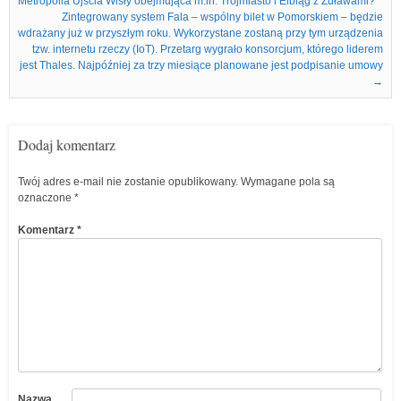
Metropolia Ujścia Wisły obejmująca m.in. Trójmiasto i Elbląg z Żuławami?
Zintegrowany system Fala – wspólny bilet w Pomorskiem – będzie
wdrażany już w przyszłym roku. Wykorzystane zostaną przy tym urządzenia
tzw. internetu rzeczy (IoT). Przetarg wygrało konsorcjum, którego liderem
jest Thales. Najpóźniej za trzy miesiące planowane jest podpisanie umowy
→
Dodaj komentarz
Twój adres e-mail nie zostanie opublikowany.
Wymagane pola są
oznaczone
*
Komentarz
*
Nazwa