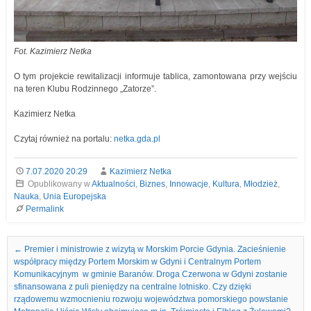
Fot. Kazimierz Netka
O tym projekcie rewitalizacji informuje tablica, zamontowana przy wejściu
na teren Klubu Rodzinnego „Zatorze”.
Kazimierz Netka
Czytaj również na portalu:
netka.gda.pl
7.07.2020 20:29
Kazimierz Netka
Opublikowany w
Aktualności
,
Biznes
,
Innowacje
,
Kultura
,
Młodzież
,
Nauka
,
Unia Europejska
Permalink
Nawigacja we wpisach
←
Premier i ministrowie z wizytą w Morskim Porcie Gdynia. Zacieśnienie
współpracy między Portem Morskim w Gdyni i Centralnym Portem
Komunikacyjnym w gminie Baranów. Droga Czerwona w Gdyni zostanie
sfinansowana z puli pieniędzy na centralne lotnisko. Czy dzięki
rządowemu wzmocnieniu rozwoju województwa pomorskiego powstanie