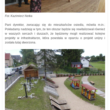
Fot. Kazimierz Netka
Pani dyrektor, zwracając się do mieszkańców osiedla, mówiła m.in.:
Pokładamy nadzieję w tym, że ten obszar będzie się rewitalizował również
w waszych sercach i duszach, że będziemy mogli realizować kolejne
projekty w infrastrukturze, która powstała w oparciu o projekt unijny i
została tutaj stworzona.