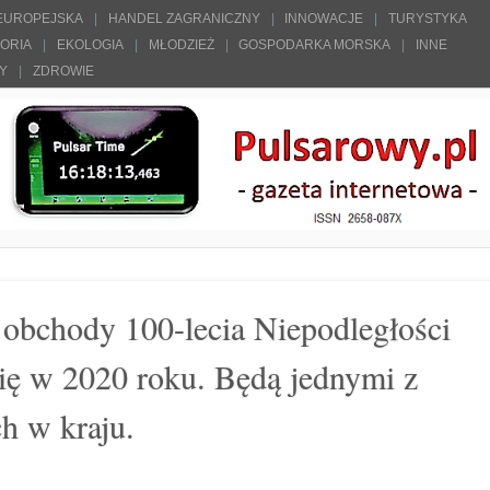
 EUROPEJSKA
HANDEL ZAGRANICZNY
INNOWACJE
TURYSTYKA
TORIA
EKOLOGIA
MŁODZIEŻ
GOSPODARKA MORSKA
INNE
ŁY
ZDROWIE
obchody 100-lecia Niepodległości
się w 2020 roku. Będą jednymi z
ch w kraju.