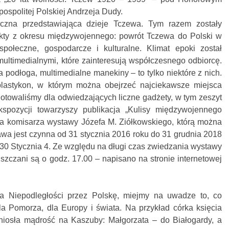
spolitej Polskiej Andrzeja Dudy.
yczna przedstawiająca dzieje Tczewa. Tym razem zostały
kty z okresu międzywojennego: powrót Tczewa do Polski w
społeczne, gospodarcze i kulturalne. Klimat epoki został
multimedialnymi, które zainteresują współczesnego odbiorcę.
a podłoga, multimedialne manekiny – to tylko niektóre z nich.
oplastykon, w którym można obejrzeć najciekawsze miejsca
towaliśmy dla odwiedzających liczne gadżety, w tym zeszyt
spozycji towarzyszy publikacja „Kulisy międzywojennego
a komisarza wystawy Józefa M. Ziółkowskiego, którą można
awa jest czynna od 31 stycznia 2016 roku do 31 grudnia 2018
. 30 Stycznia 4. Ze względu na długi czas zwiedzania wystawy
szczani są o godz. 17.00 – napisano na stronie internetowej
ia Niepodległości przez Polskę, miejmy na uwadze to, co
 dla Pomorza, dla Europy i świata. Na przykład córka księcia
niosła mądrość na Kaszuby: Małgorzata – do Białogardy, a