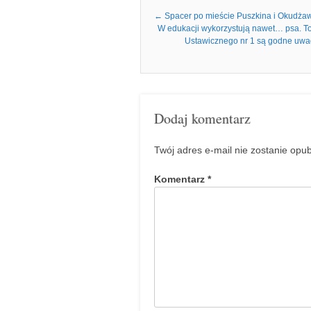
Nawigacja we wpisach
←
Spacer po mieście Puszkina i Okudżawy.
W edukacji wykorzystują nawet… psa. To
Ustawicznego nr 1 są godne uwa
Dodaj komentarz
Twój adres e-mail nie zostanie opu
Komentarz
*