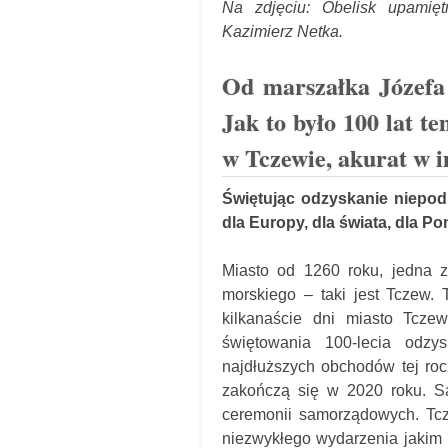
Na zdjęciu: Obelisk upamięt
Kazimierz Netka.
Od marszałka Józefa 
Jak to było 100 lat 
w Tczewie, akurat w 
Świętując odzyskanie niepodl
dla Europy, dla świata, dla P
Miasto od 1260 roku, jedna z 
morskiego – taki jest Tczew. 
kilkanaście dni miasto Tcze
świętowania 100-lecia odzy
najdłuższych obchodów tej rocz
zakończą się w 2020 roku. Są
ceremonii samorządowych. Tc
niezwykłego wydarzenia jakim 