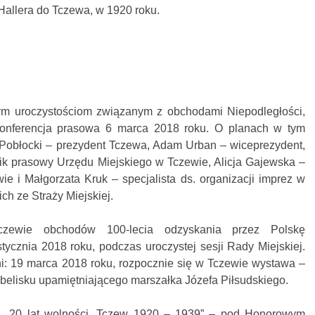
 Hallera do Tczewa, w 1920 roku.
ym uroczystościom związanym z obchodami Niepodległości,
onferencja prasowa 6 marca 2018 roku. O planach w tym
w Pobłocki – prezydent Tczewa, Adam Urban – wiceprezydent,
k prasowy Urzędu Miejskiego w Tczewie, Alicja Gajewska –
ie i Małgorzata Kruk – specjalista ds. organizacji imprez w
ch ze Straży Miejskiej.
czewie obchodów 100-lecia odzyskania przez Polskę
stycznia 2018 roku, podczas uroczystej sesji Rady Miejskiej.
ni: 19 marca 2018 roku, rozpocznie się w Tczewie wystawa –
belisku upamiętniającego marszałka Józefa Piłsudskiego.
a „20 lat wolności. Tczew 1920 – 1939” – pod Honorowym