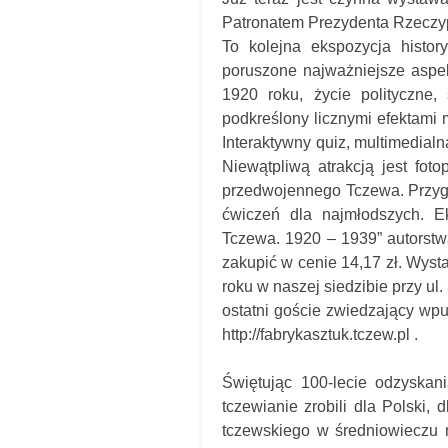
Patronatem Prezydenta Rzeczypo
To kolejna ekspozycja histor
poruszone najważniejsze aspe
1920 roku, życie polityczne, 
podkreślony licznymi efektami 
Interaktywny quiz, multimedialn
Niewątpliwą atrakcją jest fot
przedwojennego Tczewa. Przygo
ćwiczeń dla najmłodszych. Ek
Tczewa. 1920 – 1939” autorstw
zakupić w cenie 14,17 zł. Wyst
roku w naszej siedzibie przy ul
ostatni goście zwiedzający wpu
http://fabrykasztuk.tczew.pl .
Świętując 100-lecie odzyskan
tczewianie zrobili dla Polski,
tczewskiego w średniowieczu 