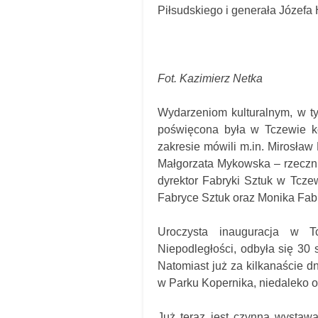
Piłsudskiego i generała Józefa
Fot. Kazimierz Netka
Wydarzeniom kulturalnym, w t
poświęcona była w Tczewie k
zakresie mówili m.in. Mirosła
Małgorzata Mykowska – rzeczni
dyrektor Fabryki Sztuk w Tczew
Fabryce Sztuk oraz Monika Fabi
Uroczysta inauguracja w T
Niepodległości, odbyła się 30 
Natomiast już za kilkanaście d
w Parku Kopernika, niedaleko o
Już teraz jest czynna wystaw