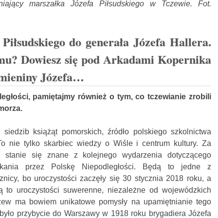
niający marszałka Józefa Piłsudskiego w Tczewie. Fot.
Piłsudskiego do generała Józefa Hallera.
temu? Dowiesz się pod Arkadami Kopernika
imieniny Józefa…
egłości, pamiętajmy również o tym, co tczewianie zrobili
omorza.
siedzib książąt pomorskich, źródło polskiego szkolnictwa
To nie tylko skarbiec wiedzy o Wiśle i centrum kultury. Za
w stanie się znane z kolejnego wydarzenia dotyczącego
skania przez Polskę Niepodległości. Będą to jedne z
nicy, bo uroczystości zaczęły się 30 stycznia 2018 roku, a
 to uroczystości suwerenne, niezależne od wojewódzkich
zew ma bowiem unikatowe pomysły na upamiętnianie tego
było przybycie do Warszawy w 1918 roku brygadiera Józefa