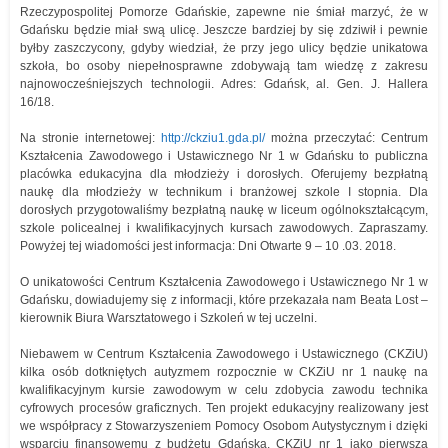
Rzeczypospolitej Pomorze Gdańskie, zapewne nie śmiał marzyć, że w
Gdańsku będzie miał swą ulicę. Jeszcze bardziej by się zdziwił i pewnie
byłby zaszczycony, gdyby wiedział, że przy jego ulicy będzie unikatowa
szkoła, bo osoby niepełnosprawne zdobywają tam wiedzę z zakresu
najnowocześniejszych technologii. Adres: Gdańsk, al. Gen. J. Hallera
16/18.
Na stronie internetowej:
http://ckziu1.gda.pl/
można przeczytać: Centrum
Kształcenia Zawodowego i Ustawicznego Nr 1 w Gdańsku to publiczna
placówka edukacyjna dla młodzieży i dorosłych. Oferujemy bezpłatną
naukę dla młodzieży w technikum i branżowej szkole I stopnia. Dla
dorosłych przygotowaliśmy bezpłatną naukę w liceum ogólnokształcącym,
szkole policealnej i kwalifikacyjnych kursach zawodowych. Zapraszamy.
Powyżej tej wiadomości jest informacja: Dni Otwarte 9 – 10 .03. 2018.
O unikatowości Centrum Kształcenia Zawodowego i Ustawicznego Nr 1 w
Gdańsku, dowiadujemy się z informacji, które przekazała nam Beata Lost –
kierownik Biura Warsztatowego i Szkoleń w tej uczelni.
Niebawem w Centrum Kształcenia Zawodowego i Ustawicznego (CKZiU)
kilka osób dotkniętych autyzmem rozpocznie w CKZiU nr 1 naukę na
kwalifikacyjnym kursie zawodowym w celu zdobycia zawodu technika
cyfrowych procesów graficznych. Ten projekt edukacyjny realizowany jest
we współpracy z Stowarzyszeniem Pomocy Osobom Autystycznym i dzięki
wsparciu finansowemu z budżetu Gdańska. CKZiU nr 1 jako pierwsza