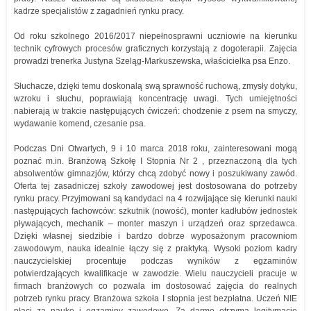
kadrze specjalistów z zagadnień rynku pracy.
Od roku szkolnego 2016/2017 niepełnosprawni uczniowie na kierunku
technik cyfrowych procesów graficznych korzystają z dogoterapii. Zajęcia
prowadzi trenerka Justyna Szeląg-Markuszewska, właścicielka psa Enzo.
Słuchacze, dzięki temu doskonalą swą sprawność ruchową, zmysły dotyku,
wzroku i słuchu, poprawiają koncentrację uwagi. Tych umiejętności
nabierają w trakcie następujących ćwiczeń: chodzenie z psem na smyczy,
wydawanie komend, czesanie psa.
Podczas Dni Otwartych, 9 i 10 marca 2018 roku, zainteresowani mogą
poznać m.in. Branżową Szkołę I Stopnia Nr 2 , przeznaczoną dla tych
absolwentów gimnazjów, którzy chcą zdobyć nowy i poszukiwany zawód.
Oferta tej zasadniczej szkoły zawodowej jest dostosowana do potrzeby
rynku pracy. Przyjmowani są kandydaci na 4 rozwijające się kierunki nauki
następujących fachowców: szkutnik (nowość), monter kadłubów jednostek
pływających, mechanik – monter maszyn i urządzeń oraz sprzedawca.
Dzięki własnej siedzibie i bardzo dobrze wyposażonym pracowniom
zawodowym, nauka idealnie łączy się z praktyką. Wysoki poziom kadry
nauczycielskiej procentuje podczas wyników z egzaminów
potwierdzających kwalifikacje w zawodzie. Wielu nauczycieli pracuje w
firmach branżowych co pozwala im dostosować zajęcia do realnych
potrzeb rynku pracy. Branżowa szkoła I stopnia jest bezpłatna. Uczeń NIE