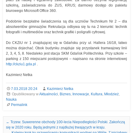
płaci za naukę i egzaminy zawodowe. Za darmo otrzyma legitymację
szkolną, zaświadczenia do ZUS, KRUS; darmowy dostęp do pakietu
biurowego Microsoft Office 360.
Podobnie bezpłatne świadczenia są dla uczniów Technikum Nr 2 – dla
absolwentów gimnazjów. Rekrutacja odbywa się tu na 2 kierunki: technik
fotografii i multimediów oraz technik grafiki i poligrafii cyfrowej.
Do CKZiU nr 1 znajdującej się w Gdańsku przy ul. Hallera 16/18, łatwo
można dojechać. Obok budynku znajduje się przystanek tramwajowy linii
2, 3, 4, 5, 8. Niedaleko jest stacja SKM Gdańsk Politechnika. Przy szkole –
parking z 150 miejscami postojowymi – napisano na stronie internetowej
http://ckziu1.gda.pl
.
Kazimierz Netka
7.03.2018 20:24
Kazimierz Netka
Opublikowany w
Aktualności
,
Biznes
,
Innowacje
,
Kultura
,
Młodzież
,
Nauka
Permalink
Nawigacja we wpisach
←
Tczew. Suwerenne obchody 100-lecia Niepodległości Polski. Zakończą
się w 2020 roku. Będą jednymi z najdłużej trwających w kraju.
Kolejny krok ku przywróceniu komunikacji wodnej na Wiśle. Z inicjatywy