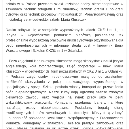
szkoła w w Polsce przeciera szlaki kształcąc osoby niepełnosprawne w
zawodach technik fotografii i multimediów, technik grafiki i poligrafii
cyfrowej oraz technik procesów introligatorskich. Pomysłodawczynią oraz
inicjatorką jest wicedyrektor szkoły, Maria Kluszczyk.
Nauka odbywa się w specjalnie wyposażonych salach. CKZiU nr 1 jest
jedyną w województwie pomorskim placówką posiadającą tak
profesjonalnie wyposażoną pracownię druku cyfrowego przystosowaną dla
osób niepełnosprawnych – informuje Beata Lost – kierownik Biura
Warsztatowego i Szkoleń CKZiU nr 1 w Gdańsku.
– Poza zajęciami kierunkowymi słuchacze mogą skorzystać z nauki języka
angielskiego, koła fotograficznego, zajęć dogoterapii – mówi Maria
Kluszczyk – wicedyrektor ds. form pozaszkolnych w CKZiU nr 1 w Gdańsku.
– Podczas zajęć osoby niepełnosprawne mają pomoc asystentów,
możliwość skorzystania z pokoju relaksacyjnego wyposażonego w
specjalistyczny sprzęt. Szkoła posiada własny transport do przewożenia
osób niepełnosprawnych. Nasze kursy dają ogromną szansę zdobycia
ciekawego zawodu oraz wejścia na rynek pracy jako w pełni
wykwalifikowany pracownik. Pomagamy przełamać bariery, na które
natrafiają osoby niepełnosprawne. Posiadamy bogatą ofertę
kwalifikacyjnych kursów zawodowych dla dorosłych, którzy chcą zdobyć
lub podnieść posiadane kwalifikacje. Współpracujemy z Pracodawcami
Pomorza. Pomagamy w znalezieniu miejsca praktyki zawodowej oraz
pracy. Nasze działania są skuteczne dzięki wysoce wykwalifikowanej