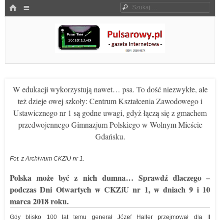
Menu
HOME
Szukaj
SKOCZ DO TREŚCI
Pulsarowy.pl
W edukacji wykorzystują nawet… psa. To dość niezwykłe, ale
też dzieje owej szkoły: Centrum Kształcenia Zawodowego i
Ustawicznego nr 1 są godne uwagi, gdyż łączą się z gmachem
przedwojennego Gimnazjum Polskiego w Wolnym Mieście
Gdańsku.
Fot. z Archiwum CKZiU nr 1.
Polska może być z nich dumna… Sprawdź dlaczego –
podczas Dni Otwartych w CKZiU nr 1, w dniach 9 i 10
marca 2018 roku.
Gdy blisko 100 lat temu generał Józef Haller przejmował dla II