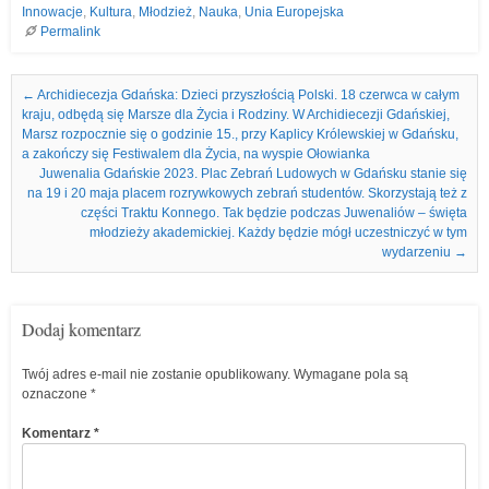
Innowacje
,
Kultura
,
Młodzież
,
Nauka
,
Unia Europejska
Permalink
Nawigacja we wpisach
←
Archidiecezja Gdańska: Dzieci przyszłością Polski. 18 czerwca w całym
kraju, odbędą się Marsze dla Życia i Rodziny. W Archidiecezji Gdańskiej,
Marsz rozpocznie się o godzinie 15., przy Kaplicy Królewskiej w Gdańsku,
a zakończy się Festiwalem dla Życia, na wyspie Ołowianka
Juwenalia Gdańskie 2023. Plac Zebrań Ludowych w Gdańsku stanie się
na 19 i 20 maja placem rozrywkowych zebrań studentów. Skorzystają też z
części Traktu Konnego. Tak będzie podczas Juwenaliów – święta
młodzieży akademickiej. Każdy będzie mógł uczestniczyć w tym
wydarzeniu
→
Dodaj komentarz
Twój adres e-mail nie zostanie opublikowany.
Wymagane pola są
oznaczone
*
Komentarz
*