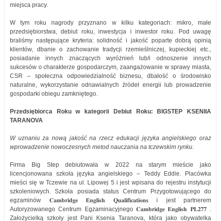
miejsca pracy.
W tym roku nagrody przyznano w kilku kategoriach: mikro, małe
przedsiębiorstwa, debiut roku, inwestycja i inwestor roku. Pod uwagę
braliśmy następujące kryteria: solidność i jakość poparte dobrą opinią
klientów, dbanie o zachowanie tradycji rzemieślniczej, kupieckiej etc.,
posiadanie innych znaczących wyróżnień lub/i odnoszenie innych
sukcesów o charakterze gospodarczym, zaangażowanie w sprawy miasta,
CSR – społeczna odpowiedzialność biznesu, dbałość o środowisko
naturalne, wykorzystanie odnawialnych źródeł energii lub prowadzenie
gospodarki obiegu zamkniętego.
Przedsiębiorca Roku w kategorii Debiut Roku: BIGSTEP KSENIIA
TARANOVA
W uznaniu za nową jakość na rzecz edukacji języka angielskiego oraz
wprowadzenie nowoczesnych metod nauczania na tczewskim rynku.
Firma Big Step debiutowała w 2022 na starym mieście jako
licencjonowana szkoła języka angielskiego – Teddy Eddie. Placówka
mieści się w Tczewie na ul. Lipowej 5 i jest wpisana do rejestru instytucji
szkoleniowych. Szkoła posiada status Centrum Przygotowującego do
egzaminów 𝐂𝐚𝐦𝐛𝐫𝐢𝐝𝐠𝐞 𝐄𝐧𝐠𝐥𝐢𝐬𝐡 𝐐𝐮𝐚𝐥𝐢𝐟𝐢𝐜𝐚𝐭𝐢𝐨𝐧𝐬 i jest partnerem
Autoryzowanego Centrum Egzaminacyjnego 𝐂𝐚𝐦𝐛𝐫𝐢𝐝𝐠𝐞 𝐄𝐧𝐠𝐥𝐢𝐬𝐡 𝐏𝐋𝟐𝟕𝟕 .
Założycielką szkoły jest Pani Ksenia Taranova, która jako obywatelka