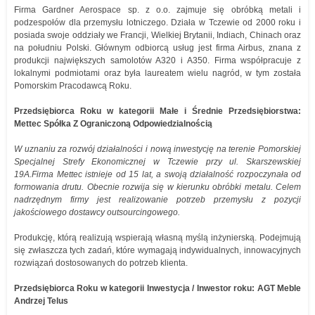
Firma Gardner Aerospace sp. z o.o. zajmuje się obróbką metali i
podzespołów dla przemysłu lotniczego. Działa w Tczewie od 2000 roku i
posiada swoje oddziały we Francji, Wielkiej Brytanii, Indiach, Chinach oraz
na południu Polski. Głównym odbiorcą usług jest firma Airbus, znana z
produkcji największych samolotów A320 i A350. Firma współpracuje z
lokalnymi podmiotami oraz była laureatem wielu nagród, w tym została
Pomorskim Pracodawcą Roku.
Przedsiębiorca Roku w kategorii Małe i Średnie Przedsiębiorstwa:
Mettec Spółka Z Ograniczoną Odpowiedzialnością
W uznaniu za rozwój działalności i nową inwestycję na terenie Pomorskiej
Specjalnej Strefy Ekonomicznej w Tczewie przy ul. Skarszewskiej
19A.Firma Mettec istnieje od 15 lat, a swoją działalność rozpoczynała od
formowania drutu. Obecnie rozwija się w kierunku obróbki metalu. Celem
nadrzędnym firmy jest realizowanie potrzeb przemysłu z pozycji
jakościowego dostawcy outsourcingowego.
Produkcję, którą realizują wspierają własną myślą inżynierską. Podejmują
się zwłaszcza tych zadań, które wymagają indywidualnych, innowacyjnych
rozwiązań dostosowanych do potrzeb klienta.
Przedsiębiorca Roku w kategorii Inwestycja / Inwestor roku: AGT Meble
Andrzej Telus