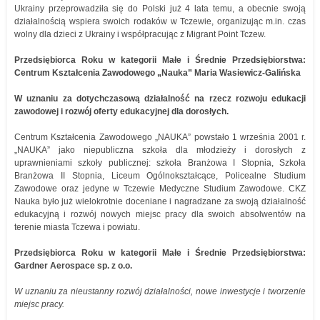
Ukrainy przeprowadziła się do Polski już 4 lata temu, a obecnie swoją
działalnością wspiera swoich rodaków w Tczewie, organizując m.in. czas
wolny dla dzieci z Ukrainy i współpracując z Migrant Point Tczew.
Przedsiębiorca Roku w kategorii Małe i Średnie Przedsiębiorstwa:
Centrum Kształcenia Zawodowego „Nauka” Maria Wasiewicz-Galińska
W uznaniu za dotychczasową działalność na rzecz rozwoju edukacji
zawodowej i rozwój oferty edukacyjnej dla dorosłych.
Centrum Kształcenia Zawodowego „NAUKA” powstało 1 września 2001 r.
„NAUKA” jako niepubliczna szkoła dla młodzieży i dorosłych z
uprawnieniami szkoły publicznej: szkoła Branżowa I Stopnia, Szkoła
Branżowa II Stopnia, Liceum Ogólnokształcące, Policealne Studium
Zawodowe oraz jedyne w Tczewie Medyczne Studium Zawodowe. CKZ
Nauka było już wielokrotnie doceniane i nagradzane za swoją działalność
edukacyjną i rozwój nowych miejsc pracy dla swoich absolwentów na
terenie miasta Tczewa i powiatu.
Przedsiębiorca Roku w kategorii Małe i Średnie Przedsiębiorstwa:
Gardner Aerospace sp. z o.o.
W uznaniu za nieustanny rozwój działalności, nowe inwestycje i tworzenie
miejsc pracy.