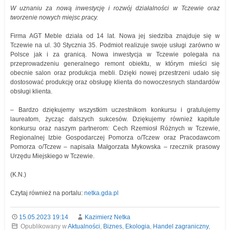
W uznaniu za nową inwestycję i rozwój działalności w Tczewie oraz
tworzenie nowych miejsc pracy.
Firma AGT Meble działa od 14 lat. Nowa jej siedziba znajduje się w
Tczewie na ul. 30 Stycznia 35. Podmiot realizuje swoje usługi zarówno w
Polsce jak i za granicą. Nowa inwestycja w Tczewie polegała na
przeprowadzeniu generalnego remont obiektu, w którym mieści się
obecnie salon oraz produkcja mebli. Dzięki nowej przestrzeni udało się
dostosować produkcję oraz obsługę klienta do nowoczesnych standardów
obsługi klienta.
– Bardzo dziękujemy wszystkim uczestnikom konkursu i gratulujemy
laureatom, życząc dalszych sukcesów. Dziękujemy również kapitule
konkursu oraz naszym partnerom: Cech Rzemiosł Różnych w Tczewie,
Regionalnej Izbie Gospodarczej Pomorza o/Tczew oraz Pracodawcom
Pomorza o/Tczew – napisała Małgorzata Mykowska – rzecznik prasowy
Urzędu Miejskiego w Tczewie.
(K.N.)
Czytaj również na portalu:
netka.gda.pl
15.05.2023 19:14
Kazimierz Netka
Opublikowany w
Aktualności
,
Biznes
,
Ekologia
,
Handel zagraniczny
,