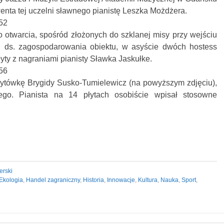
enta tej uczelni sławnego pianistę Leszka Możdżera.
 otwarcia, spośród złożonych do szklanej misy przy wejściu
r. ds. zagospodarowania obiektu, w asyście dwóch hostess
yty z nagraniami pianisty Sławka Jaskułke.
ytówkę Brygidy Susko-Tumielewicz (na powyższym zdjęciu),
o. Pianista na 14 płytach osobiście wpisał stosowne
erski
Ekologia
,
Handel zagraniczny
,
Historia
,
Innowacje
,
Kultura
,
Nauka
,
Sport
,