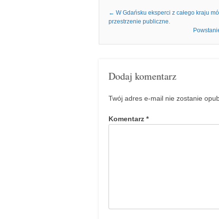
Nawigacja we wpisach
←
W Gdańsku eksperci z całego kraju mów
przestrzenie publiczne.
Powstanie
Dodaj komentarz
Twój adres e-mail nie zostanie opu
Komentarz
*