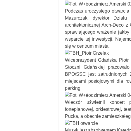
Podczas uroczystego otwarcia 
Mazurczak, dyrektor Działu
architektonicznej Arch-Deco 
sprawiającego wrażenie jakby
wsparcie tej inwestycji. Naje
się w centrum miasta.
Wiceprezydent Gdańska Piotr 
Stoczni Gdańskiej pracowało
BPO/SSC jest zatrudnionych 2
miejscami postojowymi dla r
parking.
Wieczór uświetnił koncert 
fortepianowej, orkiestrowej, te
Pucka, a obecnie zamieszkałeg
Muzyk jest absolwentem Katedr