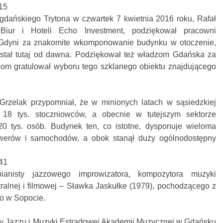
gdańskiego Trytona w czwartek 7 kwietnia 2016 roku, Rafał
 Biur i Hoteli Echo Investment, podziękował pracowni
z Gdyni za znakomite wkomponowanie budynku w otoczenie,
 stał tutaj od dawna. Podziękował też władzom Gdańska za
mcom gratulował wyboru tego szklanego obiektu znajdującego
Grzelak przypomniał, że w minionych latach w sąsiedzkiej
 18 tys. stoczniowców, a obecnie w tutejszym sektorze
0 tys. osób. Budynek ten, co istotne, dysponuje wieloma
owerów i samochodów, a obok stanął duży ogólnodostępny
pianisty jazzowego improwizatora, kompozytora muzyki
atralnej i filmowej – Sławka Jaskułke (1979), pochodzącego z
o w Sopocie.
y Jazzu i Muzyki Estradowej Akademii Muzycznej w Gdańsku