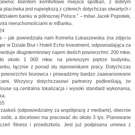
pewnić klientom komfortowe miejsce spotkań, z dobrym
 placówka jest największą z czterech dotychczas otwartych i
działem banku w północnej Polsce.” – mówi Jacek Popiołek,
ania nieruchomościami w mBanku.
– jak powiedziała nam Kornelia Łukaszewska (na zdjęciu
ger w Dziale Biur i Hoteli Echo Investment, odpowiadająca za
zewiduje długoterminowy najem dwóch powierzchni: 200 mkw.
dto około 1 000 mkw. na pierwszym piętrze budynku,
nku, łącznie z ponad stu stanowiskami pracy. Dotychczas
c. powierzchni biurowca i prowadzimy bardzo zaawansowane
ami. Wszyscy dotychczasowi partnerzy podkreślają, że
ouse są centralna lokalizacja i wysoki standard wykonania,
ka.
rzaskoś (odpowiedzialny za współpracę z mediami), obecnie
0 osób, a docelowo ma pracować do około 3 tys. Planowane
iczeń fitness i przedszkola. Jest już podpisana umowa z