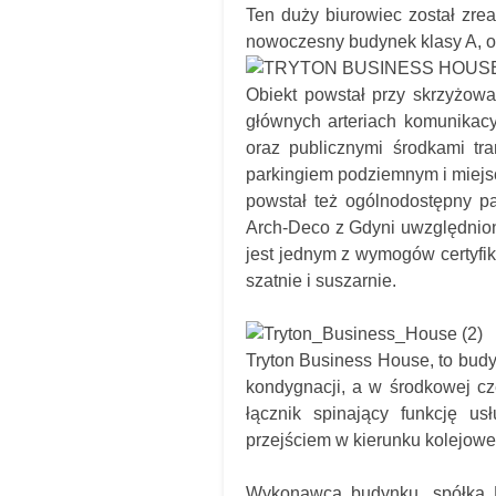
Ten duży biurowiec został zre
nowoczesny budynek klasy A, of
Obiekt powstał przy skrzyżowa
głównych arteriach komunikac
oraz publicznymi środkami tr
parkingiem podziemnym i miejs
powstał też ogólnodostępny pa
Arch-Deco z Gdyni uwzględnion
jest jednym z wymogów certyfi
szatnie i suszarnie.
Tryton Business House, to budy
kondygnacji, a w środkowej cz
łącznik spinający funkcję 
przejściem w kierunku kolejow
Wykonawca budynku, spółka E