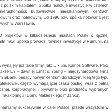
z polskim kapitałem. Spółka realizuje inwestycje w czterech
ieruchomości: budownictwie mieszkaniowym, centrach
rowym oraz hotelowym. Od 1996 roku spółka notowana jest
owych w Warszawie.
 projektów w kilkudziesięciu miastach Polski o łącznej
 mln mkw. Spółka prowadzi również inwestycje w Rumunii, na
wynajęły już takie firmy, jak: Ciklum, Kainos Software, PGS
 a także EY – dawniej Ernst & Young – międzynarodowa firma
ym mBank, będący nowym centrum doradczym. Ideą tego typu
pleksowej, często wymagającej czasu obsługi wraz z pełną
znej, korporacyjnej i prywatnej oraz produktów wybranych
, mFaktoringu i Domu Maklerskiego mBanku).
hamiamy sukcesywnie w całej Polsce, przede wszystkim w