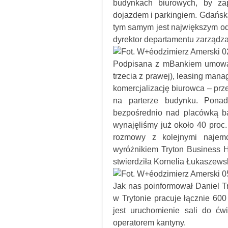
budynkach biurowych, by za
dojazdem i parkingiem. Gdańska
tym samym jest największym od
dyrektor departamentu zarządz
Podpisana z mBankiem umowa 
trzecia z prawej), leasing mana
komercjalizację biurowca – pr
na parterze budynku. Pona
bezpośrednio nad placówką ba
wynajęliśmy już około 40 pro
rozmowy z kolejnymi najemc
wyróżnikiem Tryton Business H
stwierdziła Kornelia Łukaszews
Jak nas poinformował Daniel T
w Trytonie pracuje łącznie 60
jest uruchomienie sali do ćw
operatorem kantyny.