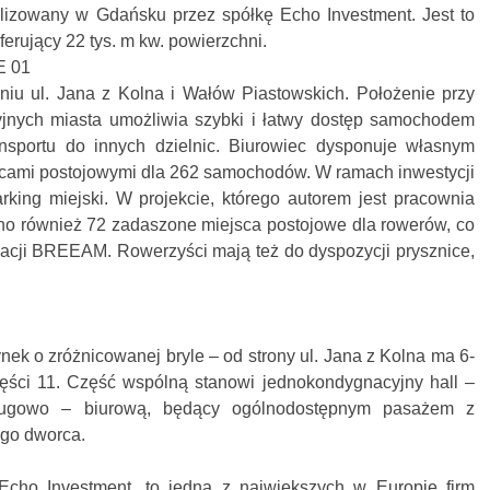
alizowany w Gdańsku przez spółkę Echo Investment. Jest to
erujący 22 tys. m kw. powierzchni.
niu ul. Jana z Kolna i Wałów Piastowskich. Położenie przy
yjnych miasta umożliwia szybki i łatwy dostęp samochodem
ansportu do innych dzielnic. Biurowiec dysponuje własnym
cami postojowymi dla 262 samochodów. W ramach inwestycji
rking miejski. W projekcie, którego autorem jest pracownia
o również 72 zadaszone miejsca postojowe dla rowerów, co
kacji BREEAM. Rowerzyści mają też do dyspozycji prysznice,
nek o zróżnicowanej bryle – od strony ul. Jana z Kolna ma 6-
ęści 11. Część wspólną stanowi jednokondygnacyjny hall –
usługowo – biurową, będący ogólnodostępnym pasażem z
ego dworca.
cho Investment, to jedna z największych w Europie firm