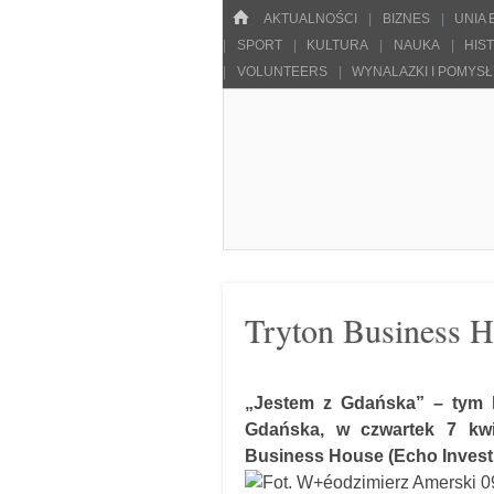
Menu
HOME
SKOCZ DO TREŚCI
AKTUALNOŚCI
BIZNES
UNIA
SPORT
KULTURA
NAUKA
HIS
VOLUNTEERS
WYNALAZKI I POMYS
Pulsarowy.pl
Tryton Business 
„Jestem z Gdańska” – tym 
Gdańska, w czwartek 7 kwi
Business House (Echo Invest