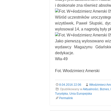
i doskonale zna również absolw
Wśród uczestników uroczystego
wizytówek, Paweł Słupski, dy
wylosował 14, a nagrodą były pł
Jako pierwszą wylosowano wiz
wydawcy Magazynu Gdańskieg
dedykacje.
Wła-49
Fot. Włodzimierz Amerski
8.04.2016 22:06
Włodzimierz Am
Opublikowany w
Aktualności
,
Biznes
,
Turystyka
,
Unia Europejska
Permalink