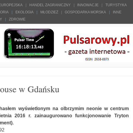
 EUROPEJSKA
HANDEL ZAGRANICZNY
INNOWACJE
TURYSTYKA
TORIA
EKOLOGIA
MŁODZIEŻ
GOSPODARKA MORSKA
INNE
ŁY
ZDROWIE
House w Gdańsku
hasłem wyświetlonym na olbrzymim neonie w centrum
etnia 2016 r. zainaugurowano funkcjonowanie Tryton
ment).