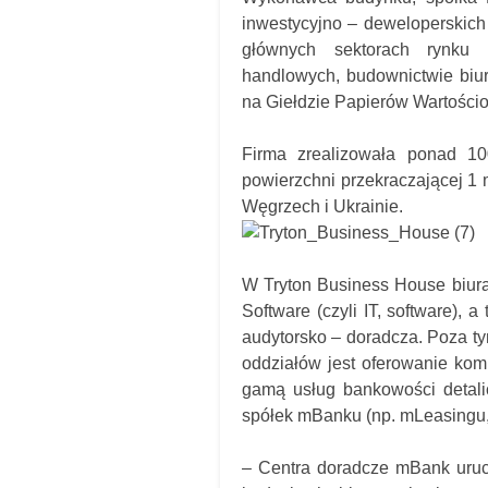
inwestycyjno – deweloperskich 
głównych sektorach rynku n
handlowych, budownictwie biu
na Giełdzie Papierów Wartości
Firma zrealizowała ponad 100
powierzchni przekraczającej 1
Węgrzech i Ukrainie.
W Tryton Business House biura 
Software (czyli IT, software),
audytorsko – doradcza. Poza t
oddziałów jest oferowanie kom
gamą usług bankowości detalic
spółek mBanku (np. mLeasingu
– Centra doradcze mBank uruc