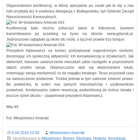
Organizatorem konferencji, w której specjalnie po nauki jak to się u nas
robi przybyła też 4-osobowa delegacja z Białegostoku, był Gdański Zarząd
Nieruchomości Komunalnych.
Konferencję było można zobaczyć także w Internecie, bowiem
transmitowano jej przebieg na żywo na stronie: www.gdansk.pl.
Jednorazowo oglądało ją około stu osób, a łącznie prawie trzy tysiące.
Prezydent Adamowicz na koniec podziękował nagrodzonym osobom,
doceniając ich społeczną aktywność. Ich konsekwencję w działaniach. Jak
stwierdził, masowe uwłaszczenie mieszkań jakie nastąpiło w poprzednich
latach zrobiło swoje. Gdańszczanie stali się właścicielami lokali,
zmieniając swoją mentalność co do majątku trwałego. Teraz przyszedł czas
na uwłaszczenie podwórek. Trzeba jednak w tym zakresie zmienić prawo.
Bo podwórka, to lustro nas samych mieszkańców i użytkowników
podwórek. Kontynuujmy zatem rewolucję podwórkową do końca świata i
jeszcze dzień dłużej – zaapelował prezydent Adamowicz.
Wła-49
Fot. Włodzimierz Amerski
6.04.2016 22:00
Włodzimierz Amerski
Opublikowany w
Aktualności
,
Biznes
,
Ekologia
,
Historia
,
Innowacje
,