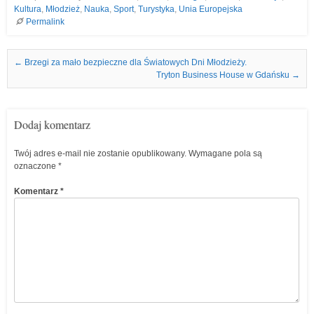
Kultura
,
Młodzież
,
Nauka
,
Sport
,
Turystyka
,
Unia Europejska
Permalink
Nawigacja we wpisach
←
Brzegi za mało bezpieczne dla Światowych Dni Młodzieży.
Tryton Business House w Gdańsku
→
Dodaj komentarz
Twój adres e-mail nie zostanie opublikowany.
Wymagane pola są
oznaczone
*
Komentarz
*