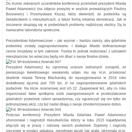
Do licznie zebranych uczestników konferencji przemówił prezydent Miasta
Paweł Adamowicz (na zdjęciu powyżej w asyście prowadzących Pauliny
Borysewicz i Przemysława Kluza), który stwierdził, że podwórka są
świadectwem o mieszkańcach, a także formą lokalnej demokracji. Jak w
soczewce skupiają się w podwórkach problemy najbliższej okolicy. Są to
namacalne laboratoria społeczne.
Prezydentowi Adamowiczowi – jak wyznał – bardzo zależy, aby gdańskie
podwórka zostały zagospodarowane. I dlatego Miasto dofinansowuje
cenne inicjatywy w tym zakresie. Trzeba to jednak realizować z udziałem
mieszkańców, bo wówczas będą oni dbać o swoje finalne dzieła.
Prezydent Adamowicz ku ogromnej uciesze zebranych oznajmił, że
pierwszego kwietniowego weekendu udało mu się m.in. przekonać
skarbnik miasta Teresę Blacharską do wyasygnowania w 2016 roku
dodatkowej łącznej puli 700 tys. zł na zagospodarowanie gdańskich
podwórek. Na liście rezerwowej jest ich 22. Zaapelował też, aby co roku
organizować takie spotkania osób zaangażowanych w przekształcanie
gdańskich podwórek celem sprawdzenia, czy ograniczyli się oni tylko do
jednorazowej akcji, czy też nadal dbają o swoje zmodernizowane dobro.
Podczas konferencji Prezydent Miasta Gdańska Paweł Adamowicz
uhonorował i nagrodził mieszkańców, którzy w roku 2015 najaktywniej
włączyli się w pracę i odnowę swoich podwórek. Dyplomy i nagrody
rzeczowe w postaci sekatora, ogrodowej taczki lub grabi, otrzymała m.in.