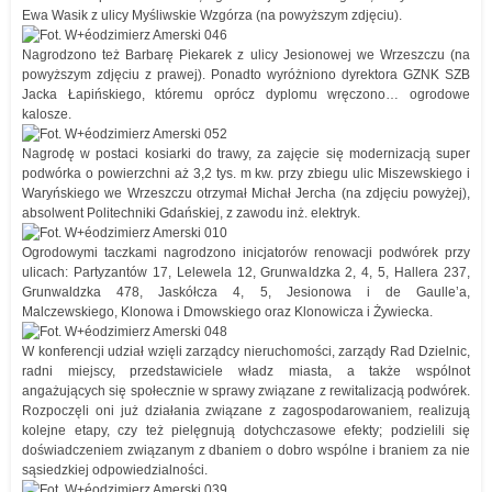
Ewa Wasik z ulicy Myśliwskie Wzgórza (na powyższym zdjęciu).
Nagrodzono też Barbarę Piekarek z ulicy Jesionowej we Wrzeszczu (na
powyższym zdjęciu z prawej). Ponadto wyróżniono dyrektora GZNK SZB
Jacka Łapińskiego, któremu oprócz dyplomu wręczono… ogrodowe
kalosze.
Nagrodę w postaci kosiarki do trawy, za zajęcie się modernizacją super
podwórka o powierzchni aż 3,2 tys. m kw. przy zbiegu ulic Miszewskiego i
Waryńskiego we Wrzeszczu otrzymał Michał Jercha (na zdjęciu powyżej),
absolwent Politechniki Gdańskiej, z zawodu inż. elektryk.
Ogrodowymi taczkami nagrodzono inicjatorów renowacji podwórek przy
ulicach: Partyzantów 17, Lelewela 12, Grunwaldzka 2, 4, 5, Hallera 237,
Grunwaldzka 478, Jaskółcza 4, 5, Jesionowa i de Gaulle’a,
Malczewskiego, Klonowa i Dmowskiego oraz Klonowicza i Żywiecka.
W konferencji udział wzięli zarządcy nieruchomości, zarządy Rad Dzielnic,
radni miejscy, przedstawiciele władz miasta, a także wspólnot
angażujących się społecznie w sprawy związane z rewitalizacją podwórek.
Rozpoczęli oni już działania związane z zagospodarowaniem, realizują
kolejne etapy, czy też pielęgnują dotychczasowe efekty; podzielili się
doświadczeniem związanym z dbaniem o dobro wspólne i braniem za nie
sąsiedzkiej odpowiedzialności.