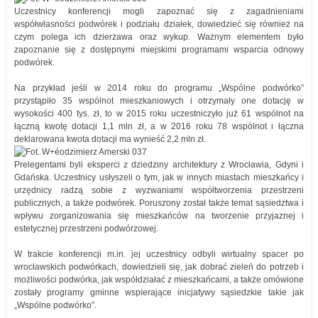
Uczestnicy konferencji mogli zapoznać się z zagadnieniami
współwłasności podwórek i podziału działek, dowiedzieć się również na
czym polega ich dzierżawa oraz wykup. Ważnym elementem było
zapoznanie się z dostępnymi miejskimi programami wsparcia odnowy
podwórek.
Na przykład jeśli w 2014 roku do programu „Wspólne podwórko”
przystąpiło 35 wspólnot mieszkaniowych i otrzymały one dotację w
wysokości 400 tys. zł, to w 2015 roku uczestniczyło już 61 wspólnot na
łączną kwotę dotacji 1,1 mln zł, a w 2016 roku 78 wspólnot i łączna
deklarowana kwota dotacji ma wynieść 2,2 mln zł.
Prelegentami byli eksperci z dziedziny architektury z Wrocławia, Gdyni i
Gdańska. Uczestnicy usłyszeli o tym, jak w innych miastach mieszkańcy i
urzędnicy radzą sobie z wyzwaniami współtworzenia przestrzeni
publicznych, a także podwórek. Poruszony został także temat sąsiedztwa i
wpływu zorganizowania się mieszkańców na tworzenie przyjaznej i
estetycznej przestrzeni podwórzowej.
W trakcie konferencji m.in. jej uczestnicy odbyli wirtualny spacer po
wrocławskich podwórkach, dowiedzieli się, jak dobrać zieleń do potrzeb i
możliwości podwórka, jak współdziałać z mieszkańcami, a także omówione
zostały programy gminne wspierające inicjatywy sąsiedzkie takie jak
„Wspólne podwórko”.