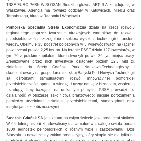
TSSE EURO-PARK WISŁOSAN. Siedziba główna ARP S.A. znajduje się w
Warszawie. Agencja ma również oddziały w Katowicach, Mielcu oraz
Tarnobrzegu, biura w Radomiu i Wrocławiu.
Pomorska Specjalna Strefa Ekonomiczna
działa na rzecz rozwoju
regionalnego poprzez tworzenie atrakcyjnych warunków do rozwoju
przedsiębiorczości, szczególnie z sektora wysokich technologii i transferu
wiedzy. Obejmuje 35 podstref położonych w 5 województwach na łącznej
powierzchni prawie 2,25 tys. ha. Na terenie PSSE działa 127 inwestorów, w
tym 70 z polskim kapitałem, które stworzyli prawie 26 tys. miejsc pracy.
Zrealizowane przez nich inwestycje osiągnęły poziom 12,3 mld zł.
Należące do Strefy Gdański Park Naukowo-Technologiczny i
skoncentrowany na gospodarce morskiej Bałtycki Port Nowych Technologii
są ośrodkami stymulującymi rozwój innowacyjnej pomorskiej
przedsiębiorczości opartej o wiedzę. Łącząc naukę z biznesem, wspierają
startupy, firmy bazujące na unikalnym pomyśle. PSSE prowadzi też
działalność w obszarze szkolnictwa branżowego: inicjuje porozumienia
pomiędzy uczelniami, szkołami, przedsiębiorcami, samorządami oraz
instytucjami okołobiznesowymi
Stocznia Gdańsk SA
jest znana na całym świecie jako producent statków.
W 65–letniej historii zbudowaliśmy dla armatorów z całego świata ponad
1000 jednostek pełnomorskich o różnym typie i zastosowaniu. Dziś
Stocznia to nowoczesny zakład produkcyjny, który skupia się nie tylko na
produkcji okrętowej, ale również realizuje zlecenia z zakresu konstrukcji