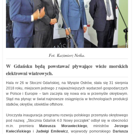
Fot. Kazimierz Netka
.
W Gdańsku będą powstawać pływające wieże morskich
elektrowni wiatrowych.
Hala nr 26 w Stoczni Gdańskiej, na Wyspie Ostrów, stała się 31 sierpnia
2018 roku, miejscem jednego z najważniejszych wydarzeń gospodarczych
w Polsce i Europie – tam zaczęła się nowa era w przemyśle okrętowym.
Stąd ma płynąc w świat najnowsze osiągnięcia w technologiach produkcji
statków, okrętów, obiektów offshore.
Uroczysta inauguracja programu rozwoju polskiego przemysłu okrętowego
pod nazwą: „Stocznia Gdańsk 4.0 Nowy początek” odbył się w obecności
m.in. premiera
Mateusza Morawieckiego
, ministrów
Jerzego
Kwiecińskiego
i
Jadwigi Emilewicz
, wojewody pomorskiego
Dariusza