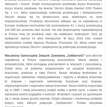
stalowych i innych. Dzięki innowacyjności przetrwała kryzys finansowy i
kryzys branży okrętowej. Na terenie Stoczni działa również GSG Towers
Sp. z o.o., która wykorzystując potencjał produkcyjny i doświadczenie
Stoczni skupia się na dostarczaniu wież wiatrowych na rynki
międzynarodowe. Produkcja stoczniowa odbywa się na największej w
Europie środkowo-wschodniej hali przemysłowej K1 z mocą produkcyjną
100 000 ton przerobu stali rocznie. Na hali dysponujemy najwydajniejszą
w Polsce linią do produkcji wież dla elektrowni wiatrowych. Dziś jej
wydajność wynosi 14 wież miesięcznie. W lipcu 2018 roku nowym
właścicielem została Agencja Rozwoju Przemysłu SA, której celem jest
stymulacja rozwoju Stoczni i zwiększenie jej potencjału produkcyjnego.
Niezależny Samorządny Związek Zawodowy „Solidarność”
jest obecnie
największą w Polsce organizacją pracowników. Mamy wiedzę i
doświadczenie, które pomagają pracownikom w relacjach z pracodawcą.
Dzięki temu, że jesteśmy zorganizowani na zasadzie terytorialno-
branżowej, jesteśmy w całej Polsce. Nasze struktury terytorialne to:
organizacje zakładowe, międzyzakładowe i regiony a struktury branżowe
to: krajowe i regionalne sekretariaty branżowe oraz krajowe,
międzyregionalne i regionalne sekcje branżowe. Nasza historia rozpoczęła
się w 1980 r. kiedy pracownicy podjęli walkę o godne życie, o prawo do
wyrażania swoich poglądów o wolność. W tamtych czasach za upominanie
się o swoje prawa groziły represje. Dzięki odwadze i niezłomnej postawie
tysięcy ludzi, których połączyła „Solidarność”, Polska odzyskała