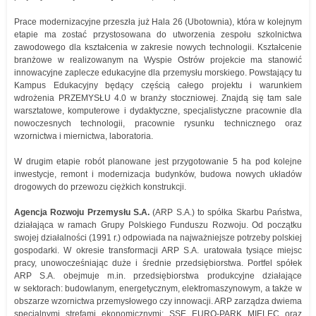
Prace modernizacyjne przeszła już Hala 26 (Ubotownia), która w kolejnym
etapie ma zostać przystosowana do utworzenia zespołu szkolnictwa
zawodowego dla kształcenia w zakresie nowych technologii. Kształcenie
branżowe w realizowanym na Wyspie Ostrów projekcie ma stanowić
innowacyjne zaplecze edukacyjne dla przemysłu morskiego. Powstający tu
Kampus Edukacyjny będący częścią całego projektu i warunkiem
wdrożenia PRZEMYSŁU 4.0 w branży stoczniowej. Znajdą się tam sale
warsztatowe, komputerowe i dydaktyczne, specjalistyczne pracownie dla
nowoczesnych technologii, pracownie rysunku technicznego oraz
wzornictwa i miernictwa, laboratoria.
W drugim etapie robót planowane jest przygotowanie 5 ha pod kolejne
inwestycje, remont i modernizacja budynków, budowa nowych układów
drogowych do przewozu ciężkich konstrukcji.
Agencja Rozwoju Przemysłu S.A.
(ARP S.A.) to spółka Skarbu Państwa,
działająca w ramach Grupy Polskiego Funduszu Rozwoju. Od początku
swojej działalności (1991 r.) odpowiada na najważniejsze potrzeby polskiej
gospodarki. W okresie transformacji ARP S.A. uratowała tysiące miejsc
pracy, unowocześniając duże i średnie przedsiębiorstwa. Portfel spółek
ARP S.A. obejmuje m.in. przedsiębiorstwa produkcyjne działające
w sektorach: budowlanym, energetycznym, elektromaszynowym, a także w
obszarze wzornictwa przemysłowego czy innowacji. ARP zarządza dwiema
specjalnymi strefami ekonomicznymi: SSE EURO-PARK MIELEC oraz