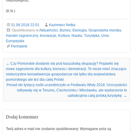
niepodległość.
(K.N.)
31.08.2018 22:01
Kazimierz Netka
Opublikowany w
Aktualności
,
Biznes
,
Ekologia
,
Gospodarka morska
,
Handel zagraniczny
,
Innowacje
,
Kultura
,
Nauka
,
Turystyka
,
Unia
Europejska
Permalink
Nawigacja we wpisach
←
Czy Pomorskie dostanie się pod kaszubską okupację? Pojawiło się
nowe zagrożenie dla kultury, biznesu i demokracji. To może mieć znacząco
niekorzystne konsekwencje gospodarcze nie tylko dla województwa
pomorskiego ale też dla całej Polski.
Ponad sto tysięcy osób uczestniczyło w Festiwalu Wisły 2018. Uroczystości
odbywały się w Toruniu, Ciechocinku i Włocławku, ale wydarzenie to
uatrakcyjnia całą polską turystykę.
→
Dodaj komentarz
Twój adres e-mail nie zostanie opublikowany.
Wymagane pola są