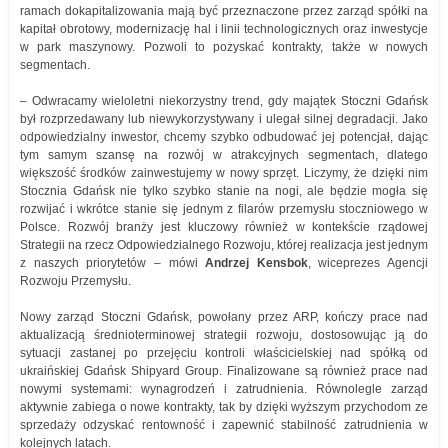
ramach dokapitalizowania mają być przeznaczone przez zarząd spółki na
kapitał obrotowy, modernizację hal i linii technologicznych oraz inwestycje
w park maszynowy. Pozwoli to pozyskać kontrakty, także w nowych
segmentach.
– Odwracamy wieloletni niekorzystny trend, gdy majątek Stoczni Gdańsk
był rozprzedawany lub niewykorzystywany i ulegał silnej degradacji. Jako
odpowiedzialny inwestor, chcemy szybko odbudować jej potencjał, dając
tym samym szansę na rozwój w atrakcyjnych segmentach, dlatego
większość środków zainwestujemy w nowy sprzęt. Liczymy, że dzięki nim
Stocznia Gdańsk nie tylko szybko stanie na nogi, ale będzie mogła się
rozwijać i wkrótce stanie się jednym z filarów przemysłu stoczniowego w
Polsce. Rozwój branży jest kluczowy również w kontekście rządowej
Strategii na rzecz Odpowiedzialnego Rozwoju, której realizacja jest jednym
z naszych priorytetów – mówi
Andrzej Kensbok
, wiceprezes Agencji
Rozwoju Przemysłu.
Nowy zarząd Stoczni Gdańsk, powołany przez ARP, kończy prace nad
aktualizacją średnioterminowej strategii rozwoju, dostosowując ją do
sytuacji zastanej po przejęciu kontroli właścicielskiej nad spółką od
ukraińskiej Gdańsk Shipyard Group. Finalizowane są również prace nad
nowymi systemami: wynagrodzeń i zatrudnienia. Równolegle zarząd
aktywnie zabiega o nowe kontrakty, tak by dzięki wyższym przychodom ze
sprzedaży odzyskać rentowność i zapewnić stabilność zatrudnienia w
kolejnych latach.