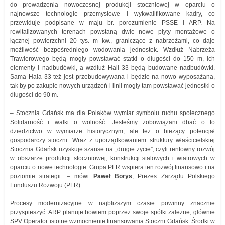
do prowadzenia nowoczesnej produkcji stoczniowej w oparciu o
najnowsze technologie przemysłowe i wykwalifikowane kadry, co
przewiduje podpisane w maju br. porozumienie PSSE i ARP. Na
rewitalizowanych terenach powstaną dwie nowe płyty montażowe o
łącznej powierzchni 20 tys. m kw., graniczące z nabrzeżami, co daje
możliwość bezpośredniego wodowania jednostek. Wzdłuż Nabrzeża
Trawlerowego będą mogły powstawać statki o długości do 150 m, ich
elementy i nadbudówki, a wzdłuż Hali 33 będą budowane nadbudówki.
Sama Hala 33 też jest przebudowywana i będzie na nowo wyposażana,
tak by po zakupie nowych urządzeń i linii mogły tam powstawać jednostki o
długości do 90 m.
– Stocznia Gdańsk ma dla Polaków wymiar symbolu ruchu społecznego
Solidarność i walki o wolność. Jesteśmy zobowiązani dbać o to
dziedzictwo w wymiarze historycznym, ale też o bieżący potencjał
gospodarczy stoczni. Wraz z uporządkowaniem struktury właścicielskiej
Stocznia Gdańsk uzyskuje szanse na „drugie życie”, czyli rentowny rozwój
w obszarze produkcji stoczniowej, konstrukcji stalowych i wiatrowych w
oparciu o nowe technologie. Grupa PFR wspiera ten rozwój finansowo i na
poziomie strategii. – mówi
Paweł Borys
, Prezes Zarządu Polskiego
Funduszu Rozwoju (PFR).
Procesy modernizacyjne w najbliższym czasie powinny znacznie
przyspieszyć. ARP planuje bowiem poprzez swoje spółki zależne, głównie
SPV Operator istotne wzmocnienie finansowania Stoczni Gdańsk. Środki w