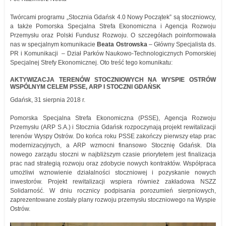
Twórcami programu „Stocznia Gdańsk 4.0 Nowy Początek” są stoczniowcy,
a także Pomorska Specjalna Strefa Ekonomiczna i Agencja Rozwoju
Przemysłu oraz Polski Fundusz Rozwoju. O szczegółach poinformowała
nas w specjalnym komunikacie
Beata Ostrowska
– Główny Specjalista ds.
PR i Komunikacji – Dział Parków Naukowo-Technologicznych Pomorskiej
Specjalnej Strefy Ekonomicznej. Oto treść tego komunikatu:
AKTYWIZACJA TERENÓW STOCZNIOWYCH NA WYSPIE OSTRÓW
WSPÓLNYM CELEM PSSE, ARP I STOCZNI GDAŃSK
Gdańsk, 31 sierpnia 2018 r.
Pomorska Specjalna Strefa Ekonomiczna (PSSE), Agencja Rozwoju
Przemysłu (ARP S.A.) i Stocznia Gdańsk rozpoczynają projekt rewitalizacji
terenów Wyspy Ostrów. Do końca roku PSSE zakończy pierwszy etap prac
modernizacyjnych, a ARP wzmocni finansowo Stocznię Gdańsk. Dla
nowego zarządu stoczni w najbliższym czasie priorytetem jest finalizacja
prac nad strategią rozwoju oraz zdobycie nowych kontraktów. Współpraca
umożliwi wznowienie działalności stoczniowej i pozyskanie nowych
inwestorów. Projekt rewitalizacji wspiera również zakładowa NSZZ
Solidarność. W dniu rocznicy podpisania porozumień sierpniowych,
zaprezentowane zostały plany rozwoju przemysłu stoczniowego na Wyspie
Ostrów.