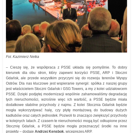
Fot. Kazimierz Netka
– Cieszę się, że współpraca z PSSE układa się pomyślnie. To dobry
kierunek dla obu stron, który zapewni korzyści PSSE, ARP i Stoczni
Gdańsk, ale przede wszystkim przyczyni się do rozwoju terenów Wyspy
Ostrów. Dla nas kluczowe jest wspieranie synergii: spółka z naszej grupy
jest właścicielem Stoczni Gdańsk i GSG Towers, a my z kolei udziałowcem
PSSE. Dzięki podjętej modernizacji wspólnie zahamowaliśmy degradację
tych nieruchomości, wzrośnie więc ich wartość, a PSSE będzie miała
dodatkowe stabilne przychody z najmu. Z kolei Stocznia Gdańsk będzie
mogła wykorzystywać halę, czy płytę montażową do budowy dużych
kadłubów oraz całych jednostek. Pozwoli to znacząco zwiększyć przychody
w kolejnych latach. Z czasem te nieruchomości mogą być odkupione przez
Stocznię Gdańsk, a PSSE będzie mogła przeznaczyć środki na inne
projekty – dodaje
Andrzej Kensbok
, wiceprezes ARP.