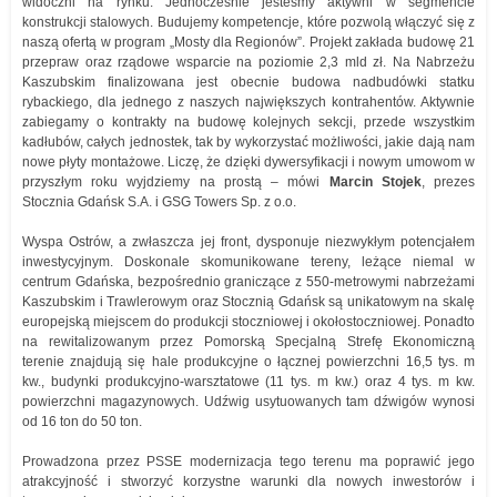
widoczni na rynku. Jednocześnie jesteśmy aktywni w segmencie
konstrukcji stalowych. Budujemy kompetencje, które pozwolą włączyć się z
naszą ofertą w program „Mosty dla Regionów”. Projekt zakłada budowę 21
przepraw oraz rządowe wsparcie na poziomie 2,3 mld zł. Na Nabrzeżu
Kaszubskim finalizowana jest obecnie budowa nadbudówki statku
rybackiego, dla jednego z naszych największych kontrahentów. Aktywnie
zabiegamy o kontrakty na budowę kolejnych sekcji, przede wszystkim
kadłubów, całych jednostek, tak by wykorzystać możliwości, jakie dają nam
nowe płyty montażowe. Liczę, że dzięki dywersyfikacji i nowym umowom w
przyszłym roku wyjdziemy na prostą – mówi
Marcin Stojek
, prezes
Stocznia Gdańsk S.A. i GSG Towers Sp. z o.o.
Wyspa Ostrów, a zwłaszcza jej front, dysponuje niezwykłym potencjałem
inwestycyjnym. Doskonale skomunikowane tereny, leżące niemal w
centrum Gdańska, bezpośrednio graniczące z 550-metrowymi nabrzeżami
Kaszubskim i Trawlerowym oraz Stocznią Gdańsk są unikatowym na skalę
europejską miejscem do produkcji stoczniowej i okołostoczniowej. Ponadto
na rewitalizowanym przez Pomorską Specjalną Strefę Ekonomiczną
terenie znajdują się hale produkcyjne o łącznej powierzchni 16,5 tys. m
kw., budynki produkcyjno-warsztatowe (11 tys. m kw.) oraz 4 tys. m kw.
powierzchni magazynowych. Udźwig usytuowanych tam dźwigów wynosi
od 16 ton do 50 ton.
Prowadzona przez PSSE modernizacja tego terenu ma poprawić jego
atrakcyjność i stworzyć korzystne warunki dla nowych inwestorów i