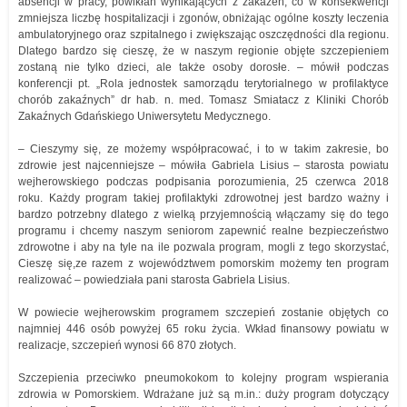
absencji w pracy, powikłań wynikających z zakażeń, co w konsekwencji
zmniejsza liczbę hospitalizacji i zgonów, obniżając ogólne koszty leczenia
ambulatoryjnego oraz szpitalnego i zwiększając oszczędności dla regionu.
Dlatego bardzo się cieszę, że w naszym regionie objęte szczepieniem
zostaną nie tylko dzieci, ale także osoby dorosłe. – mówił podczas
konferencji pt. „Rola jednostek samorządu terytorialnego w profilaktyce
chorób zakaźnych” dr hab. n. med. Tomasz Smiatacz z Kliniki Chorób
Zakaźnych Gdańskiego Uniwersytetu Medycznego.
– Cieszymy się, ze możemy współpracować, i to w takim zakresie, bo
zdrowie jest najcenniejsze – mówiła Gabriela Lisius – starosta powiatu
wejherowskiego podczas podpisania porozumienia, 25 czerwca 2018
roku. Każdy program takiej profilaktyki zdrowotnej jest bardzo ważny i
bardzo potrzebny dlatego z wielką przyjemnością włączamy się do tego
programu i chcemy naszym seniorom zapewnić realne bezpieczeństwo
zdrowotne i aby na tyle na ile pozwala program, mogli z tego skorzystać,
Cieszę się,ze razem z województwem pomorskim możemy ten program
realizować – powiedziała pani starosta Gabriela Lisius.
W powiecie wejherowskim programem szczepień zostanie objętych co
najmniej 446 osób powyżej 65 roku życia. Wkład finansowy powiatu w
realizacje, szczepień wynosi 66 870 złotych.
Szczepienia przeciwko pneumokokom to kolejny program wspierania
zdrowia w Pomorskiem. Wdrażane już są m.in.: duży program dotyczący