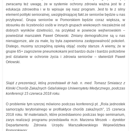
zwracamy też uwagę, że w systemie ochrony zdrowia ważna jest te z
edukacja zdrowotna i w to wpisuje się nasz program. Jest to te z silny
element polityki senioralnej, uwzględniającej fakt ze seniorów będzie u nas
przybywać. Grupa seniorów w Pomorskiem będzie coraz większa, w
stosunku do liczebności osób w innych grupach wiekowych niezależnie od
dobrych wyników dzietności, na przykład w powiecie wejherowskim –
powiedział marszałek Paweł Orłowski. Zmiany demograficzne są u nas
nienajgorsze, ale za małe, by była zapewniona zastępowalność pokoleń.
Dlatego, musimy szczególną opieką objąć osoby starsze. A wiemy, że w
grupie 65+ zagrożenie pneumokokami jest bardzo duże i bardzo potrzebne
jest działanie w ochronie życia i zdrowia seniorów – stwierdził Paweł
Orłowski.
Slajd z prezentacji, którą przedstawił dr hab. n. med. Tomasz Smiatacz z
Kliniki Chorób Zakaźnych Gdańskiego Uniwersytetu Medycznego, podczas
konferencji 15 czerwca 2018 roku.
O problemie tym szerzej mówiono podczas konferencji pt. „Rola jednostek
samorządu terytorialnego w profilaktyce chorób zakaźnych”, 15 czerwca
2018 roku. W materiałach, które przedstawiono podczas tego seminarium,
zarys realizacji programu przedstawiła m.in. Marzena Mrozek – dyrektor
Departamentu Zdrowia Urzędu Marszałkowskiego Województwa
Pomorskiego: