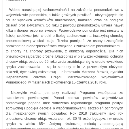
– Wobec narastającej zachorowalności na zakażenia pneumokokowe w
województwie pomorskim, a także groźnych powikłań i utrzymujących się
od lat wysokich wskaźników umieralności, nadszedł czas na podjęcie
działań profilaktycznych. Co roku z powodu pneumokoków umiera nawet
kilka milionów osób na świecie. Województwo pomorskie jest niestety w
ścisłej czołówce jeśli chodzi o liczbę zachorowań na inwazyjną chorobę
pneumokokową w skali kraju. Trzeba pamiętać, że osoby szczególnie
narażone na niebezpieczeństwa związane z zakażeniem pneumokokami –
to chorzy na choroby przewlekłe, z obniżoną odpornością. Dla nich
pneumokoki są bardzo groźne. Dlatego też w pierwszej kolejności ochroną
chcemy objąć osoby po 65 roku życia znajdujące się w grupie wysokiego
ryzyka zachorowania – są to seniorzy m.in. z przewlekłym nieżytem
oskrzeli, dychawicą oskrzelową – informowała Marzena Mrozek, dyrektor
Departamentu Zdrowia Urzędu Marszałkowskiego Województwa
Pomorskiego, w materiałach z konferencji 15 czerwca 2018 roku.
– Niezwykłe ważna jest przy realizacji Programu współpraca ze
starostwami powiatowymi. Ponad połowa powiatów województwa
pomorskiego poparła ideę wdrożenia regionalnego programu polityki
zdrowotnej i podjęła decyzje o współfinansowaniu szczepień ochronnych
dla mieszkańców swoich powiatów. Rok 2018 traktujemy jako rok
pilotażowy, chcemy objąć wsparciem ok. 30 % osób będących w grupie
ryzyka w wieku 65+. Jedyną skuteczną metodą zapobiegającą