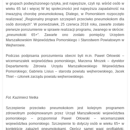
w grupach podwyższonego ryzyka, jest najwyższe, czyli np. wśród osób w
wieku 65 lat i więcej W tej społeczności jest najwyższa zapadalność na
inwazyjną chorobę pneumokokową. Dlatego, w Pomorskiem rozpoczęto
realizować „Regionalny program szczepień przeciwko pneumokokom dla
osób dorosłych”. W poniedziałek, 25 czerwca 2018 roku, zawarte zostało
pierwsze porozumienie w sprawie realizacji programu, zwanego w skrócie:
„pneumokoki 65+”. Zawarte ono zostało pomiędzy Urzędem
Marszałkowskim Województwa Pomorskiego i Starostwem Powiatowym w
Wejherowie.
Podczas podpisania porozumienia obecni byli m.in. Paweł Orłowski –
wicemarszałek województwa pomorskiego, Marzena Mrozek – dyrektor
Departamentu Zdrowia Urzędu Marszałkowskiego Województwa
Pomorskiego; Gabriela Lisius – starosta powiatu wejherowskiego, Jacek
Thiel – członek zarządu powiatu wejherowskiego.
Fot. Kazimierz Netka
Szczepienie przeciwko pneumokokom jest kolejnym programem
zdrowotnym podejmowanym przez Urząd Marszałkowski województwa
pomorskiego – przypomniał Paweł Orłowski – wicemarszałek
województwa pomorskiego. Szczepienie to dotyczy osób w wieku 65+ w
kontekście zakażeń pneumokokami. Oprócz samej wagi profilaktyki,