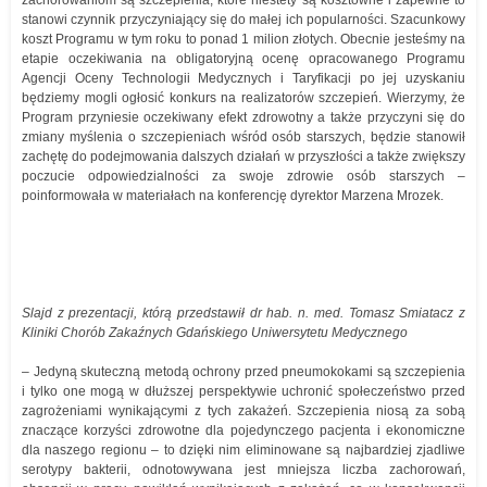
zachorowaniom są szczepienia, które niestety są kosztowne i zapewne to
stanowi czynnik przyczyniający się do małej ich popularności. Szacunkowy
koszt Programu w tym roku to ponad 1 milion złotych. Obecnie jesteśmy na
etapie oczekiwania na obligatoryjną ocenę opracowanego Programu
Agencji Oceny Technologii Medycznych i Taryfikacji po jej uzyskaniu
będziemy mogli ogłosić konkurs na realizatorów szczepień. Wierzymy, że
Program przyniesie oczekiwany efekt zdrowotny a także przyczyni się do
zmiany myślenia o szczepieniach wśród osób starszych, będzie stanowił
zachętę do podejmowania dalszych działań w przyszłości a także zwiększy
poczucie odpowiedzialności za swoje zdrowie osób starszych –
poinformowała w materiałach na konferencję dyrektor Marzena Mrozek.
Slajd z prezentacji, którą przedstawił dr hab. n. med. Tomasz Smiatacz z
Kliniki Chorób Zakaźnych Gdańskiego Uniwersytetu Medycznego
– Jedyną skuteczną metodą ochrony przed pneumokokami są szczepienia
i tylko one mogą w dłuższej perspektywie uchronić społeczeństwo przed
zagrożeniami wynikającymi z tych zakażeń. Szczepienia niosą za sobą
znaczące korzyści zdrowotne dla pojedynczego pacjenta i ekonomiczne
dla naszego regionu – to dzięki nim eliminowane są najbardziej zjadliwe
serotypy bakterii, odnotowywana jest mniejsza liczba zachorowań,