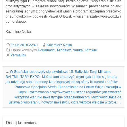
cukrzycy typu B; program rehabilitacji kardiologicznej; wspieranie działań
profilaktycznych w zakresie nowotworów. W ramach prowadzenia polityki
senioralnej jednym z priorytetów jest właśnie program szczepień przeciwko
pneumokokom – podkreślił Paweł Orłowski – wicemarszałek województwa
pomorskiego.
Kazimierz Netka
25.06.2018 22:40
Kazimierz Netka
Opublikowany w
Aktualności
,
Młodzież
,
Nauka
,
Zdrowie
Permalink
Nawigacja we wpisach
←
W Gdańsku rozpoczęły się trzydniowe 15. Bałtyckie Targi Militarne
BALTMILITARY-EXPO. Można tam zobaczyć, czym i jak ludzie się bronią,
jak udzielają sobie pomocy. Na ekspozycjach są oferty kilkunastu państw.
Pomorska Specjalna Strefa Ekonomiczna na Forum Wizja Rozwoju w
Gdyni. Rozmawiano o wyrównywaniu szans regionów; jak stwarzać
korzystne warunki inwestycyjne przedsiębiorcom. Możliwości takie da
ustawa o wspieraniu nowych inwestycji, która wkrótce wejdzie w życie.
→
Dodaj komentarz