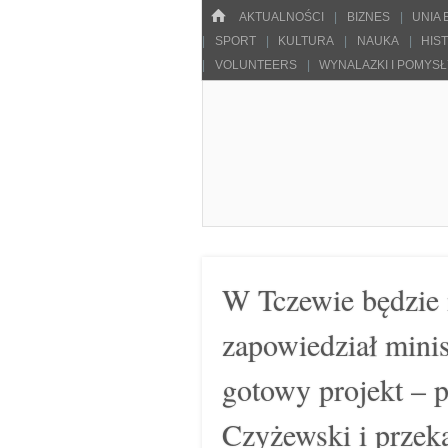
Menu
HOME
SKOCZ DO TREŚCI
AKTUALNOŚCI
BIZNES
UNIA
SPORT
KULTURA
NAUKA
HIS
VOLUNTEERS
WYNALAZKI I POMYS
Pulsarowy.pl
W Tczewie będzie 
zapowiedział mini
gotowy projekt – 
Czyżewski i przek