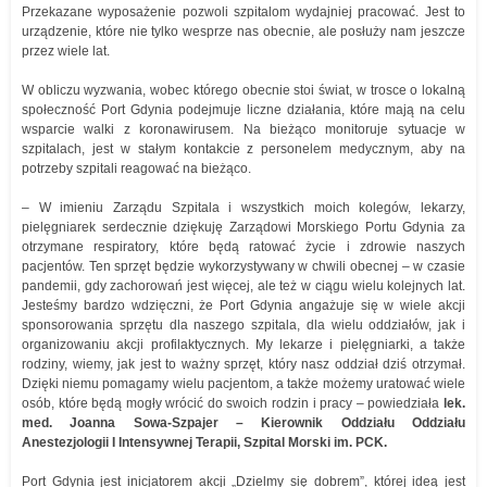
Przekazane wyposażenie pozwoli szpitalom wydajniej pracować. Jest to
urządzenie, które nie tylko wesprze nas obecnie, ale posłuży nam jeszcze
przez wiele lat.
W obliczu wyzwania, wobec którego obecnie stoi świat, w trosce o lokalną
społeczność Port Gdynia podejmuje liczne działania, które mają na celu
wsparcie walki z koronawirusem. Na bieżąco monitoruje sytuacje w
szpitalach, jest w stałym kontakcie z personelem medycznym, aby na
potrzeby szpitali reagować na bieżąco.
– W imieniu Zarządu Szpitala i wszystkich moich kolegów, lekarzy,
pielęgniarek serdecznie dziękuję Zarządowi Morskiego Portu Gdynia za
otrzymane respiratory, które będą ratować życie i zdrowie naszych
pacjentów. Ten sprzęt będzie wykorzystywany w chwili obecnej – w czasie
pandemii, gdy zachorowań jest więcej, ale też w ciągu wielu kolejnych lat.
Jesteśmy bardzo wdzięczni, że Port Gdynia angażuje się w wiele akcji
sponsorowania sprzętu dla naszego szpitala, dla wielu oddziałów, jak i
organizowaniu akcji profilaktycznych. My lekarze i pielęgniarki, a także
rodziny, wiemy, jak jest to ważny sprzęt, który nasz oddział dziś otrzymał.
Dzięki niemu pomagamy wielu pacjentom, a także możemy uratować wiele
osób, które będą mogły wrócić do swoich rodzin i pracy – powiedziała
lek.
med. Joanna Sowa-Szpajer – Kierownik Oddziału Oddziału
Anestezjologii I Intensywnej Terapii, Szpital Morski im. PCK.
Port Gdynia jest inicjatorem akcji „Dzielmy się dobrem”, której ideą jest