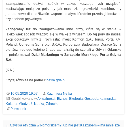
zaangażowanie dużych spółek w zakup kosztogennych urządzeń,
zostawiając mniejsze potrzeby jak maseczki, rękawiczki, kombinezony
jednorazowe dla możliwości wsparcia małym i średnim przedsiębiorstwom
czy osobom prywatnym.
Zachęcamy też do zaangażowania inne firmy, które są w stanie w
jakikolwiek sposób włączyć się w walkę z wirusem. Do tej pory do naszej
akcji dołączyły firmy z Trójmiasta: Invest Komfort S.A., Torus, Porta KMI
Poland, Corleonis Sp. z o.o. S.K.A., Korporacja Budowlana Doraco Sp. z
o.o. Już niedługo kolejne 2 laboratoria trafią do szpitali w Gdyni i Gdańsku
– poinformował
Dział
Marketingu w Zarządzie Morskiego Portu Gdynia
S.A.
(K.N.)
Czytaj również na portalu:
netka.gda.pl
10.05.2020 19:57
Kazimierz Netka
Opublikowany w
Aktualności
,
Biznes
,
Ekologia
,
Gospodarka morska
,
Kultura
,
Młodzież
,
Nauka
,
Zdrowie
Permalink
Nawigacja we wpisach
←
Czystka etniczna w Pomorskiem? Kto nie jest Kaszubem – ma mniejsze