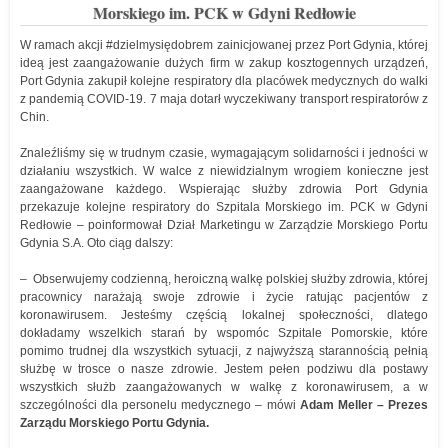
Morskiego im. PCK w Gdyni Redłowie
W ramach akcji #dzielmysiędobrem zainicjowanej przez Port Gdynia, której
ideą jest zaangażowanie dużych firm w zakup kosztogennych urządzeń,
Port Gdynia zakupił kolejne respiratory dla placówek medycznych do walki
z pandemią COVID-19. 7 maja dotarł wyczekiwany transport respiratorów z
Chin.
Znaleźliśmy się w trudnym czasie, wymagającym solidarności i jedności w
działaniu wszystkich. W walce z niewidzialnym wrogiem konieczne jest
zaangażowane każdego. Wspierając służby zdrowia Port Gdynia
przekazuje kolejne respiratory do Szpitala Morskiego im. PCK w Gdyni
Redłowie – poinformował Dział Marketingu w Zarządzie Morskiego Portu
Gdynia S.A. Oto ciąg dalszy:
– Obserwujemy codzienną, heroiczną walkę polskiej służby zdrowia, której
pracownicy narażają swoje zdrowie i życie ratując pacjentów z
koronawirusem. Jesteśmy częścią lokalnej społeczności, dlatego
dokładamy wszelkich starań by wspomóc Szpitale Pomorskie, które
pomimo trudnej dla wszystkich sytuacji, z najwyższą starannością pełnią
służbę w trosce o nasze zdrowie. Jestem pełen podziwu dla postawy
wszystkich służb zaangażowanych w walkę z koronawirusem, a w
szczególności dla personelu medycznego – mówi
Adam Meller – Prezes
Zarządu Morskiego Portu Gdynia.