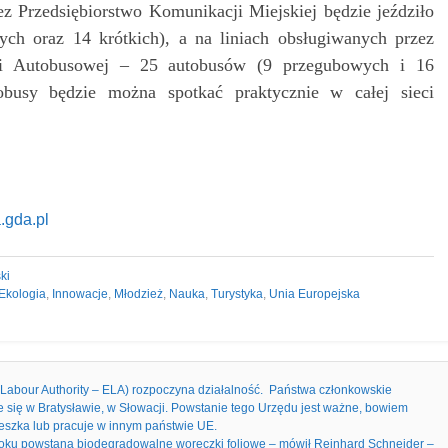
z Przedsiębiorstwo Komunikacji Miejskiej będzie jeździło
ch oraz 14 krótkich), a na liniach obsługiwanych przez
ji Autobusowej – 25 autobusów (9 przegubowych i 16
obusy będzie można spotkać praktycznie w całej sieci
.gda.pl
ki
Ekologia
,
Innowacje
,
Młodzież
,
Nauka
,
Turystyka
,
Unia Europejska
Labour Authority – ELA) rozpoczyna działalność. Państwa członkowskie
e się w Bratysławie, w Słowacji. Powstanie tego Urzędu jest ważne, bowiem
ieszka lub pracuje w innym państwie UE.
m roku powstaną biodegradowalne woreczki foliowe – mówił Reinhard Schneider –