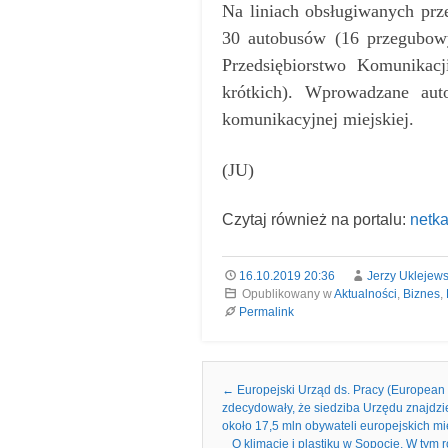
Na liniach obsługiwanych prze
30 autobusów (16 przegubowy
Przedsiębiorstwo Komunikac
krótkich). Wprowadzane aut
komunikacyjnej miejskiej.
(JU)
Czytaj również na portalu:
netka
16.10.2019 20:36
Jerzy Uklejews
Opublikowany w
Aktualności
,
Biznes
,
Permalink
Nawigacja we wpisach
←
Europejski Urząd ds. Pracy (European 
zdecydowały, że siedziba Urzędu znajdzi
około 17,5 mln obywateli europejskich m
O klimacie i plastiku w Sopocie. W ty