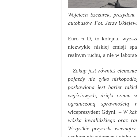
Wojciech Szczurek, prezyden
autobusów. Fot. Jerzy Uklejew
Euro 6 D, to kolejna, wyżs
niezwykle niskiej emisji sp
realnym ruchu, a nie w laborat
–
Zakup jest również elemente
pojazdy nie tylko niskopodł
pozbawiona jest barier taki
wejściowych, dzięki czemu s
ograniczoną sprawnością 
wiceprezydent Gdyni.
– W każ
wózka inwalidzkiego oraz ra
Wszystkie przyciski wewnątrz
osobom niewidomym i słabo w