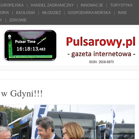
 EUROPEJSKA
HANDEL ZAGRANICZNY
INNOWACJE
TURYSTYKA
TORIA
EKOLOGIA
MŁODZIEŻ
GOSPODARKA MORSKA
INNE
ŁY
ZDROWIE
 w Gdyni!!!