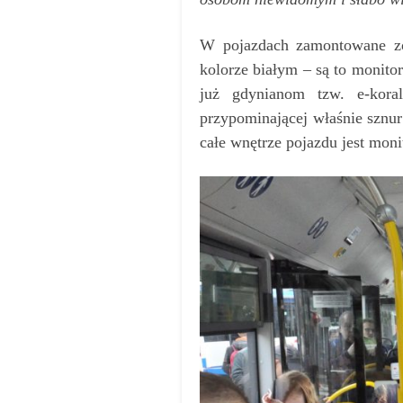
W pojazdach zamontowane zos
kolorze białym – są to monito
już gdynianom tzw. e-koral
przypominającej właśnie sznu
całe wnętrze pojazdu jest mon