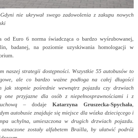
t Gdyni nie ukrywał swego zadowolenia z zakupu nowych
ski
za od Euro 6 norma świadcząca o bardzo wyśrubowanej,
alin, badanej, na poziomie uzyskiwania homologacji w
orium.
m naszej strategii dostępności. Wszystkie 55 autobusów to
ogowe, ale co bardzo ważne podłoga na całej długości
ch jak stopnie pośrednie wewnątrz pojazdu czy drzwiach
ą one przyjazne dla osób z niepełnosprawnościami i z
ruchową
– dodaje
Katarzyna Gruszecka-Spychała
,
dym autobusie znajduje się miejsce dla wózka dziecięcego i
mpa uchylna, umieszczona w drugich drzwiach pojazdu.
 oznaczone zostały alfabetem Brailla, by ułatwić podróż
idzącym.