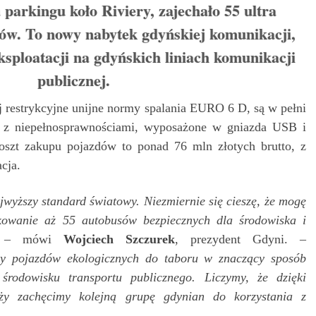
 parkingu koło Riviery, zajechało 55 ultra
ów. To nowy nabytek gdyńskiej komunikacji,
eksploatacji na gdyńskich liniach komunikacji
publicznej.
ej restrykcyjne unijne normy spalania EURO 6 D, są w pełni
 z niepełnosprawnościami, wyposażone w gniazda USB i
oszt zakupu pojazdów to ponad 76 mln złotych brutto, z
cja.
jwyższy standard światowy. Niezmiernie się cieszę, że mogę
owanie aż 55 autobusów bezpiecznych dla środowiska i
– mówi
Wojciech Szczurek
, prezydent Gdyni. –
by pojazdów ekologicznych do taboru w znaczący sposób
 środowisku transportu publicznego. Liczymy, że dzięki
óży zachęcimy kolejną grupę gdynian do korzystania z