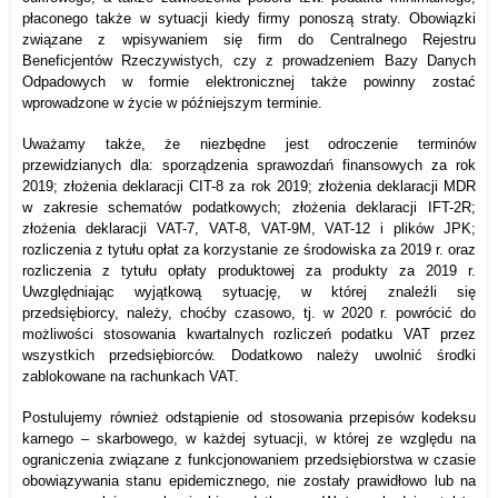
płaconego także w sytuacji kiedy firmy ponoszą straty. Obowiązki
związane z wpisywaniem się firm do Centralnego Rejestru
Beneficjentów Rzeczywistych, czy z prowadzeniem Bazy Danych
Odpadowych w formie elektronicznej także powinny zostać
wprowadzone w życie w późniejszym terminie.
Uważamy także, że niezbędne jest odroczenie terminów
przewidzianych dla: sporządzenia sprawozdań finansowych za rok
2019; złożenia deklaracji CIT-8 za rok 2019; złożenia deklaracji MDR
w zakresie schematów podatkowych; złożenia deklaracji IFT-2R;
złożenia deklaracji VAT-7, VAT-8, VAT-9M, VAT-12 i plików JPK;
rozliczenia z tytułu opłat za korzystanie ze środowiska za 2019 r. oraz
rozliczenia z tytułu opłaty produktowej za produkty za 2019 r.
Uwzględniając wyjątkową sytuację, w której znaleźli się
przedsiębiorcy, należy, choćby czasowo, tj. w 2020 r. powrócić do
możliwości stosowania kwartalnych rozliczeń podatku VAT przez
wszystkich przedsiębiorców. Dodatkowo należy uwolnić środki
zablokowane na rachunkach VAT.
Postulujemy również odstąpienie od stosowania przepisów kodeksu
karnego – skarbowego, w każdej sytuacji, w której ze względu na
ograniczenia związane z funkcjonowaniem przedsiębiorstwa w czasie
obowiązywania stanu epidemicznego, nie zostały prawidłowo lub na