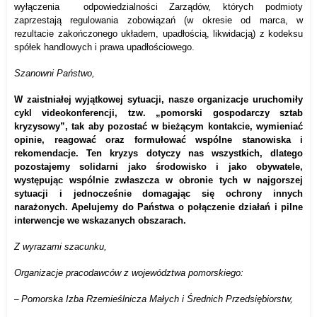
wyłączenia
odpowiedzialności Zarządów, których podmioty
zaprzestają regulowania zobowiązań (w okresie od marca, w
rezultacie zakończonego układem, upadłością, likwidacją) z kodeksu
spółek handlowych i prawa upadłościowego.
Szanowni Państwo,
W zaistniałej wyjątkowej sytuacji, nasze organizacje uruchomiły
cykl videokonferencji, tzw. „pomorski gospodarczy sztab
kryzysowy”, tak aby pozostać w bieżącym kontakcie, wymieniać
opinie, reagować oraz formułować wspólne stanowiska i
rekomendacje. Ten kryzys dotyczy nas wszystkich, dlatego
pozostajemy solidarni jako środowisko i jako obywatele,
występując wspólnie zwłaszcza w obronie tych w najgorszej
sytuacji i jednocześnie domagając się ochrony innych
narażonych. Apelujemy do Państwa o połączenie działań i pilne
interwencje we wskazanych obszarach.
Z wyrazami szacunku,
Organizacje pracodawców z województwa pomorskiego:
Pomorska Izba Rzemieślnicza Małych i Średnich Przedsiębiorstw,
–