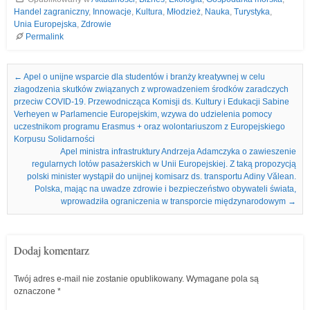
Handel zagraniczny
,
Innowacje
,
Kultura
,
Młodzież
,
Nauka
,
Turystyka
,
Unia Europejska
,
Zdrowie
Permalink
Nawigacja we wpisach
←
Apel o unijne wsparcie dla studentów i branży kreatywnej w celu
złagodzenia skutków związanych z wprowadzeniem środków zaradczych
przeciw COVID-19. Przewodnicząca Komisji ds. Kultury i Edukacji Sabine
Verheyen w Parlamencie Europejskim, wzywa do udzielenia pomocy
uczestnikom programu Erasmus + oraz wolontariuszom z Europejskiego
Korpusu Solidarności
Apel ministra infrastruktury Andrzeja Adamczyka o zawieszenie
regularnych lotów pasażerskich w Unii Europejskiej. Z taką propozycją
polski minister wystąpił do unijnej komisarz ds. transportu Adiny Vălean.
Polska, mając na uwadze zdrowie i bezpieczeństwo obywateli świata,
wprowadziła ograniczenia w transporcie międzynarodowym
→
Dodaj komentarz
Twój adres e-mail nie zostanie opublikowany.
Wymagane pola są
oznaczone
*