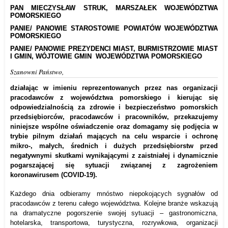
PAN MIECZYSŁAW STRUK, MARSZAŁEK WOJEWÓDZTWA
POMORSKIEGO
PANIE/ PANOWIE STAROSTOWIE POWIATÓW WOJEWÓDZTWA
POMORSKIEGO
PANIE/ PANOWIE PREZYDENCI MIAST, BURMISTRZOWIE MIAST
I GMIN, WÓJTOWIE GMIN WOJEWÓDZTWA POMORSKIEGO
Szanowni Państwo,
działając w imieniu reprezentowanych przez nas organizacji
pracodawców z województwa pomorskiego i kierując się
odpowiedzialnością za zdrowie i bezpieczeństwo pomorskich
przedsiębiorców, pracodawców i pracowników, przekazujemy
niniejsze wspólne oświadczenie oraz domagamy się podjęcia w
trybie pilnym działań mających na celu wsparcie i ochronę
mikro-, małych, średnich i dużych przedsiębiorstw przed
negatywnymi skutkami wynikającymi z zaistniałej i dynamicznie
pogarszającej się sytuacji związanej z zagrożeniem
koronawirusem (COVID-19).
Każdego dnia odbieramy mnóstwo niepokojących sygnałów od
pracodawców z terenu całego województwa. Kolejne branże wskazują
na dramatyczne pogorszenie swojej sytuacji – gastronomiczna,
hotelarska, transportowa, turystyczna, rozrywkowa, organizacji