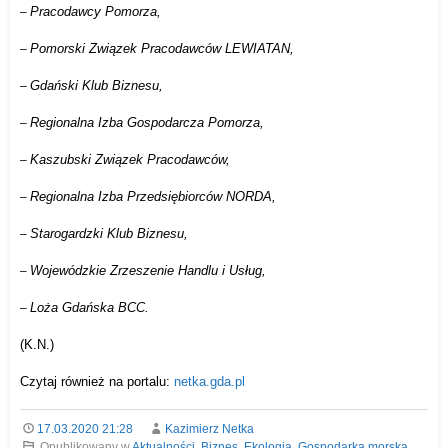
Pracodawcy Pomorza,
–
Pomorski Związek Pracodawców LEWIATAN,
–
Gdański Klub Biznesu,
–
Regionalna Izba Gospodarcza Pomorza,
–
Kaszubski Związek Pracodawców,
–
Regionalna Izba Przedsiębiorców NORDA,
–
Starogardzki Klub Biznesu,
–
Wojewódzkie Zrzeszenie Handlu i Usług,
–
Loża Gdańska BCC.
–
(K.N.)
Czytaj również na portalu:
netka.gda.pl
17.03.2020 21:28
Kazimierz Netka
Opublikowany w
Aktualności
,
Biznes
,
Ekologia
,
Gospodarka morska
,