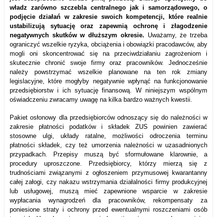
władz zarówno szczebla centralnego jak i samorządowego, o
podjęcie działań w zakresie swoich kompetencji, które realnie
ustabilizują sytuację oraz zapewnią ochronę i złagodzenie
negatywnych skutków w dłuższym okresie.
Uważamy, że trzeba
ograniczyć wszelkie ryzyka, obciążenia i obowiązki pracodawców, aby
mogli oni skoncentrować się na przeciwdziałaniu zagrożeniom i
skutecznie chronić swoje firmy oraz pracowników. Jednocześnie
należy powstrzymać wszelkie planowane na ten rok zmiany
legislacyjne, które mogłyby negatywnie wpłynąć na funkcjonowanie
przedsiębiorstw i ich sytuację finansową. W niniejszym wspólnym
oświadczeniu zwracamy uwagę na kilka bardzo ważnych kwestii.
Pakiet osłonowy dla przedsiębiorców odnoszący się do należności w
zakresie płatności podatków i składek ZUS powinien zawierać
stosowne ulgi, układy ratalne, możliwości odroczenia terminu
płatności składek, czy też umorzenia należności w uzasadnionych
przypadkach. Przepisy muszą być sformułowane klarownie, a
procedury uproszczone. Przedsiębiorcy, którzy mierzą się z
trudnościami związanymi z ogłoszeniem przymusowej kwarantanny
całej załogi, czy nakazu wstrzymania działalności firmy produkcyjnej
lub usługowej, muszą mieć zapewnione wsparcie w zakresie
wypłacania wynagrodzeń dla pracowników, rekompensaty za
poniesione straty i ochrony przed ewentualnymi roszczeniami osób