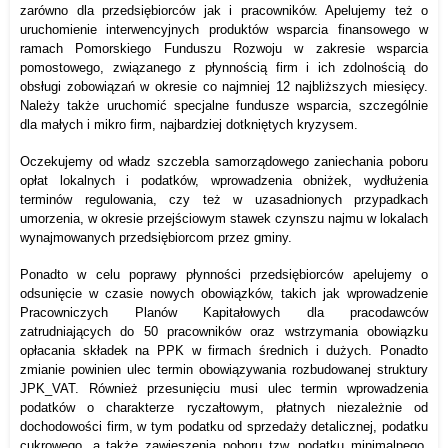
zarówno dla przedsiębiorców jak i pracowników. Apelujemy też o
uruchomienie interwencyjnych produktów wsparcia finansowego w
ramach Pomorskiego Funduszu Rozwoju w zakresie wsparcia
pomostowego, związanego z płynnością firm i ich zdolnością do
obsługi zobowiązań w okresie co najmniej 12 najbliższych miesięcy.
Należy także uruchomić specjalne fundusze wsparcia, szczególnie
dla małych i mikro firm, najbardziej dotkniętych kryzysem.
Oczekujemy od władz szczebla samorządowego zaniechania poboru
opłat lokalnych i podatków, wprowadzenia obniżek, wydłużenia
terminów regulowania, czy też w uzasadnionych przypadkach
umorzenia, w okresie przejściowym stawek czynszu najmu w lokalach
wynajmowanych przedsiębiorcom przez gminy.
Ponadto w celu poprawy płynności przedsiębiorców apelujemy o
odsunięcie w czasie nowych obowiązków, takich jak wprowadzenie
Pracowniczych Planów Kapitałowych dla pracodawców
zatrudniających do 50 pracowników oraz wstrzymania obowiązku
opłacania składek na PPK w firmach średnich i dużych. Ponadto
zmianie powinien ulec termin obowiązywania rozbudowanej struktury
JPK_VAT. Również przesunięciu musi ulec termin wprowadzenia
podatków o charakterze ryczałtowym, płatnych niezależnie od
dochodowości firm, w tym podatku od sprzedaży detalicznej, podatku
cukrowego, a także zawieszenia poboru tzw. podatku minimalnego,