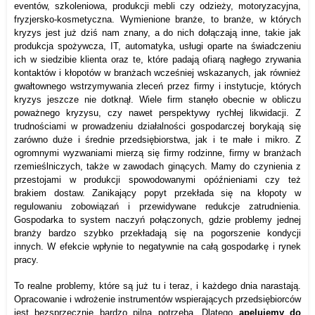
eventów, szkoleniowa, produkcji mebli czy odzieży, motoryzacyjna,
fryzjersko-kosmetyczna. Wymienione branże, to branże, w których
kryzys jest już dziś nam znany, a do nich dołączają inne, takie jak
produkcja spożywcza, IT, automatyka, usługi oparte na świadczeniu
ich w siedzibie klienta oraz te, które padają ofiarą nagłego zrywania
kontaktów i kłopotów w branżach wcześniej wskazanych, jak również
gwałtownego wstrzymywania zleceń przez firmy i instytucje, których
kryzys jeszcze nie dotknął. Wiele firm stanęło obecnie w obliczu
poważnego kryzysu, czy nawet perspektywy rychłej likwidacji. Z
trudnościami w prowadzeniu działalności gospodarczej borykają się
zarówno duże i średnie przedsiębiorstwa, jak i te małe i mikro. Z
ogromnymi wyzwaniami mierzą się firmy rodzinne, firmy w branżach
rzemieślniczych, także w zawodach ginących. Mamy do czynienia z
przestojami w produkcji spowodowanymi opóźnieniami czy też
brakiem dostaw. Zanikający popyt przekłada się na kłopoty w
regulowaniu zobowiązań i przewidywane redukcje zatrudnienia.
Gospodarka to system naczyń połączonych, gdzie problemy jednej
branży bardzo szybko przekładają się na pogorszenie kondycji
innych. W efekcie wpłynie to negatywnie na całą gospodarkę i rynek
pracy.
To realne problemy, które są już tu i teraz, i każdego dnia narastają.
Opracowanie i wdrożenie instrumentów wspierających przedsiębiorców
jest bezsprzecznie bardzo pilną potrzebą. Dlatego
apelujemy do