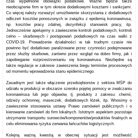
czas wypełnione obowiązki podatkowe. Ważne będzie także
nieobciążenie firm w tym okresie dodatkowymi kosztami i sankcjami.
Co więcej należy rozważyć umożliwienie skorzystania z dodatkowych
odliczeń kosztów ponoszonych w związku z epidemią koronawirusa,
np. kosztów pracy zdalnej, dezynfekcji stanowisk pracy, itp.
Jednocześnie apelujemy o zawieszenie kontroli podatkowych, kontroli
celno – skarbowych i postępowań podatkowych na czas walki z
COVID-19. Prowadzenie działalności w tak trudnym czasie nie
powinno być dodatkowo paraliżowane przez czynności podejmowane
przez służby skarbowe, zarówno przez wzgląd na dobro firmy, jak i
zapobieganie rozprzestrzenianiu się koronawirusa. Niezbędne są
także regulacje w zakresie zawieszenia biegu terminów procesowych
od momentu wprowadzenia stanu epidemicznego.
Zasadnym jest także włączenie przedsiębiorstw z sektora MŚP do
udziału w produkcji w obszarze szeroko pojętej pomocy w zwalczaniu
koronawirusa lub jego objawów, tj. produkty z zakresu: chemii,
odzieży ochronnej, maseczek, dodatkowych łóżek, itp. Wnosimy o
zawieszenie stosowania ustawy Prawo zamówień publicznych i o
kierowanie zamówień do firm lokalnych. Istotnym aspektem pozostaje
utrzymanie transportu surowców/komponentów/produktów finalnych w
celu eliminowania ryzyka zerwania łańcuchów logistycznych.
Kolejną ważną kwestią w obecnej sytuacji jest możliwość