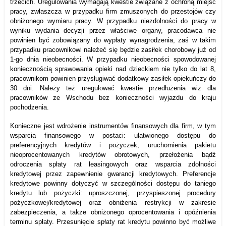
trzecich. Uregulowania wymagają kwestie związane z ochroną miejsc
pracy, zwłaszcza w przypadku firm zmuszonych do przestojów czy
obniżonego wymiaru pracy. W przypadku niezdolności do pracy w
wyniku wydania decyzji przez właściwe organy, pracodawca nie
powinien być zobowiązany do wypłaty wynagrodzenia, zaś w takim
przypadku pracownikowi należeć się będzie zasiłek chorobowy już od
1-go dnia nieobecności. W przypadku nieobecności spowodowanej
koniecznością sprawowania opieki nad dzieckiem nie tylko do lat 8,
pracownikom powinien przysługiwać dodatkowy zasiłek opiekuńczy do
30 dni. Należy też uregulować kwestie przedłużenia wiz dla
pracowników ze Wschodu bez konieczności wyjazdu do kraju
pochodzenia.
Konieczne jest wdrożenie instrumentów finansowych dla firm, w tym
wsparcia finansowego w postaci: ułatwionego dostępu do
preferencyjnych kredytów i pożyczek, uruchomienia pakietu
nieoprocentowanych kredytów obrotowych, przełożenia bądź
odroczenia spłaty rat leasingowych oraz wsparcia zdolności
kredytowej przez zapewnienie gwarancji kredytowych. Preferencje
kredytowe powinny dotyczyć w szczególności dostępu do taniego
kredytu lub pożyczki: uproszczonej, przyspieszonej procedury
pożyczkowej/kredytowej oraz obniżenia restrykcji w zakresie
zabezpieczenia, a także obniżonego oprocentowania i opóźnienia
terminu spłaty. Przesunięcie spłaty rat kredytu powinno być możliwe