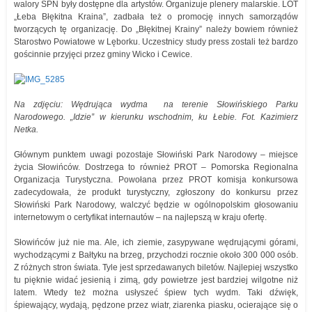
walory SPN były dostępne dla artystów. Organizuje plenery malarskie. LOT
„Łeba Błękitna Kraina”, zadbała też o promocję innych samorządów
tworzących tę organizację. Do „Błękitnej Krainy” należy bowiem również
Starostwo Powiatowe w Lęborku. Uczestnicy study press zostali też bardzo
gościnnie przyjęci przez gminy Wicko i Cewice.
Na zdjęciu: Wędrująca wydma na terenie Słowińskiego Parku
Narodowego. „Idzie” w kierunku wschodnim, ku Łebie. Fot. Kazimierz
Netka.
Głównym punktem uwagi pozostaje Słowiński Park Narodowy – miejsce
życia Słowińców. Dostrzega to również PROT – Pomorska Regionalna
Organizacja Turystyczna. Powołana przez PROT komisja konkursowa
zadecydowała, że produkt turystyczny, zgłoszony do konkursu przez
Słowiński Park Narodowy, walczyć będzie w ogólnopolskim głosowaniu
internetowym o certyfikat internautów – na najlepszą w kraju ofertę.
Słowińców już nie ma. Ale, ich ziemie, zasypywane wędrującymi górami,
wychodzącymi z Bałtyku na brzeg, przychodzi rocznie około 300 000 osób.
Z różnych stron świata. Tyle jest sprzedawanych biletów. Najlepiej wszystko
tu pięknie widać jesienią i zimą, gdy powietrze jest bardziej wilgotne niż
latem. Wtedy też można usłyszeć śpiew tych wydm. Taki dźwięk,
śpiewający, wydają, pędzone przez wiatr, ziarenka piasku, ocierające się o