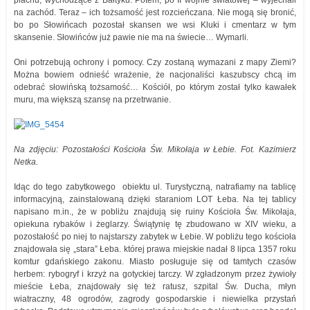
piachu, wychodzące z Bałtyku. Potem, po II wojnie światowej – wyjechali
na zachód. Teraz – ich tożsamość jest rozcieńczana. Nie mogą się bronić,
bo po Słowińcach pozostał skansen we wsi Kluki i cmentarz w tym
skansenie. Słowińców już pawie nie ma na świecie… Wymarli.
Oni potrzebują ochrony i pomocy. Czy zostaną wymazani z mapy Ziemi?
Można bowiem odnieść wrażenie, że nacjonaliści kaszubscy chcą im
odebrać słowińską tożsamość… Kościół, po którym został tylko kawałek
muru, ma większą szansę na przetrwanie.
Na zdjęciu: Pozostałości Kościoła Św. Mikołaja w Łebie. Fot. Kazimierz
Netka.
Idąc do tego zabytkowego obiektu ul. Turystyczną, natrafiamy na tablicę
informacyjną, zainstalowaną dzięki staraniom LOT Łeba. Na tej tablicy
napisano m.in., że w pobliżu znajdują się ruiny Kościoła Św. Mikołaja,
opiekuna rybaków i żeglarzy. Świątynię tę zbudowano w XIV wieku, a
pozostałość po niej to najstarszy zabytek w Łebie. W pobliżu tego kościoła
znajdowała się „stara” Łeba. której prawa miejskie nadał 8 lipca 1357 roku
komtur gdańskiego zakonu. Miasto posługuje się od tamtych czasów
herbem: rybogryf i krzyż na gotyckiej tarczy. W zgładzonym przez żywioły
mieście Łeba, znajdowały się też ratusz, szpital Św. Ducha, młyn
wiatraczny, 48 ogrodów, zagrody gospodarskie i niewielka przystań