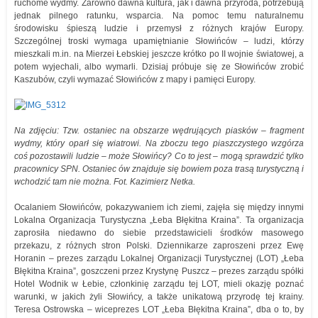
ruchome wydmy. Zarówno dawna kultura, jak i dawna przyroda, potrzebują
jednak pilnego ratunku, wsparcia. Na pomoc temu naturalnemu
środowisku śpieszą ludzie i przemysł z różnych krajów Europy.
Szczególnej troski wymaga upamiętnianie Słowińców – ludzi, którzy
mieszkali m.in. na Mierzei Łebskiej jeszcze krótko po II wojnie światowej, a
potem wyjechali, albo wymarli. Dzisiaj próbuje się ze Słowińców zrobić
Kaszubów, czyli wymazać Słowińców z mapy i pamięci Europy.
Na zdjęciu: Tzw. ostaniec na obszarze wędrujących piasków – fragment
wydmy, który oparł się wiatrowi. Na zboczu tego piaszczystego wzgórza
coś pozostawili ludzie – może Słowińcy? Co to jest – mogą sprawdzić tylko
pracownicy SPN. Ostaniec ów znajduje się bowiem poza trasą turystyczną i
wchodzić tam nie można. Fot. Kazimierz Netka.
Ocalaniem Słowińców, pokazywaniem ich ziemi, zajęła się między innymi
Lokalna Organizacja Turystyczna „Łeba Błękitna Kraina”. Ta organizacja
zaprosiła niedawno do siebie przedstawicieli środków masowego
przekazu, z różnych stron Polski. Dziennikarze zaproszeni przez Ewę
Horanin – prezes zarządu Lokalnej Organizacji Turystycznej (LOT) „Łeba
Błękitna Kraina”, goszczeni przez Krystynę Puszcz – prezes zarządu spółki
Hotel Wodnik w Łebie, członkinię zarządu tej LOT, mieli okazję poznać
warunki, w jakich żyli Słowińcy, a także unikatową przyrodę tej krainy.
Teresa Ostrowska – wiceprezes LOT „Łeba Błękitna Kraina”, dba o to, by