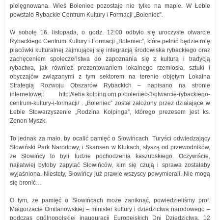
pielęgnowana. Wieś Boleniec pozostaje nie tylko na mapie. W Łebie
powstało Rybackie Centrum Kultury i Formacji „Boleniec”.
W sobotę 16. listopada, o godz. 12:00 odbyło się uroczyste otwarcie
Rybackiego Centrum Kultury i Formacji „Boleniec”, które pełnić będzie rolę
placówki kulturalnej zajmującej się integracją środowiska rybackiego oraz
zachęceniem społeczeństwa do zapoznania się z kulturą i tradycją
rybactwa, jak również prezentowaniem lokalnego rzemiosła, sztuki i
obyczajów związanymi z tym sektorem na terenie objętym Lokalna
Strategią Rozwoju Obszarów Rybackich – napisano na stronie
internetowej: http://leba.kolping.org.pl/boleniec-3/otwarcie-rybackiego-
centrum-kultury-i-formacji/ . „Boleniec” został założony przez działające w
Łebie Stowarzyszenie „Rodzina Kolpinga”, którego prezesem jest ks.
Zenon Myszk.
To jednak za mało, by ocalić pamięć o Słowińcach. Turyści odwiedzający
Słowiński Park Narodowy, i Skansen w Klukach, słyszą od przewodników,
że Słowińcy to byli ludzie pochodzenia kaszubskiego. Oczywiście,
najłatwiej byłoby zapytać Słowińców, kim się czują i sprawa zostałaby
wyjaśniona. Niestety, Słowińcy już prawie wszyscy powymierali. Nie mogą
się bronić…
O tym, że pamięć o Słowińcach może zaniknąć, powiedzieliśmy prof.
Małgorzacie Omilanowskiej – minister kultury i dziedzictwa narodowego –
podczas ogólnopolskiej inauguracji Europejskich Dni Dziedzictwa, 12