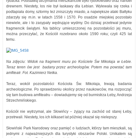
rybacka. Podstawą utrzymania mieszkańców było rybołówstwo oraz handel
drewnem. Niestety, los nie był łaskawy dla Łebian. Wylewała się rzeka i
podtapiała domy, sztormy też zniszczyły miasto, a największe ataki Bałtyku
zdarzyły się m.in. w latach 1558 i 1570. Po osadzie miejskiej pozostało
niewiele, ale i to zasypały wędrujące wydmy. Do dzisiaj przetrwał jedynie
fragmencik świątyni. Na tablicy umieszczonej na pozostałości jej muru,
można przeczytać, że Kościół rozebrano około 1590 roku; czyli 425 lat
temu.
Na zdjęciu: Widok na fragment muru po Kościele Św Mikołaja w Łebie.
Teraz teren ów jest badany przez archeologów. Potem ma powstać tam
amfiteatr. Fot. Kazimierz Netka.
Teraz, wokół pozostałości Kościoła Św. Mikołaja, trwają badania
archeologiczne. Po sprawdzeniu okolicy przez naukowców, ma rozpocząć
się tam budowa amfiteatru – dowiadujemy się od burmistrza Łeby, Andrzeja
Strzechmińskiego.
Kościół nie wytrzymał, ale Słowińcy – żyjący na zachód od starej Łeby,
przetrwali. Niestety, los ich kilkaset lat później okazał się nielepszy.
Słowiński Park Narodowy oraz pamięć o ludziach, którzy tam mieszkali, są
jednymi z najważniejszych dla turystyki obszarów Polski. Unikatem są