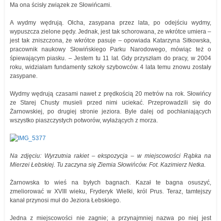
Ma ona ścisły związek ze Słowińcami.
A wydmy wędrują. Olcha, zasypana przez lata, po odejściu wydmy,
wypuszcza zielone pędy. Jednak, jest tak schorowana, ze wkrótce umiera –
jest tak zniszczona, że wkrótce pasuje – opowiada Katarzyna Sitkowska,
pracownik naukowy Słowińskiego Parku Narodowego, mówiąc też o
śpiewającym piasku. – Jestem tu 11 lat. Gdy przyszłam do pracy, w 2004
roku, widziałam fundamenty szkoły szybowców. 4 lata temu znowu zostały
zasypane.
Wydmy wędrują czasami nawet z prędkością 20 metrów na rok. Słowińcy
ze Starej Chusty musieli przed nimi uciekać. Przeprowadzili się do
Żarnowskiej, po drugiej stronie jeziora. Byle dalej od pochłaniających
wszystko piaszczystych potworów, wyłażących z morza.
Na zdjęciu: Wyrzutnia rakiet – ekspozycja – w miejscowości Rąbka na
Mierzei Łebskiej. Tu zaczyna się Ziemia Słowińców. Fot. Kazimierz Netka.
Żarnowska to wieś na byłych bagnach. Kazał te bagna osuszyć,
zmeliorować w XVIII wieku, Fryderyk Wielki, król Prus. Teraz, tamtejszy
kanał przynosi muł do Jeziora Łebskiego.
Jedna z miejscowości nie zagnie; a przynajmniej nazwa po niej jest