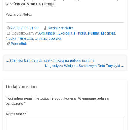
września 2015 roku, w Elblągu.
Kazimierz Netka
27.09.2015 21:39
Kazimierz Netka
Opublikowany w
Aktualności
,
Ekologia
,
Historia
,
Kultura
,
Młodzież
,
Nauka
,
Turystyka
,
Unia Europejska
Permalink
Nawigacja we wpisach
←
Chińska kultura i nauka wkraczają na polskie uczelnie
Nagrody za Wisłę na Światowym Dniu Turystyki
→
Dodaj komentarz
Twój adres e-mail nie zostanie opublikowany.
Wymagane pola są
oznaczone
*
Komentarz
*