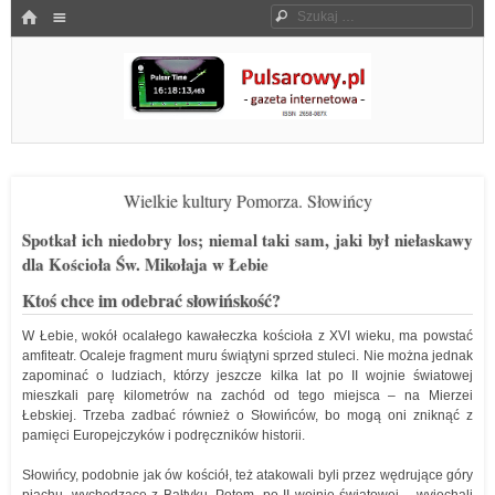
Menu
HOME
Szukaj
SKOCZ DO TREŚCI
Pulsarowy.pl
Wielkie kultury Pomorza. Słowińcy
Spotkał ich niedobry los; niemal taki sam, jaki był niełaskawy
dla Kościoła Św. Mikołaja w Łebie
Ktoś chce im odebrać słowińskość?
W Łebie, wokół ocalałego kawałeczka kościoła z XVI wieku, ma powstać
amfiteatr. Ocaleje fragment muru świątyni sprzed stuleci. Nie można jednak
zapominać o ludziach, którzy jeszcze kilka lat po II wojnie światowej
mieszkali parę kilometrów na zachód od tego miejsca – na Mierzei
Łebskiej. Trzeba zadbać również o Słowińców, bo mogą oni zniknąć z
pamięci Europejczyków i podręczników historii.
Słowińcy, podobnie jak ów kościół, też atakowali byli przez wędrujące góry