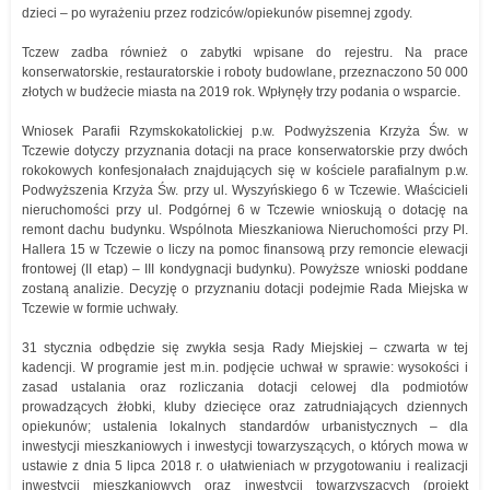
dzieci – po wyrażeniu przez rodziców/opiekunów pisemnej zgody.
Tczew zadba również o zabytki wpisane do rejestru. Na prace
konserwatorskie, restauratorskie i roboty budowlane, przeznaczono 50 000
złotych w budżecie miasta na 2019 rok. Wpłynęły trzy podania o wsparcie.
Wniosek Parafii Rzymskokatolickiej p.w. Podwyższenia Krzyża Św. w
Tczewie dotyczy przyznania dotacji na prace konserwatorskie przy dwóch
rokokowych konfesjonałach znajdujących się w kościele parafialnym p.w.
Podwyższenia Krzyża Św. przy ul. Wyszyńskiego 6 w Tczewie. Właścicieli
nieruchomości przy ul. Podgórnej 6 w Tczewie wnioskują o dotację na
remont dachu budynku. Wspólnota Mieszkaniowa Nieruchomości przy Pl.
Hallera 15 w Tczewie o liczy na pomoc finansową przy remoncie elewacji
frontowej (II etap) – III kondygnacji budynku). Powyższe wnioski poddane
zostaną analizie. Decyzję o przyznaniu dotacji podejmie Rada Miejska w
Tczewie w formie uchwały.
31 stycznia odbędzie się zwykła sesja Rady Miejskiej – czwarta w tej
kadencji. W programie jest m.in. podjęcie uchwał w sprawie: wysokości i
zasad ustalania oraz rozliczania dotacji celowej dla podmiotów
prowadzących żłobki, kluby dziecięce oraz zatrudniających dziennych
opiekunów; ustalenia lokalnych standardów urbanistycznych – dla
inwestycji mieszkaniowych i inwestycji towarzyszących, o których mowa w
ustawie z dnia 5 lipca 2018 r. o ułatwieniach w przygotowaniu i realizacji
inwestycji mieszkaniowych oraz inwestycji towarzyszących (projekt