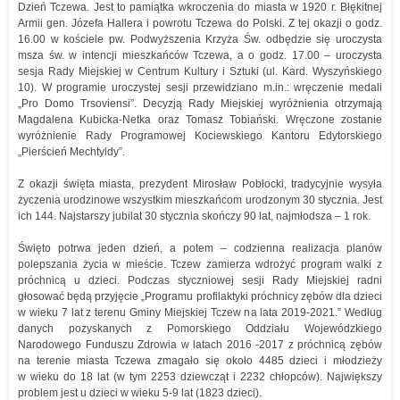
Dzień Tczewa. Jest to pamiątka wkroczenia do miasta w 1920 r. Błękitnej
Armii gen. Józefa Hallera i powrotu Tczewa do Polski. Z tej okazji o godz.
16.00 w kościele pw. Podwyższenia Krzyża Św. odbędzie się uroczysta
msza św. w intencji mieszkańców Tczewa, a o godz. 17.00 – uroczysta
sesja Rady Miejskiej w Centrum Kultury i Sztuki (ul. Kard. Wyszyńskiego
10). W programie uroczystej sesji przewidziano m.in.: wręczenie medali
„Pro Domo Trsoviensi”. Decyzją Rady Miejskiej wyróżnienia otrzymają
Magdalena Kubicka-Netka oraz Tomasz Tobiański. Wręczone zostanie
wyróżnienie Rady Programowej Kociewskiego Kantoru Edytorskiego
„Pierścień Mechtyldy”.
Z okazji święta miasta, prezydent Mirosław Pobłocki, tradycyjnie wysyła
życzenia urodzinowe wszystkim mieszkańcom urodzonym 30 stycznia. Jest
ich 144. Najstarszy jubilat 30 stycznia skończy 90 lat, najmłodsza – 1 rok.
Święto potrwa jeden dzień, a potem – codzienna realizacja planów
polepszania życia w mieście. Tczew zamierza wdrożyć program walki z
próchnicą u dzieci. Podczas styczniowej sesji Rady Miejskiej radni
głosować będą przyjęcie „Programu profilaktyki próchnicy zębów dla dzieci
w wieku 7 lat z terenu Gminy Miejskiej Tczew na lata 2019-2021.” Według
danych pozyskanych z Pomorskiego Oddziału Wojewódzkiego
Narodowego Funduszu Zdrowia w latach 2016 -2017 z próchnicą zębów
na terenie miasta Tczewa zmagało się około 4485 dzieci i młodzieży
w wieku do 18 lat (w tym 2253 dziewcząt i 2232 chłopców). Największy
problem jest u dzieci w wieku 5-9 lat (1823 dzieci).