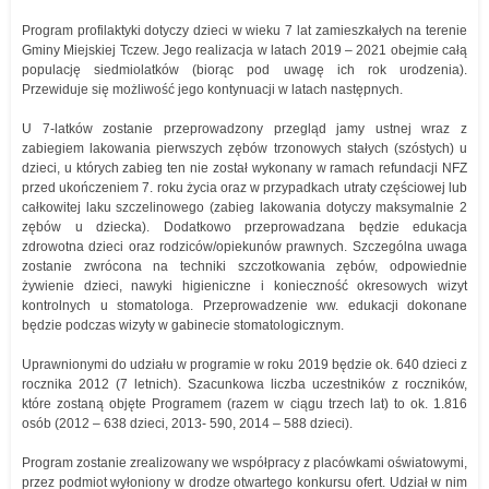
Program profilaktyki dotyczy dzieci w wieku 7 lat zamieszkałych na terenie
Gminy Miejskiej Tczew. Jego realizacja w latach 2019 – 2021 obejmie całą
populację siedmiolatków (biorąc pod uwagę ich rok urodzenia).
Przewiduje się możliwość jego kontynuacji w latach następnych.
U 7-latków zostanie przeprowadzony przegląd jamy ustnej wraz z
zabiegiem lakowania pierwszych zębów trzonowych stałych (szóstych) u
dzieci, u których zabieg ten nie został wykonany w ramach refundacji NFZ
przed ukończeniem 7. roku życia oraz w przypadkach utraty częściowej lub
całkowitej laku szczelinowego (zabieg lakowania dotyczy maksymalnie 2
zębów u dziecka). Dodatkowo przeprowadzana będzie edukacja
zdrowotna dzieci oraz rodziców/opiekunów prawnych. Szczególna uwaga
zostanie zwrócona na techniki szczotkowania zębów, odpowiednie
żywienie dzieci, nawyki higieniczne i konieczność okresowych wizyt
kontrolnych u stomatologa. Przeprowadzenie ww. edukacji dokonane
będzie podczas wizyty w gabinecie stomatologicznym.
Uprawnionymi do udziału w programie w roku 2019 będzie ok. 640 dzieci z
rocznika 2012 (7 letnich). Szacunkowa liczba uczestników z roczników,
które zostaną objęte Programem (razem w ciągu trzech lat) to ok. 1.816
osób (2012 – 638 dzieci, 2013- 590, 2014 – 588 dzieci).
Program zostanie zrealizowany we współpracy z placówkami oświatowymi,
przez podmiot wyłoniony w drodze otwartego konkursu ofert. Udział w nim