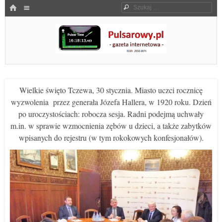
Menu
HOME
Szukaj
SKOCZ DO TREŚCI
Pulsarowy.pl
Wielkie święto Tczewa, 30 stycznia. Miasto uczci rocznicę
wyzwolenia przez generała Józefa Hallera, w 1920 roku. Dzień
po uroczystościach: robocza sesja. Radni podejmą uchwały
m.in. w sprawie wzmocnienia zębów u dzieci, a także zabytków
wpisanych do rejestru (w tym rokokowych konfesjonałów).