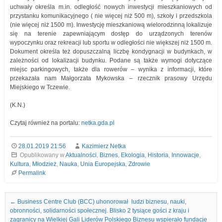
uchwały określa m.in. odległość nowych inwestycji mieszkaniowych od
przystanku komunikacyjnego ( nie więcej niż 500 m), szkoły i przedszkola
(nie więcej niż 1500 m). Inwestycję mieszkaniową wielorodzinną lokalizuje
się na terenie zapewniającym dostęp do urządzonych terenów
wypoczynku oraz rekreacji lub sportu w odległości nie większej niż 1500 m.
Dokument określa też dopuszczalną liczbę kondygnacji w budynkach, w
zależności od lokalizacji budynku. Podane są także wymogi dotyczące
miejsc parkingowych, także dla rowerów – wynika z informacji, które
przekazała nam Małgorzata Mykowska – rzecznik prasowy Urzędu
Miejskiego w Tczewie.
(K.N.)
Czytaj również na portalu:
netka.gda.pl
28.01.2019 21:56
Kazimierz Netka
Opublikowany w
Aktualności
,
Biznes
,
Ekologia
,
Historia
,
Innowacje
,
Kultura
,
Młodzież
,
Nauka
,
Unia Europejska
,
Zdrowie
Permalink
Nawigacja we wpisach
←
Business Centre Club (BCC) uhonorował ludzi biznesu, nauki,
obronności, solidarności społecznej. Blisko 2 tysiące gości z kraju i
zagranicy na Wielkiej Gali Liderów Polskiego Biznesu wspierało fundacje