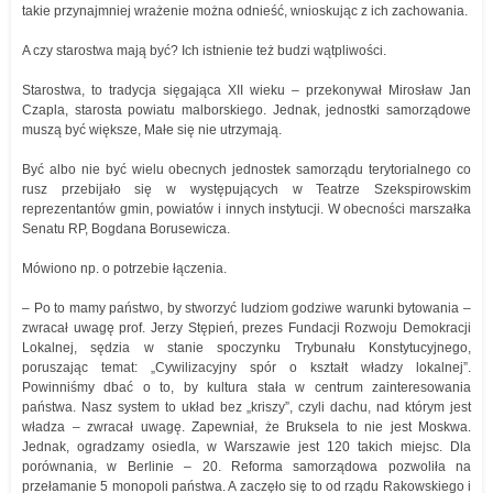
takie przynajmniej wrażenie można odnieść, wnioskując z ich zachowania.
A czy starostwa mają być? Ich istnienie też budzi wątpliwości.
Starostwa, to tradycja sięgająca XII wieku – przekonywał Mirosław Jan
Czapla, starosta powiatu malborskiego. Jednak, jednostki samorządowe
muszą być większe, Małe się nie utrzymają.
Być albo nie być wielu obecnych jednostek samorządu terytorialnego co
rusz przebijało się w występujących w Teatrze Szekspirowskim
reprezentantów gmin, powiatów i innych instytucji. W obecności marszałka
Senatu RP, Bogdana Borusewicza.
Mówiono np. o potrzebie łączenia.
– Po to mamy państwo, by stworzyć ludziom godziwe warunki bytowania –
zwracał uwagę prof. Jerzy Stępień, prezes Fundacji Rozwoju Demokracji
Lokalnej, sędzia w stanie spoczynku Trybunału Konstytucyjnego,
poruszając temat: „Cywilizacyjny spór o kształt władzy lokalnej”.
Powinniśmy dbać o to, by kultura stała w centrum zainteresowania
państwa. Nasz system to układ bez „kriszy”, czyli dachu, nad którym jest
władza – zwracał uwagę. Zapewniał, że Bruksela to nie jest Moskwa.
Jednak, ogradzamy osiedla, w Warszawie jest 120 takich miejsc. Dla
porównania, w Berlinie – 20. Reforma samorządowa pozwoliła na
przełamanie 5 monopoli państwa. A zaczęło się to od rządu Rakowskiego i