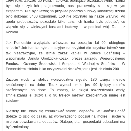
1994 roku. Zaczęły do Polski napływać pieniądze przedakcesyjne. Trzeba
było się uczyć ich przejmowania, nasi pracownicy stali się w tym
ekspertami. Nie było łatwo; na przykład podczas budowy kanalizacji trzeba
było dokonać 3400 uzgodnień. 150 nie przystało na nasze warunki. Po
apelu proboszczów pozostało kilkunastu. Ich trzeba było „obejść”, co
wiązało się z większymi kosztami budowy – wspominał wójt Tadeusz
Kobiela.
Jak Pomorskie wyglądało wówczas, na początku lat 90. ubiegłego
stulecia? Jak bardzo było atrakcyjne na przykład dla turystów latem? Ano
tak nieatrakcyjne, że istniał zakaz kąpieli w Zatoce Gdańskiej –
wspominała Danuta Grodzicka-Kozak, prezes zarządu Wojewódzkiego
Funduszu Ochrony Środowiska i Gospodarki Wodnej w Gdańsku. – W
Pomorskiem istniało kilka oczyszczalni ścieków, teraz jest ich około 200.
Zużycie wody w stolicy województwa sięgało 180 tysięcy metrów
sześciennych na dobę. Teraz wynosi około jest 90 tysięcy metrów
sześciennych na dobę. To znaczy, że dzięki oszczędzaniu wody,
zmniejszaniu jej zużycia, o 90 tysięcy metrów sześciennych mniej jest
ścieków.
Niestety, nie udało się zrealizować selekcji odpadów. W Gdańsku dość
dobrze to szło do czasu, aż wprowadzono podział na mokre i suche w
miejscu powstawania odpadów. Dlatego, plan gospodarki odpadami ma
być zmieniony.