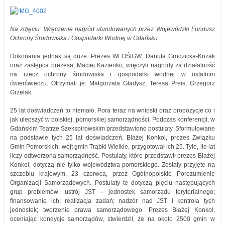
Na zdjęciu: Wręczenie nagród ufundowanych przez Wojewódzki Fundusz
Ochrony Środowiska i Gospodarki Wodnej w Gdańsku.
Dokonania jednak są duże. Prezes WFOŚiGW, Danuta Grodzicka-Kozak
oraz zastępca prezesa, Maciej Kazienko, wręczyli nagrody za działalność
na rzecz ochrony środowiska i gospodarki wodnej w ostatnim
ćwierćwieczu. Otrzymali je: Małgorzata Gładysz, Teresa Preis, Grzegorz
Grzelak.
25 lat doświadczeń to niemało. Pora teraz na wnioski oraz propozycje co i
jak ulepszyć w polskiej, pomorskiej samorządności. Podczas konferencji, w
Gdańskim Teatrze Szekspirowskim przedstawiono postulaty. Sformułowane
na podstawie tych 25 lat doświadczeń. Błażej Konkol, prezes Związku
Gmin Pomorskich, wójt gmin Trąbki Wielkie, przygotował ich 25. Tyle, ile lat
liczy odtworzona samorządność. Postulaty, które przedstawił prezes Błażej
Konkol, dotyczą nie tylko województwa pomorskiego. Zostały przyjęte na
szczeblu krajowym, 23 czerwca, przez Ogólnopolskie Porozumienie
Organizacji Samorządowych. Postulaty te dotyczą pięciu następujących
grup problemów: ustrój JST – jednostek samorządu terytorialnego;
finansowanie ich; realizacja zadań; nadzór nad JST i kontrola tych
jednostek; tworzenie prawa samorządowego. Prezes Błażej Konkol,
oceniając kondycje samorządów, stwierdził, że na około 2500 gmin w