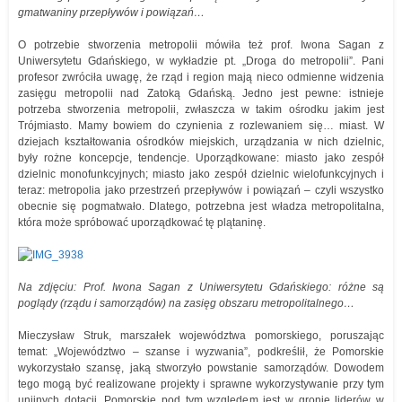
gmatwaniny przepływów i powiązań…
O potrzebie stworzenia metropolii mówiła też prof. Iwona Sagan z
Uniwersytetu Gdańskiego, w wykładzie pt. „Droga do metropolii”. Pani
profesor zwróciła uwagę, że rząd i region mają nieco odmienne widzenia
zasięgu metropolii nad Zatoką Gdańską. Jedno jest pewne: istnieje
potrzeba stworzenia metropolii, zwłaszcza w takim ośrodku jakim jest
Trójmiasto. Mamy bowiem do czynienia z rozlewaniem się… miast. W
dziejach kształtowania ośrodków miejskich, urządzania w nich dzielnic,
były rożne koncepcje, tendencje. Uporządkowane: miasto jako zespół
dzielnic monofunkcyjnych; miasto jako zespół dzielnic wielofunkcyjnych i
teraz: metropolia jako przestrzeń przepływów i powiązań – czyli wszystko
obecnie się pogmatwało. Dlatego, potrzebna jest władza metropolitalna,
która może spróbować uporządkować tę plątaninę.
Na zdjęciu: Prof. Iwona Sagan z Uniwersytetu Gdańskiego: różne są
poglądy (rządu i samorządów) na zasięg obszaru metropolitalnego…
Mieczysław Struk, marszałek województwa pomorskiego, poruszając
temat: „Województwo – szanse i wyzwania”, podkreślił, że Pomorskie
wykorzystało szansę, jaką stworzyło powstanie samorządów. Dowodem
tego mogą być realizowane projekty i sprawne wykorzystywanie przy tym
unijnych dotacji. Pomorskie pod tym względem jest w gronie liderów w