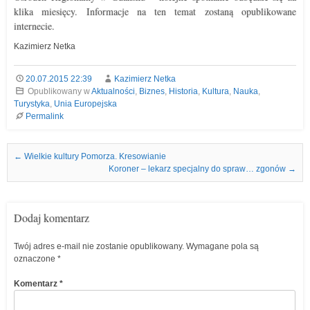
klika miesięcy. Informacje na ten temat zostaną opublikowane
internecie.
Kazimierz Netka
20.07.2015 22:39
Kazimierz Netka
Opublikowany w
Aktualności
,
Biznes
,
Historia
,
Kultura
,
Nauka
,
Turystyka
,
Unia Europejska
Permalink
Nawigacja we wpisach
←
Wielkie kultury Pomorza. Kresowianie
Koroner – lekarz specjalny do spraw… zgonów
→
Dodaj komentarz
Twój adres e-mail nie zostanie opublikowany.
Wymagane pola są
oznaczone
*
Komentarz
*