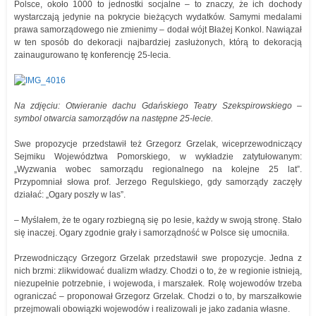
Polsce, około 1000 to jednostki socjalne – to znaczy, że ich dochody
wystarczają jedynie na pokrycie bieżących wydatków. Samymi medalami
prawa samorządowego nie zmienimy – dodał wójt Błażej Konkol. Nawiązał
w ten sposób do dekoracji najbardziej zasłużonych, którą to dekoracją
zainaugurowano tę konferencję 25-lecia.
Na zdjęciu: Otwieranie dachu Gdańskiego Teatry Szekspirowskiego –
symbol otwarcia samorządów na następne 25-lecie.
Swe propozycje przedstawił też Grzegorz Grzelak, wiceprzewodniczący
Sejmiku Województwa Pomorskiego, w wykładzie zatytułowanym:
„Wyzwania wobec samorządu regionalnego na kolejne 25 lat”.
Przypomniał słowa prof. Jerzego Regulskiego, gdy samorządy zaczęły
działać: „Ogary poszły w las”.
– Myślałem, że te ogary rozbiegną się po lesie, każdy w swoją stronę. Stało
się inaczej. Ogary zgodnie grały i samorządność w Polsce się umocniła.
Przewodniczący Grzegorz Grzelak przedstawił swe propozycje. Jedna z
nich brzmi: zlikwidować dualizm władzy. Chodzi o to, że w regionie istnieją,
niezupełnie potrzebnie, i wojewoda, i marszałek. Rolę wojewodów trzeba
ograniczać – proponował Grzegorz Grzelak. Chodzi o to, by marszałkowie
przejmowali obowiązki wojewodów i realizowali je jako zadania własne.