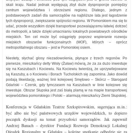
skali kraju. Nadal jednak występują zbyt duże dysproporcje pomiędzy
centrum województwa i obrzeżami regionu. Dlatego, jednym z
podstawowych zadań dla samorządów na najbliższe lata jest łagodzenie
tych dysproporcji, zwiększanie spójności regionu. W Pomorskiem ma się to
udać, przede wszystkim dzięki transportowi pozwalającemu łatwiej dotrzeć
do metropolii, a także dzięki umacnianiu lokalnych powiatowych ośrodków
miejskich. Ten cel może być osiągnięty poprzez wspieranie rozwoju
miejskich obszarów funkcjonalnych (MOF), których – oprócz
metropolitalnego obszaru – jest w Pomorskiej osiem.
Niestety, słychać glosy niezadowolenia, płynące z trzech regonów. Po
pierwsze, mieszkańcy delty Wisły (Żuław) mówią, że za za dużo inwestuje
się na Kaszubach i Kociewiu. Na Kociewiu twierdzą, że uprzywilejowane
są Kaszuby, a o Kociewiu i Borach Tucholskich się zapomina. Jako dowód
podają likwidację, ważnej linii kolejowej Smętowo – Skórcz – Starogard
Gdański – Czersk, gdy tymczasem na Kaszubach w linie kolejowe się
inwestuje. Obszar Słupska jest zaś białą plamą w na mapie transportowej
województwa pomorskiego i Polski – alarmują mieszkańcy Ziemi Słupskiej.
Konferencja w Gdańskim Teatrze Szekspirowskim, sugerująca m.in.:
być albo nie być państwowych urzędów wojewódzkich, to dopiero
początek dyskusji na temat przyszłości samorządów. Jak zapewnił
Andrzej Banach – dyrektor Fundacji Rozwoju Demokracji Lokalnej
Ośrodek Regionalny w Gdańsku – kolejne spotkanie odbędzie się za