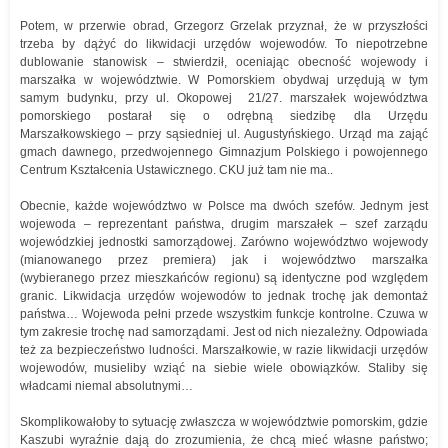
Potem, w przerwie obrad, Grzegorz Grzelak przyznał, że w przyszłości
trzeba by dążyć do likwidacji urzędów wojewodów. To niepotrzebne
dublowanie stanowisk – stwierdził, oceniając obecność wojewody i
marszałka w województwie. W Pomorskiem obydwaj urzędują w tym
samym budynku, przy ul. Okopowej 21/27. marszałek województwa
pomorskiego postarał się o odrębną siedzibę dla Urzędu
Marszałkowskiego – przy sąsiedniej ul. Augustyńskiego. Urząd ma zająć
gmach dawnego, przedwojennego Gimnazjum Polskiego i powojennego
Centrum Kształcenia Ustawicznego. CKU już tam nie ma..
Obecnie, każde województwo w Polsce ma dwóch szefów. Jednym jest
wojewoda – reprezentant państwa, drugim marszałek – szef zarządu
wojewódzkiej jednostki samorządowej. Zarówno województwo wojewody
(mianowanego przez premiera) jak i województwo marszałka
(wybieranego przez mieszkańców regionu) są identyczne pod względem
granic. Likwidacja urzędów wojewodów to jednak trochę jak demontaż
państwa… Wojewoda pełni przede wszystkim funkcje kontrolne. Czuwa w
tym zakresie trochę nad samorządami. Jest od nich niezależny. Odpowiada
też za bezpieczeństwo ludności. Marszałkowie, w razie likwidacji urzędów
wojewodów, musieliby wziąć na siebie wiele obowiązków. Staliby się
władcami niemal absolutnymi…
Skomplikowałoby to sytuację zwłaszcza w województwie pomorskim, gdzie
Kaszubi wyraźnie dają do zrozumienia, że chcą mieć własne państwo;