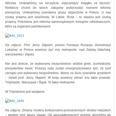
Wilczka. Uniknęliśmy, na szczęście, wyprzedaży majątku za bezcen.
Niektórzy chcieli do tanich zakupów wykorzystać moment reformy
pieniężnej. Uniknęliśmy powstania grupy oligarchów w Polsce. U nas
osobą prawną jest wspólnota. W Litwie, Rosji – to władza jest osobą
prawną. Potrzebna jest reforma samorządowych kolegiów odwoławczych,
które są organami państwowymi.
Na zdjęciu: Prof. Jerzy Stępień, prezes Fundacji Rozwoju Demokracji
Lokalnej: w Polsce powinny być trzy metropolie: nad Zatoką Gdańską,
warszawska i śląska.
Nie jest dobrze, że wybieramy bezpośrednio wójtów gmin, burmistrzów,
prezydentów miast. Pozycja rady został zmarginalizowana tym, że szef
zarządu jest wybierany bezpośrednio. Mamy za dużo powiatów grodzkich
– mówił prof. Jerzy Stępień. W kraju powinny istnieć trzy takie powiaty:
Trójmiasto, Warszawa i Śląsk. To takie metropolie.
W Trójmieście jest splątanie.
Na zdjęciu: Zmiany modelu funkcjonalno-przestrzennych struktur miejskich
– według prof. Iwony Sagan. Od uporządkowanych dzielnic doszliśmy do