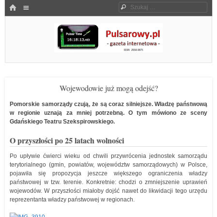
Menu
HOME
Szukaj
SKOCZ DO TREŚCI
Pulsarowy.pl
Wojewodowie już mogą odejść?
Pomorskie samorządy czują, że są coraz silniejsze. Władzę państwową
w regionie uznają za mniej potrzebną. O tym mówiono ze sceny
Gdańskiego Teatru Szekspirowskiego.
O przyszłości po 25 latach wolności
Po upływie ćwierci wieku od chwili przywrócenia jednostek samorządu
terytorialnego (gmin, powiatów, województw samorządowych) w Polsce,
pojawiła się propozycja jeszcze większego ograniczenia władzy
państwowej w tzw. terenie. Konkretnie: chodzi o zmniejszenie uprawień
wojewodów. W przyszłości miałoby dojść nawet do likwidacji tego urzędu
reprezentanta władzy państwowej w regionach.