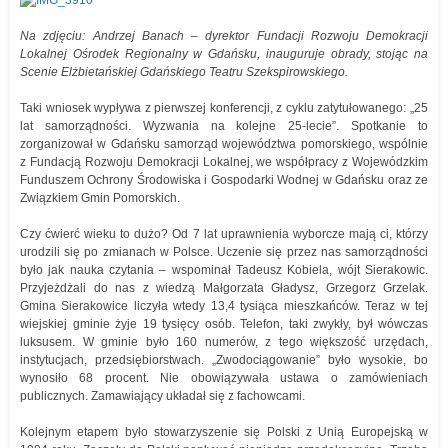
Na zdjęciu: Andrzej Banach – dyrektor Fundacji Rozwoju Demokracji
Lokalnej Ośrodek Regionalny w Gdańsku, inauguruje obrady, stojąc na
Scenie Elżbietańskiej Gdańskiego Teatru Szekspirowskiego.
Taki wniosek wypływa z pierwszej konferencji, z cyklu zatytułowanego: „25
lat samorządności. Wyzwania na kolejne 25-lecie”. Spotkanie to
zorganizował w Gdańsku samorząd województwa pomorskiego, wspólnie
z Fundacją Rozwoju Demokracji Lokalnej, we współpracy z Wojewódzkim
Funduszem Ochrony Środowiska i Gospodarki Wodnej w Gdańsku oraz ze
Związkiem Gmin Pomorskich.
Czy ćwierć wieku to dużo? Od 7 lat uprawnienia wyborcze mają ci, którzy
urodzili się po zmianach w Polsce. Uczenie się przez nas samorządności
było jak nauka czytania – wspominał Tadeusz Kobiela, wójt Sierakowic.
Przyjeżdżali do nas z wiedzą Małgorzata Gładysz, Grzegorz Grzelak.
Gmina Sierakowice liczyła wtedy 13,4 tysiąca mieszkańców. Teraz w tej
wiejskiej gminie żyje 19 tysięcy osób. Telefon, taki zwykły, był wówczas
luksusem. W gminie było 160 numerów, z tego większość urzędach,
instytucjach, przedsiębiorstwach. „Zwodociągowanie” było wysokie, bo
wynosiło 68 procent. Nie obowiązywała ustawa o zamówieniach
publicznych. Zamawiający układał się z fachowcami.
Kolejnym etapem było stowarzyszenie się Polski z Unią Europejską w